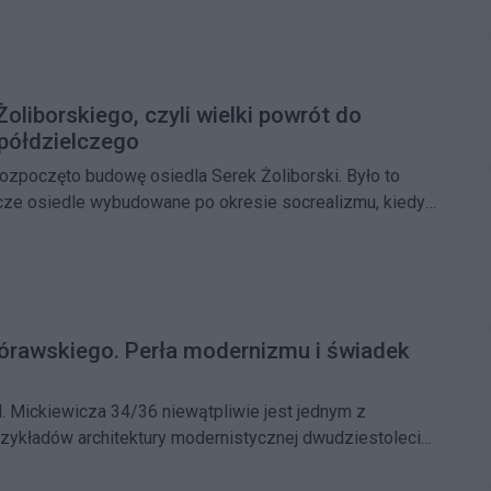
 tego osiedla sięga lat 20. XX wieku, istniejący dziś
wstał dopiero w latach 50.
Żoliborskiego, czyli wielki powrót do
półdzielczego
rozpoczęto budowę osiedla Serek Żoliborski. Było to
cze osiedle wybudowane po okresie socrealizmu, kiedy
zkań była upaństwowiona. Poznaj historię osiedla,
czątkiem zabudowy Żoliborza Zachodniego
órawskiego. Perła modernizmu i świadek
. Mickiewicza 34/36 niewątpliwie jest jednym z
rzykładów architektury modernistycznej dwudziestolecia
ojekt uwzględniał pięć zasad architektury
ez Le Corbusiera. Niedługo po wojnie budynek odwiedził