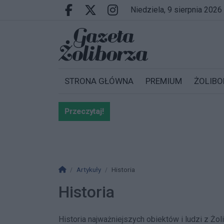
Przejdź do głównych treści
Przejdź do wyszukiwarki
Przejdź do głównego menu
niedziela, 9 sierpnia 2026
Facebook.com
X.com
Instagram.com
STRONA GŁÓWNA
PREMIUM
ŻOLIBO
Przeczytaj!
Bardzo ważna informacja dla po
Strona główna
Artykuły
Historia
Historia
Historia najważniejszych obiektów i ludzi z Żol