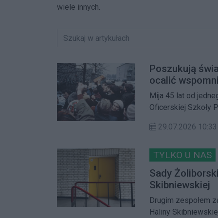
wiele innych.
Poszukują świa
ocalić wspomni
Mija 45 lat od jedn
Oficerskiej Szkoły 
Pożarnicza rozpocz
29.07.2026 10:33
podchorążych z prze
mieszkańców z wyj
pamiętają tamte dni
TYLKO U NAS
Sady Żoliborski
Skibniewskiej
Drugim zespołem z
Haliny Skibniewskie