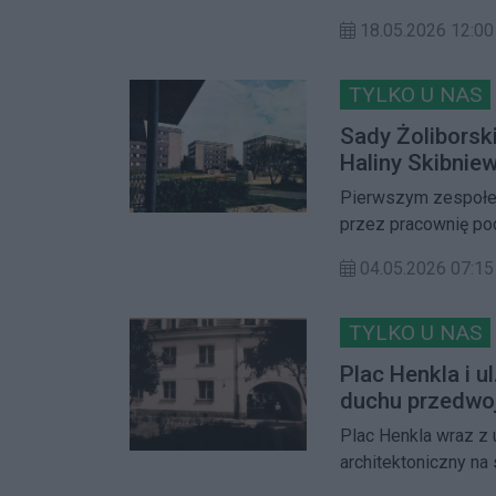
wchodzą cztery pun
18.05.2026 12:00
1965 r. jeden z ty
od 2003 r. stanowi 
TYLKO U NAS
Sady Żoliborski
Haliny Skibniew
Pierwszym zespołem
przez pracownię pod
jednym z najpięknie
04.05.2026 07:15
wybudowanym w PRL 
współczesnej od 10 
TYLKO U NAS
Plac Henkla i 
duchu przedwo
Plac Henkla wraz z
architektoniczny na
często są przekonan