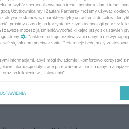
klam, wybór spersonalizowanych treści, pomiar reklam i treści, bad
i Urzędniczej: Brodzińskiego i
 zgodą Użytkownika my i Zaufani Partnerzy możemy używać dokład
az aktywnie skanować charakterystykę urządzenia do celów identyfi
 i Wieniawskiego niewątpliwie należą do najbardziej
ść, prosimy o zgodę na korzystanie z tych technologii poprzez klikn
Żoliborza Urzędniczego. Choć, w przeciwieństwie do ul.
a i zawsze możesz ją zmienić/wycofać klikając przycisk ustawień pr
Brodzińskiego stanowi pewien dysonans. Z jednej strony
ogu strony
. Niektóre rodzaje przetwarzania danych nie wymagaj
owa szeregowa w stylu dworkowym, z drugiej – ciąg
iwić się takiemu przetwarzaniu. Preferencje będą miały zastosowania
omów bliźniaczych, wybudowanych w kolejnej dekadzie.
tki powstania Kolonii Urzędniczej?
szymi informacjami, abyś mógł świadomie i komfortowo korzystać z
gółowe informacje dotyczące przetwarzania Twoich danych znajdzi
 z zegarem słonecznym, którego gnomon
s
. oraz po kliknięciu w „Ustawienia”.
u powstał dom dla dziesięciu rodzin, który stał się
 Dziś jest to jeden z najbardziej rozpoznawalnych
USTAWIENIA
rzu Oficerskim