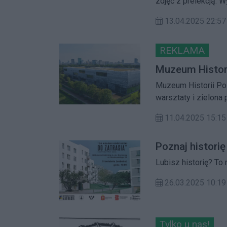
zdjęć z prelekcją. 
wśród mieszkańców d
13.04.2025 22:57
REKLAMA
Muzeum Historii
Muzeum Historii Pols
warsztaty i zielona
11.04.2025 15:15
Poznaj historię
Lubisz historię? To
26.03.2025 10:19
Tylko u nas!