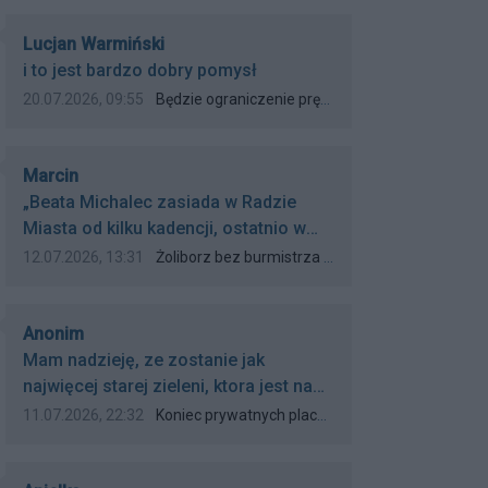
26.07.2026 roku o godz. 10:30 w Parku
Autor komentarza:
im. Żołnierzy Żywiciela przy ul. ks. J.
Lucjan Warmiński
Treść komentarza:
Popiełuszki?
i to jest bardzo dobry pomysł
Data dodania komentarza:
Źródło komentarza:
20.07.2026, 09:55
Będzie ograniczenie prędkości na ul. Potockiej?
Autor komentarza:
Marcin
Treść komentarza:
„Beata Michalec zasiada w Radzie
Miasta od kilku kadencji, ostatnio w
latach 2018-2023​.” W maju 2024
Data dodania komentarza:
Źródło komentarza:
12.07.2026, 13:31
Żoliborz bez burmistrza - Paweł Michalec oficjalnie burmistrzem Wawra
napisaliście, że B. Michalec zasiada w
Radzie m.st. Warszawy od kilku
Autor komentarza:
kadencji. Od ilu? Od jednej. Bo
Anonim
Treść komentarza:
wcześniej zasiadała w Radzie tylko w
Mam nadzieję, ze zostanie jak
kadencji 2018–2023. Więcej
najwięcej starej zieleni, ktora jest na
rzetelności dziennikarskiej.
wagę zlota w miastach w Polsce. Za
Data dodania komentarza:
Źródło komentarza:
11.07.2026, 22:32
Koniec prywatnych placów zabaw. Zielona przestrzeń przy Krasińskiego dla wszystkich mieszkańców
duzo tych antracytowej, powszechnej
dzis wszędzie takiej samej