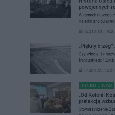
Historia Osiedl
powojennych re
W ramach nowego cyk
osiedla znajdującego
Sułkowskiego i Karp
05.01.2026 14:00
Kazimierza Tołłocz
„Piękny brzeg”
Czy wiecie, że nazw
francuskiego? Żolib
modernistyczną arch
17.08.2025 20:37
zawdzięcza XVIII-
TYLKO U NAS
„Od Kolonii Koś
prelekcją wzbu
Stowarzyszenie Zat