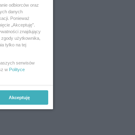
anie odbiorców oraz
nych danych
kacji. Ponieważ
ięcie „Akceptuję”.
ywatności znajdujący
ą zgody użytkownika,
 tylko na tej
 naszych serwisów
esz w
Polityce
Akceptuję