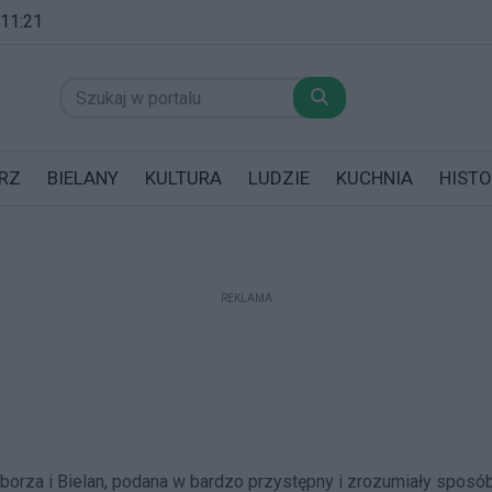
 11:21
RZ
BIELANY
KULTURA
LUDZIE
KUCHNIA
HISTO
REKLAMA
datników posiadających garaż!
iborza i Bielan, podana w bardzo przystępny i zrozumiały sposób