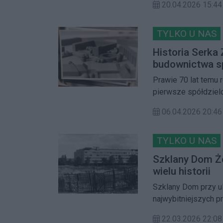
20.04.2026 15:44
wojną. Choć historia
zespół zabudowy po
TYLKO U NAS
Historia Serka 
budownictwa s
Prawie 70 lat temu 
pierwsze spółdziel
budowa nowych mies
06.04.2026 20:46
które stało się po
TYLKO U NAS
Szklany Dom Ż
wielu historii
Szklany Dom przy ul
najwybitniejszych p
międzywojennego. Pr
22.03.2026 22:08
sformułowanych prz