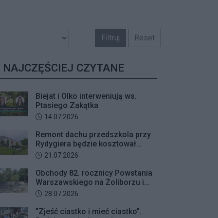
Filtruj
Reset
NAJCZĘŚCIEJ CZYTANE
Biejat i Olko interweniują ws.
Ptasiego Zakątka
Data dodania artykułu:
14.07.2026
Remont dachu przedszkola przy
Rydygiera będzie kosztował
prawie tyle co jego budowa
Data dodania artykułu:
21.07.2026
Obchody 82. rocznicy Powstania
Warszawskiego na Żoliborzu i
Bielanach
Data dodania artykułu:
28.07.2026
"Zjeść ciastko i mieć ciastko".