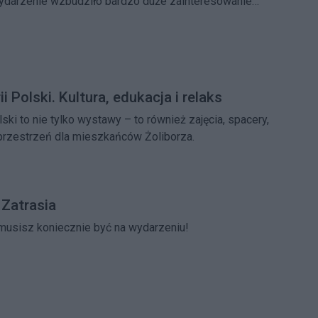
Wydarzenie wzbudziło bardzo duże zainteresowanie
zielnicy, którzy proszą o kolejne
 Polski. Kultura, edukacja i relaks
ki to nie tylko wystawy – to również zajęcia, spacery,
 przestrzeń dla mieszkańców Żoliborza.
 Zatrasia
 musisz koniecznie być na wydarzeniu!