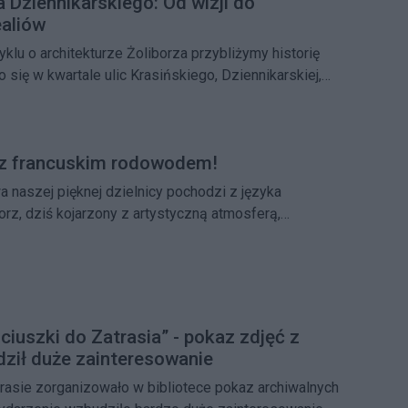
a Dziennikarskiego: Od wizji do
aliów
lu o architekturze Żoliborza przybliżymy historię
 się w kwartale ulic Krasińskiego, Dziennikarskiej,
ińskiego, zaprojektowanego pod koniec lat 20. przez
kę
 z francuskim rodowodem!
a naszej pięknej dzielnicy pochodzi z języka
orz, dziś kojarzony z artystyczną atmosferą,
itekturą i zielonymi skwerami, swoje poetyckie imię
wiecznym zakonnikom.
ciuszki do Zatrasia” - pokaz zdjęć z
dził duże zainteresowanie
rasie zorganizowało w bibliotece pokaz archiwalnych