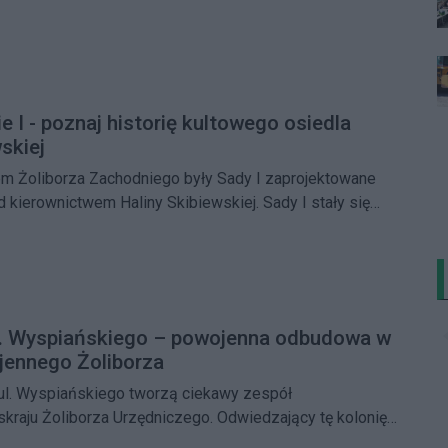
ktowce wybudowane przy dawnej ulicy Stołecznej. W
ch punktowców otrzymał nagrodę Wicemistera Warszawy, a
dobro kultury współczesnej SARP
e I - poznaj historię kultowego osiedla
skiej
 Żoliborza Zachodniego były Sady I zaprojektowane
 kierownictwem Haliny Skibiewskiej. Sady I stały się
jszych i nabardziej rozpoznawalnym osiedlem
na początku lat 60. Uznane za dobro kultury
lat znajduje się w gminnej ewidencji zabytków
ul. Wyspiańskiego – powojenna odbudowa w
jennego Żoliborza
 ul. Wyspiańskiego tworzą ciekawy zespół
 skraju Żoliborza Urzędniczego. Odwiedzający tę kolonię
i, że znajdujące się tam budynki powstały jeszcze przed