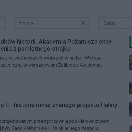
Historia
dków historii. Akademia Pożarnicza chce
enia z pamiętnego strajku
ego z najważniejszych wydarzeń w historii Wyższej
Pożarniczej na warszawskim Żoliborzu. Akademia
yna przygotowania do rocznicowych obchodów strajku
łomu listopada i grudnia 1981 roku i zwraca się do
ątkowym apelem – poszukiwane są osoby, które
, wspierały protestujących lub były świadkami wydarzeń.
e II - historia mniej znanego projektu Haliny
aprojektowanym przez pracownię pod kierownictwem
j były Sady Żoliborskie II. W skład tego zespołu