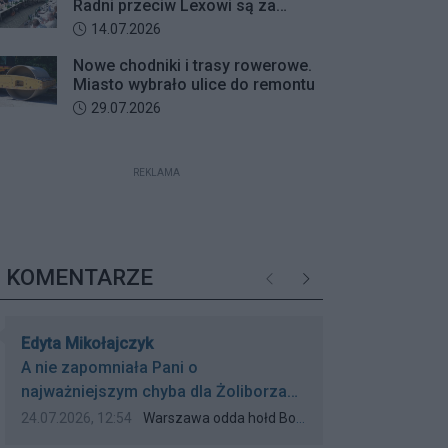
Radni przeciw Lexowi są za
propozycjami deweloperów?
Data dodania artykułu:
14.07.2026
Nowe chodniki i trasy rowerowe.
Miasto wybrało ulice do remontu
Data dodania artykułu:
29.07.2026
REKLAMA
KOMENTARZE
Poprzednie
Następne
Autor komentarza:
Edyta Mikołajczyk
Treść komentarza:
A nie zapomniała Pani o
najważniejszym chyba dla Żoliborza
wydarzeniu czyli uroczystości przy
Data dodania komentarza:
Źródło komentarza:
24.07.2026, 12:54
Warszawa odda hołd Bohaterom. Znamy program obchodów 82. rocznicy Powstania Warszawskiego
kamieniu „Żołnierzom Żywiciela”