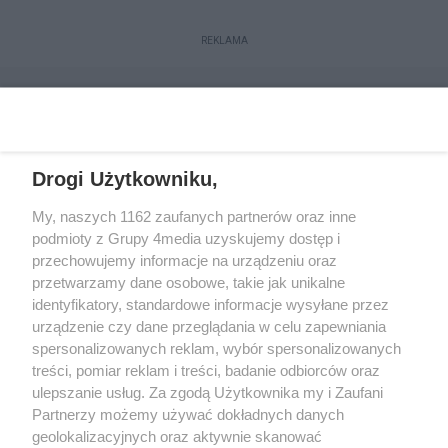
REKLAMA
Drogi Użytkowniku,
My, naszych 1162 zaufanych partnerów oraz inne
podmioty z Grupy 4media uzyskujemy dostęp i
przechowujemy informacje na urządzeniu oraz
przetwarzamy dane osobowe, takie jak unikalne
Reklama
Kontakt
Regulamin
Dystrybucja
identyfikatory, standardowe informacje wysyłane przez
Regulamin prenumeraty
Polityka Prywatności
urządzenie czy dane przeglądania w celu zapewniania
spersonalizowanych reklam, wybór spersonalizowanych
treści, pomiar reklam i treści, badanie odbiorców oraz
Zapisz się do newslettera
ulepszanie usług. Za zgodą Użytkownika my i Zaufani
Dołącz do grona ludzi najlepiej poinformowanych!
Partnerzy możemy używać dokładnych danych
geolokalizacyjnych oraz aktywnie skanować
Zapisz się »