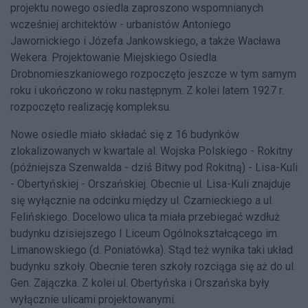
projektu nowego osiedla zaproszono wspomnianych
wcześniej architektów - urbanistów Antoniego
Jawornickiego i Józefa Jankowskiego, a także Wacława
Wekera. Projektowanie Miejskiego Osiedla
Drobnomieszkaniowego rozpoczęto jeszcze w tym samym
roku i ukończono w roku następnym. Z kolei latem 1927 r.
rozpoczęto realizację kompleksu.
Nowe osiedle miało składać się z 16 budynków
zlokalizowanych w kwartale al. Wojska Polskiego - Rokitny
(późniejsza Szenwalda - dziś Bitwy pod Rokitną) - Lisa-Kuli
- Obertyńskiej - Orszańskiej. Obecnie ul. Lisa-Kuli znajduje
się wyłącznie na odcinku między ul. Czarnieckiego a ul.
Felińskiego. Docelowo ulica ta miała przebiegać wzdłuż
budynku dzisiejszego I Liceum Ogólnokształcącego im.
Limanowskiego (d. Poniatówka). Stąd też wynika taki układ
budynku szkoły. Obecnie teren szkoły rozciąga się aż do ul.
Gen. Zajączka. Z kolei ul. Obertyńska i Orszańska były
wyłącznie ulicami projektowanymi.