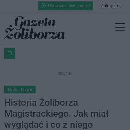
Przejdź do głównych treści
Przejdź do wyszukiwarki
Przejdź do głównego menu
Zaloguj się
Ułatwienia dostępności
enu
Prz
Bardzo ważna informacja dla podatników posiadających g
REKLAMA
Tylko u nas
Historia Żoliborza
Magistrackiego. Jak miał
wyglądać i co z niego