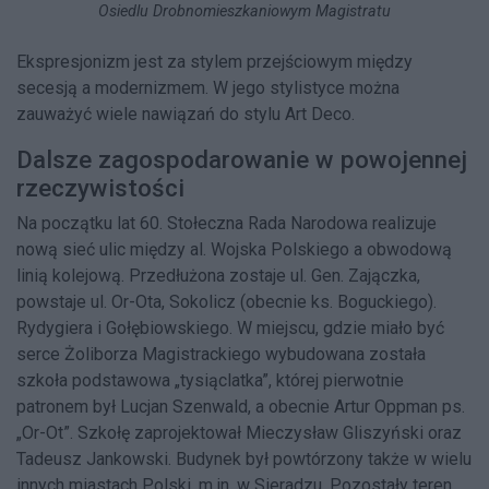
Osiedlu Drobnomieszkaniowym Magistratu
Ekspresjonizm jest za stylem przejściowym między
secesją a modernizmem. W jego stylistyce można
zauważyć wiele nawiązań do stylu Art Deco.
Dalsze zagospodarowanie w powojennej
rzeczywistości
Na początku lat 60. Stołeczna Rada Narodowa realizuje
nową sieć ulic między al. Wojska Polskiego a obwodową
linią kolejową. Przedłużona zostaje ul. Gen. Zajączka,
powstaje ul. Or-Ota, Sokolicz (obecnie ks. Boguckiego).
Rydygiera i Gołębiowskiego. W miejscu, gdzie miało być
serce Żoliborza Magistrackiego wybudowana została
szkoła podstawowa „tysiąclatka”, której pierwotnie
patronem był Lucjan Szenwald, a obecnie Artur Oppman ps.
„Or-Ot”. Szkołę zaprojektował Mieczysław Gliszyński oraz
Tadeusz Jankowski. Budynek był powtórzony także w wielu
innych miastach Polski, m.in. w Sieradzu. Pozostały teren