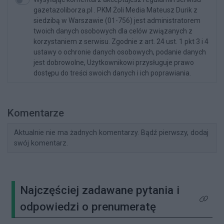
gazetazoliborza.pl . PKM Żoli Media Mateusz Durik z
siedzibą w Warszawie (01-756) jest administratorem
twoich danych osobowych dla celów związanych z
korzystaniem z serwisu. Zgodnie z art. 24 ust. 1 pkt 3 i 4
ustawy o ochronie danych osobowych, podanie danych
jest dobrowolne, Użytkownikowi przysługuje prawo
dostępu do treści swoich danych i ich poprawiania.
Komentarze
Aktualnie nie ma żadnych komentarzy. Bądź pierwszy, dodaj
swój komentarz.
Najczęściej zadawane pytania i
Kliknij 
odpowiedzi o prenumeratę