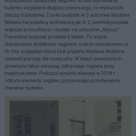
dobudowano dodatkowy segment w celu wyrównania
budynku względem długości pierwszego, co wykluczyło
dalszą rozbudowę. Z kolei budynek nr 3 autostwa Wacława
Wekera ma podobną architekturę jak nr 2, niemniej posiada
większe przeszklenia i wydaje się optycznie „lżejszy”.
Pierwotnie budynek posiadał 6 klatek. Po wojnie
dobudowano dodatkowy segment, a także wybudowano ul.
Or-Ota, względem której blok projektu Wacława Wekkera
stanowił pierzeję dla nowej ulicy. W latach powojennych
zmieniono także elewację, zakrywając ceglane pasy
międzyokienne. Podczas remontu elewacji w 2018 r.
odkryto elementy ceglane, przywracając przedwojenny
charakter budynku.