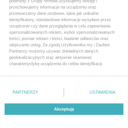
podmioty z Grupy 4media uzyskujemy dostęp i
przechowujemy informacje na urządzeniu oraz
Czy mogę przekazać rabaty innym osobom?
przetwarzamy dane osobowe, takie jak unikalne
identyfikatory, standardowe informacje wysyłane przez
urządzenie czy dane przeglądania w celu zapewniania
Czy wysokość rabatów jest stała?
spersonalizowanych reklam, wybór spersonalizowanych
treści, pomiar reklam i treści, badanie odbiorców oraz
Czy rabaty od różnych partnerów łączą się ze
ulepszanie usług. Za zgodą Użytkownika my i Zaufani
sobą?
Partnerzy możemy używać dokładnych danych
geolokalizacyjnych oraz aktywnie skanować
Czy w każdym momencie mogę zrezygnować
charakterystykę urządzenia do celów identyfikacji.
z prenumeraty?
Ponieważ cenimy Twoją prywatność, prosimy o zgodę na
korzystanie z tych technologii poprzez kliknięcie
Co muszę zrobić, aby zostać partnerem?
„Akceptuję”. Zgoda jest dobrowolna i zawsze możesz ją
zmienić/wycofać klikając przycisk ustawień prywatności
PARTNERZY
USTAWIENIA
znajdujący się w lewym dolnym rogu strony
. Niektóre
Jak mogę zgłosić chęć przystąpienia do
rodzaje przetwarzania danych nie wymagają zgody
programu?
użytkownika, ale masz prawo sprzeciwić się takiemu
Akceptuję
przetwarzaniu. Preferencje będą miały zastosowania tylko
Jakie są kolejne kroki po wyrażeniu chęci
na tej witrynie.
współpracy?