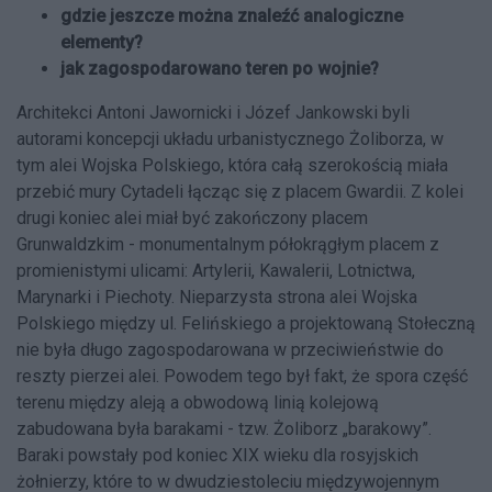
gdzie jeszcze można znaleźć analogiczne
elementy?
jak zagospodarowano teren po wojnie?
Architekci Antoni Jawornicki i Józef Jankowski byli
autorami koncepcji układu urbanistycznego Żoliborza, w
tym alei Wojska Polskiego, która całą szerokością miała
przebić mury Cytadeli łącząc się z placem Gwardii. Z kolei
drugi koniec alei miał być zakończony placem
Grunwaldzkim - monumentalnym półokrągłym placem z
promienistymi ulicami: Artylerii, Kawalerii, Lotnictwa,
Marynarki i Piechoty. Nieparzysta strona alei Wojska
Polskiego między ul. Felińskiego a projektowaną Stołeczną
nie była długo zagospodarowana w przeciwieństwie do
reszty pierzei alei. Powodem tego był fakt, że spora część
terenu między aleją a obwodową linią kolejową
zabudowana była barakami - tzw. Żoliborz „barakowy”.
Baraki powstały pod koniec XIX wieku dla rosyjskich
żołnierzy, które to w dwudziestoleciu międzywojennym