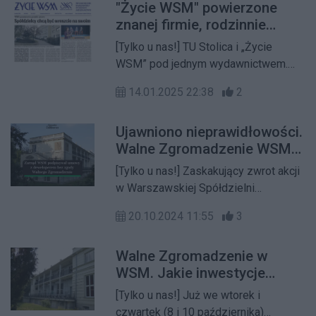
"Życie WSM" powierzone
mieszkańcom przedłużenie umowy
znanej firmie, rodzinnie
dla klubu na Wawrzyszewie, a także
powiązanej z byłą żoliborską
że taki sam klub ma być na Żoliborzu.
[Tylko u nas!] TU Stolica i „Życie
radną
WSM” pod jednym wydawnictwem.
Prezes Spółdzielni obiecała, że od
14.01.2025 22:38
2
teraz zarówno media
społecznościowe, jak i spółdzielcza
Ujawniono nieprawidłowości.
gazeta będą „prawdziwe”.
Walne Zgromadzenie WSM
Tymczasem, w ostatnim numerze nie
sprzeciwiło się inwestycjom
było nawet informacji o ostatnim
[Tylko u nas!] Zaskakujący zwrot akcji
deweloperskim
Walnym Zgromadzeniu.
w Warszawskiej Spółdzielni
Mieszkaniowej. Spółdzielcy
20.10.2024 11:55
3
oprotestowali proponowane
inwestycje przy ul. Włościańskiej i ul.
Walne Zgromadzenie w
Lindego.
WSM. Jakie inwestycje
deweloperskie chce
[Tylko u nas!] Już we wtorek i
prowadzić Spółdzielnia?
czwartek (8 i 10 października)