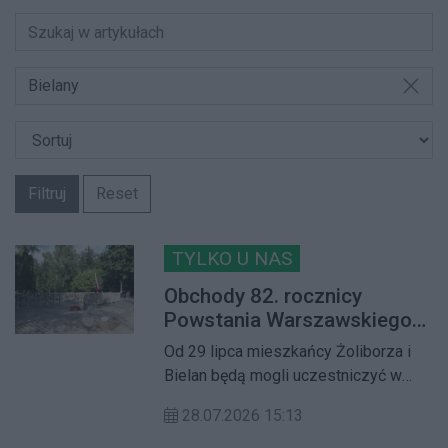
Bielany
Filtruj
Reset
TYLKO U NAS
Obchody 82. rocznicy
Powstania Warszawskiego
na Żoliborzu i Bielanach
Od 29 lipca mieszkańcy Żoliborza i
Bielan będą mogli uczestniczyć w
szeregu kolejnych wydarzeń
28.07.2026 15:13
upamiętniających 82. rocznicę
Powstania Warszawskiego oraz