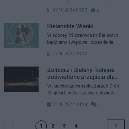
odbędzie się Walne Zgromadzenie
07.10.2024 00:00
2
Warszawskiej Spółdzielni
Mieszkaniowej. W porządku obrad
Bielańskie Wianki
zaplanowano punkty dotyczące
budowy dwóch inwestycji w systemie
W sobotę, 29 czerwca na Bielanach
deweloperskim!
będziemy świętowali przesilenie
letnie podczas Bielańskich Wianków
27.06.2024 13:42
na Kępie Potockiej. Na początek
będzie wyplatanie wianków,
Żoliborz i Bielany: kolejne
przygotowywanie roślinnych
doświetlone przejścia dla
kosmetyków i silent disco. Po części
pieszych
piknikowej na scenie pojawi się
W nadchodzącym roku Zarząd Dróg
najpierw Anita Lipnicka, a tuż po niej
Miejskich w Warszawie doświetli
spektakl da Teatru Akt. Początek o
kolejne przejścia dla pieszych, w tym
godzinie 16:00 na polance za placem
25.06.2024 14:14
1
te na Żoliborzu i Bielanach. Wybrana
zabaw ze słoniem.
firma BPE zrealizuje projekt, którego
koszt wyniesie ponad 355 tys. zł.
1
2
3
4
...