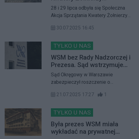
„Żywiciela” – 10 lat łączenia
28 i 29 lipca odbyła się Społeczna
pokoleń
Akcja Sprzątania Kwatery Żołnierzy
AK Zgrupowania „Żywiciel” na
30.07.2025 16:45
Cmentarzu Wawrzyszewskim oraz na
Cmentarzu Wojskowym na
Powązkach. Ta szczytna inicjatywa
TYLKO U NAS
obchodzi swoją okrągłą rocznicę. Od
WSM bez Rady Nadzorczej i
dekady Stowarzyszenie Żołnierzy
Prezesa. Sąd wstrzymuje
Armii Krajowej „Żywiciel” i Miłośników
zmiany po kontrowersyjnych
Sąd Okręgowy w Warszawie
Ich Tradycji, wraz z wieloma
wyborach
zabezpieczył roszczenie o
partnerami, organizuje tę akcję
stwierdzenie nieistnienia uchwały
21.07.2025 17:27
1
Walnego Zgromadzenia Warszawskiej
Spółdzielni Mieszkaniowej
dotyczącej wyboru nowej Rady
TYLKO U NAS
Nadzorczej. Decyzja zapadła na
Była prezes WSM miała
wniosek byłej członkini tego organu.
wykładać na prywatnej
W efekcie Spółdzielnia została