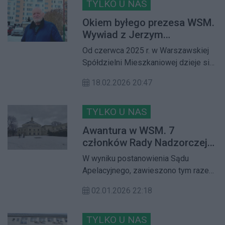
wykonanie tej uchwały. Rada
TYLKO U NAS
audytowych
Nadzorcza nie może podejmować
Okiem byłego prezesa WSM.
uchwał, m.in. w sprawie wyrażenia
Wywiad z Jerzym
zgody na przeprowadzenie audytu
Kropaczem
Od czerwca 2025 r. w Warszawskiej
śledczego. Mimo to Zarząd WSM
Spółdzielni Mieszkaniowej dzieje się
podpisał umowę z audytorem
bardzo dużo. Zmieniono prezesa
18.02.2026 20:47
Zarządu, Radę Nadzorczą. W
międzyczasie była członkini Rady
Nadzorczej zaskarżyła uchwałę o
TYLKO U NAS
wyborze nowej Rady. To nie koniec
Awantura w WSM. 7
zmian... Rozmawiamy z Jerzym
członków Rady Nadzorczej
Kropaczem - działaczem
pozostaje w zawieszeniu
W wyniku postanowienia Sądu
spółdzielczym oraz byłym prezesem
Apelacyjnego, zawieszono tym razem
o aktualnej sytuacji w WSM
7 z 30 członków Rady Nadzorczej
02.01.2026 22:18
WSM. Jak twierdzą zawieszeni
członkowie, nikt z Zarządu nie
przedstawił im postanowienia ani
TYLKO U NAS