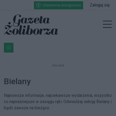
Przejdź do głównych treści
Przejdź do wyszukiwarki
Przejdź do głównego menu
Zaloguj się
Ułatwienia dostępności
enu
Prz
Bardzo ważna informacja dla podatników posiadających g
REKLAMA
Bielany
Najnowsze informacje, najciekawsze wydarzenia, wszystko
co najważniejsze w zasięgu ręki. Odwiedzaj sekcję Bielany i
bądź zawsze na bieżąco.