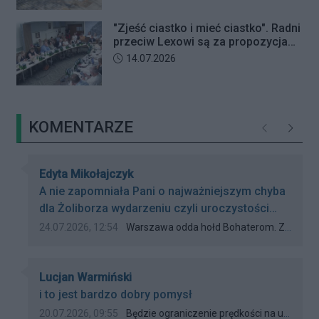
"Zjeść ciastko i mieć ciastko". Radni
przeciw Lexowi są za propozycjami
deweloperów?
Data dodania artykułu:
14.07.2026
KOMENTARZE
Poprzednie
Następ
Autor komentarza:
Edyta Mikołajczyk
Treść komentarza:
A nie zapomniała Pani o najważniejszym chyba
dla Żoliborza wydarzeniu czyli uroczystości
przy kamieniu „Żołnierzom Żywiciela”
Data dodania komentarza:
Źródło komentarza:
24.07.2026, 12:54
Warszawa odda hołd Bohaterom. Znamy program obchodów 82. rocznicy Powstania Warszawskiego
26.07.2026 roku o godz. 10:30 w Parku im.
Żołnierzy Żywiciela przy ul. ks. J. Popiełuszki?
Autor komentarza:
Lucjan Warmiński
Treść komentarza:
i to jest bardzo dobry pomysł
Data dodania komentarza:
Źródło komentarza:
20.07.2026, 09:55
Będzie ograniczenie prędkości na ul. Potockiej?