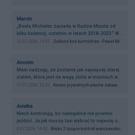
Autor komentarza:
Marcin
Treść komentarza:
„Beata Michalec zasiada w Radzie Miasta od
kilku kadencji, ostatnio w latach 2018-2023​.” W
maju 2024 napisaliście, że B. Michalec zasiada
Data dodania komentarza:
Źródło komentarza:
12.07.2026, 13:31
Żoliborz bez burmistrza - Paweł Michalec oficjalnie burmistrzem Wawra
w Radzie m.st. Warszawy od kilku kadencji. Od
ilu? Od jednej. Bo wcześniej zasiadała w Radzie
Autor komentarza:
tylko w kadencji 2018–2023. Więcej rzetelności
Anonim
Treść komentarza:
dziennikarskiej.
Mam nadzieję, ze zostanie jak najwięcej starej
zieleni, ktora jest na wagę zlota w miastach w
Polsce. Za duzo tych antracytowej,
Data dodania komentarza:
Źródło komentarza:
11.07.2026, 22:32
Koniec prywatnych placów zabaw. Zielona przestrzeń przy Krasińskiego dla wszystkich mieszkańców
powszechnej dzis wszędzie takiej samej
infrastruktury. Niestety, zwłaszcza w ostatnich
Autor komentarza:
latach, w niektórych miejscowościach
Anielka
Treść komentarza:
urzednicy tego nie rozumieją, wydając zle
Niech kontrolują, bo nielegalnie nie powinni
świadectwo...
jeździć. Ja jak muszę taxi wybrać to najwolę opti
taxi. Przynajmniej wiem że to bezpieczna i
Data dodania komentarza:
Źródło komentarza:
8.07.2026, 14:42
Blisko 2 tysiące kontroli warszawskich taksówek!