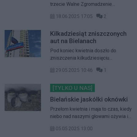
trzecie Walne Zgromadzenie
Warszawskiej Spółdzielni
18.06.2025 17:05
2
Mieszkaniowej w tym miesiącu. W
przyszły wtorek (24 czerwca)
Kilkadziesiąt zniszczonych
odbędzie się ostatnia część Walnego,
aut na Bielanach
podczas której poznamy nowy skład
Rady Nadzorczej WSM, a także
Pod koniec kwietnia doszło do
dowiemy się czy Barbara Różewska
zniszczenia kilkudziesięciu
zostanie odwołana z funkcji prezeski
samochodów na Bielanach przez
29.05.2025 10:46
1
nieznanego wandala. Tego typu
sytuacje nasuwają na myśl pytanie –
jak służby i władze dzielnicy starają
[TYLKO U NAS]
się walczyć z przestępczością na jej
Bielańskie jaskółki oknówki
terenie?
Przełom kwietnia i maja to czas, kiedy
niebo nad naszymi głowami ożywia i
rozwesela miły dla ucha szczebiot
05.05.2025 13:00
powracających z afrykańskich