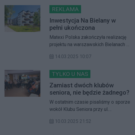
zimowisk jaskółek oknówek. To
bardzo wdzięczne i pożyteczne ptaki,
REKLAMA
które szczególnie upodobały sobie
Inwestycja Na Bielany w
bliskie sąsiedztwo człowieka. Co
pełni ukończona
roku gniazdują również na Bielanach,
Matexi Polska zakończyła realizację
m.in. na moim osiedlu –
projektu na warszawskich Bielanach w
Chomiczówce.
narożniku ulic Heroldów i Książąt
14.03.2025 10:07
Mazowieckich. W ramach trzech
etapów inwestycja „Na Bielany”,
dostarczyła łącznie 369 mieszkań. W
TYLKO U NAS
ofercie dostępne jest jeszcze
Zamiast dwóch klubów
ostatnie mieszkanie 3-pokojowe oraz
seniora, nie będzie żadnego?
dwa lokale usługowe. W znajdującej
W ostatnim czasie pisaliśmy o sporze
się w pobliżu, również zakończonej
wokół Klubu Seniora przy ul.
inwestycji - „Sokratesa 11A” - w
Czechowa na Wawrzyszewie.
sprzedaży jest także kilka ostatnich
10.03.2025 21:52
Podczas komisji Rady Dzielnicy
gotowych mieszkań
Bielany prezes Różewska obiecała