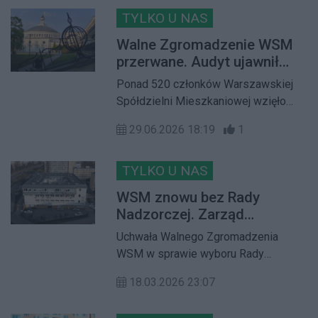
żołnierzy Armii Krajowej Obwodu
TYLKO U NAS
„Żywiciel”. W programie znalazły się
Walne Zgromadzenie WSM
akcje porządkowania miejsc pamięci,
przerwane. Audyt ujawnił
uroczystości patriotyczne, spotkania
pierwsze poważne
Ponad 520 członków Warszawskiej
z powstańcami oraz wspólne oddanie
nieprawidłowości
Spółdzielni Mieszkaniowej wzięło
hołdu bohaterom
udział w Walnym Zgromadzeniu,
29.06.2026 18:19
1
podczas którego przedstawiono
pierwsze wyniki audytu śledczo-
gospodarczego, udzielono
TYLKO U NAS
absolutorium Zarządowi oraz podjęto
WSM znowu bez Rady
decyzję o przerwaniu obrad i ich
Nadzorczej. Zarząd
kontynuacji w późniejszym terminie.
Spółdzielni zleca audyt
Uchwała Walnego Zgromadzenia
Największe emocje wzbudziły
WSM w sprawie wyboru Rady
informacje o wykrytych
Nadzorczej ponownie została
nieprawidłowościach, kontrowersje
18.03.2026 23:07
zaskarżona. W konsekwencji sąd
wokół organizacji głosowań oraz
udzielił zabezpieczenia i zawiesił
zapowiedź dalszych działań