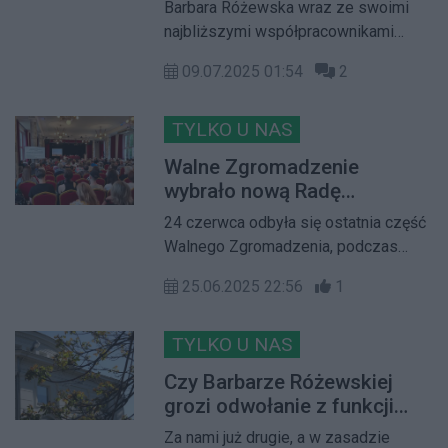
uczelni. Po jej odwołaniu
Barbara Różewska wraz ze swoimi
pozbawiona organu nadzoru, a jej
kierunek zniknął z oferty
najbliższymi współpracownikami
zarząd działa w niepełnym składzie
miała od października prowadzić
09.07.2025 01:54
2
zajęcia na studiach podyplomowych.
Kilka dni po jej odwołaniu z funkcji
prezesa Spółdzielni kierunek, na
TYLKO U NAS
którym miała wykładać, zniknął z
Walne Zgromadzenie
oferty uczelni
wybrało nową Radę
Nadzorczą. Barbara
24 czerwca odbyła się ostatnia część
Różewska odwołana z
Walnego Zgromadzenia, podczas
funkcji prezesa WSM
której spółdzielcy z ostatnich sześciu
25.06.2025 22:56
1
osiedli zdecydowali o dalszych
losach WSM. Wybrano nową Radę
Nadzorczą i odwołano Barbarę
TYLKO U NAS
Różewską
Czy Barbarze Różewskiej
grozi odwołanie z funkcji
prezeski WSM?
Za nami już drugie, a w zasadzie