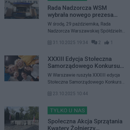
uzasadnienia w tej sprawie. Coraz
Rada Nadzorcza WSM
częściej padają zarzuty, że Rada
wybrała nowego prezesa
Nadzorcza nie powinna działać w tej
zarządu
W środę, 29 października, Rada
sytuacji
Nadzorcza Warszawskiej Spółdzielni
Mieszkaniowej przeprowadziła
31.10.2025 19:34
2
1
rozmowy kwalifikacyjne z
kandydatami na stanowisko prezesa
XXXIII Edycja Stołeczna
zarządu. W najbliższych dniach WSM
Samorządowego Konkursu
podpisze umowę z nowo wybranym
Nastolatków Ośmiu
prezesem
W Warszawie ruszyła XXXIII edycja
Wspaniałych
Stołeczna Samorządowego Konkursu
Nastolatków „Ośmiu Wspaniałych” –
23.10.2025 10:44
wyjątkowej inicjatywy, która od ponad
trzech dekad promuje wśród
młodzieży postawy dobra, empatii i
TYLKO U NAS
społecznego zaangażowania.
Społeczna Akcja Sprzątania
Kwatery Żołnierzy