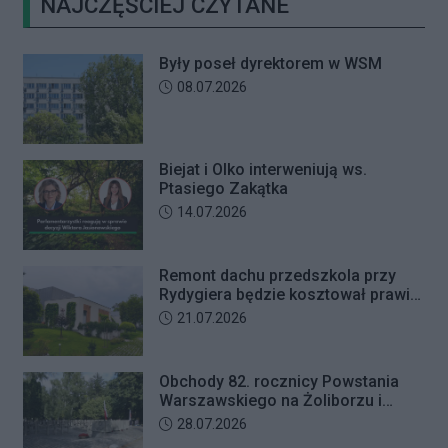
NAJCZĘŚCIEJ CZYTANE
Były poseł dyrektorem w WSM
Data dodania artykułu:
08.07.2026
Biejat i Olko interweniują ws.
Ptasiego Zakątka
Data dodania artykułu:
14.07.2026
Remont dachu przedszkola przy
Rydygiera będzie kosztował prawie
tyle co jego budowa
Data dodania artykułu:
21.07.2026
Obchody 82. rocznicy Powstania
Warszawskiego na Żoliborzu i
Bielanach
Data dodania artykułu:
28.07.2026