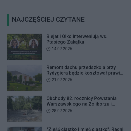
NAJCZĘŚCIEJ CZYTANE
Biejat i Olko interweniują ws.
Ptasiego Zakątka
Data dodania artykułu:
14.07.2026
Remont dachu przedszkola przy
Rydygiera będzie kosztował prawie
tyle co jego budowa
Data dodania artykułu:
21.07.2026
Obchody 82. rocznicy Powstania
Warszawskiego na Żoliborzu i
Bielanach
Data dodania artykułu:
28.07.2026
"Zjeść ciastko i mieć ciastko". Radni