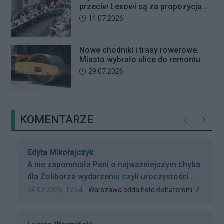
przeciw Lexowi są za propozycjami
deweloperów?
Data dodania artykułu:
14.07.2026
Nowe chodniki i trasy rowerowe.
Miasto wybrało ulice do remontu
Data dodania artykułu:
29.07.2026
KOMENTARZE
Poprzednie
Następ
Autor komentarza:
Edyta Mikołajczyk
Treść komentarza:
A nie zapomniała Pani o najważniejszym chyba
dla Żoliborza wydarzeniu czyli uroczystości
przy kamieniu „Żołnierzom Żywiciela”
Data dodania komentarza:
Źródło komentarza:
24.07.2026, 12:54
Warszawa odda hołd Bohaterom. Znamy program obchodów 82. rocznicy Powstania Warszawskiego
26.07.2026 roku o godz. 10:30 w Parku im.
Żołnierzy Żywiciela przy ul. ks. J. Popiełuszki?