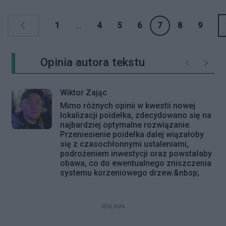
koncert
1
...
4
5
6
7
8
9
Opinia autora tekstu
Poprzednie
Następ
Wiktor Zając
Mimo różnych opinii w kwestii nowej
lokalizacji poidełka, zdecydowano się na
najbardziej optymalne rozwiązanie.
Przeniesienie poidełka dalej wiązałoby
się z czasochłonnymi ustaleniami,
podrożeniem inwestycji oraz powstałaby
obawa, co do ewentualnego zniszczenia
systemu korzeniowego drzew.&nbsp;
REKLAMA