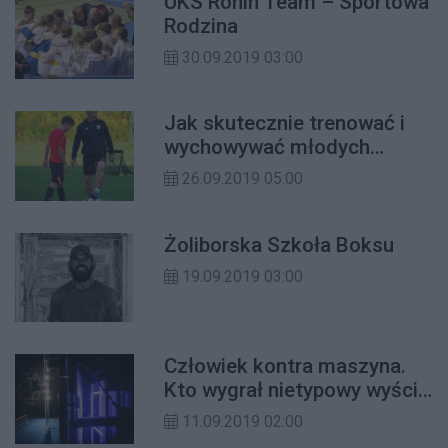
UKS Ronin Team – Sportowa
Rodzina
30.09.2019 03:00
Jak skutecznie trenować i
wychowywać młodych
piłkarzy?
26.09.2019 05:00
Żoliborska Szkoła Boksu
19.09.2019 03:00
Człowiek kontra maszyna.
Kto wygrał nietypowy wyścig
w Centrum Olimpijskim?
11.09.2019 02:00