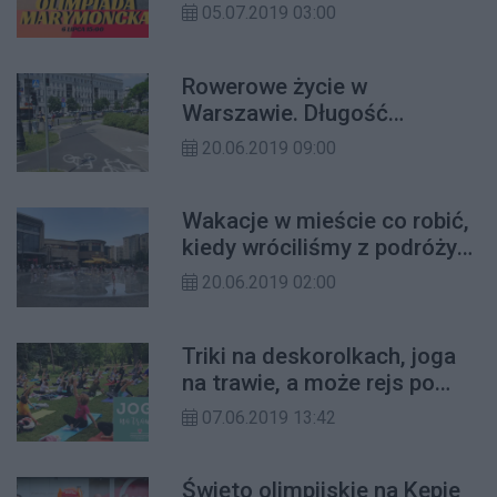
Garden SWAP Party i powrót
05.07.2019 03:00
filmowej stolicy lata!
Rowerowe życie w
Warszawie. Długość
wszystkich dróg dla
20.06.2019 09:00
cyklistów przekroczy 600
km
Wakacje w mieście co robić,
kiedy wróciliśmy z podróży
marzeń?
20.06.2019 02:00
Triki na deskorolkach, joga
na trawie, a może rejs po
Wiśle? Czas na weekend!
07.06.2019 13:42
Święto olimpijskie na Kępie