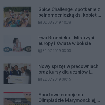
Spice Challenge, spotkanie z
pełnomocniczką ds. kobiet i
czytanie bajek na plaży, a
02.08.2019 10:38
może wycieczka po
Żoliborzu?
Ewa Brodnicka - Mistrzyni
europy i świata w boksie
31.07.2019 03:00
Nowy sprzęt w pracowniach
oraz kursy dla uczniów i
nauczycieli. Ponad 3,6 mln zł
22.07.2019 09:15
dla warszawskich szkół
zawodowych
Sportowe emocje na
Olimpiadzie Marymonckiej,