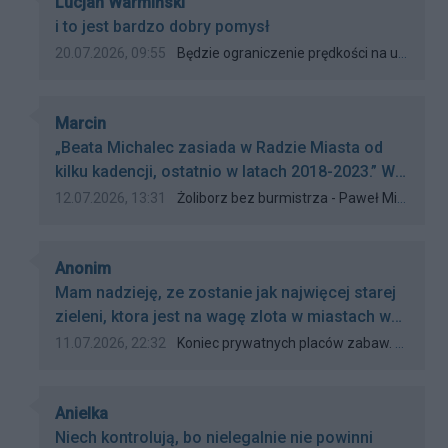
Autor komentarza:
Lucjan Warmiński
Treść komentarza:
i to jest bardzo dobry pomysł
Data dodania komentarza:
Źródło komentarza:
20.07.2026, 09:55
Będzie ograniczenie prędkości na ul. Potockiej?
Autor komentarza:
Marcin
Treść komentarza:
„Beata Michalec zasiada w Radzie Miasta od
kilku kadencji, ostatnio w latach 2018-2023​.” W
maju 2024 napisaliście, że B. Michalec zasiada
Data dodania komentarza:
Źródło komentarza:
12.07.2026, 13:31
Żoliborz bez burmistrza - Paweł Michalec oficjalnie burmistrzem Wawra
w Radzie m.st. Warszawy od kilku kadencji. Od
ilu? Od jednej. Bo wcześniej zasiadała w Radzie
Autor komentarza:
tylko w kadencji 2018–2023. Więcej rzetelności
Anonim
Treść komentarza:
dziennikarskiej.
Mam nadzieję, ze zostanie jak najwięcej starej
zieleni, ktora jest na wagę zlota w miastach w
Polsce. Za duzo tych antracytowej,
Data dodania komentarza:
Źródło komentarza:
11.07.2026, 22:32
Koniec prywatnych placów zabaw. Zielona przestrzeń przy Krasińskiego dla wszystkich mieszkańców
powszechnej dzis wszędzie takiej samej
infrastruktury. Niestety, zwłaszcza w ostatnich
Autor komentarza:
latach, w niektórych miejscowościach
Anielka
Treść komentarza:
urzednicy tego nie rozumieją, wydając zle
Niech kontrolują, bo nielegalnie nie powinni