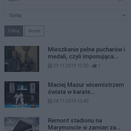
Filtruj
Reset
Mieszkanie pełne pucharów i
medali, czyli imponująca
kariera Jerzego Zielińskiego
29.11.2019 12:00
1
Maciej Mazur wicemistrzem
świata w karate
kontaktowym
28.11.2019 13:40
Remont stadionu na
Marymoncie w zamian za