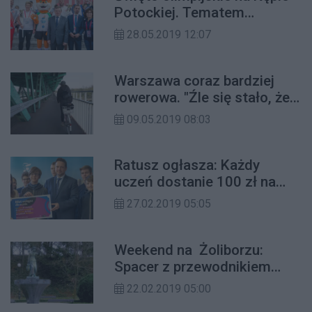
Potockiej. Tematem
przewodnim były II Igrzyska
28.05.2019 12:07
Europejskie w Mińsku
Warszawa coraz bardziej
rowerowa. "Źle się stało, że
nie jest wymagana karta
09.05.2019 08:03
rowerowa"
Ratusz ogłasza: Każdy
uczeń dostanie 100 zł na
wyjścia do muzeów i teatrów
27.02.2019 05:05
Weekend na Żoliborzu:
Spacer z przewodnikiem
miejskim, zajęcia z
22.02.2019 05:00
samoobrony czy bluesowy