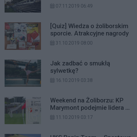
dzierżawę?
07.11.2019 06:49
[Quiz] Wiedza o żoliborskim
sporcie. Atrakcyjne nagrody
31.10.2019 08:00
Jak zadbać o smukłą
sylwetkę?
16.10.2019 03:38
Weekend na Żoliborzu: KP
Marymont podejmie lidera w
grupie. Przede wszystkim
11.10.2019 03:17
idź zagłosować!