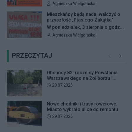
mieli wyjątkową okazję, by
Autor artykułu:
Agnieszka Wielgołaska
przyszedł odebrać przygotowane
zobaczyć na dużym ekranie trzy
przez seniorkę 23 tysiące złotych.
Mieszkańcy będą nadal walczyć o
kultowe filmy Pedra Almodóvara. Od
przyszłość „Ptasiego Zakątka”
Mężczyzna usłyszał zarzut
4 do 6 sierpnia Kino Wisła zaprasza
W poniedziałek, 3 sierpnia o godz.
usiłowania oszustwa i decyzją sądu
na Fiestę Kina Hiszpańskiego.
16:00 odbędzie się nadzwyczajna
trafił na trzy miesiące do aresztu.
Autor artykułu:
Agnieszka Wielgołaska
sesja Rady Dzielnicy Żoliborz
poświęcona procedowaniu
PRZECZYTAJ
obywatelskiej inicjatywy
Poprzednie
Następ
uchwałodawczej dotyczącej
zaniechania budowy przy ul.
Obchody 82. rocznicy Powstania
Ficowskiego.
Warszawskiego na Żoliborzu i
Bielanach
Data dodania artykułu:
28.07.2026
Nowe chodniki i trasy rowerowe.
Miasto wybrało ulice do remontu
Data dodania artykułu:
29.07.2026