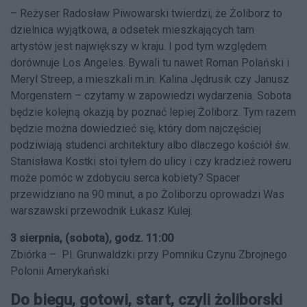
– Reżyser Radosław Piwowarski twierdzi, że Żoliborz to
dzielnica wyjątkowa, a odsetek mieszkających tam
artystów jest największy w kraju. I pod tym względem
dorównuje Los Angeles. Bywali tu nawet Roman Polański i
Meryl Streep, a mieszkali m.in. Kalina Jędrusik czy Janusz
Morgenstern – czytamy w zapowiedzi wydarzenia. Sobota
będzie kolejną okazją by poznać lepiej Żoliborz. Tym razem
będzie można dowiedzieć się, który dom najczęściej
podziwiają studenci architektury albo dlaczego kościół św.
Stanisława Kostki stoi tyłem do ulicy i czy kradzież roweru
może pomóc w zdobyciu serca kobiety? Spacer
przewidziano na 90 minut, a po Żoliborzu oprowadzi Was
warszawski przewodnik Łukasz Kulej.
3 sierpnia, (sobota), godz. 11:00
Zbiórka – Pl. Grunwaldzki przy Pomniku Czynu Zbrojnego
Polonii Amerykański
Do biegu, gotowi, start, czyli żoliborski