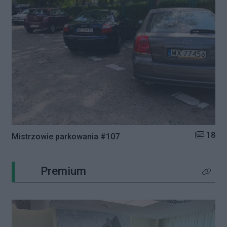
Liczba zd
18
Mistrzowie parkowania #107
Premium
Kliknij 