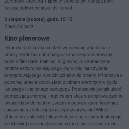
Żuromska, która od 1 lipca w stołecznym ratuszu pełni
funkcję pełnomocniczki ds. kobiet.
3 sierpnia (sobota), godz. 15:15
Plaża Żoliborz
Kino plenerowe
Filmowa stolica lata na stałe wpisała się w kalendarz
stolicy. Podczas sobotniego seansu zaprezentowany
będzie film Carte Blanche. W głównej roli zobaczymy
Andrzeja Chyrę wcielającego się w rolę nauczyciela
przygotowującego swoich uczniów do matury. Informacja o
powolnej utracie wzroku jest punktem zwrotnym w życiu
lubianego i cenionego pedagoga. Postanawia jednak ukryć
postępującą chorobę i jego celem staję się doprowadzenie
swojej klasy do matury. Jedynym powiernikiem tajemnicy
nauczyciela zostaje jego najlepszy przyjaciel Wiktor
(Arkadiusz Jakubik). Filmy dostępne są z audiodeskrypcją
(słuchawki) oraz możliwością wyboru wersji dźwiękowej.