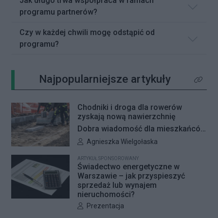
Jak długo trwa współpraca w ramach
programu partnerów?
Czy w każdej chwili mogę odstąpić od
programu?
Najpopularniejsze artykuły
Kliknij 
Chodniki i droga dla rowerów
zyskają nową nawierzchnię
Dobra wiadomość dla mieszkańców
Woli i Żoliborza. Zarząd Dróg
Autor artykułu:
Agnieszka Wielgołaska
Miejskich przygotowuje kolejne
ARTYKUŁ SPONSOROWANY
remonty infrastruktury dla pieszych
Świadectwo energetyczne w
i rowerzystów. Oferty w
Warszawie – jak przyspieszyć
sprzedaż lub wynajem
przetargach zostały już otwarte, a
nieruchomości?
jeśli wszystko przebiegnie zgodnie
Autor artykułu:
Prezentacja
z planem, nowe nawierzchnie