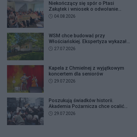
Niekończący się spór o Ptasi
Zakątek i wniosek o odwołanie
przewodniczącego Rady Dzielnicy
Data dodania artykułu:
04.08.2026
WSM chce budować przy
Włościańskiej. Ekspertyza wykazała
problemy z gruntem pod
Data dodania artykułu:
27.07.2026
przedszkolem
Kapela z Chmielnej z wyjątkowym
koncertem dla seniorów
Data dodania artykułu:
29.07.2026
Poszukują świadków historii.
Akademia Pożarnicza chce ocalić
wspomnienia z pamiętnego strajku
Data dodania artykułu:
29.07.2026