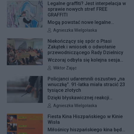
pojawią się jeszcze w tym roku.
Legalne graffiti? Jest interpelacja w
sprawie nowych stref FREE
GRAFFITI
Mogą powstać nowe legalne
miejsca do wykonywania graffiti.
Autor artykułu:
Agnieszka Wielgołaska
Radna Barbara Jędrzejczyk złożyła
Niekończący się spór o Ptasi
interpelację, w której proponuje
Zakątek i wniosek o odwołanie
wyznaczenie kolejnych stref FREE
przewodniczącego Rady Dzielnicy
GRAFFITI we współpracy z
Wczoraj odbyła się kolejna sesja
Zarządem Dróg Miejskich.
poświęcona procedowaniu
Autor artykułu:
Wiktor Zając
obywatelskiego projektu uchwały
Policjanci udaremnili oszustwo „na
Rady Dzielnicy Żoliborz w sprawie
wnuczkę”. 91-latka miała stracić 23
zaniechania budowy zespołu
tysiące złotych
przedszkolno-żłobkowego przy ul.
Dzięki błyskawicznej reakcji
Ficowskiego. Po blisko pięciu
kryminalnych 91-letnia mieszkanka
Autor artykułu:
Agnieszka Wielgołaska
godzinach obrady zostały
Warszawy nie padła ofiarą
Fiesta Kina Hiszpańskiego w Kinie
przerwane. Ich kontynuację
oszustów działających metodą „na
Wisła
zaplanowano na koniec sierpnia
wnuczkę”. Policjanci zatrzymali 32-
Miłośnicy hiszpańskiego kina będą
letniego mężczyznę w chwili, gdy