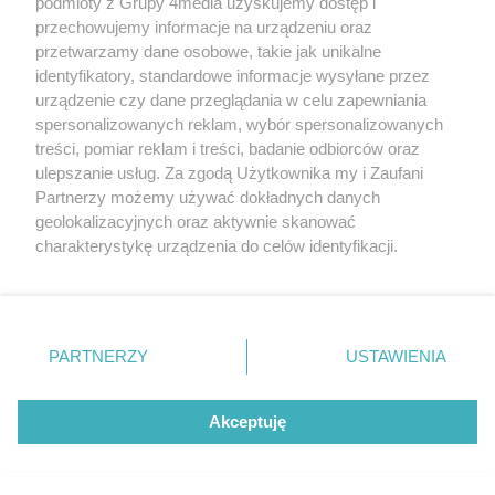
podmioty z Grupy 4media uzyskujemy dostęp i
przechowujemy informacje na urządzeniu oraz
przetwarzamy dane osobowe, takie jak unikalne
identyfikatory, standardowe informacje wysyłane przez
urządzenie czy dane przeglądania w celu zapewniania
spersonalizowanych reklam, wybór spersonalizowanych
treści, pomiar reklam i treści, badanie odbiorców oraz
ulepszanie usług. Za zgodą Użytkownika my i Zaufani
Partnerzy możemy używać dokładnych danych
geolokalizacyjnych oraz aktywnie skanować
charakterystykę urządzenia do celów identyfikacji.
Ponieważ cenimy Twoją prywatność, prosimy o zgodę na
Remont dachu przedszkola przy Rydygiera będzie
korzystanie z tych technologii poprzez kliknięcie
kosztował prawie tyle co jego budowa
„Akceptuję”. Zgoda jest dobrowolna i zawsze możesz ją
Autor artykułu:
Wiktor Zając
zmienić/wycofać klikając przycisk ustawień prywatności
PARTNERZY
USTAWIENIA
znajdujący się w lewym dolnym rogu strony
. Niektóre
rodzaje przetwarzania danych nie wymagają zgody
użytkownika, ale masz prawo sprzeciwić się takiemu
Akceptuję
przetwarzaniu. Preferencje będą miały zastosowania tylko
na tej witrynie.