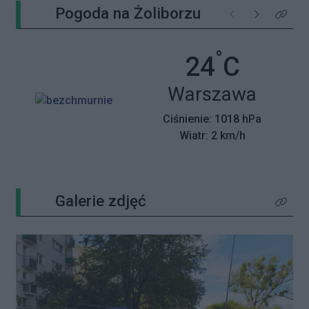
Pogoda na Żoliborzu
Poprzednie
Następne
Kliknij 
°
Temperatu
24
C
Miasto:
Warszawa
Ciśnienie: 1018 hPa
Wiatr: 2 km/h
Galerie zdjęć
Kliknij 