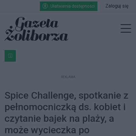
Przejdź do głównych treści
Przejdź do wyszukiwarki
Przejdź do głównego menu
Zaloguj się
Ułatwienia dostępności
enu
Prz
Bardzo ważna informacja dla podatników posiadających g
REKLAMA
Spice Challenge, spotkanie z
pełnomocniczką ds. kobiet i
czytanie bajek na plaży, a
może wycieczka po