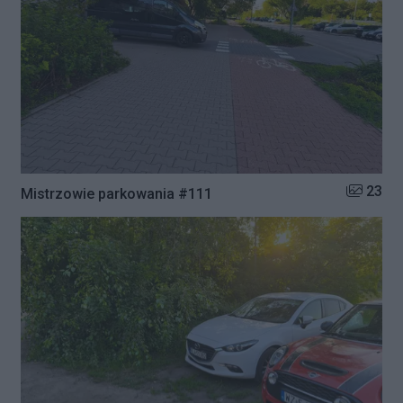
Liczba zd
23
Mistrzowie parkowania #111