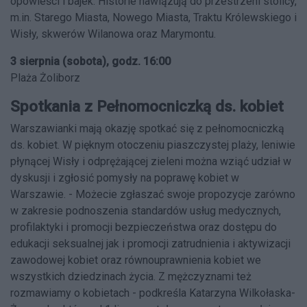
opowieści i bajek. Historie nawiązują do przestrzeni stolicy,
m.in. Starego Miasta, Nowego Miasta, Traktu Królewskiego i
Wisły, skwerów Wilanowa oraz Marymontu.
3 sierpnia (sobota), godz. 16:00
Plaża Żoliborz
Spotkania z Pełnomocniczką ds. kobiet
Warszawianki mają okazję spotkać się z pełnomocniczką
ds. kobiet. W pięknym otoczeniu piaszczystej plaży, leniwie
płynącej Wisły i odprężającej zieleni można wziąć udział w
dyskusji i zgłosić pomysły na poprawę kobiet w
Warszawie. - Możecie zgłaszać swoje propozycje zarówno
w zakresie podnoszenia standardów usług medycznych,
profilaktyki i promocji bezpieczeństwa oraz dostępu do
edukacji seksualnej jak i promocji zatrudnienia i aktywizacji
zawodowej kobiet oraz równouprawnienia kobiet we
wszystkich dziedzinach życia. Z mężczyznami też
rozmawiamy o kobietach - podkreśla Katarzyna Wilkołaska-