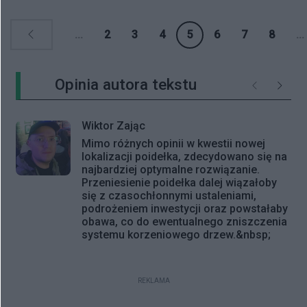
...
2
3
4
5
6
7
8
...
Opinia autora tekstu
Poprzednie
Następ
Wiktor Zając
Mimo różnych opinii w kwestii nowej
lokalizacji poidełka, zdecydowano się na
najbardziej optymalne rozwiązanie.
Przeniesienie poidełka dalej wiązałoby
się z czasochłonnymi ustaleniami,
podrożeniem inwestycji oraz powstałaby
obawa, co do ewentualnego zniszczenia
systemu korzeniowego drzew.&nbsp;
REKLAMA