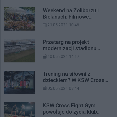
Weekend na Żoliborzu i
Bielanach: Filmowe
przedpremiery, sportowe
21.05.2021 10:46
emocje i pyszności na Targu
Śniadaniowym
Przetarg na projekt
modernizacji stadionu
Marymontu rozstrzygnięty
10.05.2021 14:17
Trening na siłowni z
dzieckiem? W KSW Cross
Fight Gym to możliwe
05.05.2021 07:44
KSW Cross Fight Gym
powołuje do życia klub