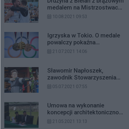
Drużyna z Bielan z brązowym
medalem na Mistrzostwach
Polski w koszykówce 3x3
10.08.2021 09:53
Igrzyska w Tokio. O medale
powalczy pokaźna
reprezentacja z Bielan i
21.07.2021 14:06
Żoliborza
Sławomir Napłoszek,
zawodnik Stowarzyszenia
Łuczniczy Marymont po 29
05.07.2021 07:55
latach wraca na Igrzyska
Olimpijskie
Umowa na wykonanie
koncepcji architektoniczno-
urbanistycznej Marymontu
21.05.2021 13:13
podpisana