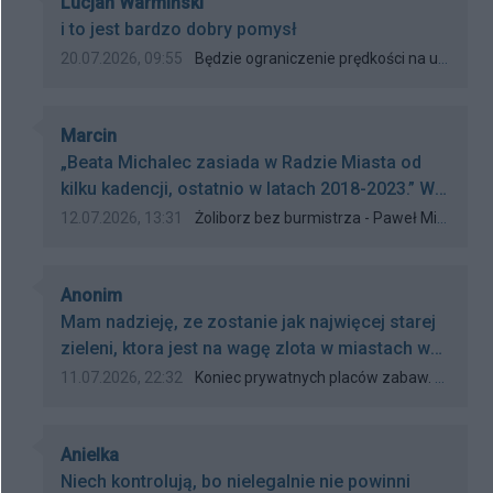
Autor komentarza:
Lucjan Warmiński
Treść komentarza:
i to jest bardzo dobry pomysł
Data dodania komentarza:
Źródło komentarza:
20.07.2026, 09:55
Będzie ograniczenie prędkości na ul. Potockiej?
Autor komentarza:
Marcin
Treść komentarza:
„Beata Michalec zasiada w Radzie Miasta od
kilku kadencji, ostatnio w latach 2018-2023​.” W
maju 2024 napisaliście, że B. Michalec zasiada
Data dodania komentarza:
Źródło komentarza:
12.07.2026, 13:31
Żoliborz bez burmistrza - Paweł Michalec oficjalnie burmistrzem Wawra
w Radzie m.st. Warszawy od kilku kadencji. Od
ilu? Od jednej. Bo wcześniej zasiadała w Radzie
Autor komentarza:
tylko w kadencji 2018–2023. Więcej rzetelności
Anonim
Treść komentarza:
dziennikarskiej.
Mam nadzieję, ze zostanie jak najwięcej starej
zieleni, ktora jest na wagę zlota w miastach w
Polsce. Za duzo tych antracytowej,
Data dodania komentarza:
Źródło komentarza:
11.07.2026, 22:32
Koniec prywatnych placów zabaw. Zielona przestrzeń przy Krasińskiego dla wszystkich mieszkańców
powszechnej dzis wszędzie takiej samej
infrastruktury. Niestety, zwłaszcza w ostatnich
Autor komentarza:
latach, w niektórych miejscowościach
Anielka
Treść komentarza:
urzednicy tego nie rozumieją, wydając zle
Niech kontrolują, bo nielegalnie nie powinni