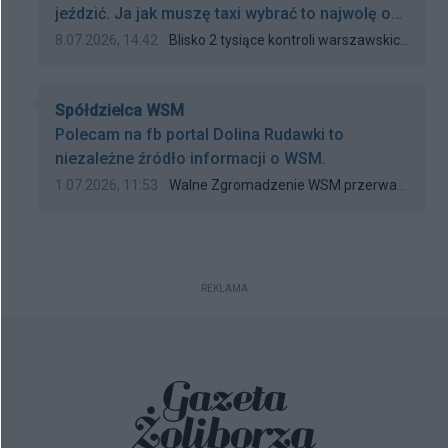
świadectwo...
jeździć. Ja jak muszę taxi wybrać to najwolę opti
taxi. Przynajmniej wiem że to bezpieczna i
Data dodania komentarza:
Źródło komentarza:
8.07.2026, 14:42
Blisko 2 tysiące kontroli warszawskich taksówek!
dobra opcja przejazdu
Autor komentarza:
Spółdzielca WSM
Treść komentarza:
Polecam na fb portal Dolina Rudawki to
niezależne źródło informacji o WSM.
Data dodania komentarza:
Źródło komentarza:
1.07.2026, 11:53
Walne Zgromadzenie WSM przerwane. Audyt ujawnił pierwsze poważne nieprawidłowości
REKLAMA