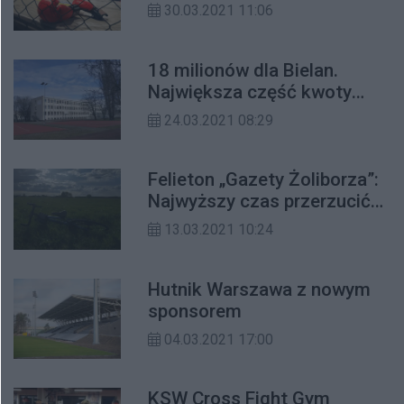
sportowy dla młodzieży. „To
30.03.2021 11:06
kompleksowa szkoła sztuk
walki nastawiona na
osiągnięcia sportowe na
18 milionów dla Bielan.
najwyższym poziomie.”
Największa część kwoty
trafi na remonty szkół
24.03.2021 08:29
Felieton „Gazety Żoliborza”:
Najwyższy czas przerzucić
się na rower
13.03.2021 10:24
Hutnik Warszawa z nowym
sponsorem
04.03.2021 17:00
KSW Cross Fight Gym