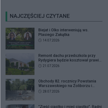
NAJCZĘŚCIEJ CZYTANE
Biejat i Olko interweniują ws.
Ptasiego Zakątka
Data dodania artykułu:
14.07.2026
Remont dachu przedszkola przy
Rydygiera będzie kosztował prawie
tyle co jego budowa
Data dodania artykułu:
21.07.2026
Obchody 82. rocznicy Powstania
Warszawskiego na Żoliborzu i
Bielanach
Data dodania artykułu:
28.07.2026
"Zjeść ciastko i mieć ciastko". Radni