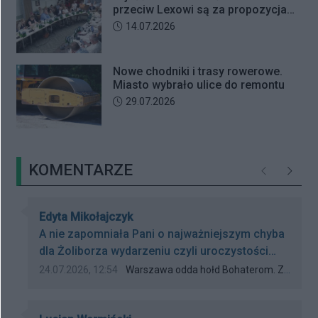
przeciw Lexowi są za propozycjami
deweloperów?
Data dodania artykułu:
14.07.2026
Nowe chodniki i trasy rowerowe.
Miasto wybrało ulice do remontu
Data dodania artykułu:
29.07.2026
KOMENTARZE
Poprzednie
Następ
Autor komentarza:
Edyta Mikołajczyk
Treść komentarza:
A nie zapomniała Pani o najważniejszym chyba
dla Żoliborza wydarzeniu czyli uroczystości
przy kamieniu „Żołnierzom Żywiciela”
Data dodania komentarza:
Źródło komentarza:
24.07.2026, 12:54
Warszawa odda hołd Bohaterom. Znamy program obchodów 82. rocznicy Powstania Warszawskiego
26.07.2026 roku o godz. 10:30 w Parku im.
Żołnierzy Żywiciela przy ul. ks. J. Popiełuszki?