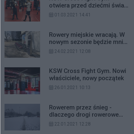
otwiera przed dziećmi świat
MMA
01.03.2021 14:41
Rowery miejskie wracają. W
nowym sezonie będzie mniej
stacji
24.02.2021 12:08
KSW Cross Fight Gym. Nowi
właściciele, nowy początek
26.01.2021 10:13
Rowerem przez śnieg -
dlaczego drogi rowerowe
przestały być odśnieżane?
22.01.2021 12:28