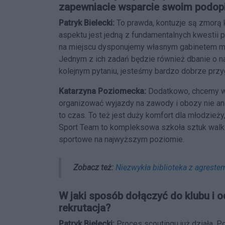
zapewniacie wsparcie swoim podo
Patryk Bielecki:
To prawda, kontuzje są zmorą
aspektu jest jedną z fundamentalnych kwestii
na miejscu dysponujemy własnym gabinetem med
Jednym z ich zadań będzie również dbanie o 
kolejnym pytaniu, jesteśmy bardzo dobrze przygo
Katarzyna Poziomecka:
Dodatkowo, chcemy w
organizować wyjazdy na zawody i obozy nie an
to czas. To też jest duży komfort dla młodzie
Sport Team to kompleksowa szkoła sztuk walki
sportowe na najwyższym poziomie.
Zobacz też:
Niezwykła biblioteka z agreste
W jaki sposób dołączyć do klubu i 
rekrutacja?
Patryk Bielecki:
Proces scoutingu już działa. 