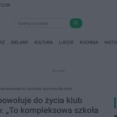
 12:09
RZ
BIELANY
KULTURA
LUDZIE
KUCHNIA
HISTO
REKLAMA
datników posiadających garaż!
ym powołuje do życia klub sportowy dla młod...
owołuje do życia klub
y. „To kompleksowa szkoła