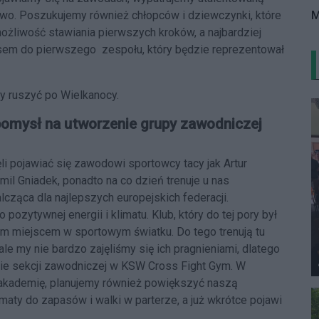
M
owo. Poszukujemy również chłopców i dziewczynki, które
możliwość stawiania pierwszych kroków, a najbardziej
sem do pierwszego zespołu, który będzie reprezentował
y ruszyć po Wielkanocy.
ę pomysł na utworzenie grupy zawodniczej
 pojawiać się zawodowi sportowcy tacy jak Artur
amil Gniadek, ponadto na co dzień trenuje u nas
ząca dla najlepszych europejskich federacji.
ozytywnej energii i klimatu. Klub, który do tej pory był
ym miejscem w sportowym światku. Do tego trenują tu
le my nie bardzo zajęliśmy się ich pragnieniami, dlatego
nie sekcji zawodniczej w KSW Cross Fight Gym. W
 akademię, planujemy również powiększyć naszą
ty do zapasów i walki w parterze, a już wkrótce pojawi