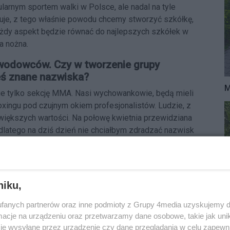
larnym sportem walki w Polsce, ale nadal na tyle
uje, z tego właśnie powodu chcemy stworzyć szkółkę,
ażdy aspekt będzie równać do najlepszych szkółek w
a nożna.
wodowców. Czy w tworzenie grupy
eś znane nazwiska?
M
e tylko sekcję MMA. Nasi wychowankowie, będą mieli
xingu pod czujnym okiem profesjonalistów. Ludzie, z
większych wartości. Na połowę kwietnia przewidziana
j dlatego na dziś dzień nie chciałbym zdradzać nazwisk
to dla nas aspekt fundamentalny. Ponadto każda sekcja
go, dwójkę trenerów przygotowania motorycznego, które
wców staje się kluczem odpowiedniego przygotowania
niku,
fanych partnerów oraz inne podmioty z Grupy 4media uzyskujemy d
nie do 2025 roku?
cje na urządzeniu oraz przetwarzamy dane osobowe, takie jak unika
je wysyłane przez urządzenie czy dane przeglądania w celu zapewn