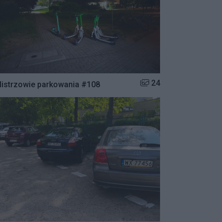
Liczba zdjęć w galerii:
24
istrzowie parkowania #108