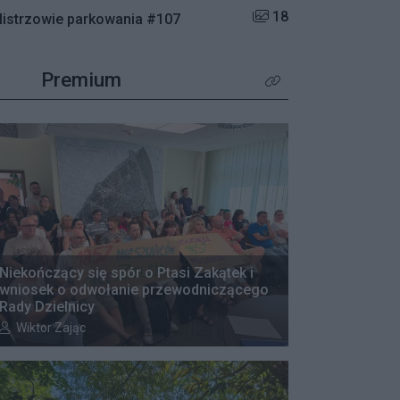
Liczba zdjęć w galerii:
18
istrzowie parkowania #107
Premium
Kliknij aby zobaczyć wię
Niekończący się spór o Ptasi Zakątek i
wniosek o odwołanie przewodniczącego
Rady Dzielnicy
Autor artykułu:
Wiktor Zając