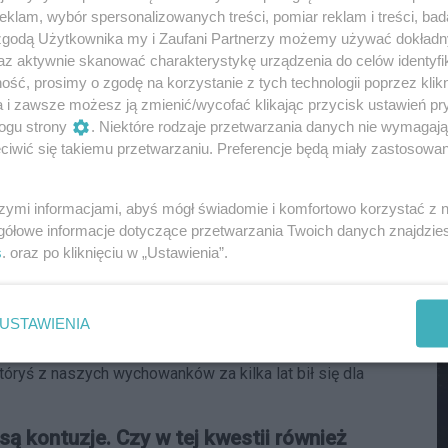
klam, wybór spersonalizowanych treści, pomiar reklam i treści, bad
M
 zgodą Użytkownika my i Zaufani Partnerzy możemy używać dokład
y będą rozwijali się w poszczególnych dziedzinach
az aktywnie skanować charakterystykę urządzenia do celów identyfi
swojego ciała. Jeszcze kilka lat temu, żaden z bokserów
ść, prosimy o zgodę na korzystanie z tych technologii poprzez klikn
 bardzo na przygotowaniu motorycznym i fizycznym.
a i zawsze możesz ją zmienić/wycofać klikając przycisk ustawień pr
ogu strony
. Niektóre rodzaje przetwarzania danych nie wymagaj
dniczej. Widać, że przykładacie
iwić się takiemu przetwarzaniu. Preferencje będą miały zastosowania
nia zawodnika, ale sport to także
szymi informacjami, abyś mógł świadomie i komfortowo korzystać z
podejście do młodzieży, która w świecie sportów walki
gółowe informacje dotyczące przetwarzania Twoich danych znajdzi
 to miejsce w piłce nożnej. W świecie footballu młody,
s
. oraz po kliknięciu w „Ustawienia”.
nadżerów i drobne kontrakty, dzięki którym otrzymuje już
my dać takie wsparcie naszym podopiecznym.
M
USTAWIENIA
e ściśle współpracujemy z KSW- największą federacją
 zarządzające federacją mają nasz projekt na uwadze,
tóryś z naszych wychowanków za kilka lat bił się dla
ą kontuzje. Czy w tej kwestii również