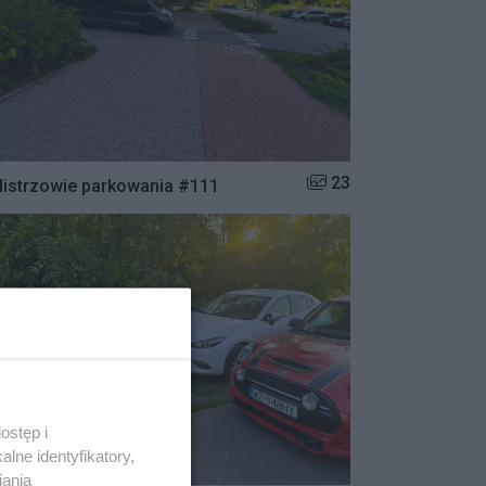
Liczba zdjęć w galerii:
23
istrzowie parkowania #111
ostęp i
lne identyfikatory,
iania