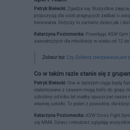
Patryk Bielecki:
Zgadza się. Wszystkie zajęcia
propozycją dla osób pragnących zadbać o swoj
trenowania. Dotyczy to zarówno dzieci jak i dor
Katarzyna Poziomecka:
Powołując KSW Gym S
zawodniczych dla młodzieży w wieku od 12 do 
Zobacz też:
Czy Żoliborz rzeczywiście jest 
Co w takim razie stanie się z grupa
Patryk Bielecki:
One w dalszym ciągu będą funkc
utalentowane z czasem mogą trafić do grupy mł
szkolimy od kilku lat miałby opuszczać nasze m
własnej szkółki. To jeden z powodów, dla któ
Katarzyna Poziomecka:
KSW Cross Fight Gym m
się MMA. Dzieci i młodzież oglądają wszystki