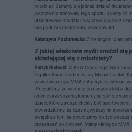
młodzież. Staramy się jednak działać dwuetap
jeszcze nie trenowały tego sportu, dajemy im 
utalentowana młodzież włączana będzie z cza
nas podczas mistrzostw, zawodów itd.
Katarzyna Poziomecka:
Z treningami planujem
Z jakiej właściwie myśli zrodził si
składającej się z młodzieży?
Patryk Bielecki:
W KSW Cross Fight Gym zaczęli
Szpilka, Kamil Gardzielik czy Michał Cieślak, K
zawodowa ekipa MMA z Ameryki Łacińskiej walc
Poczuliśmy, że wnosi to do naszego klubu dużo p
jedynie przestrzenią komercyjną stał się ważn
dzieci, które zawsze chciały być sportowcami, a
stwierdziliśmy, że czas najwyższy na stworze
związku z tym, że powołujemy do życia naszą
przestrzeń do ćwiczeń. Mamy klatkę do MMA, ma
się także ring bokserski.