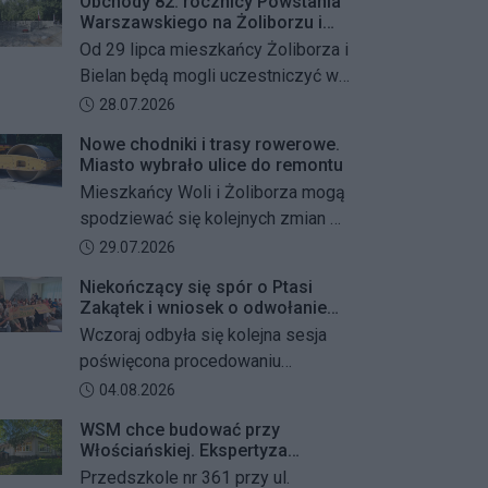
Obchody 82. rocznicy Powstania
Warszawskiego na Żoliborzu i
Bielanach
Od 29 lipca mieszkańcy Żoliborza i
Bielan będą mogli uczestniczyć w
szeregu kolejnych wydarzeń
Data dodania artykułu:
28.07.2026
upamiętniających 82. rocznicę
Nowe chodniki i trasy rowerowe.
Powstania Warszawskiego oraz
Miasto wybrało ulice do remontu
żołnierzy Armii Krajowej Obwodu
Mieszkańcy Woli i Żoliborza mogą
„Żywiciel”. W programie znalazły
spodziewać się kolejnych zmian w
się akcje porządkowania miejsc
miejskiej przestrzeni. Warszawa
Data dodania artykułu:
29.07.2026
pamięci, uroczystości patriotyczne,
przygotowuje remonty chodników i
spotkania z powstańcami oraz
Niekończący się spór o Ptasi
dróg dla rowerów na kilku ważnych
Zakątek i wniosek o odwołanie
wspólne oddanie hołdu bohaterom
ulicach obu dzielnic. Wykonawcy
przewodniczącego Rady
Wczoraj odbyła się kolejna sesja
mają zostać wybrani w przetargu, a
Dzielnicy
poświęcona procedowaniu
wszystkie prace mają zakończyć
obywatelskiego projektu uchwały
Data dodania artykułu:
04.08.2026
się jeszcze w tym roku.
Rady Dzielnicy Żoliborz w sprawie
WSM chce budować przy
zaniechania budowy zespołu
Włościańskiej. Ekspertyza
przedszkolno-żłobkowego przy ul.
wykazała problemy z gruntem
Przedszkole nr 361 przy ul.