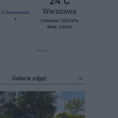
Temperatura:
24
C
mieszkańców z wyjątkowym
Miasto:
Warszawa
apelem – poszukiwane są osoby,
które pamiętają tamte dni,
Ciśnienie: 1022 hPa
wspierały protestujących lub były
Wiatr: 2 km/h
świadkami wydarzeń.
REKLAMA
Galerie zdjęć
Kliknij aby zobaczyć wię