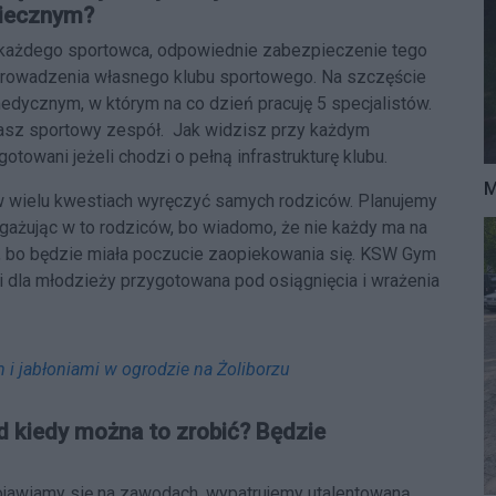
piecznym?
 każdego sportowca, odpowiednie zabezpieczenie tego
 prowadzenia własnego klubu sportowego. Na szczęście
ycznym, w którym na co dzień pracuję 5 specjalistów.
nasz sportowy zespół. Jak widzisz przy każdym
towani jeżeli chodzi o pełną infrastrukturę klubu.
M
 wielu kwestiach wyręczyć samych rodziców. Planujemy
gażując w to rodziców, bo wiadomo, że nie każdy ma na
ży, bo będzie miała poczucie zaopiekowania się. KSW Gym
 dla młodzieży przygotowana pod osiągnięcia i wrażenia
m i jabłoniami w ogrodzie na Żoliborzu
od kiedy można to zrobić? Będzie
Pojawiamy się na zawodach, wypatrujemy utalentowaną