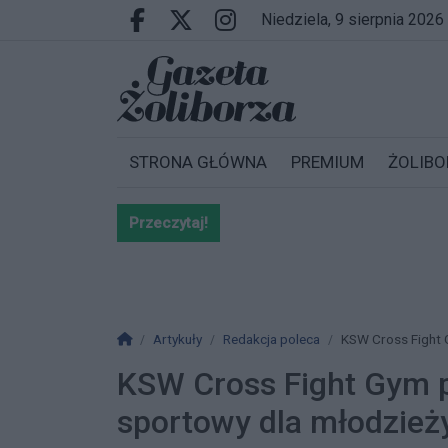
Przejdź do głównych treści
Przejdź do wyszukiwarki
Przejdź do głównego menu
niedziela, 9 sierpnia 2026
Facebook.com
X.com
Instagram.com
STRONA GŁÓWNA
PREMIUM
ŻOLIBO
Przeczytaj!
Bardzo ważna informacja dla po
Strona główna
Artykuły
Redakcja poleca
KSW Cross Fight G
KSW Cross Fight Gym p
sportowy dla młodzież