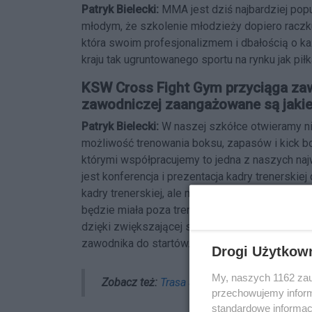
Patryk Bielecki:
MMA jest dziś najbardziej popu
młodym, że szkolenie młodzieży dopiero raczk
która swoim profesjonalizmem i dbałością o k
kraju tak ugruntowanego sportu na rynku jak piłk
KSW Cross Fight Gym przyciąga za
zawodniczej zaangażowane są jaki
Patryk Bielecki:
W naszej szkółce otwieramy ni
możliwość trenowania boksu, zapasów i kick bo
którymi współpracujemy to jedna z naszych naj
jest konferencja i prezentacja kadry trenerskie
kadry trenerskiej, ale mogę zapewnić, że jest 
będzie miała poza trenerami ze sportu bazowe
dzięki zwiększającej się świadomości sporto
zawodnika do startów.
Drogi Użytkow
My, naszych 1162 zau
Zobacz też:
Trasa S7 przez Bielany powsta
przechowujemy informa
standardowe informac