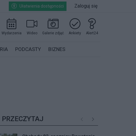
Zaloguj się
Ułatwienia dostępności
Wydarzenia
Wideo
Galerie zdjęć
Ankiety
Alert24
RIA
PODCASTY
BIZNES
PRZECZYTAJ
Poprzednie
Następne