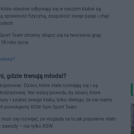
, które obecnie odbywają się w naszym klubie są
ą sprawność fizyczną, zaspokoić swoje pasje i chęć
osłych.
port Team chcemy skupić się na tworzeniu grup
18 roku życia.
zielony?
mi, gdzie trenują młodsi?
jonować. Dzieci, które stale rozwijają się i są
odzieżowej. Nie widzę powodu, by dzieci, które
ury i szukać innego klubu, tylko dlatego, że nie mamy
rych powołujemy KSW Gym Sport Team.
usi się rozwijać, ze względu na to jak popularne stało
e zawody – nie tylko KSW.