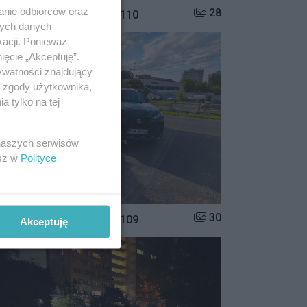
anie odbiorców oraz
Liczba zdjęć w galerii:
28
istrzowie parkowania #110
nych danych
kacji. Ponieważ
ięcie „Akceptuję”.
ywatności znajdujący
ą zgody użytkownika,
 tylko na tej
 naszych serwisów
esz w
Polityce
Liczba zdjęć w galerii:
30
istrzowie parkowania #109
Akceptuję