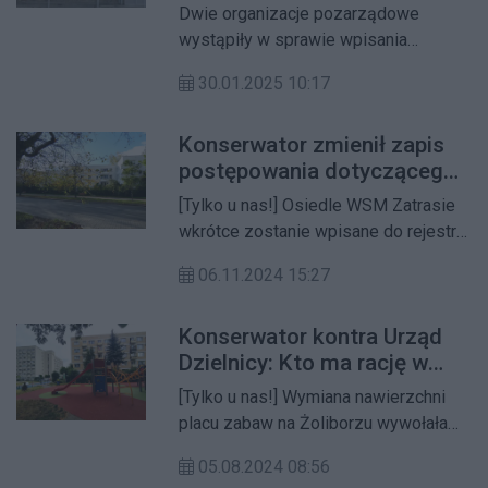
uprawomocnienie
o wpisanie dworca do
Dwie organizacje pozarządowe
rejestru zabytków
wystąpiły w sprawie wpisania
budynku Dworca Gdańskiego wraz z
30.01.2025 10:17
zespołem budynków do niego
przynależnych do rejestru zabytków.
Konserwator zmienił zapis
Wniosek czeka na rozpatrzenie oraz
postępowania dotyczącego
na wszczęcie postępowania.
wpisu Zatrasia do rejestru
[Tylko u nas!] Osiedle WSM Zatrasie
zabytków
wkrótce zostanie wpisane do rejestru
zabytków. Co wejdzie w zakres
06.11.2024 15:27
ochrony konserwatorskiej?
Konserwator kontra Urząd
Dzielnicy: Kto ma rację w
sprawie remontu na
[Tylko u nas!] Wymiana nawierzchni
Żoliborzu?
placu zabaw na Żoliborzu wywołała
burzę między Urzędem Dzielnicy a
05.08.2024 08:56
Wojewódzkim Konserwatorem