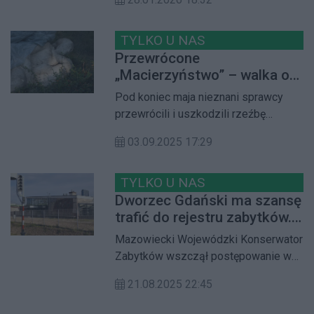
Mimo licznych kontrowersji, jakie
budzi przebudowa fragmentu
zabytkowego obiektu, właściciel
TYLKO U NAS
zlecił wykonawcy pomalowanie szarej
Przewrócone
cegły farbą. Mieszkańcy Żoliborza
„Macierzyństwo” – walka o
Urzędniczego skarżą się na wygląd
ocalenie rzeźby
Pod koniec maja nieznani sprawcy
nowej elewacji
Szapocznikow
przewrócili i uszkodzili rzeźbę
„Macierzyństwo”, która przez ponad
03.09.2025 17:29
70 lat zdobiła Park im. Żołnierzy
„Żywiciela”. Jeszcze w lipcu
Mazowiecki Wojewódzki Konserwator
TYLKO U NAS
Zabytków wpisał rzeźbę do rejestru
Dworzec Gdański ma szansę
zabytków ruchomych. Niestety, wciąż
trafić do rejestru zabytków.
czeka ona na właściwe
Konserwator wszczął
Mazowiecki Wojewódzki Konserwator
zabezpieczenie i prace renowacyjne.
postępowanie
Zabytków wszczął postępowanie w
Mieszkańcy są zaniepokojeni i
sprawie wpisania Dworca Gdańskiego
zastanawiają się, czy rzeźba po
21.08.2025 22:45
do rejestru zabytków. Postępowanie
renowacji wróci na swoje miejsce
zostało rozpoczęte na wniosek