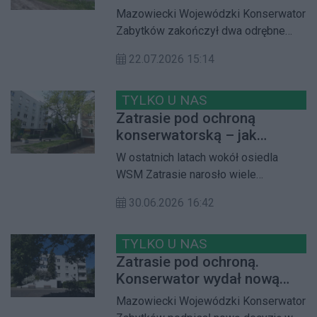
objęto jedynie dwa
Mazowiecki Wojewódzki Konserwator
fragmenty historycznej
Zabytków zakończył dwa odrębne
elewacji
postępowania dotyczące Dworca
22.07.2026 15:14
Warszawa Gdańska. Efekt jest
niejednoznaczny – cały kompleks
dworcowy nie zostanie wpisany do
TYLKO U NAS
rejestru zabytków nieruchomych,
Zatrasie pod ochroną
jednak ochroną konserwatorską
konserwatorską – jak
objęto dwa zachowane fragmenty
wyglądała droga do wpisu do
W ostatnich latach wokół osiedla
oryginalnej kamiennej okładziny
rejestru zabytków?
WSM Zatrasie narosło wiele
elewacji północnej
nieporozumień dotyczących ochrony
30.06.2026 16:42
konserwatorskiej. Często mylone są
dwie zupełnie różne formy ochrony:
ujęcie w Gminnej Ewidencji Zabytków
TYLKO U NAS
(GEZ) oraz wpis do rejestru zabytków.
Zatrasie pod ochroną.
Choć obie dotyczą dziedzictwa
Konserwator wydał nową
kulturowego, są prowadzone w
decyzję
Mazowiecki Wojewódzki Konserwator
odrębnych trybach, przez różne