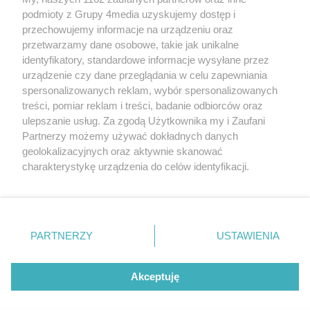
podmioty z Grupy 4media uzyskujemy dostęp i
przechowujemy informacje na urządzeniu oraz
przetwarzamy dane osobowe, takie jak unikalne
Reklama
Kontakt
Regulamin
Dystrybucja
identyfikatory, standardowe informacje wysyłane przez
Regulamin prenumeraty
Polityka Prywatności
urządzenie czy dane przeglądania w celu zapewniania
spersonalizowanych reklam, wybór spersonalizowanych
treści, pomiar reklam i treści, badanie odbiorców oraz
Zapisz się do newslettera
ulepszanie usług. Za zgodą Użytkownika my i Zaufani
Dołącz do grona ludzi najlepiej poinformowanych!
Partnerzy możemy używać dokładnych danych
geolokalizacyjnych oraz aktywnie skanować
Zapisz się »
charakterystykę urządzenia do celów identyfikacji.
Ponieważ cenimy Twoją prywatność, prosimy o zgodę na
korzystanie z tych technologii poprzez kliknięcie
Szukaj
„Akceptuję”. Zgoda jest dobrowolna i zawsze możesz ją
zmienić/wycofać klikając przycisk ustawień prywatności
PARTNERZY
USTAWIENIA
znajdujący się w lewym dolnym rogu strony
. Niektóre
Facebook.com
X.com
Instagram.com
rodzaje przetwarzania danych nie wymagają zgody
użytkownika, ale masz prawo sprzeciwić się takiemu
Akceptuję
przetwarzaniu. Preferencje będą miały zastosowania tylko
na tej witrynie.
CMS portalu
przygotowany przez