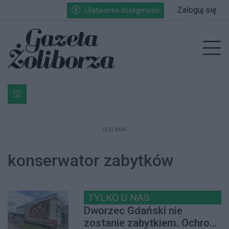
Przejdź do głównych treści
Przejdź do wyszukiwarki
Przejdź do głównego menu
Zaloguj się
Ułatwienia dostępności
enu
Prz
Bardzo ważna informacja dla podatników posiadających g
REKLAMA
konserwator zabytków
TYLKO U NAS
Dworzec Gdański nie
zostanie zabytkiem. Ochroną