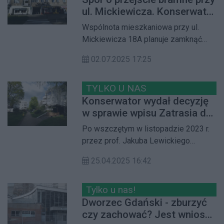
Wcześniej, przez ponad rok, były
ul. Mickiewicza. Konserwator
zniszczone w wyniku kolizji drogowej
zdecyduje o jego przyszłości
Wspólnota mieszkaniowa przy ul.
Mickiewicza 18A planuje zamknąć
ważne dla mieszkańców przejście
02.07.2025 17:25
bramne łączące ul. Mickiewicza z ul.
Śmiałą. Sprawa budzi duże emocje
wśród mieszkańców i lokalnych
TYLKO U NAS
społeczników. O tym, czy pozostanie
Konserwator wydał decyzję
ono dostępne, zdecyduje Stołeczny
w sprawie wpisu Zatrasia do
Konserwator Zabytków
rejestru zabytków
Po wszczętym w listopadzie 2023 r.
przez prof. Jakuba Lewickiego
Mazowiecki Wojewódzki Konserwator
25.04.2025 16:42
Zabytków Marcin Dawidowicz
podpisał decyzję o wpisaniu
historycznego zespołu budowlanego
Tylko u nas!
Osiedla WSM Zatrasie do rejestru
Dworzec Gdański - zburzyć
zabytków. Obecnie decyzja czeka na
czy zachować? Jest wniosek