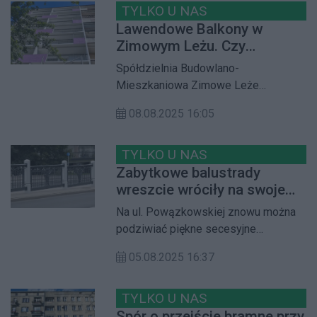
dwóch organizacji, który złożono w
TYLKO U NAS
listopadzie 2024 r. Czy uda się
Lawendowe Balkony w
uchronić dworzec przed deweloperką
Zimowym Leżu. Czy
w sąsiedztwie wiaduktu
konserwator zatwierdził tę
Spółdzielnia Budowlano-
żoliborskiego?
kolorystykę?
Mieszkaniowa Zimowe Leże
postanowiła wyremontować balkony.
08.08.2025 16:05
Ku zaskoczeniu wielu mieszkańców
okazało się, że betonowe płyty
osłonowe przybrały intensywny i
TYLKO U NAS
kontrowersyjny kolor. Z informacji
Zabytkowe balustrady
uzyskanych od byłych członków Rady
wreszcie wróciły na swoje
Nadzorczej oraz Urzędu Dzielnicy
miejsce
Na ul. Powązkowskiej znowu można
Żoliborz wynika, że taki kolor
podziwiać piękne secesyjne
zatwierdził konserwator. Czy
balustrady, które pierwotnie
rzeczywiście tak było?
05.08.2025 16:37
znajdowały się na wiadukcie nad linią
Postanowiliśmy to dokładnie
obwodową. Balustrady zniknęły
sprawdzić
prawie rok temu, kiedy trafiły do
TYLKO U NAS
pracowni konserwatorskiej.
Spór o przejście bramne przy