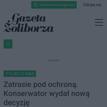
Przejdź do głównych treści
Przejdź do wyszukiwarki
Przejdź do głównego menu
Zaloguj się
Ułatwienia dostępności
enu
Prz
Bardzo ważna informacja dla podatników posiadających g
REKLAMA
TYLKO U NAS
Zatrasie pod ochroną.
Konserwator wydał nową
decyzję