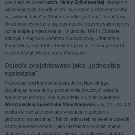
pod kierownictwem
arch. Haliny Skibniewskiej
- jednym z
najładniejszych osiedli w stolicy, o czym pisano chociażby
w „Trybunie Ludu” w 1966 r. Osiedle „za trasą”, bo od tego
określenia wywodziła się jego nazwa, otrzymywało nagrody
już na etapie projektowania - w grudniu 1961 r. Zatrasie
zdobyło II nagrodę Komitetu Budownictwa, Urbanistyki i
Architektury, a w 1966 r. budynek przy ul. Przasnyskiej 14
otrzymał tytuł „Wicemistera Warszawy”.
Osiedle projektowane jako „jednostka
sąsiedzka”
Pracownia pod kierownictwem Jacka Nowickiego,
projektując nowe domy, postanowiła stworzyć osiedle
społeczne, którego idee wywodziły się z doświadczeń
Warszawskiej Spółdzielni Mieszkaniowej
z lat 20. i 30. XX
wieku. Całość zaplanowano w oparciu o założenia
„jednostki sąsiedzkiej”. Takich jednostek na terenie osiedla
zaprojektowano osiem - jako niezależne kolonie, znane
chociażby z Żoliborza Centralnego. Dodatkowym atutem