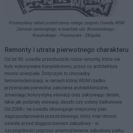
Przemyślany układ przestrzenny całego zespołu Osiedla WSM
Zatrasie zamkniętego w kwartale ulic: Broniewskiego -
Krasińskiego - Przasnyska - Elbląska
Remonty i utrata pierwotnego charakteru
Od lat 90. osiedle przechodziło różne remonty, które nie
były wykonywane kompleksowo, przez co architektura
mocno ucierpiała. Dotyczyło to chociażby
termomodernizacji, w ramach której WSM rzadko
przywracała pierwotne założenia architektoniczne,
zmieniając kolorystykę elewacji oraz zakrywając detale,
takie jak podziały elewacji, daszki czy osłony balkonowe.
Od 2008 r. na osiedlu obowiązuje miejscowy plan
zagospodarowania przestrzennego, który miał chronić
osiedle przed dogęszczeniem zabudowy - w
szczególności poprzez uniemożliwienie zabudowy parku