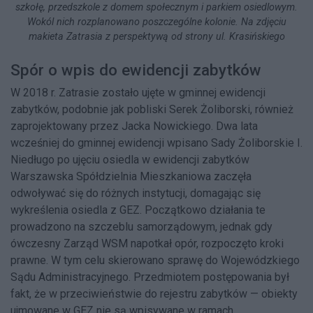
szkołę, przedszkole z domem społecznym i parkiem osiedlowym.
Wokól nich rozplanowano poszczególne kolonie. Na zdjęciu
makieta Zatrasia z perspektywą od strony ul. Krasińskiego
Spór o wpis do ewidencji zabytków
W 2018 r. Zatrasie zostało ujęte w gminnej ewidencji
zabytków, podobnie jak pobliski Serek Żoliborski, również
zaprojektowany przez Jacka Nowickiego. Dwa lata
wcześniej do gminnej ewidencji wpisano Sady Żoliborskie I.
Niedługo po ujęciu osiedla w ewidencji zabytków
Warszawska Spółdzielnia Mieszkaniowa zaczęła
odwoływać się do różnych instytucji, domagając się
wykreślenia osiedla z GEZ. Początkowo działania te
prowadzono na szczeblu samorządowym, jednak gdy
ówczesny Zarząd WSM napotkał opór, rozpoczęto kroki
prawne. W tym celu skierowano sprawę do Wojewódzkiego
Sądu Administracyjnego. Przedmiotem postępowania był
fakt, że w przeciwieństwie do rejestru zabytków — obiekty
ujmowane w GEZ nie są wpisywane w ramach