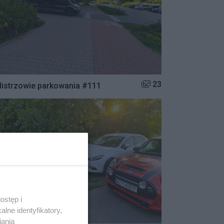
Liczba zdjęć w galerii:
23
istrzowie parkowania #111
ostęp i
lne identyfikatory,
iania