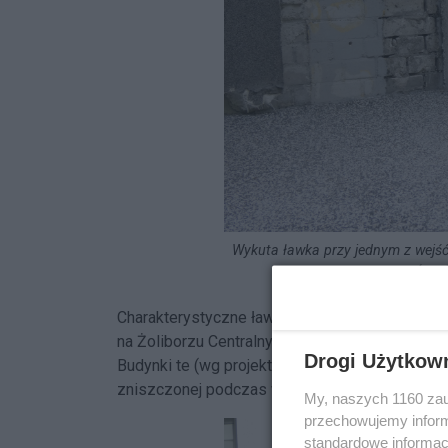
Wykuta ławka przy jednym z wejść 
(os. 
Charakterystyczne ławeczki w strefach wejści
na Żoliborzu Centralnym, a dokładniej na XI i XII
Drogi Użytkow
Budynki te (wg projektu Barbary i Stanisława 
zniszczonej podczas wojny Warszawie (1946-47
My, naszych 1160 zau
przechowujemy informa
standardowe informac