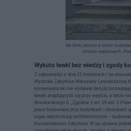
Na Serku jeszcze w trzech budynk
strefach wejściowych. Pow
Wykuto ławki bez wiedzy i zgody k
Z odpowiedzi z dnia 22 kwietnia b.r. na wniosek
Wydziału Zabytków Warszawy Lewobrzeżnej K
konserwatorski nie wydawał decyzji pozwalają
ławek znajdujących się przy wejściu, a także ni
Broniewskiego 6. „Zgodnie z art. 39 ust. 3 Pra
prace budowlane przy budynkach i obszarach 
organ administracji architektoniczno – budo
Konserwatorem Zabytków. W tej sprawie jednakż
uzgodnienie takiej decyzji, zgodnie z danymi 