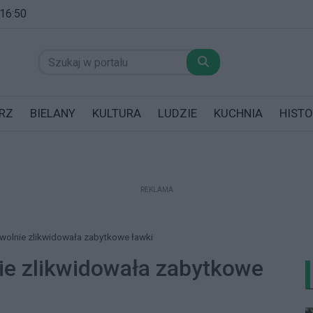
 16:50
RZ
BIELANY
KULTURA
LUDZIE
KUCHNIA
HISTO
REKLAMA
datników posiadających garaż!
wolnie zlikwidowała zabytkowe ławki
ie zlikwidowała zabytkowe