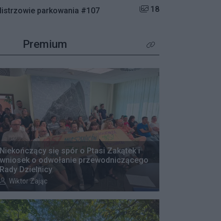
Liczba zdjęć w galerii:
18
istrzowie parkowania #107
Premium
Kliknij aby zobaczyć wię
Niekończący się spór o Ptasi Zakątek i
wniosek o odwołanie przewodniczącego
Rady Dzielnicy
Autor artykułu:
Wiktor Zając