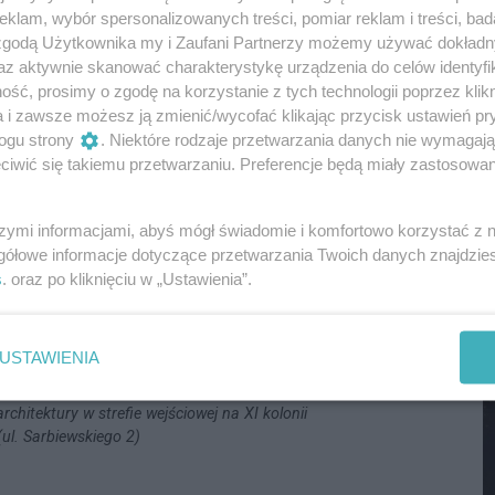
klam, wybór spersonalizowanych treści, pomiar reklam i treści, bad
M
 zgodą Użytkownika my i Zaufani Partnerzy możemy używać dokład
az aktywnie skanować charakterystykę urządzenia do celów identyfi
ść, prosimy o zgodę na korzystanie z tych technologii poprzez klikn
a i zawsze możesz ją zmienić/wycofać klikając przycisk ustawień pr
ogu strony
. Niektóre rodzaje przetwarzania danych nie wymagaj
iwić się takiemu przetwarzaniu. Preferencje będą miały zastosowania
szymi informacjami, abyś mógł świadomie i komfortowo korzystać z
gółowe informacje dotyczące przetwarzania Twoich danych znajdzi
s
. oraz po kliknięciu w „Ustawienia”.
M
USTAWIENIA
hitektury w strefie wejściowej na XI kolonii
ul. Sarbiewskiego 2)