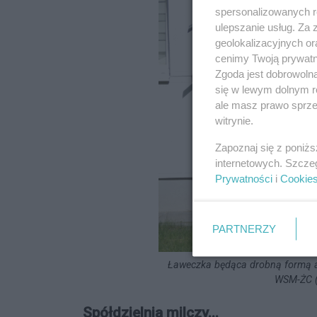
spersonalizowanych re
ulepszanie usług. Za
geolokalizacyjnych or
cenimy Twoją prywatno
Zgoda jest dobrowoln
się w lewym dolnym r
ale masz prawo sprzec
witrynie.
Zapoznaj się z poniż
internetowych. Szcze
Prywatności
i
Cookie
PARTNERZY
Ławeczka będąca drobną formą arc
WSM-ŻC (
Spółdzielnia milczy...