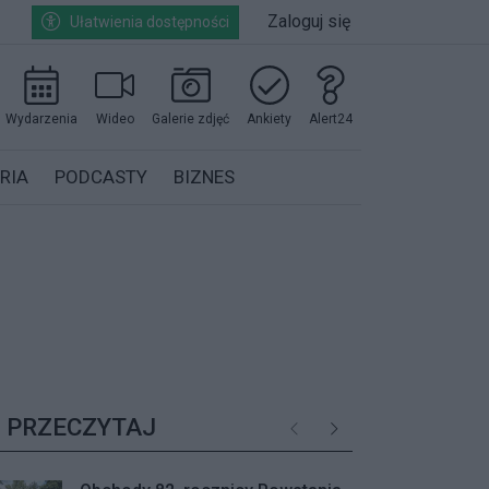
Zaloguj się
Ułatwienia dostępności
Wydarzenia
Wideo
Galerie zdjęć
Ankiety
Alert24
RIA
PODCASTY
BIZNES
PRZECZYTAJ
Poprzednie
Następne