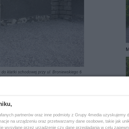
M
do klatki schodowej przy ul. Broniewskiego 6
Serek Żoliborski)
owych możemy również znaleźć kilkaset metrów dalej, bo
 kolonii (ul. Sarbiewskiego 2 i ul. Ks. Popiełuszki 14).
niku,
Brukalskich) były pierwszymi wybudowanymi w
 r.).
fanych partnerów oraz inne podmioty z Grupy 4media uzyskujemy d
cje na urządzeniu oraz przetwarzamy dane osobowe, takie jak unika
je wysyłane przez urządzenie czy dane przeglądania w celu zapewn