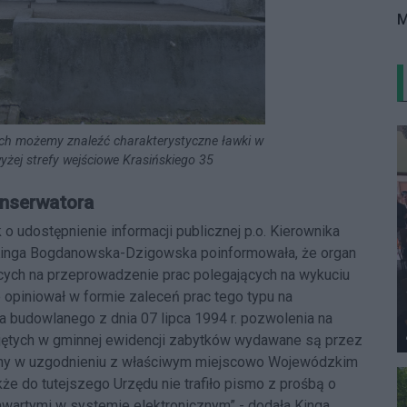
M
ach możemy znaleźć charakterystyczne ławki w
yżej strefy wejściowe Krasińskiego 35
onserwatora
 o udostępnienie informacji publicznej p.o. Kierownika
inga Bogdanowska-Dzigowska poinformowała, że organ
cych na przeprowadzenie prac polegających na wykuciu
e opiniował w formie zaleceń prac tego typu na
wa budowlanego z dnia 07 lipca 1994 r. pozwolenia na
ujętych w gminnej ewidencji zabytków wydawane są przez
wlany w uzgodnieniu z właściwym miejscowo Wojewódzkim
e do tutejszego Urzędu nie trafiło pismo z prośbą o
zawartymi w systemie elektronicznym” - dodała Kinga