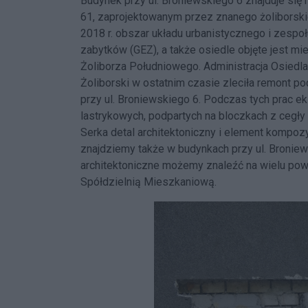
Budynek przy ul. Broniewskiego 6 znajduje się
61, zaprojektowanym przez znanego żoliborskie
2018 r. obszar układu urbanistycznego i zespo
zabytków (GEZ), a także osiedle objęte jest
Żoliborza Południowego. Administracja Osiedla
Żoliborski w ostatnim czasie zleciła remont 
przy ul. Broniewskiego 6. Podczas tych prac 
lastrykowych, podpartych na bloczkach z cegły 
Serka detal architektoniczny i element kompoz
znajdziemy także w budynkach przy ul. Broniew
architektoniczne możemy znaleźć na wielu po
Spółdzielnią Mieszkaniową.