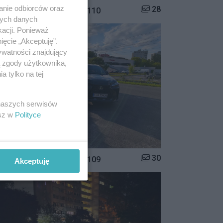
anie odbiorców oraz
Liczba zdjęć w galerii:
28
istrzowie parkowania #110
nych danych
kacji. Ponieważ
ięcie „Akceptuję”.
ywatności znajdujący
ą zgody użytkownika,
 tylko na tej
 naszych serwisów
esz w
Polityce
Liczba zdjęć w galerii:
30
istrzowie parkowania #109
Akceptuję