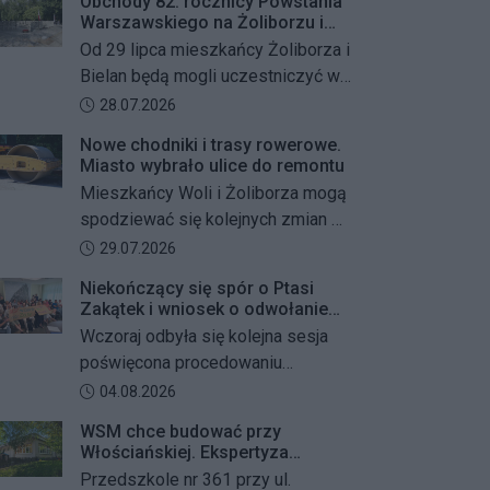
Obchody 82. rocznicy Powstania
Warszawskiego na Żoliborzu i
Bielanach
Od 29 lipca mieszkańcy Żoliborza i
Bielan będą mogli uczestniczyć w
szeregu kolejnych wydarzeń
Data dodania artykułu:
28.07.2026
upamiętniających 82. rocznicę
Nowe chodniki i trasy rowerowe.
Powstania Warszawskiego oraz
Miasto wybrało ulice do remontu
żołnierzy Armii Krajowej Obwodu
Mieszkańcy Woli i Żoliborza mogą
„Żywiciel”. W programie znalazły
spodziewać się kolejnych zmian w
się akcje porządkowania miejsc
miejskiej przestrzeni. Warszawa
Data dodania artykułu:
29.07.2026
pamięci, uroczystości patriotyczne,
przygotowuje remonty chodników i
spotkania z powstańcami oraz
Niekończący się spór o Ptasi
dróg dla rowerów na kilku ważnych
Zakątek i wniosek o odwołanie
wspólne oddanie hołdu bohaterom
ulicach obu dzielnic. Wykonawcy
przewodniczącego Rady
Wczoraj odbyła się kolejna sesja
mają zostać wybrani w przetargu, a
Dzielnicy
poświęcona procedowaniu
wszystkie prace mają zakończyć
obywatelskiego projektu uchwały
Data dodania artykułu:
04.08.2026
się jeszcze w tym roku.
Rady Dzielnicy Żoliborz w sprawie
WSM chce budować przy
zaniechania budowy zespołu
Włościańskiej. Ekspertyza
przedszkolno-żłobkowego przy ul.
wykazała problemy z gruntem
Przedszkole nr 361 przy ul.