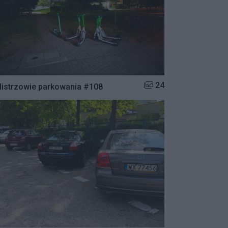
Liczba zdjęć w galerii:
24
istrzowie parkowania #108