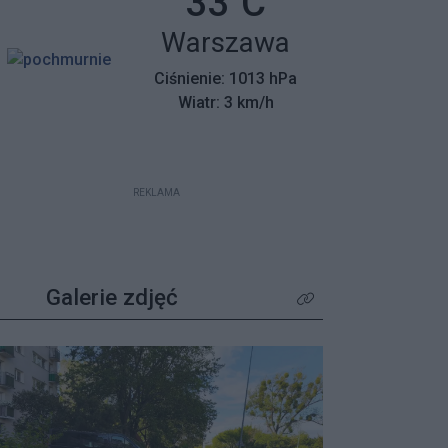
Temperatura:
33
C
mieszkańców z wyjątkowym
Miasto:
Warszawa
apelem – poszukiwane są osoby,
które pamiętają tamte dni,
Ciśnienie: 1013 hPa
wspierały protestujących lub były
Wiatr: 3 km/h
świadkami wydarzeń.
REKLAMA
Galerie zdjęć
Kliknij aby zobaczyć wię