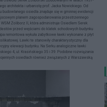
 na Osiedlu Serek Żoliborski zbudowanym w latach 1957-
go architekta i urbanistę prof. Jacka Nowickiego. Od
łu budowlanego osiedla znajduje się w gminnej ewidencji
 miejscowym planem zagospodarowania przestrzennego
 WSM Żoliborz II, która administruje Osiedlem Serek
podestów przed wejściami do klatek schodowych budynku
ekipa remontowa wykuła zabytkowe ławki wykonane z płyt
silikatowej. Ławki te stanowiły charakterystyczny dla
ycyjny elewacji budynku. Na Serku analogiczne ławki
skiego 4, ul. Krasińskiego 35 i 39. Podobne rozwiązania
wojennych osiedlach również związanych z Warszawską