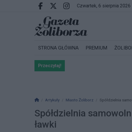
Przejdź do głównych treści
Przejdź do wyszukiwarki
Przejdź do głównego menu
czwartek, 6 sierpnia 2026
Facebook.com
X.com
Instagram.com
STRONA GŁÓWNA
PREMIUM
ŻOLIBO
Przeczytaj!
Bardzo ważna informacja dla po
Strona główna
Artykuły
Miasto Żoliborz
Spółdzielnia samo
Spółdzielnia samowoln
ławki