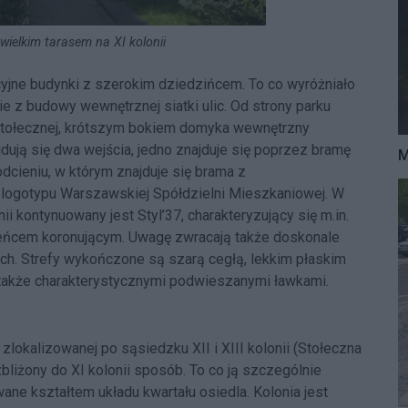
 wielkim tarasem na XI kolonii
yjne budynki z szerokim dziedzińcem. To co wyróżniało
ie z budowy wewnętrznej siatki ulic. Od strony parku
. Stołecznej, krótszym bokiem domyka wewnętrzny
dują się dwa wejścia, jedno znajduje się poprzez bramę
M
dcieniu, w którym znajduje się brama z
logotypu Warszawskiej Spółdzielni Mieszkaniowej. W
nii kontynuowany jest Styl’37, charakteryzujący się m.in.
wieńcem koronującym. Uwagę zwracają także doskonale
h. Strefy wykończone są szarą cegłą, lekkim płaskim
także charakterystycznymi podwieszanymi ławkami.
lokalizowanej po sąsiedzku XII i XIII kolonii (Stołeczna
zbliżony do XI kolonii sposób. To co ją szczególnie
ne kształtem układu kwartału osiedla. Kolonia jest