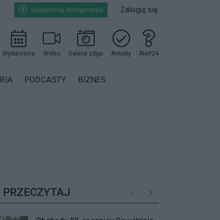
Zaloguj się
Ułatwienia dostępności
Wydarzenia
Wideo
Galerie zdjęć
Ankiety
Alert24
RIA
PODCASTY
BIZNES
PRZECZYTAJ
Poprzednie
Następne