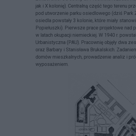
jak i X kolonię). Centralną część tego terenu
pod utworzenie parku osiedlowego (dziś Park Ż
osiedla powstały 3 kolonie, które miały stanowić
Popiełuszki). Pierwsze prace projektowe nad po
w latach okupacji niemieckiej. W 1940 r. powst
Urbanistyczna (PAU). Pracownię objęły dwa z
oraz Barbary i Stanisława Brukalskich. Zadani
domów mieszkalnych, prowadzenie analiz i pr
wyposażeniem.