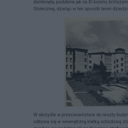
domknięta, podobnie jak na XI kolonii, krótszym
Stołecznej, dzieląc w ten sposób teren dziedz
W skrzydle w przeciwieństwie do reszty budynk
odbywa się w wewnętrzną klatką schodową zl