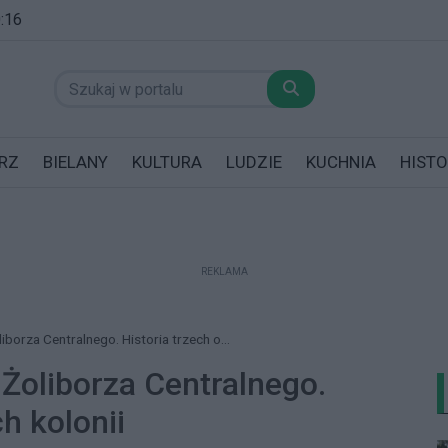
0:16
RZ
BIELANY
KULTURA
LUDZIE
KUCHNIA
HISTO
REKLAMA
datników posiadających garaż!
orza Centralnego. Historia trzech o...
oliborza Centralnego.
ch kolonii