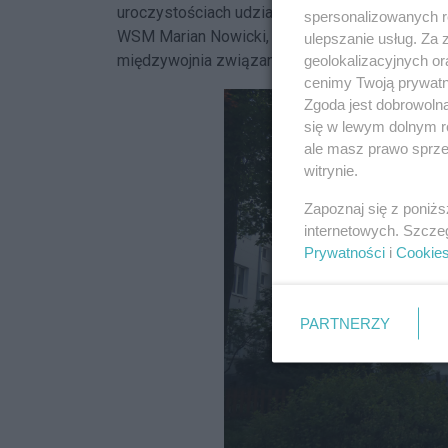
uroczystościach udział wziął ówczesny prezyd
spersonalizowanych re
WSM Marian Nowicki, jak i wiceprezydent Kraj
ulepszanie usług. Za
międzywojnia związani z WSM.
geolokalizacyjnych or
cenimy Twoją prywatno
Zgoda jest dobrowoln
się w lewym dolnym r
ale masz prawo sprzec
witrynie.
Zapoznaj się z poniż
internetowych. Szcze
Prywatności
i
Cookie
PARTNERZY