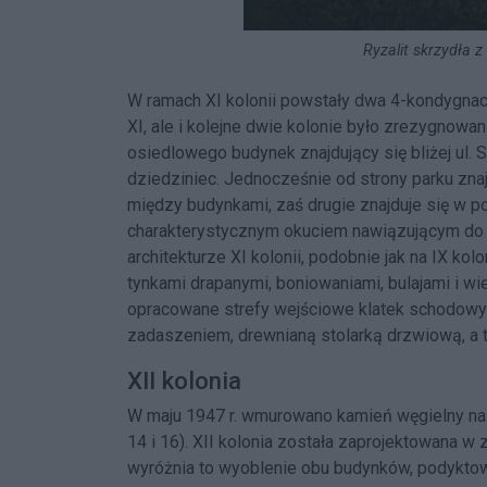
Ryzalit skrzydła z
W ramach XI kolonii powstały dwa 4-kondygnac
XI, ale i kolejne dwie kolonie było zrezygnowan
osiedlowego budynek znajdujący się bliżej ul
dziedziniec. Jednocześnie od strony parku znaj
między budynkami, zaś drugie znajduje się w po
charakterystycznym okuciem nawiązującym do 
architekturze XI kolonii, podobnie jak na IX kolo
tynkami drapanymi, boniowaniami, bulajami i 
opracowane strefy wejściowe klatek schodowyc
zadaszeniem, drewnianą stolarką drzwiową, a 
XII kolonia
W maju 1947 r. wmurowano kamień węgielny na z
14 i 16). XII kolonia została zaprojektowana w 
wyróżnia to wyoblenie obu budynków, podyktowa