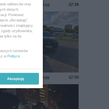
anie odbiorców oraz
Liczba zdjęć w galerii:
28
istrzowie parkowania #110
nych danych
kacji. Ponieważ
ięcie „Akceptuję”.
ywatności znajdujący
ą zgody użytkownika,
 tylko na tej
 naszych serwisów
esz w
Polityce
Liczba zdjęć w galerii:
30
istrzowie parkowania #109
Akceptuję