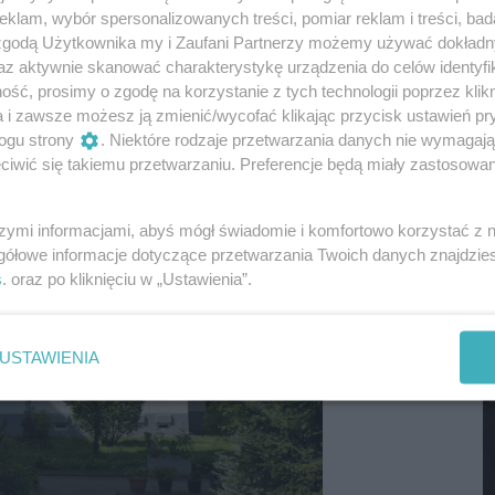
ent Warszawy Stanisław Tołwiński, wieloletni prezes
klam, wybór spersonalizowanych treści, pomiar reklam i treści, bad
M
owej Rady Narodowej Stanisław Szwalbe. Wszyscy od lat
 zgodą Użytkownika my i Zaufani Partnerzy możemy używać dokład
az aktywnie skanować charakterystykę urządzenia do celów identyfi
ść, prosimy o zgodę na korzystanie z tych technologii poprzez klikn
a i zawsze możesz ją zmienić/wycofać klikając przycisk ustawień pr
ogu strony
. Niektóre rodzaje przetwarzania danych nie wymagaj
iwić się takiemu przetwarzaniu. Preferencje będą miały zastosowania
szymi informacjami, abyś mógł świadomie i komfortowo korzystać z
gółowe informacje dotyczące przetwarzania Twoich danych znajdzi
s
. oraz po kliknięciu w „Ustawienia”.
M
USTAWIENIA