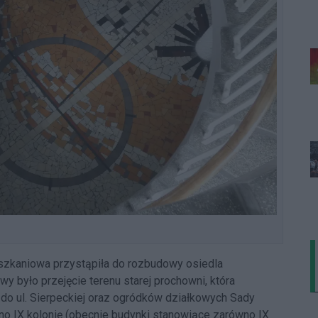
szkaniowa przystąpiła do rozbudowy osiedla
y było przejęcie terenu starej prochowni, która
aż do ul. Sierpeckiej oraz ogródków działkowych Sady
ano IX kolonię (obecnie budynki stanowiące zarówno IX