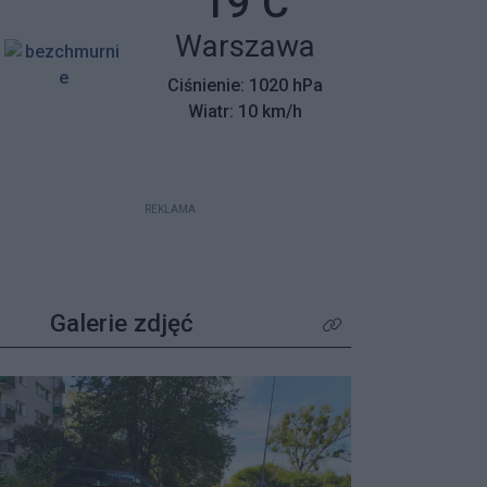
Temperatura:
19
C
mieszkańców z wyjątkowym
Miasto:
Warszawa
apelem – poszukiwane są osoby,
które pamiętają tamte dni,
Ciśnienie: 1020 hPa
wspierały protestujących lub były
Wiatr: 10 km/h
świadkami wydarzeń.
REKLAMA
Galerie zdjęć
Kliknij aby zobaczyć wię