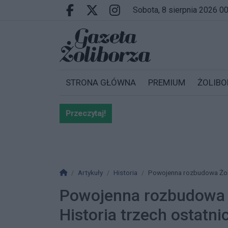
Przejdź do głównych treści
Przejdź do wyszukiwarki
Przejdź do głównego menu
sobota, 8 sierpnia 2026 0
Facebook.com
X.com
Instagram.com
STRONA GŁÓWNA
PREMIUM
ŻOLIBO
Przeczytaj!
Bardzo ważna informacja dla po
Strona główna
Artykuły
Historia
Powojenna rozbudowa Żolib
Powojenna rozbudowa Ż
Historia trzech ostatni