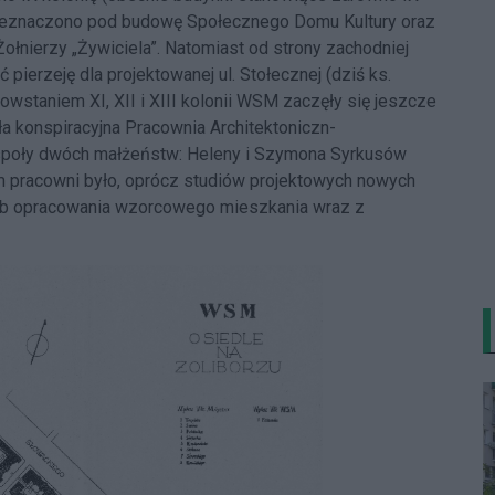
 przeznaczono pod budowę Społecznego Domu Kultury oraz
ołnierzy „Żywiciela”. Natomiast od strony zachodniej
 pierzeję dla projektowanej ul. Stołecznej (dziś ks.
wstaniem XI, XII i XIII kolonii WSM zaczęły się jeszcze
ała konspiracyjna Pracownia Architektoniczn-
espoły dwóch małżeństw: Heleny i Szymona Syrkusów
em pracowni było, oprócz studiów projektowych nowych
ób opracowania wzorcowego mieszkania wraz z