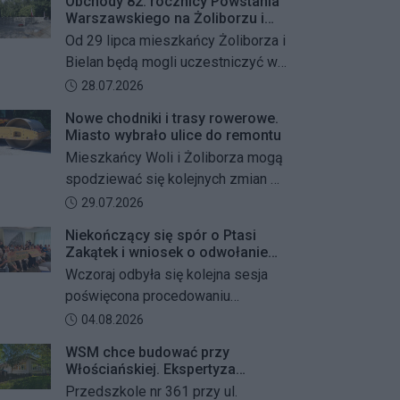
Obchody 82. rocznicy Powstania
Warszawskiego na Żoliborzu i
Bielanach
Od 29 lipca mieszkańcy Żoliborza i
Bielan będą mogli uczestniczyć w
szeregu kolejnych wydarzeń
Data dodania artykułu:
28.07.2026
upamiętniających 82. rocznicę
Nowe chodniki i trasy rowerowe.
Powstania Warszawskiego oraz
Miasto wybrało ulice do remontu
żołnierzy Armii Krajowej Obwodu
Mieszkańcy Woli i Żoliborza mogą
„Żywiciel”. W programie znalazły
spodziewać się kolejnych zmian w
się akcje porządkowania miejsc
miejskiej przestrzeni. Warszawa
Data dodania artykułu:
29.07.2026
pamięci, uroczystości patriotyczne,
przygotowuje remonty chodników i
spotkania z powstańcami oraz
Niekończący się spór o Ptasi
dróg dla rowerów na kilku ważnych
Zakątek i wniosek o odwołanie
wspólne oddanie hołdu bohaterom
ulicach obu dzielnic. Wykonawcy
przewodniczącego Rady
Wczoraj odbyła się kolejna sesja
mają zostać wybrani w przetargu, a
Dzielnicy
poświęcona procedowaniu
wszystkie prace mają zakończyć
obywatelskiego projektu uchwały
Data dodania artykułu:
04.08.2026
się jeszcze w tym roku.
Rady Dzielnicy Żoliborz w sprawie
WSM chce budować przy
zaniechania budowy zespołu
Włościańskiej. Ekspertyza
przedszkolno-żłobkowego przy ul.
wykazała problemy z gruntem
Przedszkole nr 361 przy ul.