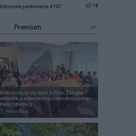
Liczba zdjęć w galerii:
18
istrzowie parkowania #107
Premium
Kliknij aby zobaczyć wię
Niekończący się spór o Ptasi Zakątek i
wniosek o odwołanie przewodniczącego
Rady Dzielnicy
Autor artykułu:
Wiktor Zając