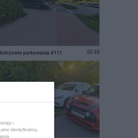
Liczba zdjęć w galerii:
23
istrzowie parkowania #111
ostęp i
lne identyfikatory,
iania