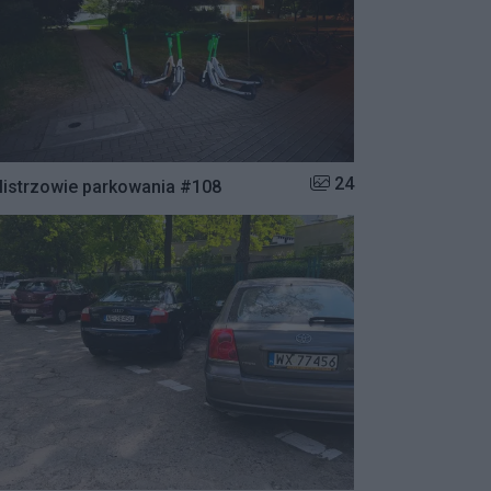
Liczba zdjęć w galerii:
24
istrzowie parkowania #108