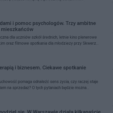
 się już 20 czerwca w Parku Sady Żoliborskie i połączy
edzkiej integracji oraz pomocy zwierzętom.
dami i pomoc psychologów. Trzy ambitne
la mieszkańców
czna dla uczniów szkół średnich, letnie kino plenerowe
kim oraz filmowe spotkania dla młodzieży przy Skwerze
rzy projekty zgłoszone z myślą o mieszkańcach. Ich
jatorem jest Mateusz Durlik, przedstawiciel redakcji
terapią i biznesem. Ciekawe spotkanie
chowość pomaga odnaleźć sens życia, czy raczej staje
ktem na sprzedaż? O tych pytaniach będzie można
s spotkania autorskiego z Moniką Sobień-Górską, które
erwca w Czytelni Pod Sowami. W wydarzeniu weźmie
rt Górski, który opowie o pracy nad swoją nową książką.
podziel się. W Warszawie działa kilkanaście