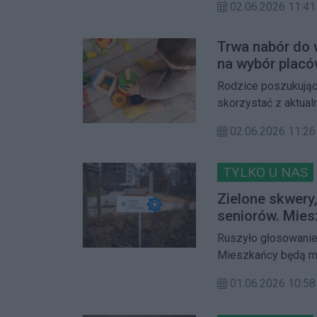
02.06.2026 11:41
na wybranych trasac
Trwa nabór do 
na wybór placó
Rodzice poszukując
skorzystać z aktual
wnioskach. Okno na 
02.06.2026 11:26
wyniki rekrutacji z
TYLKO U NAS
Zielone skwery,
seniorów. Mies
Ruszyło głosowanie
Mieszkańcy będą mog
dotyczących m.in. zie
01.06.2026 10:58
społecznej. Łączna
znacznie przekracza