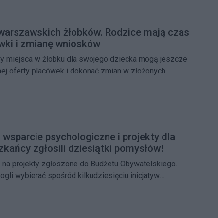
h pojawią się dodatkowe kursy.
warszawskich żłobków. Rodzice mają czas
wki i zmianę wniosków
y miejsca w żłobku dla swojego dziecka mogą jeszcze
nej oferty placówek i dokonać zmian w złożonych
zapisy oraz edycję preferencji potrwa do 8 czerwca, a
ostaną ogłoszone 10 czerwca.
 wsparcie psychologiczne i projekty dla
zkańcy zgłosili dziesiątki pomysłów!
 na projekty zgłoszone do Budżetu Obywatelskiego.
li wybierać spośród kilkudziesięciu inicjatyw
leni, zdrowia, edukacji, infrastruktury oraz integracji
 wartość projektów dopuszczonych do głosowania
 pulę środków przeznaczonych dla dzielnicy.