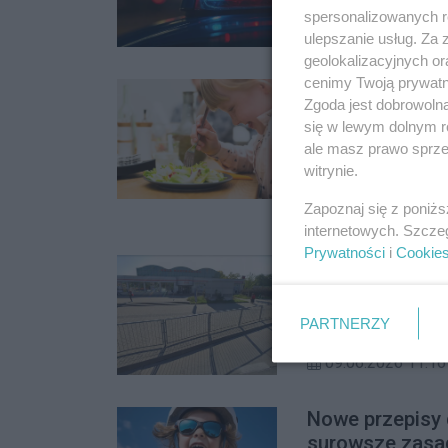
spersonalizowanych re
09.06.2026 11:41
ulepszanie usług. Za
geolokalizacyjnych or
cenimy Twoją prywatno
Czy żoliborski
Zgoda jest dobrowoln
Radna pyta o po
się w lewym dolnym r
Od września 2026 r
ale masz prawo sprzec
nowe standardy żyw
witrynie.
zmianami radna skier
Zapoznaj się z poniż
09.06.2026 11:30
przygotowanie plac
internetowych. Szcze
wegetariańskich i ro
Prywatności
i
Cookie
Gotowanie bez 
Jak gotować smaczn
na te pytania będz
PARTNERZY
targowiska nie marn
09.06.2026 11:16
Marymonckiej.
Nowe przepisy d
surowsze zasa