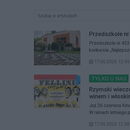
Przedszkole nr
Przedszkole nr 433
konkursie „Najleps
oświatowych”. Kapitu
17.06.2026 12:49
zagospodarowane ot
jako bezpieczna i i
TYLKO U NAS
Rzymski wieczór
winem i włosk
Już 26 czerwca Kin
W ramach letniego p
kultowe „Słodkie ży
17.06.2026 12:38
lampka wina.