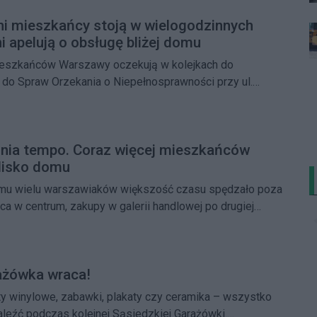
i mieszkańcy stoją w wielogodzinnych
i apelują o obsługę bliżej domu
ieszkańców Warszawy oczekują w kolejkach do
 do Spraw Orzekania o Niepełnosprawności przy ul.
 Warszawy wystąpili z interpelacją, w której proponują
ługi osób z niepełnosprawnościami i uruchomienie
entów na poziomie dzielnic.
nia tempo. Coraz więcej mieszkańców
blisko domu
temu wielu warszawiaków większość czasu spędzało poza
ca w centrum, zakupy w galerii handlowej po drugiej
kendowe wyjazdy za miasto. Dziś coraz częściej
alne.
ażówka wraca!
łyty winylowe, zabawki, plakaty czy ceramika – wszystko
leźć podczas kolejnej Sąsiedzkiej Garażówki.