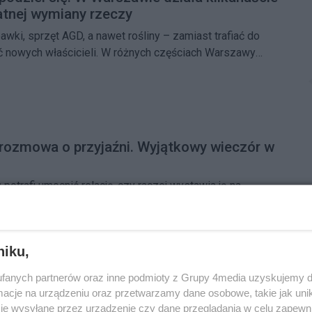
tnej wymiany rzeczy
bawki, sprzęt AGD, a nawet rośliny – zamiast trafiać do
 nowych właścicieli. W różnych częściach Warszawy
dzielnie i współdzielniki, czyli miejsca, w których
zpłatnie oddawać niepotrzebne przedmioty i zabierać
ę przydać.
i rozmowa o przyjaźni. Wyjątkowy wieczór w
potrafi umocnić relację, czy raczej wystawia ją na
dpowiedzi na to pytanie będą szukać uczestnicy
enia w Kinie Wisła.
niku,
szkaniu - 32-latek usłyszał zarzuty
fanych partnerów oraz inne podmioty z Grupy 4media uzyskujemy d
li 32-letniego mieszkańca dzielnicy podejrzanego o
cje na urządzeniu oraz przetwarzamy dane osobowe, takie jak unika
 odurzających.
je wysyłane przez urządzenie czy dane przeglądania w celu zapewn