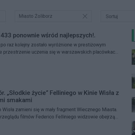
Miasto Żoliborz
 433 ponownie wśród najlepszych!.
 po raz kolejny zostało wyróżnione w prestiżowym
ze przestrzenie uczenia się w warszawskich placówkach
ła XI edycji konkursu doceniła kreatywnie i funkcjonalnie
oczenie placówki, które każdego dnia służy dzieciom
nspirująca przestrzeń do zabawy oraz rozwoju.
. „Słodkie życie” Felliniego w Kinie Wisła z
imi smakami
o Wisła zamieni się w mały fragment Wiecznego Miasta.
rzeglądu filmów Federico Felliniego widzowie obejrzą
cie”, a seans poprzedzi włoski poczęstunek, muzyka i