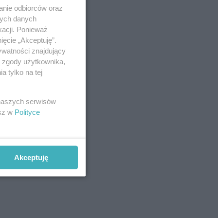
anie odbiorców oraz
nych danych
kacji. Ponieważ
ięcie „Akceptuję”.
ywatności znajdujący
ą zgody użytkownika,
 tylko na tej
 naszych serwisów
esz w
Polityce
Akceptuję