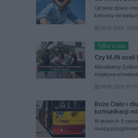
Od teraz dzieci i m
kierowcy nie będą 
wykroczenia.
09.06.2026 10:04
Tylko u nas
Czy MJN ocali 
Mieszkańcy Żolibor
inicjatywa uchwałoda
09.06.2026 09:55
Boże Ciało i d
komunikacji mi
W dniach 4–5 czerw
muszą przygotować 
metra. Część linii 