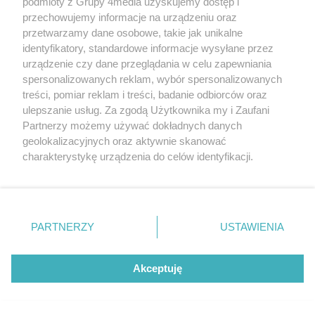
podmioty z Grupy 4media uzyskujemy dostęp i
Autor artykułu:
Wiktor Zając
przechowujemy informacje na urządzeniu oraz
przetwarzamy dane osobowe, takie jak unikalne
identyfikatory, standardowe informacje wysyłane przez
urządzenie czy dane przeglądania w celu zapewniania
REKLAMA
spersonalizowanych reklam, wybór spersonalizowanych
treści, pomiar reklam i treści, badanie odbiorców oraz
ulepszanie usług. Za zgodą Użytkownika my i Zaufani
Partnerzy możemy używać dokładnych danych
geolokalizacyjnych oraz aktywnie skanować
REKLAMA
charakterystykę urządzenia do celów identyfikacji.
Ponieważ cenimy Twoją prywatność, prosimy o zgodę na
korzystanie z tych technologii poprzez kliknięcie
„Akceptuję”. Zgoda jest dobrowolna i zawsze możesz ją
zmienić/wycofać klikając przycisk ustawień prywatności
PARTNERZY
USTAWIENIA
znajdujący się w lewym dolnym rogu strony
. Niektóre
rodzaje przetwarzania danych nie wymagają zgody
użytkownika, ale masz prawo sprzeciwić się takiemu
Akceptuję
przetwarzaniu. Preferencje będą miały zastosowania tylko
na tej witrynie.