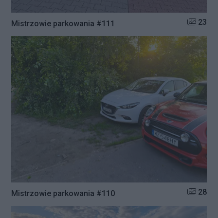
Liczba zd
23
Mistrzowie parkowania #111
Liczba zd
28
Mistrzowie parkowania #110