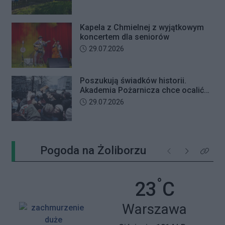
przedszkolem
Kapela z Chmielnej z wyjątkowym
koncertem dla seniorów
Data dodania artykułu:
29.07.2026
Poszukują świadków historii.
Akademia Pożarnicza chce ocalić
wspomnienia z pamiętnego strajku
Data dodania artykułu:
29.07.2026
Pogoda na Żoliborzu
Poprzednie
Następne
Kliknij 
°
Temperatu
23
C
Miasto:
Warszawa