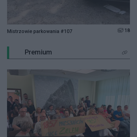
Liczba zd
18
Mistrzowie parkowania #107
Premium
Kliknij 