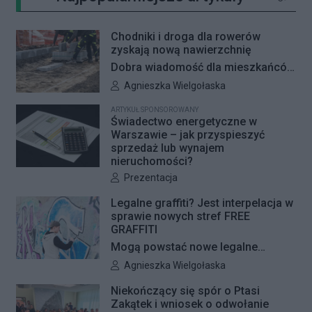
Kliknij 
Chodniki i droga dla rowerów
zyskają nową nawierzchnię
Dobra wiadomość dla mieszkańców
Woli i Żoliborza. Zarząd Dróg
Autor artykułu:
Agnieszka Wielgołaska
Miejskich przygotowuje kolejne
ARTYKUŁ SPONSOROWANY
remonty infrastruktury dla pieszych
Świadectwo energetyczne w
i rowerzystów. Oferty w
Warszawie – jak przyspieszyć
sprzedaż lub wynajem
przetargach zostały już otwarte, a
nieruchomości?
jeśli wszystko przebiegnie zgodnie
Autor artykułu:
Prezentacja
z planem, nowe nawierzchnie
pojawią się jeszcze w tym roku.
Legalne graffiti? Jest interpelacja w
sprawie nowych stref FREE
GRAFFITI
Mogą powstać nowe legalne
miejsca do wykonywania graffiti.
Autor artykułu:
Agnieszka Wielgołaska
Radna Barbara Jędrzejczyk złożyła
Niekończący się spór o Ptasi
interpelację, w której proponuje
Zakątek i wniosek o odwołanie