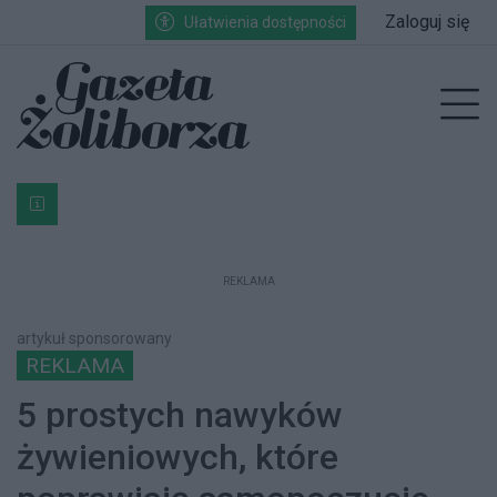
Przejdź do głównych treści
Przejdź do wyszukiwarki
Przejdź do głównego menu
Zaloguj się
Ułatwienia dostępności
enu
Prz
Bardzo ważna informacja dla podatników posiadających g
REKLAMA
artykuł sponsorowany
REKLAMA
5 prostych nawyków
żywieniowych, które