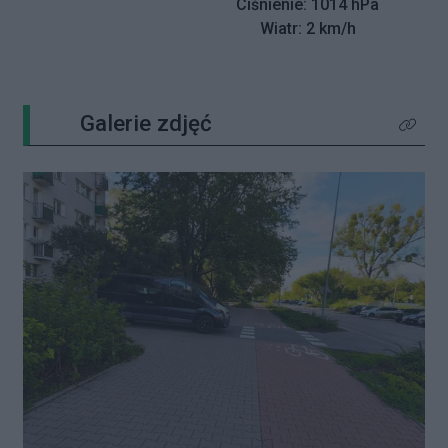
Ciśnienie: 1014 hPa
Wiatr: 2 km/h
Galerie zdjęć
Kliknij 