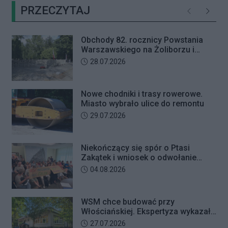
PRZECZYTAJ
obywatelskiej inicjatywy
Poprzednie
Następ
uchwałodawczej dotyczącej
zaniechania budowy przy ul.
Obchody 82. rocznicy Powstania
Ficowskiego.
Warszawskiego na Żoliborzu i
Bielanach
Data dodania artykułu:
28.07.2026
Nowe chodniki i trasy rowerowe.
Miasto wybrało ulice do remontu
Data dodania artykułu:
29.07.2026
Niekończący się spór o Ptasi
Zakątek i wniosek o odwołanie
przewodniczącego Rady Dzielnicy
Data dodania artykułu:
04.08.2026
WSM chce budować przy
Włościańskiej. Ekspertyza wykazała
problemy z gruntem pod
Data dodania artykułu:
27.07.2026