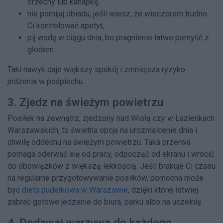
orzechy lub kanapkę,
nie pomijaj obiadu, jeśli wiesz, że wieczorem trudno
Ci kontrolować apetyt,
pij wodę w ciągu dnia, bo pragnienie łatwo pomylić z
głodem.
Taki nawyk daje większy spokój i zmniejsza ryzyko
jedzenia w pośpiechu.
3. Zjedz na świeżym powietrzu
Posiłek na zewnątrz, zjedzony nad Wisłą czy w Łazienkach
Warszawskich, to świetna opcja na urozmaicenie dnia i
chwilę oddechu na świeżym powietrzu. Taka przerwa
pomaga oderwać się od pracy, odpocząć od ekranu i wrócić
do obowiązków z większą lekkością. Jeśli brakuje Ci czasu
na regularne przygotowywanie posiłków, pomocna może
być
dieta pudełkowa w Warszawie
, dzięki której łatwiej
zabrać gotowe jedzenie do biura, parku albo na uczelnię.
4. Dodawaj warzywa do każdego