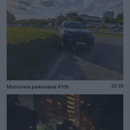
Liczba zd
30
Mistrzowie parkowania #109