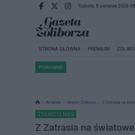
Przejdź do głównych treści
Przejdź do wyszukiwarki
Przejdź do głównego menu
sobota, 8 sierpnia 2026 0
Facebook.com
X.com
Instagram.com
STRONA GŁÓWNA
PREMIUM
ŻOLIBO
Przeczytaj!
Bardzo ważna informacja dla po
Strona główna
Artykuły
Miasto Żoliborz
Z Zatrasia na świa
TYLKO U NAS
Z Zatrasia na światowe 