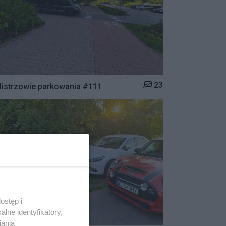
Liczba zdjęć w galerii:
23
istrzowie parkowania #111
ostęp i
lne identyfikatory,
iania