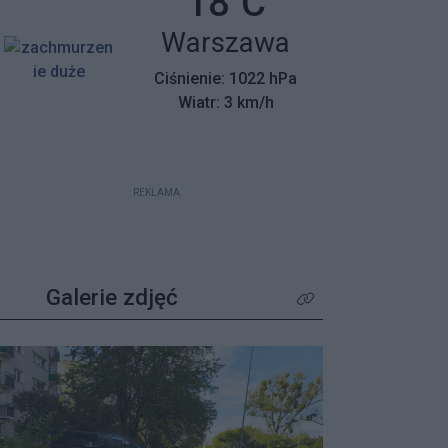
Temperatura:
18
C
mieszkańców z wyjątkowym
Miasto:
Warszawa
apelem – poszukiwane są osoby,
które pamiętają tamte dni,
Ciśnienie: 1022 hPa
wspierały protestujących lub były
Wiatr: 3 km/h
świadkami wydarzeń.
REKLAMA
Galerie zdjęć
Kliknij aby zobaczyć wię