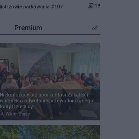
Liczba zdjęć w galerii:
18
istrzowie parkowania #107
Premium
Kliknij aby zobaczyć wię
Niekończący się spór o Ptasi Zakątek i
wniosek o odwołanie przewodniczącego
Rady Dzielnicy
Autor artykułu:
Wiktor Zając