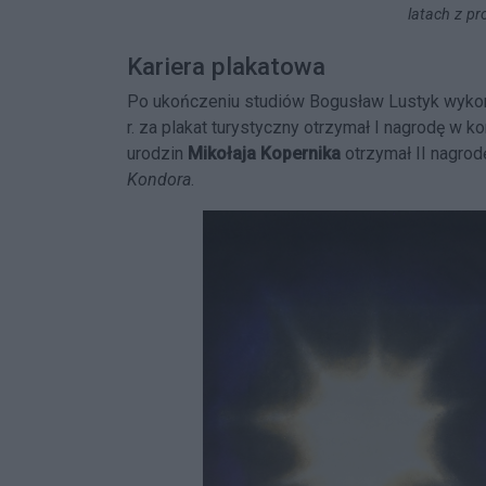
latach z pr
Kariera plakatowa
Po ukończeniu studiów Bogusław Lustyk wykony
r. za plakat turystyczny otrzymał I nagrodę w ko
urodzin
Mikołaja Kopernika
otrzymał II nagrodę
Kondora
.