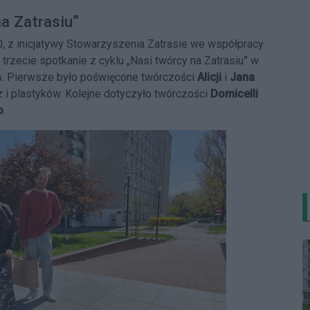
na Zatrasiu”
0, z inicjatywy Stowarzyszenia Zatrasie we współpracy
trzecie spotkanie z cyklu „Nasi twórcy na Zatrasiu” w
9A. Pierwsze było poświęcone twórczości
Alicji
i
Jana
z i plastyków. Kolejne dotyczyło twórczości
Domicelli
o
.