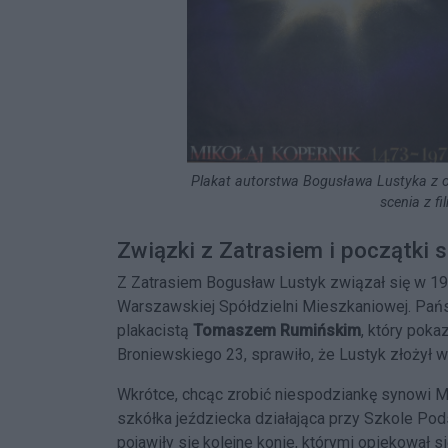
Plakat autorstwa Bogusława Lustyka z ok
scenia z fi
Związki z Zatrasiem i początki s
Z Zatrasiem Bogusław Lustyk związał się w 197
Warszawskiej Spółdzielni Mieszkaniowej. Pańs
plakacistą
Tomaszem Rumińskim
, który poka
Broniewskiego 23, sprawiło, że Lustyk złożył w
Wkrótce, chcąc zrobić niespodziankę synowi M
szkółka jeździecka działająca przy Szkole Pod
pojawiły się kolejne konie, którymi opiekował s