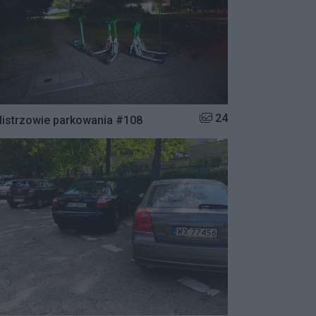
Liczba zdjęć w galerii:
24
istrzowie parkowania #108