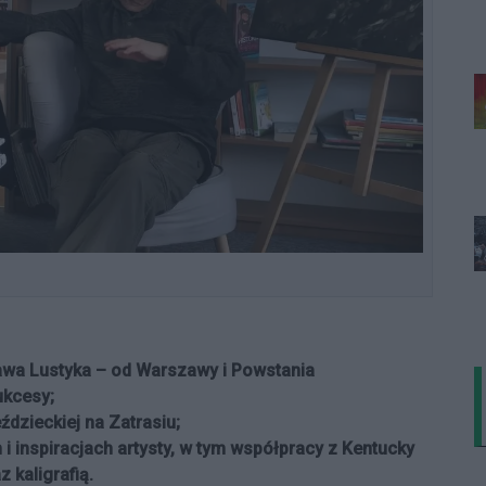
awa Lustyka – od Warszawy i Powstania
kcesy;
eździeckiej na Zatrasiu;
i inspiracjach artysty, w tym współpracy z Kentucky
 kaligrafią.