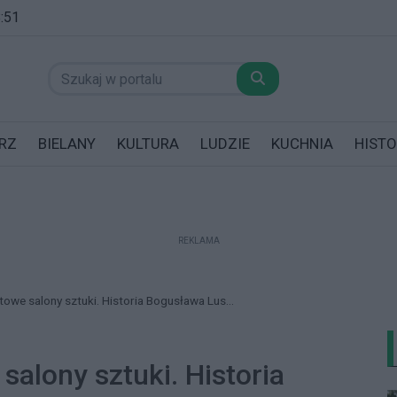
8:51
RZ
BIELANY
KULTURA
LUDZIE
KUCHNIA
HISTO
REKLAMA
datników posiadających garaż!
towe salony sztuki. Historia Bogusława Lus...
salony sztuki. Historia