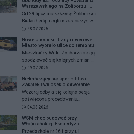
Obchody 82. rocznicy Powstania
Warszawskiego na Żoliborzu i
Bielanach
Od 29 lipca mieszkańcy Żoliborza i
Bielan będą mogli uczestniczyć w
szeregu kolejnych wydarzeń
Data dodania artykułu:
28.07.2026
upamiętniających 82. rocznicę
Nowe chodniki i trasy rowerowe.
Powstania Warszawskiego oraz
Miasto wybrało ulice do remontu
żołnierzy Armii Krajowej Obwodu
Mieszkańcy Woli i Żoliborza mogą
„Żywiciel”. W programie znalazły
spodziewać się kolejnych zmian w
się akcje porządkowania miejsc
miejskiej przestrzeni. Warszawa
Data dodania artykułu:
29.07.2026
pamięci, uroczystości patriotyczne,
przygotowuje remonty chodników i
spotkania z powstańcami oraz
Niekończący się spór o Ptasi
dróg dla rowerów na kilku ważnych
Zakątek i wniosek o odwołanie
wspólne oddanie hołdu bohaterom
ulicach obu dzielnic. Wykonawcy
przewodniczącego Rady
Wczoraj odbyła się kolejna sesja
mają zostać wybrani w przetargu, a
Dzielnicy
poświęcona procedowaniu
wszystkie prace mają zakończyć
obywatelskiego projektu uchwały
Data dodania artykułu:
04.08.2026
się jeszcze w tym roku.
Rady Dzielnicy Żoliborz w sprawie
WSM chce budować przy
zaniechania budowy zespołu
Włościańskiej. Ekspertyza
przedszkolno-żłobkowego przy ul.
wykazała problemy z gruntem
Przedszkole nr 361 przy ul.