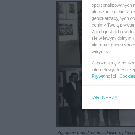
spersonalizowanych re
ulepszanie usług. Za
geolokalizacyjnych or
cenimy Twoją prywatno
Zgoda jest dobrowoln
się w lewym dolnym r
ale masz prawo sprzec
witrynie.
Zapoznaj się z poniż
internetowych. Szcze
Prywatności
i
Cookie
PARTNERZY
Bogusław Lustyk ukończył liceum plastycz