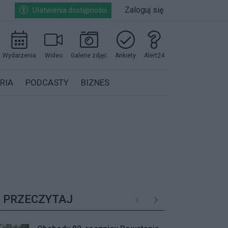
Zaloguj się
Ułatwienia dostępności
Wydarzenia
Wideo
Galerie zdjęć
Ankiety
Alert24
RIA
PODCASTY
BIZNES
PRZECZYTAJ
Poprzednie
Następne