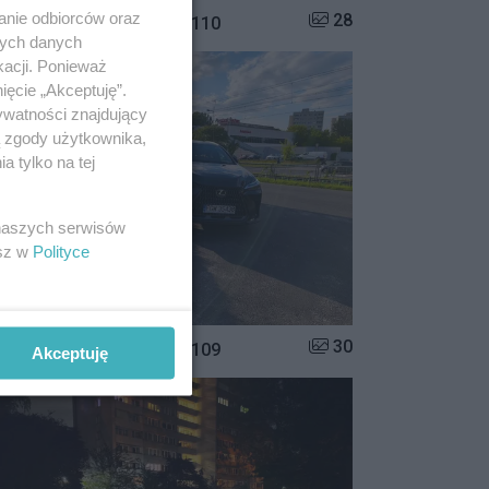
anie odbiorców oraz
Liczba zdjęć w galerii:
28
istrzowie parkowania #110
nych danych
kacji. Ponieważ
ięcie „Akceptuję”.
ywatności znajdujący
ą zgody użytkownika,
 tylko na tej
 naszych serwisów
esz w
Polityce
Liczba zdjęć w galerii:
30
istrzowie parkowania #109
Akceptuję