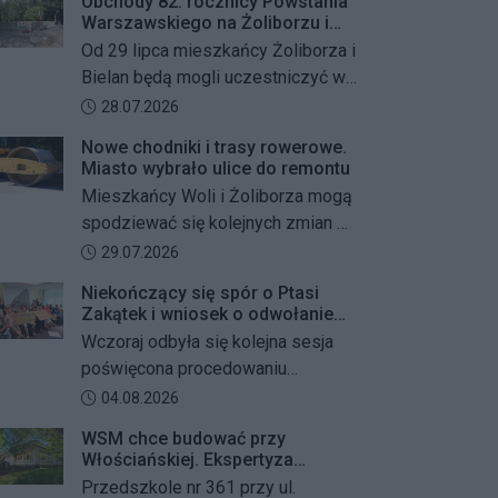
Obchody 82. rocznicy Powstania
Warszawskiego na Żoliborzu i
Bielanach
Od 29 lipca mieszkańcy Żoliborza i
Bielan będą mogli uczestniczyć w
szeregu kolejnych wydarzeń
Data dodania artykułu:
28.07.2026
upamiętniających 82. rocznicę
Nowe chodniki i trasy rowerowe.
Powstania Warszawskiego oraz
Miasto wybrało ulice do remontu
żołnierzy Armii Krajowej Obwodu
Mieszkańcy Woli i Żoliborza mogą
„Żywiciel”. W programie znalazły
spodziewać się kolejnych zmian w
się akcje porządkowania miejsc
miejskiej przestrzeni. Warszawa
Data dodania artykułu:
29.07.2026
pamięci, uroczystości patriotyczne,
przygotowuje remonty chodników i
spotkania z powstańcami oraz
Niekończący się spór o Ptasi
dróg dla rowerów na kilku ważnych
Zakątek i wniosek o odwołanie
wspólne oddanie hołdu bohaterom
ulicach obu dzielnic. Wykonawcy
przewodniczącego Rady
Wczoraj odbyła się kolejna sesja
mają zostać wybrani w przetargu, a
Dzielnicy
poświęcona procedowaniu
wszystkie prace mają zakończyć
obywatelskiego projektu uchwały
Data dodania artykułu:
04.08.2026
się jeszcze w tym roku.
Rady Dzielnicy Żoliborz w sprawie
WSM chce budować przy
zaniechania budowy zespołu
Włościańskiej. Ekspertyza
przedszkolno-żłobkowego przy ul.
wykazała problemy z gruntem
Przedszkole nr 361 przy ul.