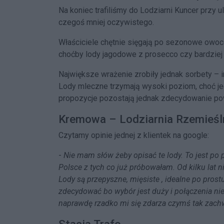
Na koniec trafiliśmy do Lodziarni Kuncer przy 
czegoś mniej oczywistego.
Właściciele chętnie sięgają po sezonowe owoc
choćby lody jagodowe z prosecco czy bardziej
Największe wrażenie zrobiły jednak sorbety –
Lody mleczne trzymają wysoki poziom, choć je
propozycje pozostają jednak zdecydowanie pow
Kremowa – Lodziarnia Rzemieśl
Czytamy opinie jednej z klientek na google:
-
Nie mam słów żeby opisać te lody. To jest po 
Polsce z tych co już próbowałam. Od kilku lat ni
Lody są przepyszne, mięsiste , idealne po pro
zdecydować bo wybór jest duży i połączenia ni
naprawdę rzadko mi się zdarza czymś tak zach
Stacja Trafo