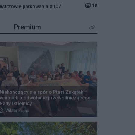
Liczba zdjęć w galerii:
18
istrzowie parkowania #107
Premium
Kliknij aby zobaczyć wię
Niekończący się spór o Ptasi Zakątek i
wniosek o odwołanie przewodniczącego
Rady Dzielnicy
Autor artykułu:
Wiktor Zając