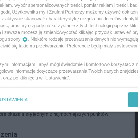
zyć dwa różne warianty, co choć trochę ułatwia podjęcie
klam, wybór spersonalizowanych treści, pomiar reklam i treści, bad
M
 zgodą Użytkownika my i Zaufani Partnerzy możemy używać dokład
az aktywnie skanować charakterystykę urządzenia do celów identyfi
 i opcje bez dodatku cukru. Sorbety i smaki owocowe
ść, prosimy o zgodę na korzystanie z tych technologii poprzez klikn
chwytu. Zupełnie inaczej wyglądała sytuacja przy słonym
a i zawsze możesz ją zmienić/wycofać klikając przycisk ustawień pr
ały się prawdziwą lodową poezją i przywołały
ogu strony
. Niektóre rodzaje przetwarzania danych nie wymagaj
iwić się takiemu przetwarzaniu. Preferencje będą miały zastosowania
ydygiera
szymi informacjami, abyś mógł świadomie i komfortowo korzystać z
ré Pâtisserie przy ul. Rydygiera 13.
gółowe informacje dotyczące przetwarzania Twoich danych znajdzi
s
. oraz po kliknięciu w „Ustawienia”.
przygotowywane są z naturalnych składników i nie są
maślany finisz i bardzo kremowa konsystencja.
M
obrze. Niektóre mleczne kompozycje wydają się
USTAWIENIA
przyjemność jedzenia lodów. Zdecydowanie najlepiej
óra okazała się jednym z najmocniejszych punktów
czenia