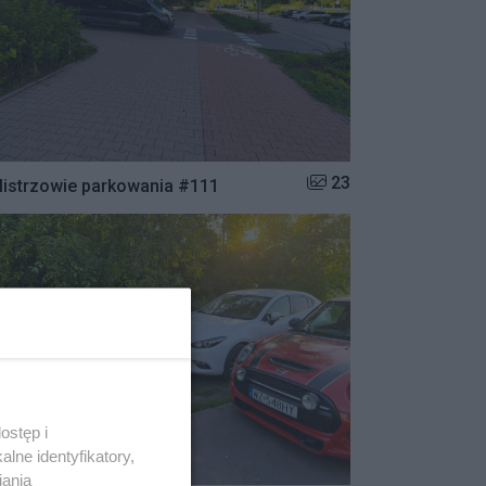
Liczba zdjęć w galerii:
23
istrzowie parkowania #111
ostęp i
lne identyfikatory,
iania