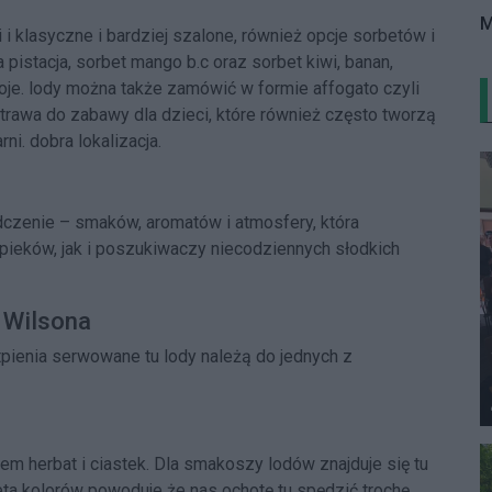
M
i klasyczne i bardziej szalone, również opcje sorbetów i
pistacja, sorbet mango b.c oraz sorbet kiwi, banan,
poje. lody można także zamówić w formie affogato czyli
 trawa do zabawy dla dzieci, które również często tworzą
ni. dobra lokalizacja.
adczenie – smaków, aromatów i atmosfery, która
ieków, jak i poszukiwaczy niecodziennych słodkich
 Wilsona
tpienia serwowane tu lody należą do jednych z
em herbat i ciastek. Dla smakoszy lodów znajduje się tu
eta kolorów powoduje że nas ochotę tu spędzić trochę