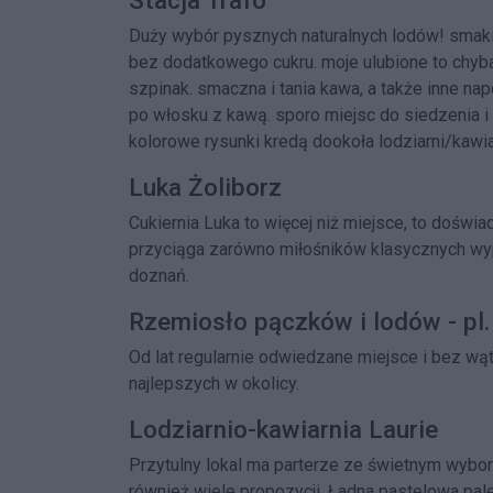
Duży wybór pysznych naturalnych lodów! smaki 
bez dodatkowego cukru. moje ulubione to chyba 
szpinak. smaczna i tania kawa, a także inne na
po włosku z kawą. sporo miejsc do siedzenia i
kolorowe rysunki kredą dookoła lodziarni/kawiar
Luka Żoliborz
Cukiernia Luka to więcej niż miejsce, to doświ
przyciąga zarówno miłośników klasycznych wyp
doznań.
Rzemiosło pączków i lodów - pl.
Od lat regularnie odwiedzane miejsce i bez wą
najlepszych w okolicy.
Lodziarnio-kawiarnia Laurie
Przytulny lokal ma parterze ze świetnym wybor
również wiele propozycji. Ładna pastelowa pal