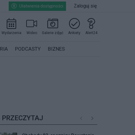
Zaloguj się
Ułatwienia dostępności
Wydarzenia
Wideo
Galerie zdjęć
Ankiety
Alert24
RIA
PODCASTY
BIZNES
PRZECZYTAJ
Poprzednie
Następne