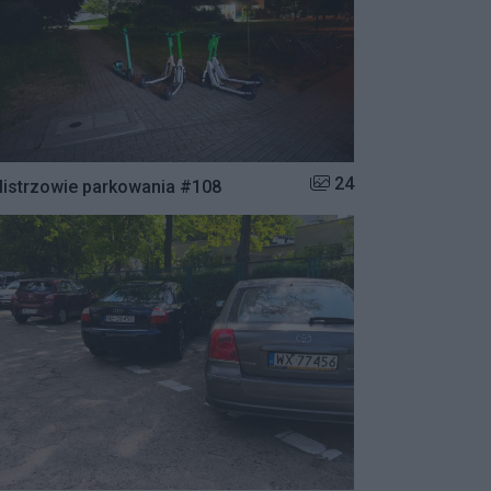
Liczba zdjęć w galerii:
24
istrzowie parkowania #108