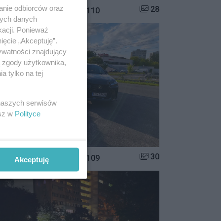
anie odbiorców oraz
Liczba zdjęć w galerii:
28
istrzowie parkowania #110
nych danych
kacji. Ponieważ
ięcie „Akceptuję”.
ywatności znajdujący
ą zgody użytkownika,
 tylko na tej
 naszych serwisów
esz w
Polityce
Liczba zdjęć w galerii:
30
istrzowie parkowania #109
Akceptuję