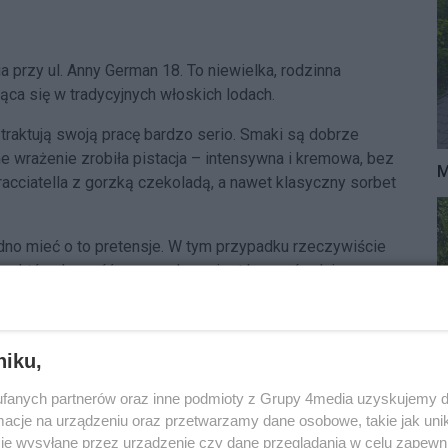
 przy ul. Anny German 18. To niewielka, rodzinna
ująca się w tradycyjnych włoskich lodach.
traktują swoją pracę bardzo serio. Smaki są dobrze
 wrażenie zrobiła pistacja – intensywna i kremowa, bez
M
acciatella z gorzką czekoladą, a nawet klasyczny sorbet
rudno mieć o to pretensje. W tym przypadku rzeczywiście
ki, z których część sprowadzana jest bezpośrednio z
niku,
była Lodziarnia Ulica Baśniowa przy al. Wojska
fanych partnerów oraz inne podmioty z Grupy 4media uzyskujemy d
cje na urządzeniu oraz przetwarzamy dane osobowe, takie jak unika
rót głowy – do wyboru jest ponad 40 smaków. Na
je wysyłane przez urządzenie czy dane przeglądania w celu zapewn