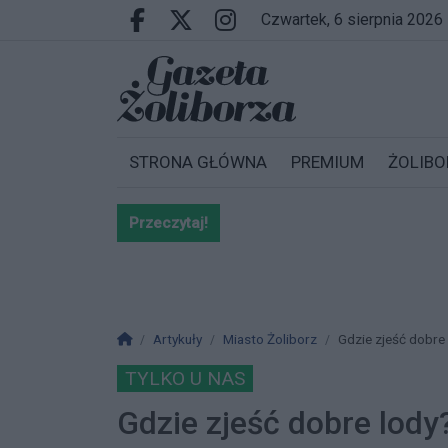
Przejdź do głównych treści
Przejdź do wyszukiwarki
Przejdź do głównego menu
czwartek, 6 sierpnia 2026
Facebook.com
X.com
Instagram.com
STRONA GŁÓWNA
PREMIUM
ŻOLIBO
Przeczytaj!
Bardzo ważna informacja dla po
Strona główna
Artykuły
Miasto Żoliborz
Gdzie zjeść dobre 
TYLKO U NAS
Gdzie zjeść dobre lody