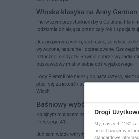
Włoska klasyka na Anny German
Pierwszym przystankiem była Gelateria Flaminia
lodziarnia działająca przez cały rok i specjaliz
Już po pierwszych kęsach czuć, że właściciele 
wyważone, naturalne i dopracowane. Szczególne
sztucznej słodyczy. Równie dobrze wypadła str
truskawkowy miał w sobie coś wyjątkowego.
Lody Flaminii nie należą do najtańszych, ale t
płaci się za jakość i starannie dobrane składni
Włoch.
Baśniowy wybór smaków
Drogi Użytkow
Kolejnym miejscem na lodowej mapie Żoliborza 
Polskiego 41.
My, naszych 1160 zau
przechowujemy informa
Już sam widok witryny może przyprawić o zaw
standardowe informac