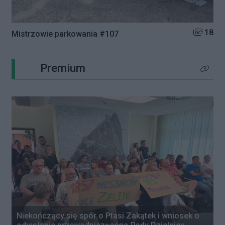
Liczba zd
18
Mistrzowie parkowania #107
Premium
Kliknij 
Niekończący się spór o Ptasi Zakątek i wniosek o