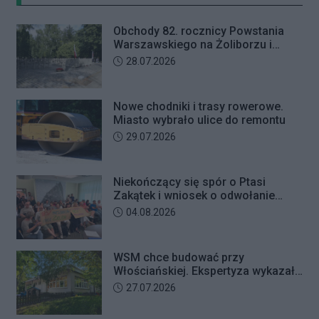
letniego mężczyznę w chwili, gdy
przyszedł odebrać przygotowane
Obchody 82. rocznicy Powstania
przez seniorkę 23 tysiące złotych.
Warszawskiego na Żoliborzu i
Mężczyzna usłyszał zarzut
Bielanach
Data dodania artykułu:
28.07.2026
usiłowania oszustwa i decyzją sądu
trafił na trzy miesiące do aresztu.
Nowe chodniki i trasy rowerowe.
Miasto wybrało ulice do remontu
Data dodania artykułu:
29.07.2026
Niekończący się spór o Ptasi
Zakątek i wniosek o odwołanie
przewodniczącego Rady Dzielnicy
Data dodania artykułu:
04.08.2026
WSM chce budować przy
Włościańskiej. Ekspertyza wykazała
problemy z gruntem pod
Data dodania artykułu:
27.07.2026
przedszkolem