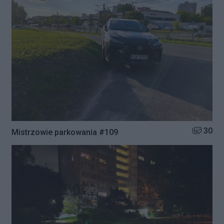
Liczba zd
30
Mistrzowie parkowania #109