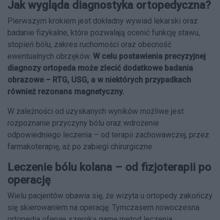
Jak wygląda diagnostyka ortopedyczna?
Pierwszym krokiem jest dokładny wywiad lekarski oraz
badanie fizykalne, które pozwalają ocenić funkcję stawu,
stopień bólu, zakres ruchomości oraz obecność
ewentualnych obrzęków.
W celu postawienia precyzyjnej
diagnozy ortopeda może zlecić dodatkowe badania
obrazowe – RTG, USG, a w niektórych przypadkach
również rezonans magnetyczny.
W zależności od uzyskanych wyników możliwe jest
rozpoznanie przyczyny bólu oraz wdrożenie
odpowiedniego leczenia – od terapii zachowawczej, przez
farmakoterapię, aż po zabiegi chirurgiczne.
Leczenie bólu kolana – od fizjoterapii po
operację
Wielu pacjentów obawia się, że wizyta u ortopedy zakończy
się skierowaniem na operację. Tymczasem nowoczesna
ortopedia oferuje szeroką gamę metod leczenia