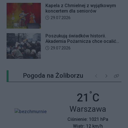
Kapela z Chmielnej z wyjątkowym
koncertem dla seniorów
Data dodania artykułu:
29.07.2026
Poszukują świadków historii.
Akademia Pożarnicza chce ocalić
wspomnienia z pamiętnego strajku
Data dodania artykułu:
29.07.2026
Pogoda na Żoliborzu
Poprzednie
Następne
Kliknij 
°
Temperatu
21
C
Miasto:
Warszawa
Ciśnienie: 1021 hPa
Wiatr: 12 km/h