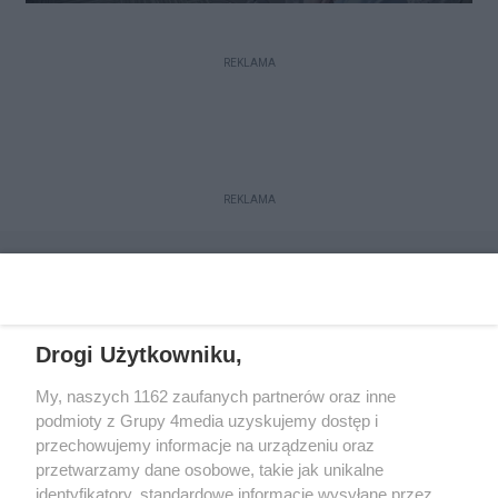
REKLAMA
REKLAMA
Drogi Użytkowniku,
My, naszych 1162 zaufanych partnerów oraz inne
podmioty z Grupy 4media uzyskujemy dostęp i
przechowujemy informacje na urządzeniu oraz
przetwarzamy dane osobowe, takie jak unikalne
Reklama
Kontakt
Regulamin
Dystrybucja
identyfikatory, standardowe informacje wysyłane przez
Regulamin prenumeraty
Polityka Prywatności