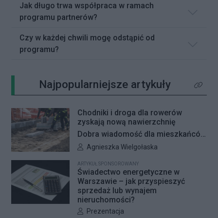
Jak długo trwa współpraca w ramach
programu partnerów?
Czy w każdej chwili mogę odstąpić od
programu?
Najpopularniejsze artykuły
Kliknij 
Chodniki i droga dla rowerów
zyskają nową nawierzchnię
Dobra wiadomość dla mieszkańców
Woli i Żoliborza. Zarząd Dróg
Autor artykułu:
Agnieszka Wielgołaska
Miejskich przygotowuje kolejne
ARTYKUŁ SPONSOROWANY
remonty infrastruktury dla pieszych
Świadectwo energetyczne w
i rowerzystów. Oferty w
Warszawie – jak przyspieszyć
sprzedaż lub wynajem
przetargach zostały już otwarte, a
nieruchomości?
jeśli wszystko przebiegnie zgodnie
Autor artykułu:
Prezentacja
z planem, nowe nawierzchnie