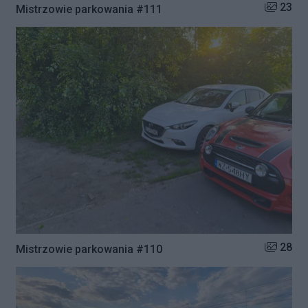
Liczba zd
23
Mistrzowie parkowania #111
Liczba zd
28
Mistrzowie parkowania #110