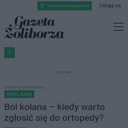
Przejdź do głównych treści
Przejdź do wyszukiwarki
Przejdź do głównego menu
Zaloguj się
Ułatwienia dostępności
enu
Prz
Bardzo ważna informacja dla podatników posiadających g
REKLAMA
artykuł sponsorowany
REKLAMA
Ból kolana – kiedy warto
zgłosić się do ortopedy?