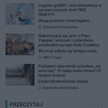
pojawią się jeszcze w tym roku.
Legalne graffiti? Jest interpelacja w
sprawie nowych stref FREE
GRAFFITI
Mogą powstać nowe legalne
miejsca do wykonywania graffiti.
Autor artykułu:
Agnieszka Wielgołaska
Radna Barbara Jędrzejczyk złożyła
Niekończący się spór o Ptasi
interpelację, w której proponuje
Zakątek i wniosek o odwołanie
wyznaczenie kolejnych stref FREE
przewodniczącego Rady Dzielnicy
GRAFFITI we współpracy z
Wczoraj odbyła się kolejna sesja
Zarządem Dróg Miejskich.
poświęcona procedowaniu
Autor artykułu:
Wiktor Zając
obywatelskiego projektu uchwały
Policjanci udaremnili oszustwo „na
Rady Dzielnicy Żoliborz w sprawie
wnuczkę”. 91-latka miała stracić 23
zaniechania budowy zespołu
tysiące złotych
przedszkolno-żłobkowego przy ul.
Dzięki błyskawicznej reakcji
Ficowskiego. Po blisko pięciu
kryminalnych 91-letnia mieszkanka
Autor artykułu:
Agnieszka Wielgołaska
godzinach obrady zostały
Warszawy nie padła ofiarą
przerwane. Ich kontynuację
oszustów działających metodą „na
zaplanowano na koniec sierpnia
PRZECZYTAJ
wnuczkę”. Policjanci zatrzymali 32-
Poprzednie
Następ