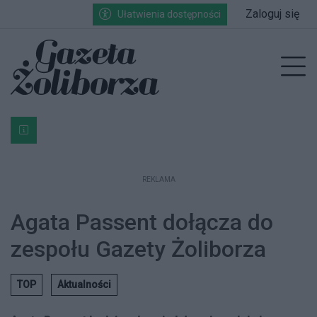
Przejdź do głównych treści
Przejdź do wyszukiwarki
Przejdź do głównego menu
Zaloguj się
Ułatwienia dostępności
enu
Prz
Bardzo ważna informacja dla podatników posiadających g
REKLAMA
Agata Passent dołącza do
zespołu Gazety Żoliborza
TOP
Aktualności