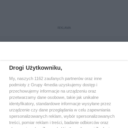
REKLAMA
Drogi Użytkowniku,
My, naszych 1162 zaufanych partnerów oraz inne
podmioty z Grupy 4media uzyskujemy dostęp i
przechowujemy informacje na urządzeniu oraz
przetwarzamy dane osobowe, takie jak unikalne
Reklama
Kontakt
Regulamin
Dystrybucja
identyfikatory, standardowe informacje wysyłane przez
Regulamin prenumeraty
Polityka Prywatności
urządzenie czy dane przeglądania w celu zapewniania
spersonalizowanych reklam, wybór spersonalizowanych
treści, pomiar reklam i treści, badanie odbiorców oraz
Zapisz się do newslettera