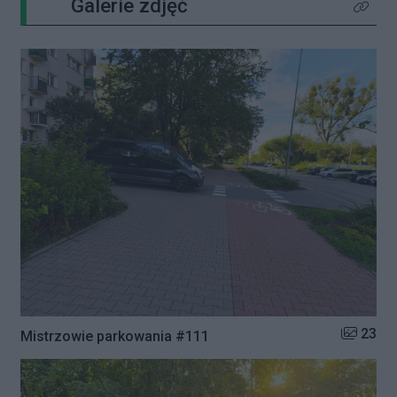
Galerie zdjęć
Kliknij 
Liczba zd
23
Mistrzowie parkowania #111