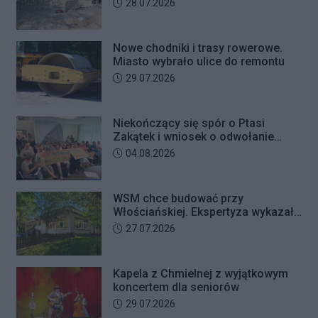
Data dodania artykułu:
28.07.2026
usiłowania oszustwa i decyzją sądu
trafił na trzy miesiące do aresztu.
Nowe chodniki i trasy rowerowe.
Miasto wybrało ulice do remontu
Data dodania artykułu:
29.07.2026
Niekończący się spór o Ptasi
Zakątek i wniosek o odwołanie
przewodniczącego Rady Dzielnicy
Data dodania artykułu:
04.08.2026
WSM chce budować przy
Włościańskiej. Ekspertyza wykazała
problemy z gruntem pod
Data dodania artykułu:
27.07.2026
przedszkolem
Kapela z Chmielnej z wyjątkowym
koncertem dla seniorów
Data dodania artykułu:
29.07.2026