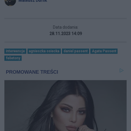
Mateusz Durlik
Data dodania:
28.11.2023 14:09
interwencje
agnieszka osiecka
daniel passent
Agata Passent
felietony