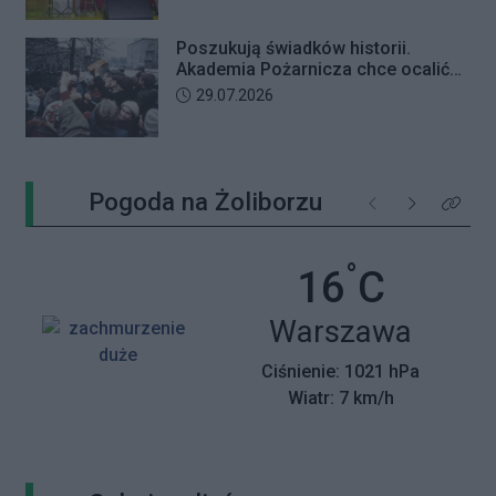
Poszukują świadków historii.
Akademia Pożarnicza chce ocalić
wspomnienia z pamiętnego strajku
Data dodania artykułu:
29.07.2026
Pogoda na Żoliborzu
Poprzednie
Następne
Kliknij 
°
Temperatu
16
C
Miasto:
Warszawa
Ciśnienie: 1021 hPa
Wiatr: 7 km/h