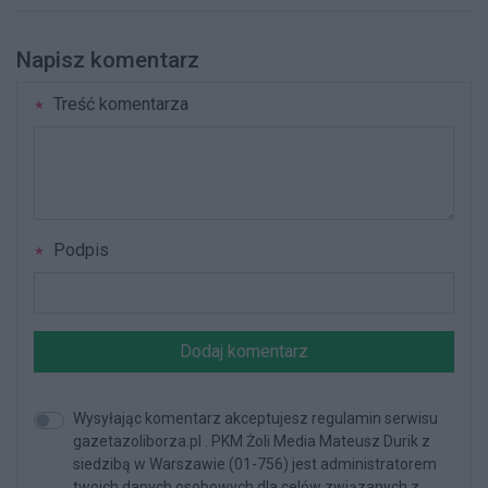
Napisz komentarz
Treść komentarza
Podpis
Dodaj komentarz
Wysyłając komentarz akceptujesz regulamin serwisu
gazetazoliborza.pl . PKM Żoli Media Mateusz Durik z
siedzibą w Warszawie (01-756) jest administratorem
twoich danych osobowych dla celów związanych z