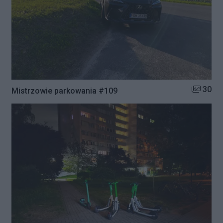
Liczba zd
30
Mistrzowie parkowania #109