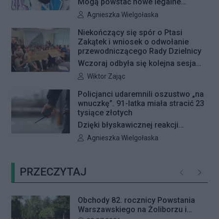
Mogą powstać nowe legalne
miejsca do wykonywania graffiti.
Autor artykułu:
Agnieszka Wielgołaska
Radna Barbara Jędrzejczyk złożyła
Niekończący się spór o Ptasi
interpelację, w której proponuje
Zakątek i wniosek o odwołanie
wyznaczenie kolejnych stref FREE
przewodniczącego Rady Dzielnicy
GRAFFITI we współpracy z
Wczoraj odbyła się kolejna sesja
Zarządem Dróg Miejskich.
poświęcona procedowaniu
Autor artykułu:
Wiktor Zając
obywatelskiego projektu uchwały
Policjanci udaremnili oszustwo „na
Rady Dzielnicy Żoliborz w sprawie
wnuczkę”. 91-latka miała stracić 23
zaniechania budowy zespołu
tysiące złotych
przedszkolno-żłobkowego przy ul.
Dzięki błyskawicznej reakcji
Ficowskiego. Po blisko pięciu
kryminalnych 91-letnia mieszkanka
Autor artykułu:
Agnieszka Wielgołaska
godzinach obrady zostały
Warszawy nie padła ofiarą
przerwane. Ich kontynuację
oszustów działających metodą „na
zaplanowano na koniec sierpnia
PRZECZYTAJ
wnuczkę”. Policjanci zatrzymali 32-
Poprzednie
Następ
letniego mężczyznę w chwili, gdy
przyszedł odebrać przygotowane
Obchody 82. rocznicy Powstania
przez seniorkę 23 tysiące złotych.
Warszawskiego na Żoliborzu i
Mężczyzna usłyszał zarzut
Bielanach