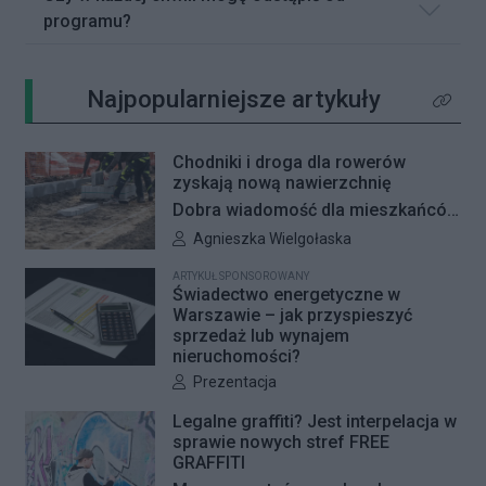
programu?
Najpopularniejsze artykuły
Kliknij 
Chodniki i droga dla rowerów
zyskają nową nawierzchnię
Dobra wiadomość dla mieszkańców
Woli i Żoliborza. Zarząd Dróg
Autor artykułu:
Agnieszka Wielgołaska
Miejskich przygotowuje kolejne
ARTYKUŁ SPONSOROWANY
remonty infrastruktury dla pieszych
Świadectwo energetyczne w
i rowerzystów. Oferty w
Warszawie – jak przyspieszyć
sprzedaż lub wynajem
przetargach zostały już otwarte, a
nieruchomości?
jeśli wszystko przebiegnie zgodnie
Autor artykułu:
Prezentacja
z planem, nowe nawierzchnie
pojawią się jeszcze w tym roku.
Legalne graffiti? Jest interpelacja w
sprawie nowych stref FREE
GRAFFITI