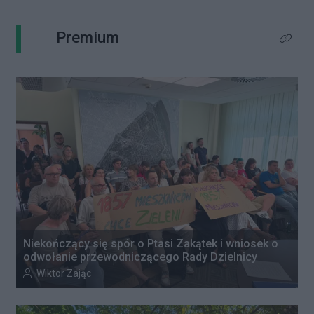
Premium
Kliknij 
Niekończący się spór o Ptasi Zakątek i wniosek o
odwołanie przewodniczącego Rady Dzielnicy
Autor artykułu:
Wiktor Zając