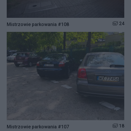
Liczba zd
24
Mistrzowie parkowania #108
Liczba zd
18
Mistrzowie parkowania #107