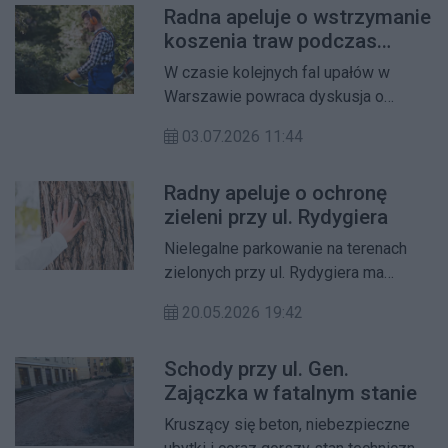
Radna apeluje o wstrzymanie
koszenia traw podczas
upałów
W czasie kolejnych fal upałów w
Warszawie powraca dyskusja o
sposobie utrzymania miejskiej zieleni.
03.07.2026 11:44
Radna m.st. Warszawy Marta
Szczepańska złożyła interpelację, w
Radny apeluje o ochronę
której apeluje o czasowe wstrzymanie
zieleni przy ul. Rydygiera
koszenia trawników podczas
wysokich temperatur oraz zmianę
Nielegalne parkowanie na terenach
zasad pielęgnacji zieleni.
zielonych przy ul. Rydygiera ma
prowadzić do niszczenia krzewów i
20.05.2026 19:42
uszkadzania systemów korzeniowych
drzew. Radny dzielnicy Łukasz
Schody przy ul. Gen.
Porębski skierował do burmistrza
Zajączka w fatalnym stanie
interpelację w sprawie
zabezpieczenia skwerów i zieleni w
Kruszący się beton, niebezpieczne
tej części osiedla.