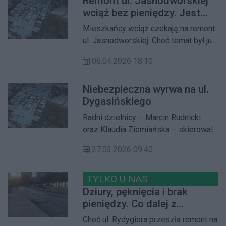
Remont ul. Jasnodworskiej
Siemiradzkiego. Jak podkreśla,
wciąż bez pieniędzy. Jest
sytuacja jest na tyle poważna, że
odpowiedź urzędu na
zagraża bezpieczeństwu
Mieszkańcy wciąż czekają na remont
interpelację radnej
mieszkańców.
ul. Jasnodworskiej. Choć temat był już
poruszany w interpelacji radnej, urząd
06.04.2026 18:10
dzielnicy jasno wskazuje: na razie nie
ma środków na realizację inwestycji.
Niebezpieczna wyrwa na ul.
Dygasińskiego
Radni dzielnicy – Marcin Rudnicki
oraz Klaudia Ziemiańska – skierowali
interpelację w sprawie pilnej naprawy
27.03.2026 09:40
uszkodzonego odcinka drogi przy ul.
Dygasińskiego 15.
TYLKO U NAS
Dziury, pęknięcia i brak
pieniędzy. Co dalej z
remontem ul. Rydygiera?
Choć ul. Rydygiera przeszła remont na