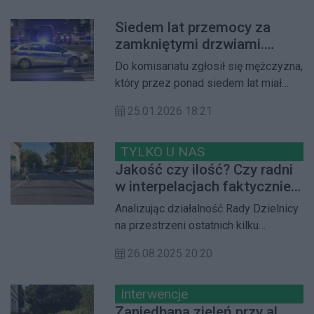
Dzielnicy Żoliborz Konrad Smoczny
Siedem lat przemocy za
złożył interpelację, w której wskazuje
zamkniętymi drzwiami.
na realne zagrożenia dla pieszych i
Dramat ujawniony...
domaga się poprawy bezpieczeństwa
Do komisariatu zgłosił się mężczyzna,
w tym miejscu.
który przez ponad siedem lat miał
doświadczać przemocy fizycznej i
25.01.2026 18:21
psychicznej ze strony żony. Sprawa
zakończyła się zatrzymaniem 38-
letniej obywatelki Białorusi i
TYLKO U NAS
postawieniem jej zarzutów.
Jakość czy ilość? Czy radni
w interpelacjach faktycznie
poruszają trudne problemy
Analizując działalność Rady Dzielnicy
mieszkańców?
na przestrzeni ostatnich kilku
kadencji, można zauważyć wyraźny
26.08.2025 20:20
podział wśród radnych. Część z nich
przez całą kadencję nie złożyła ani
jednej interpelacji, inni zaś prześcigali
Interwencje
się w liczbie składanych pism, które
Zaniedbana zieleń przy al.