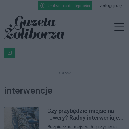
Przejdź do głównych treści
Przejdź do wyszukiwarki
Przejdź do głównego menu
Zaloguj się
Ułatwienia dostępności
enu
Prz
Bardzo ważna informacja dla podatników posiadających g
REKLAMA
interwencje
Czy przybędzie miejsc na
rowery? Radny interweniuje
w sprawie stojaków przy ul.
Bezpieczne miejsce do przypięcia