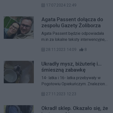
Żoliborzu Dziennikarskim niezgodnie
17.07.2024 22:49
z miejscowym planem
zagospodarowania przestrzennego.
Agata Passent dołącza do
Obecnie trwa postępowanie
zespołu Gazety Żoliborza
administracyjne prowadzone przez
Powiatowy Inspektorat Nadzoru
Agata Passent będzie odpowiadała
Budowlanego.
m.in za lokalne teksty interwencyjne,
felietony, kulturę i zieleń.
28.11.2023 14:09
8
Ukradły mysz, biżuterię i...
śmieszną zabawkę
14- latka i 16- latka przebywały w
Pogotowiu Opiekuńczym. Znaleziono
przy nich bardzo nietypowe
27.11.2023 12:23
przedmioty.
Okradł sklep. Okazało się, że