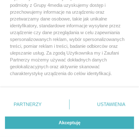
podmioty z Grupy 4media uzyskujemy dostęp i
przechowujemy informacje na urządzeniu oraz
przetwarzamy dane osobowe, takie jak unikalne
Reklama
Kontakt
Regulamin
Dystrybucja
identyfikatory, standardowe informacje wysyłane przez
Regulamin prenumeraty
Polityka Prywatności
urządzenie czy dane przeglądania w celu zapewniania
spersonalizowanych reklam, wybór spersonalizowanych
treści, pomiar reklam i treści, badanie odbiorców oraz
Zapisz się do newslettera
ulepszanie usług. Za zgodą Użytkownika my i Zaufani
Dołącz do grona ludzi najlepiej poinformowanych!
Partnerzy możemy używać dokładnych danych
geolokalizacyjnych oraz aktywnie skanować
Zapisz się »
charakterystykę urządzenia do celów identyfikacji.
Ponieważ cenimy Twoją prywatność, prosimy o zgodę na
korzystanie z tych technologii poprzez kliknięcie
Szukaj
„Akceptuję”. Zgoda jest dobrowolna i zawsze możesz ją
zmienić/wycofać klikając przycisk ustawień prywatności
PARTNERZY
USTAWIENIA
znajdujący się w lewym dolnym rogu strony
. Niektóre
Facebook.com
X.com
Instagram.com
rodzaje przetwarzania danych nie wymagają zgody
użytkownika, ale masz prawo sprzeciwić się takiemu
Akceptuję
przetwarzaniu. Preferencje będą miały zastosowania tylko
na tej witrynie.
CMS portalu
przygotowany przez