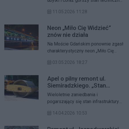
ubytki i coraz gorszy stan techniczny
– schody przed budynkiem przy ul.
11.05.2026 11:28
gen. Zajączka 8 stały się
przedmiotem interpelacji radnej
Neon „Miło Cię Widzieć”
Jolanty Zjawińskiej.
znów nie działa
Samorządowczyni pyta władze
dzielnicy, kiedy ruszy długo
Na Moście Gdańskim ponownie zgasł
oczekiwany remont.
charakterystyczny neon „Miło Cię
Widzieć”. Sprawą zajął się radny, który
03.05.2026 18:27
skierował interpelację do burmistrza,
domagając się pilnej interwencji i
Apel o pilny remont ul.
wskazania odpowiedzialnej jednostki.
Siemiradzkiego. „Stan
nawierzchni jest krytyczny”!
Wieloletnie zaniedbania i
pogarszający się stan infrastruktury
skłoniły radnego Konrada Smocznego
14.04.2026 10:53
do złożenia interpelacji w sprawie
kompleksowego remontu ul.