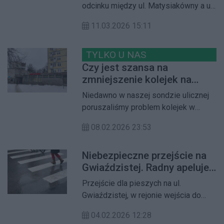
odcinku między ul. Matysiakówny a ul.
Przasnyską, a także została
11.03.2026 15:11
wydłużona do ul. Powązkowskiej,
znacznie gorzej wygląda jej fragment
w stronę ul. Felińskiego. Radni już
TYLKO U NAS
kilka miesięcy temu apelowali o pilny
Czy jest szansa na
remont tej części drogi. Czy jest
zmniejszenie kolejek na
szansa na poprawę?
poczcie przy Placu
Niedawno w naszej sondzie ulicznej
Grunwaldzkim?
poruszaliśmy problem kolejek w
Urzędzie Pocztowym przy Placu
08.02.2026 23:53
Grunwaldzkim. Jest to największa
placówka pocztowa na Żoliborzu,
Niebezpieczne przejście na
która obsługuje także część
Gwiaździstej. Radny apeluje
adresatów ze Śródmieścia oraz
o pilne działania
współpracuje z filiami na Bielanach i
Przejście dla pieszych na ul.
Bemowie. Postanowiliśmy sprawdzić,
Gwiaździstej, w rejonie wejścia do
czy istnieje jakakolwiek nadzieja na
Parku Kępa Potocka, budzi coraz
poprawę funkcjonowania tej placówki
04.02.2026 12:28
większe obawy mieszkańców. Radny