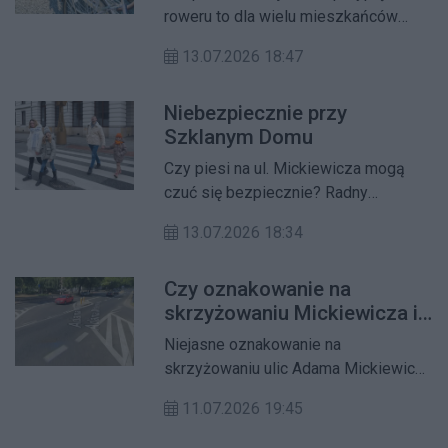
Broniewskiego 7
roweru to dla wielu mieszkańców
podstawa codziennego korzystania z
13.07.2026 18:47
dwóch kółek.
Niebezpiecznie przy
Szklanym Domu
Czy piesi na ul. Mickiewicza mogą
czuć się bezpiecznie? Radny
Dzielnicy skierował interpelację do
13.07.2026 18:34
burmistrza, zwracając uwagę na
problem rowerzystów poruszających
Czy oznakowanie na
się chodnikiem w rejonie Szklanego
skrzyżowaniu Mickiewicza i
Domu. Jego zdaniem sytuacja
gen. Zajączka wprowadza
stwarza zagrożenie dla pieszych,
Niejasne oznakowanie na
rowerzystów w błąd?
mimo że w tym miejscu funkcjonuje
skrzyżowaniu ulic Adama Mickiewicza
wydzielona droga dla rowerów.
i gen. Zajączka stało się przedmiotem
11.07.2026 19:45
interpelacji.