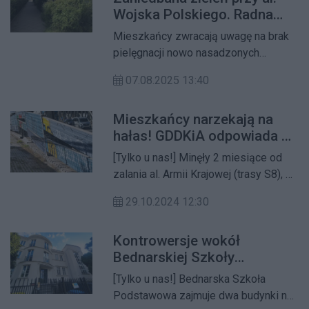
jednak nie zawsze przekładały się na
Wojska Polskiego. Radna
ich jakość. Powstaje więc pytanie: na
interweniuje, urząd
Mieszkańcy zwracają uwagę na brak
ile interpelacje faktycznie służą
odpowiada
pielęgnacji nowo nasadzonych
mieszkańcom, a na ile są wyłącznie
krzewów na odcinku al. Wojska
elementem autopromocji?
07.08.2025 13:40
Polskiego 1–13. Radna dzielnicy
interweniuje, a urząd dzielnicy
Mieszkańcy narzekają na
tłumaczy powody opóźnień i
hałas! GDDKiA odpowiada na
zapowiada zmiany.
nasze pytania
[Tylko u nas!] Minęły 2 miesiące od
zalania al. Armii Krajowej (trasy S8), w
wyniku której doszło do sporych
29.10.2024 12:30
zniszczeń ścian dźwiękoszczelnych.
Kontrowersje wokół
Bednarskiej Szkoły
Podstawowej na Żoliborzu
[Tylko u nas!] Bednarska Szkoła
Dziennikarskim. Trwa
Podstawowa zajmuje dwa budynki na
interwencja PINB