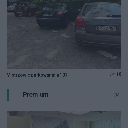
Liczba zd
18
Mistrzowie parkowania #107
Premium
Kliknij 