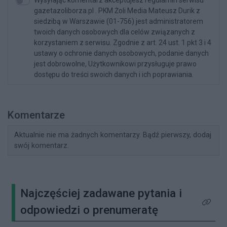
gazetazoliborza.pl . PKM Żoli Media Mateusz Durik z
siedzibą w Warszawie (01-756) jest administratorem
twoich danych osobowych dla celów związanych z
korzystaniem z serwisu. Zgodnie z art. 24 ust. 1 pkt 3 i 4
ustawy o ochronie danych osobowych, podanie danych
jest dobrowolne, Użytkownikowi przysługuje prawo
dostępu do treści swoich danych i ich poprawiania.
Komentarze
Aktualnie nie ma żadnych komentarzy. Bądź pierwszy, dodaj
swój komentarz.
Najczęściej zadawane pytania i
Kliknij 
odpowiedzi o prenumeratę