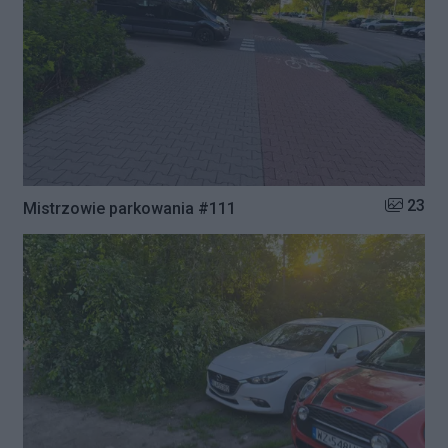
Liczba zd
23
Mistrzowie parkowania #111