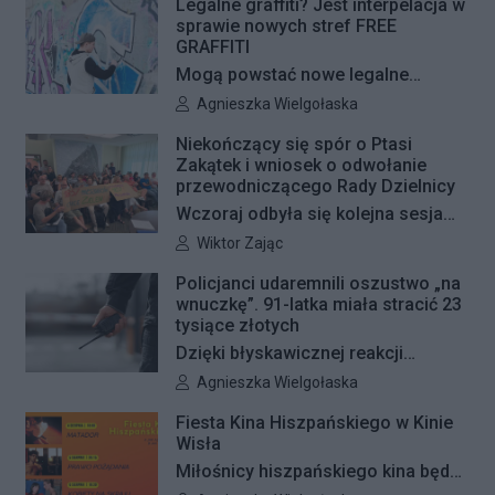
pojawią się jeszcze w tym roku.
Legalne graffiti? Jest interpelacja w
sprawie nowych stref FREE
GRAFFITI
Mogą powstać nowe legalne
miejsca do wykonywania graffiti.
Autor artykułu:
Agnieszka Wielgołaska
Radna Barbara Jędrzejczyk złożyła
Niekończący się spór o Ptasi
interpelację, w której proponuje
Zakątek i wniosek o odwołanie
wyznaczenie kolejnych stref FREE
przewodniczącego Rady Dzielnicy
GRAFFITI we współpracy z
Wczoraj odbyła się kolejna sesja
Zarządem Dróg Miejskich.
poświęcona procedowaniu
Autor artykułu:
Wiktor Zając
obywatelskiego projektu uchwały
Policjanci udaremnili oszustwo „na
Rady Dzielnicy Żoliborz w sprawie
wnuczkę”. 91-latka miała stracić 23
zaniechania budowy zespołu
tysiące złotych
przedszkolno-żłobkowego przy ul.
Dzięki błyskawicznej reakcji
Ficowskiego. Po blisko pięciu
kryminalnych 91-letnia mieszkanka
Autor artykułu:
Agnieszka Wielgołaska
godzinach obrady zostały
Warszawy nie padła ofiarą
Fiesta Kina Hiszpańskiego w Kinie
przerwane. Ich kontynuację
oszustów działających metodą „na
Wisła
zaplanowano na koniec sierpnia
wnuczkę”. Policjanci zatrzymali 32-
Miłośnicy hiszpańskiego kina będą
letniego mężczyznę w chwili, gdy