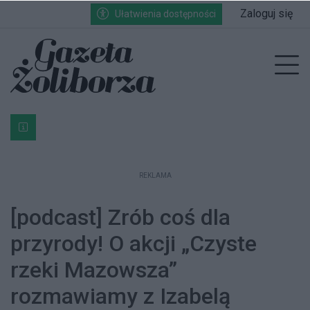
Przejdź do głównych treści
Przejdź do wyszukiwarki
Przejdź do głównego menu
Zaloguj się
Ułatwienia dostępności
enu
Prz
Bardzo ważna informacja dla podatników posiadających g
REKLAMA
[podcast] Zrób coś dla
przyrody! O akcji „Czyste
rzeki Mazowsza”
rozmawiamy z Izabelą