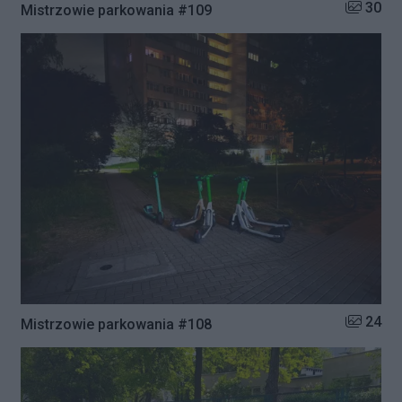
Liczba zd
30
Mistrzowie parkowania #109
Liczba zd
24
Mistrzowie parkowania #108