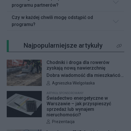
programu partnerów?
Czy w każdej chwili mogę odstąpić od
programu?
Najpopularniejsze artykuły
Kliknij 
Chodniki i droga dla rowerów
zyskają nową nawierzchnię
Dobra wiadomość dla mieszkańców
Woli i Żoliborza. Zarząd Dróg
Autor artykułu:
Agnieszka Wielgołaska
Miejskich przygotowuje kolejne
ARTYKUŁ SPONSOROWANY
remonty infrastruktury dla pieszych
Świadectwo energetyczne w
i rowerzystów. Oferty w
Warszawie – jak przyspieszyć
sprzedaż lub wynajem
przetargach zostały już otwarte, a
nieruchomości?
jeśli wszystko przebiegnie zgodnie
Autor artykułu:
Prezentacja
z planem, nowe nawierzchnie