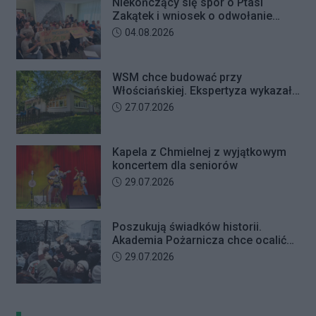
Niekończący się spór o Ptasi
Zakątek i wniosek o odwołanie
przewodniczącego Rady Dzielnicy
Data dodania artykułu:
04.08.2026
WSM chce budować przy
Włościańskiej. Ekspertyza wykazała
problemy z gruntem pod
Data dodania artykułu:
27.07.2026
przedszkolem
Kapela z Chmielnej z wyjątkowym
koncertem dla seniorów
Data dodania artykułu:
29.07.2026
Poszukują świadków historii.
Akademia Pożarnicza chce ocalić
wspomnienia z pamiętnego strajku
Data dodania artykułu:
29.07.2026