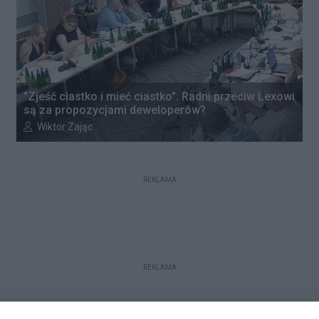
"Zjeść ciastko i mieć ciastko". Radni przeciw Lexowi
są za propozycjami deweloperów?
Autor artykułu:
Wiktor Zając
REKLAMA
REKLAMA