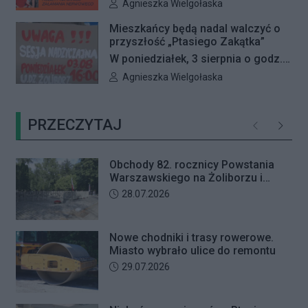
mieli wyjątkową okazję, by
Autor artykułu:
Agnieszka Wielgołaska
przyszedł odebrać przygotowane
zobaczyć na dużym ekranie trzy
przez seniorkę 23 tysiące złotych.
Mieszkańcy będą nadal walczyć o
kultowe filmy Pedra Almodóvara. Od
przyszłość „Ptasiego Zakątka”
Mężczyzna usłyszał zarzut
4 do 6 sierpnia Kino Wisła zaprasza
W poniedziałek, 3 sierpnia o godz.
usiłowania oszustwa i decyzją sądu
na Fiestę Kina Hiszpańskiego.
16:00 odbędzie się nadzwyczajna
trafił na trzy miesiące do aresztu.
Autor artykułu:
Agnieszka Wielgołaska
sesja Rady Dzielnicy Żoliborz
poświęcona procedowaniu
PRZECZYTAJ
obywatelskiej inicjatywy
Poprzednie
Następ
uchwałodawczej dotyczącej
zaniechania budowy przy ul.
Obchody 82. rocznicy Powstania
Ficowskiego.
Warszawskiego na Żoliborzu i
Bielanach
Data dodania artykułu:
28.07.2026
Nowe chodniki i trasy rowerowe.
Miasto wybrało ulice do remontu
Data dodania artykułu:
29.07.2026