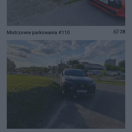
Liczba zd
28
Mistrzowie parkowania #110