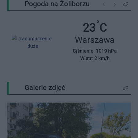
Pogoda na Żoliborzu
Poprzednie
Następne
Kliknij 
°
Temperatu
23
C
Miasto:
Warszawa
Ciśnienie: 1019 hPa
Wiatr: 2 km/h
Galerie zdjęć
Kliknij 