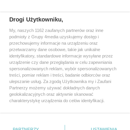
Drogi Użytkowniku,
My, naszych 1162 zaufanych partnerów oraz inne
podmioty z Grupy 4media uzyskujemy dostęp i
przechowujemy informacje na urządzeniu oraz
przetwarzamy dane osobowe, takie jak unikalne
Reklama
Kontakt
Regulamin
Dystrybucja
identyfikatory, standardowe informacje wysyłane przez
Regulamin prenumeraty
Polityka Prywatności
urządzenie czy dane przeglądania w celu zapewniania
spersonalizowanych reklam, wybór spersonalizowanych
treści, pomiar reklam i treści, badanie odbiorców oraz
Zapisz się do newslettera
ulepszanie usług. Za zgodą Użytkownika my i Zaufani
Dołącz do grona ludzi najlepiej poinformowanych!
Partnerzy możemy używać dokładnych danych
geolokalizacyjnych oraz aktywnie skanować
Zapisz się »
charakterystykę urządzenia do celów identyfikacji.
Ponieważ cenimy Twoją prywatność, prosimy o zgodę na
korzystanie z tych technologii poprzez kliknięcie
Szukaj
„Akceptuję”. Zgoda jest dobrowolna i zawsze możesz ją
zmienić/wycofać klikając przycisk ustawień prywatności
PARTNERZY
USTAWIENIA