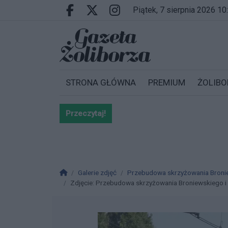
Przejdź do głównych treści
Przejdź do wyszukiwarki
Przejdź do głównego menu
piątek, 7 sierpnia 2026 10
Facebook.com
X.com
Instagram.com
STRONA GŁÓWNA
PREMIUM
ŻOLIBO
Przeczytaj!
Bardzo ważna informacja dla po
Strona główna
Galerie zdjęć
Przebudowa skrzyżowania Bronie
Zdjęcie: Przebudowa skrzyżowania Broniewskiego i K