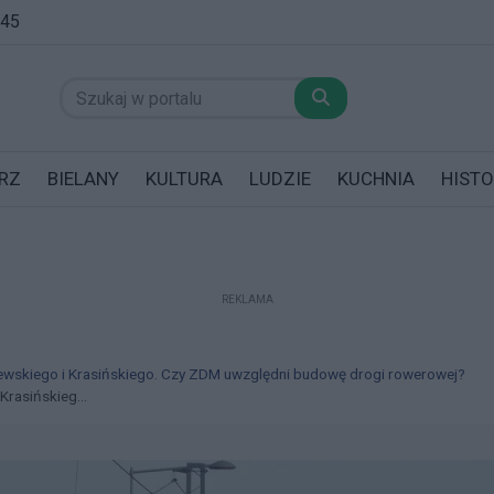
:45
RZ
BIELANY
KULTURA
LUDZIE
KUCHNIA
HISTO
REKLAMA
datników posiadających garaż!
wskiego i Krasińskiego. Czy ZDM uwzględni budowę drogi rowerowej?
rasińskieg...