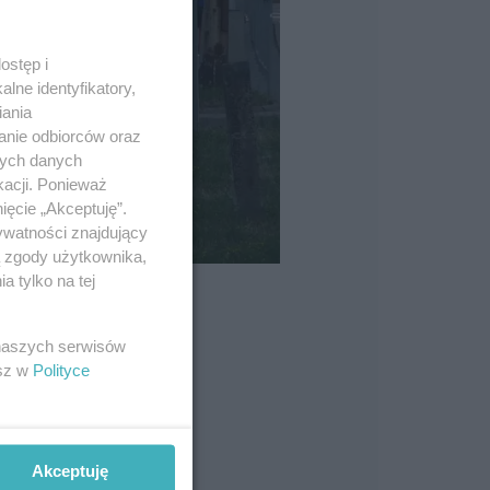
ostęp i
lne identyfikatory,
iania
anie odbiorców oraz
nych danych
kacji. Ponieważ
ięcie „Akceptuję”.
ywatności znajdujący
ą zgody użytkownika,
 tylko na tej
 naszych serwisów
esz w
Polityce
Akceptuję