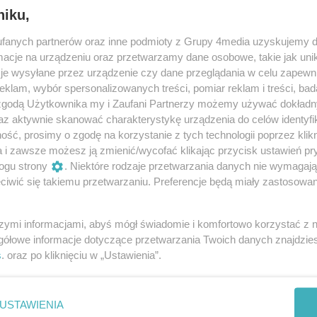
niku,
fanych partnerów oraz inne podmioty z Grupy 4media uzyskujemy d
cje na urządzeniu oraz przetwarzamy dane osobowe, takie jak unika
je wysyłane przez urządzenie czy dane przeglądania w celu zapewn
klam, wybór spersonalizowanych treści, pomiar reklam i treści, bad
 zgodą Użytkownika my i Zaufani Partnerzy możemy używać dokład
az aktywnie skanować charakterystykę urządzenia do celów identyfi
ść, prosimy o zgodę na korzystanie z tych technologii poprzez klikn
a i zawsze możesz ją zmienić/wycofać klikając przycisk ustawień pr
ogu strony
. Niektóre rodzaje przetwarzania danych nie wymagaj
iwić się takiemu przetwarzaniu. Preferencje będą miały zastosowania
16
/ 81
szymi informacjami, abyś mógł świadomie i komfortowo korzystać z
gółowe informacje dotyczące przetwarzania Twoich danych znajdzi
s
. oraz po kliknięciu w „Ustawienia”.
USTAWIENIA