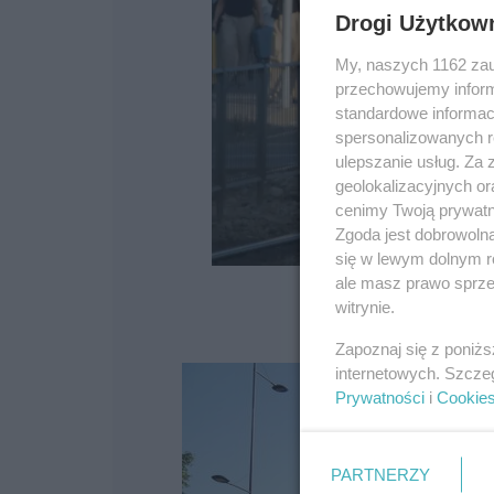
Drogi Użytkow
My, naszych 1162 zau
przechowujemy informa
standardowe informac
spersonalizowanych re
ulepszanie usług. Za
geolokalizacyjnych or
cenimy Twoją prywatno
Zgoda jest dobrowoln
się w lewym dolnym r
ale masz prawo sprzec
witrynie.
Zapoznaj się z poniż
internetowych. Szcze
Prywatności
i
Cookie
PARTNERZY