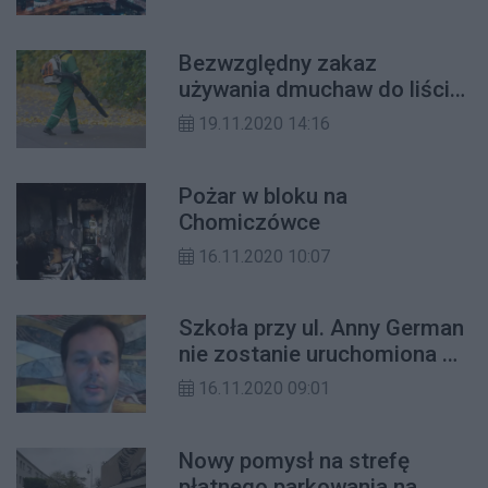
Bezwzględny zakaz
używania dmuchaw do liści
wszedł w życie.
19.11.2020 14:16
Wnioskodawcą jest
burmistrz Żoliborza
Pożar w bloku na
Chomiczówce
16.11.2020 10:07
Szkoła przy ul. Anny German
nie zostanie uruchomiona w
2021 roku!
16.11.2020 09:01
Nowy pomysł na strefę
płatnego parkowania na