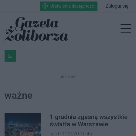
Przejdź do głównych treści
Przejdź do wyszukiwarki
Przejdź do głównego menu
Zaloguj się
Ułatwienia dostępności
enu
Prz
Bardzo ważna informacja dla podatników posiadających g
REKLAMA
ważne
1 grudnia zgasną wszystkie
światła w Warszawie
20.11.2020 10:45