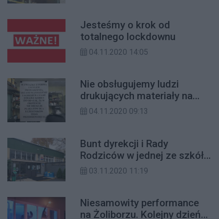
Jesteśmy o krok od
totalnego lockdownu
04.11.2020 14:05
Nie obsługujemy ludzi
drukujących materiały na
strajk kobiet
04.11.2020 09:13
Bunt dyrekcji i Rady
Rodziców w jednej ze szkół
na Żoliborzu
03.11.2020 11:19
Niesamowity performance
na Żoliborzu. Kolejny dzień