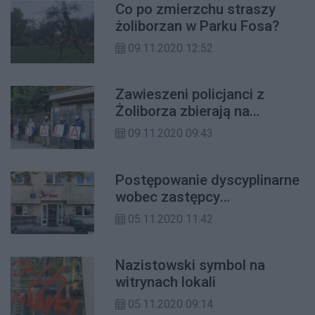
Co po zmierzchu straszy
żoliborzan w Parku Fosa?
09.11.2020 12:52
Zawieszeni policjanci z
Żoliborza zbierają na
prawników
09.11.2020 09:43
Postępowanie dyscyplinarne
wobec zastępcy
komendanta i 5 innych
05.11.2020 11:42
policjantów w związku ze
Strajkiem Kobiet!
Nazistowski symbol na
witrynach lokali
05.11.2020 09:14