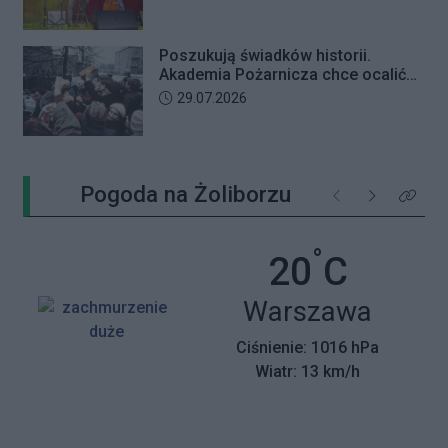
Poszukują świadków historii.
Akademia Pożarnicza chce ocalić
wspomnienia z pamiętnego strajku
Data dodania artykułu:
29.07.2026
Pogoda na Żoliborzu
Poprzednie
Następne
Kliknij 
°
Temperatu
20
C
Miasto:
Warszawa
Ciśnienie: 1016 hPa
Wiatr: 13 km/h