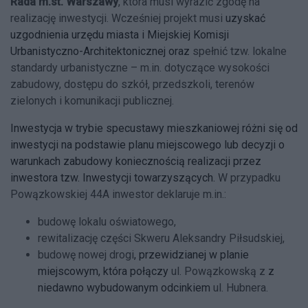
Rada m.st. Warszawy
, która musi wyrazić zgodę na
realizację inwestycji. Wcześniej projekt musi
uzyskać
uzgodnienia urzędu miasta i Miejskiej Komisji
Urbanistyczno-Architektonicznej oraz
spełnić tzw. lokalne
standardy urbanistyczne – m.in. dotyczące wysokości
zabudowy, dostępu do szkół, przedszkoli, terenów
zielonych i komunikacji publicznej.
Inwestycja w trybie specustawy mieszkaniowej różni się od
inwestycji na podstawie planu miejscowego lub decyzji o
warunkach zabudowy koniecznością realizacji przez
inwestora tzw. Inwestycji towarzyszących.
W przypadku
Powązkowskiej 44A inwestor deklaruje m.in.:
budowę lokalu oświatowego,
rewitalizację części Skweru Aleksandry Piłsudskiej,
budowę nowej drogi
, przewidzianej w planie
miejscowym, która połączy
ul. Powązkowską z
z
niedawno wybudowanym odcinkiem
ul. Hubnera.