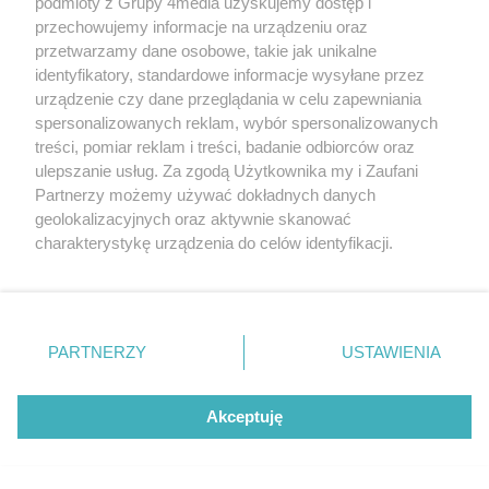
podmioty z Grupy 4media uzyskujemy dostęp i
przechowujemy informacje na urządzeniu oraz
przetwarzamy dane osobowe, takie jak unikalne
identyfikatory, standardowe informacje wysyłane przez
Liczba zd
urządzenie czy dane przeglądania w celu zapewniania
24
Mistrzowie parkowania #108
spersonalizowanych reklam, wybór spersonalizowanych
treści, pomiar reklam i treści, badanie odbiorców oraz
ulepszanie usług. Za zgodą Użytkownika my i Zaufani
Partnerzy możemy używać dokładnych danych
geolokalizacyjnych oraz aktywnie skanować
charakterystykę urządzenia do celów identyfikacji.
Ponieważ cenimy Twoją prywatność, prosimy o zgodę na
korzystanie z tych technologii poprzez kliknięcie
„Akceptuję”. Zgoda jest dobrowolna i zawsze możesz ją
zmienić/wycofać klikając przycisk ustawień prywatności
PARTNERZY
USTAWIENIA
znajdujący się w lewym dolnym rogu strony
. Niektóre
rodzaje przetwarzania danych nie wymagają zgody
użytkownika, ale masz prawo sprzeciwić się takiemu
Akceptuję
przetwarzaniu. Preferencje będą miały zastosowania tylko
na tej witrynie.
Liczba zd
18
Mistrzowie parkowania #107