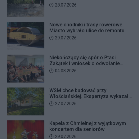
Bielanach
Data dodania artykułu:
28.07.2026
Nowe chodniki i trasy rowerowe.
Miasto wybrało ulice do remontu
Data dodania artykułu:
29.07.2026
Niekończący się spór o Ptasi
Zakątek i wniosek o odwołanie
przewodniczącego Rady Dzielnicy
Data dodania artykułu:
04.08.2026
WSM chce budować przy
Włościańskiej. Ekspertyza wykazała
problemy z gruntem pod
Data dodania artykułu:
27.07.2026
przedszkolem
Kapela z Chmielnej z wyjątkowym
koncertem dla seniorów
Data dodania artykułu:
29.07.2026