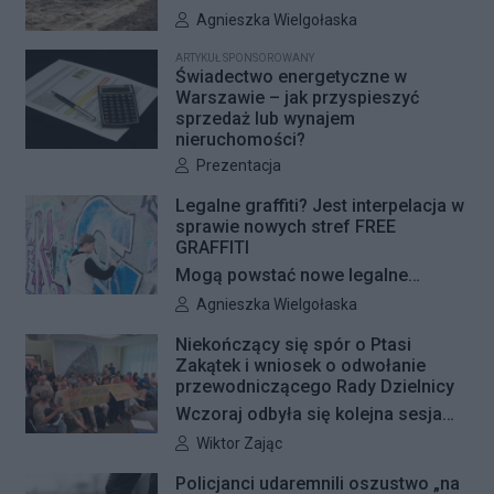
Woli i Żoliborza. Zarząd Dróg
Autor artykułu:
Agnieszka Wielgołaska
Miejskich przygotowuje kolejne
ARTYKUŁ SPONSOROWANY
remonty infrastruktury dla pieszych
Świadectwo energetyczne w
i rowerzystów. Oferty w
Warszawie – jak przyspieszyć
sprzedaż lub wynajem
przetargach zostały już otwarte, a
nieruchomości?
jeśli wszystko przebiegnie zgodnie
Autor artykułu:
Prezentacja
z planem, nowe nawierzchnie
pojawią się jeszcze w tym roku.
Legalne graffiti? Jest interpelacja w
sprawie nowych stref FREE
GRAFFITI
Mogą powstać nowe legalne
miejsca do wykonywania graffiti.
Autor artykułu:
Agnieszka Wielgołaska
Radna Barbara Jędrzejczyk złożyła
Niekończący się spór o Ptasi
interpelację, w której proponuje
Zakątek i wniosek o odwołanie
wyznaczenie kolejnych stref FREE
przewodniczącego Rady Dzielnicy
GRAFFITI we współpracy z
Wczoraj odbyła się kolejna sesja
Zarządem Dróg Miejskich.
poświęcona procedowaniu
Autor artykułu:
Wiktor Zając
obywatelskiego projektu uchwały
Policjanci udaremnili oszustwo „na
Rady Dzielnicy Żoliborz w sprawie