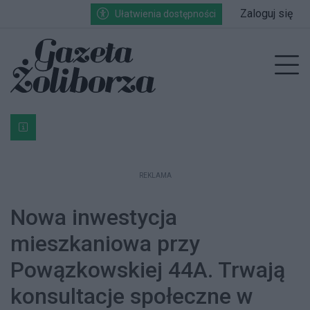
Przejdź do głównych treści
Przejdź do wyszukiwarki
Przejdź do głównego menu
Zaloguj się
Ułatwienia dostępności
enu
Prz
Bardzo ważna informacja dla podatników posiadających g
REKLAMA
Nowa inwestycja
mieszkaniowa przy
Powązkowskiej 44A. Trwają
konsultacje społeczne w