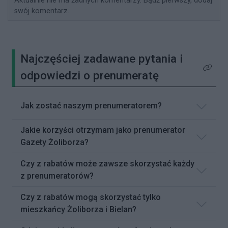
Aktualnie nie ma żadnych komentarzy. Bądź pierwszy, dodaj
swój komentarz.
Najczęściej zadawane pytania i
Kliknij 
odpowiedzi o prenumeratę
Jak zostać naszym prenumeratorem?
Jakie korzyści otrzymam jako prenumerator
Gazety Żoliborza?
Czy z rabatów może zawsze skorzystać każdy
z prenumeratorów?
Czy z rabatów mogą skorzystać tylko
mieszkańcy Żoliborza i Bielan?