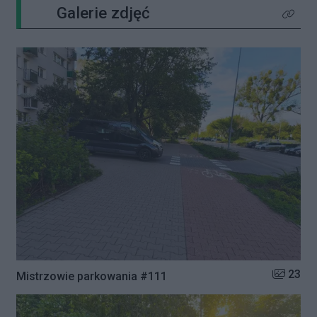
Galerie zdjęć
Kliknij 
Liczba zd
23
Mistrzowie parkowania #111