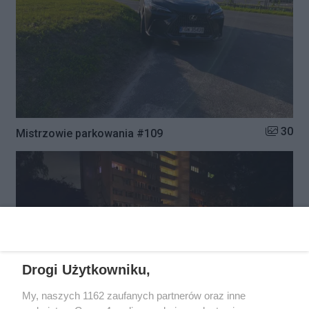
Liczba zd
30
Mistrzowie parkowania #109
Drogi Użytkowniku,
My, naszych 1162 zaufanych partnerów oraz inne