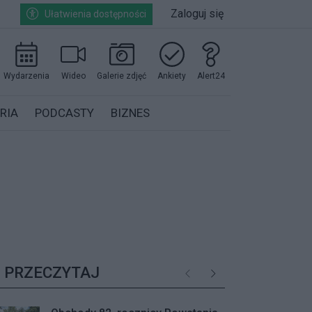
Zaloguj się
Ułatwienia dostępności
Wydarzenia
Wideo
Galerie zdjęć
Ankiety
Alert24
RIA
PODCASTY
BIZNES
PRZECZYTAJ
Poprzednie
Następne