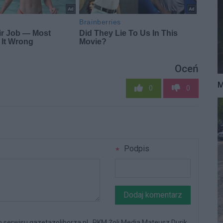
Oceń
M
0
0
Podpis
Dodaj komentarz
serwisu gazetazoliborza.pl . PKM Żoli Media Mateusz Durik