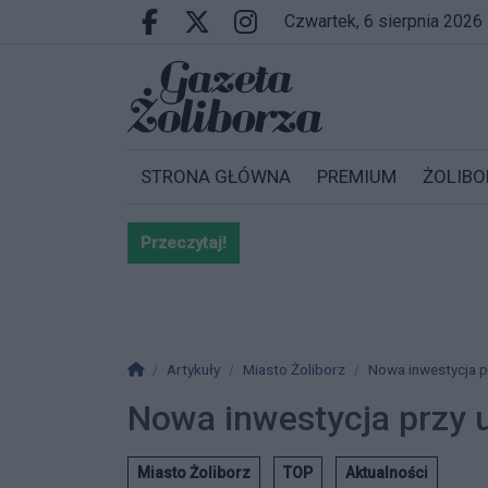
Przejdź do głównych treści
Przejdź do wyszukiwarki
Przejdź do głównego menu
czwartek, 6 sierpnia 2026
Facebook.com
X.com
Instagram.com
STRONA GŁÓWNA
PREMIUM
ŻOLIBO
Przeczytaj!
Bardzo ważna informacja dla po
Strona główna
Artykuły
Miasto Żoliborz
Nowa inwestycja prz
Nowa inwestycja przy ul
Miasto Żoliborz
TOP
Aktualności