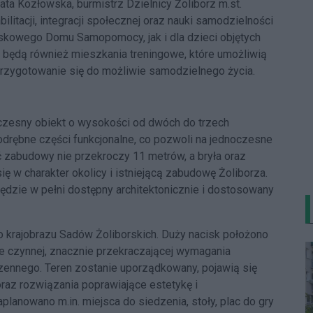
ata Kozłowska, burmistrz Dzielnicy Żoliborz m.st.
ilitacji, integracji społecznej oraz nauki samodzielności
skowego Domu Samopomocy, jak i dla dzieci objętych
będą również mieszkania treningowe, które umożliwią
zygotowanie się do możliwie samodzielnego życia.
czesny obiekt o wysokości od dwóch do trzech
 odrębne części funkcjonalne, co pozwoli na jednoczesne
zabudowy nie przekroczy 11 metrów, a bryła oraz
ę w charakter okolicy i istniejącą zabudowę Żoliborza.
ędzie w pełni dostępny architektonicznie i dostosowany
go krajobrazu Sadów Żoliborskich. Duży nacisk położono
ie czynnej, znacznie przekraczającej wymagania
ennego. Teren zostanie uporządkowany, pojawią się
oraz rozwiązania poprawiające estetykę i
lanowano m.in. miejsca do siedzenia, stoły, plac do gry