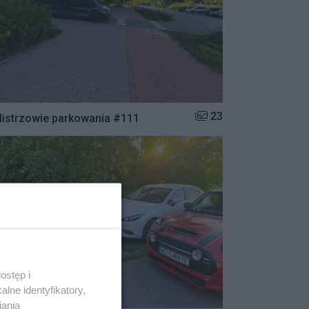
Liczba zdjęć w galerii:
23
istrzowie parkowania #111
ostęp i
lne identyfikatory,
iania