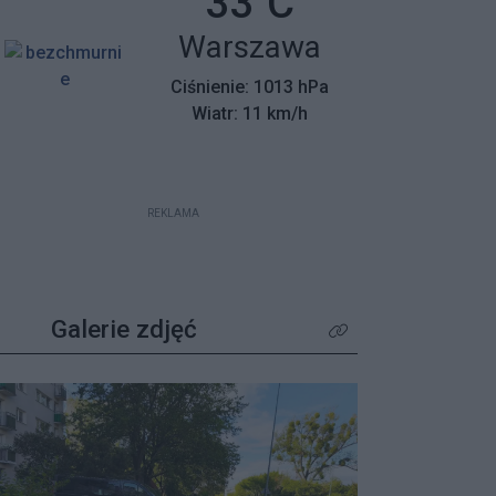
Temperatura:
33
C
mieszkańców z wyjątkowym
Miasto:
Warszawa
apelem – poszukiwane są osoby,
które pamiętają tamte dni,
Ciśnienie: 1013 hPa
wspierały protestujących lub były
Wiatr: 11 km/h
świadkami wydarzeń.
REKLAMA
Galerie zdjęć
Kliknij aby zobaczyć wię