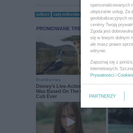
spersonalizowanych re
ulepszanie usług. Za
żoliborz
sady żoliborskie
żoliborz inwestycje
geolokalizacyjnych or
cenimy Twoją prywatno
Zgoda jest dobrowoln
się w lewym dolnym r
ale masz prawo sprzec
witrynie.
Zapoznaj się z poniż
internetowych. Szcze
Prywatności
i
Cookie
PARTNERZY