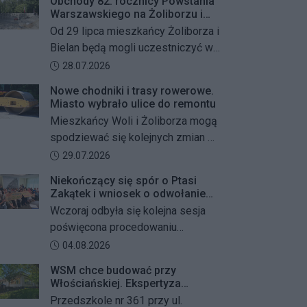
Obchody 82. rocznicy Powstania
Warszawskiego na Żoliborzu i
Bielanach
Od 29 lipca mieszkańcy Żoliborza i
Bielan będą mogli uczestniczyć w
szeregu kolejnych wydarzeń
Data dodania artykułu:
28.07.2026
upamiętniających 82. rocznicę
Nowe chodniki i trasy rowerowe.
Powstania Warszawskiego oraz
Miasto wybrało ulice do remontu
żołnierzy Armii Krajowej Obwodu
Mieszkańcy Woli i Żoliborza mogą
„Żywiciel”. W programie znalazły
spodziewać się kolejnych zmian w
się akcje porządkowania miejsc
miejskiej przestrzeni. Warszawa
Data dodania artykułu:
29.07.2026
pamięci, uroczystości patriotyczne,
przygotowuje remonty chodników i
spotkania z powstańcami oraz
Niekończący się spór o Ptasi
dróg dla rowerów na kilku ważnych
Zakątek i wniosek o odwołanie
wspólne oddanie hołdu bohaterom
ulicach obu dzielnic. Wykonawcy
przewodniczącego Rady
Wczoraj odbyła się kolejna sesja
mają zostać wybrani w przetargu, a
Dzielnicy
poświęcona procedowaniu
wszystkie prace mają zakończyć
obywatelskiego projektu uchwały
Data dodania artykułu:
04.08.2026
się jeszcze w tym roku.
Rady Dzielnicy Żoliborz w sprawie
WSM chce budować przy
zaniechania budowy zespołu
Włościańskiej. Ekspertyza
przedszkolno-żłobkowego przy ul.
wykazała problemy z gruntem
Przedszkole nr 361 przy ul.