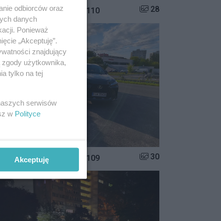
anie odbiorców oraz
Liczba zdjęć w galerii:
28
istrzowie parkowania #110
nych danych
kacji. Ponieważ
ięcie „Akceptuję”.
ywatności znajdujący
ą zgody użytkownika,
 tylko na tej
 naszych serwisów
esz w
Polityce
Liczba zdjęć w galerii:
30
istrzowie parkowania #109
Akceptuję