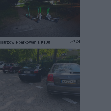
Liczba zdjęć w galerii:
24
istrzowie parkowania #108