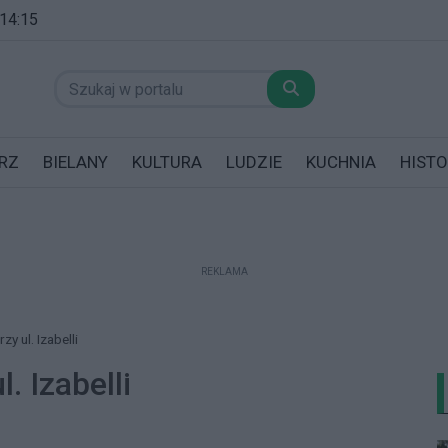
 14:15
RZ
BIELANY
KULTURA
LUDZIE
KUCHNIA
HISTO
REKLAMA
datników posiadających garaż!
y ul. Izabelli
. Izabelli