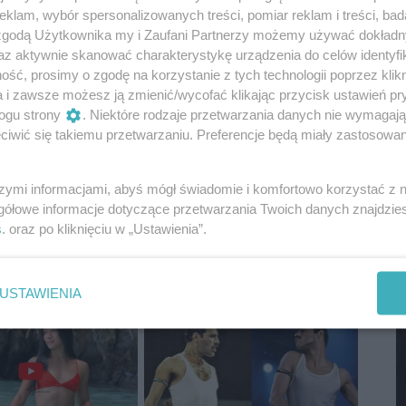
klam, wybór spersonalizowanych treści, pomiar reklam i treści, bad
M
 zgodą Użytkownika my i Zaufani Partnerzy możemy używać dokład
az aktywnie skanować charakterystykę urządzenia do celów identyfi
ść, prosimy o zgodę na korzystanie z tych technologii poprzez klikn
a i zawsze możesz ją zmienić/wycofać klikając przycisk ustawień pr
ogu strony
. Niektóre rodzaje przetwarzania danych nie wymagaj
iwić się takiemu przetwarzaniu. Preferencje będą miały zastosowania
szymi informacjami, abyś mógł świadomie i komfortowo korzystać z
gółowe informacje dotyczące przetwarzania Twoich danych znajdzi
s
. oraz po kliknięciu w „Ustawienia”.
M
USTAWIENIA