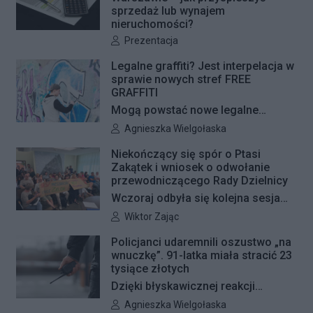
sprzedaż lub wynajem
przetargach zostały już otwarte, a
nieruchomości?
jeśli wszystko przebiegnie zgodnie
Autor artykułu:
Prezentacja
z planem, nowe nawierzchnie
pojawią się jeszcze w tym roku.
Legalne graffiti? Jest interpelacja w
sprawie nowych stref FREE
GRAFFITI
Mogą powstać nowe legalne
miejsca do wykonywania graffiti.
Autor artykułu:
Agnieszka Wielgołaska
Radna Barbara Jędrzejczyk złożyła
Niekończący się spór o Ptasi
interpelację, w której proponuje
Zakątek i wniosek o odwołanie
wyznaczenie kolejnych stref FREE
przewodniczącego Rady Dzielnicy
GRAFFITI we współpracy z
Wczoraj odbyła się kolejna sesja
Zarządem Dróg Miejskich.
poświęcona procedowaniu
Autor artykułu:
Wiktor Zając
obywatelskiego projektu uchwały
Policjanci udaremnili oszustwo „na
Rady Dzielnicy Żoliborz w sprawie
wnuczkę”. 91-latka miała stracić 23
zaniechania budowy zespołu
tysiące złotych
przedszkolno-żłobkowego przy ul.
Dzięki błyskawicznej reakcji
Ficowskiego. Po blisko pięciu
kryminalnych 91-letnia mieszkanka
Autor artykułu:
Agnieszka Wielgołaska