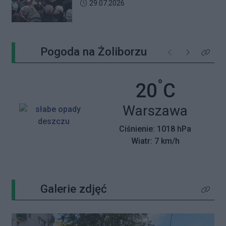
wspomnienia z pamiętnego strajku
Data dodania artykułu:
29.07.2026
Pogoda na Żoliborzu
Poprzednie
Następne
Kliknij 
°
Temperatu
20
C
Miasto:
Warszawa
Ciśnienie: 1018 hPa
Wiatr: 7 km/h
Galerie zdjęć
Kliknij 