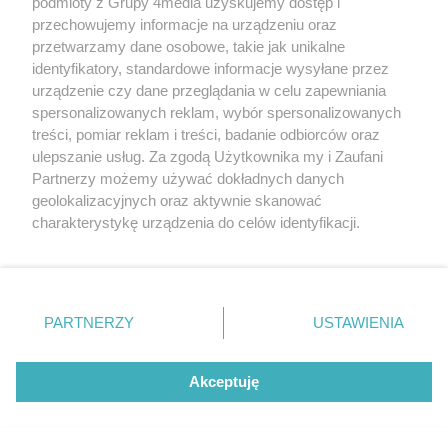
podmioty z Grupy 4media uzyskujemy dostęp i
REKLAMA
przechowujemy informacje na urządzeniu oraz
przetwarzamy dane osobowe, takie jak unikalne
identyfikatory, standardowe informacje wysyłane przez
urządzenie czy dane przeglądania w celu zapewniania
spersonalizowanych reklam, wybór spersonalizowanych
treści, pomiar reklam i treści, badanie odbiorców oraz
ulepszanie usług. Za zgodą Użytkownika my i Zaufani
Partnerzy możemy używać dokładnych danych
geolokalizacyjnych oraz aktywnie skanować
charakterystykę urządzenia do celów identyfikacji.
Ponieważ cenimy Twoją prywatność, prosimy o zgodę na
Reklama
Kontakt
Regulamin
Dystrybucja
korzystanie z tych technologii poprzez kliknięcie
Regulamin prenumeraty
Polityka Prywatności
„Akceptuję”. Zgoda jest dobrowolna i zawsze możesz ją
zmienić/wycofać klikając przycisk ustawień prywatności
PARTNERZY
USTAWIENIA
znajdujący się w lewym dolnym rogu strony
. Niektóre
Zapisz się do newslettera
rodzaje przetwarzania danych nie wymagają zgody
użytkownika, ale masz prawo sprzeciwić się takiemu
Akceptuję
Dołącz do grona ludzi najlepiej poinformowanych!
przetwarzaniu. Preferencje będą miały zastosowania tylko
na tej witrynie.
Zapisz się »