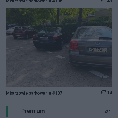
24
Mistrzowie parkowania #108
Liczba zd
18
Mistrzowie parkowania #107
Premium
Kliknij 