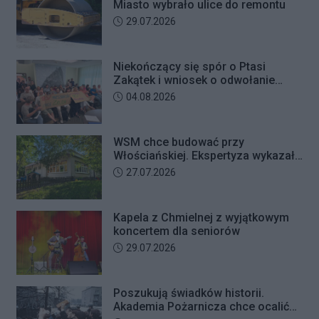
Miasto wybrało ulice do remontu
Data dodania artykułu:
29.07.2026
Niekończący się spór o Ptasi
Zakątek i wniosek o odwołanie
przewodniczącego Rady Dzielnicy
Data dodania artykułu:
04.08.2026
WSM chce budować przy
Włościańskiej. Ekspertyza wykazała
problemy z gruntem pod
Data dodania artykułu:
27.07.2026
przedszkolem
Kapela z Chmielnej z wyjątkowym
koncertem dla seniorów
Data dodania artykułu:
29.07.2026
Poszukują świadków historii.
Akademia Pożarnicza chce ocalić