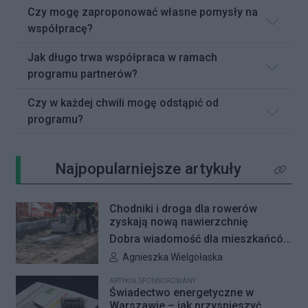
Czy mogę zaproponować własne pomysły na
współpracę?
Jak długo trwa współpraca w ramach
programu partnerów?
Czy w każdej chwili mogę odstąpić od
programu?
Najpopularniejsze artykuły
Kliknij 
Chodniki i droga dla rowerów
zyskają nową nawierzchnię
Dobra wiadomość dla mieszkańców
Woli i Żoliborza. Zarząd Dróg
Autor artykułu:
Agnieszka Wielgołaska
Miejskich przygotowuje kolejne
ARTYKUŁ SPONSOROWANY
remonty infrastruktury dla pieszych
Świadectwo energetyczne w
i rowerzystów. Oferty w
Warszawie – jak przyspieszyć