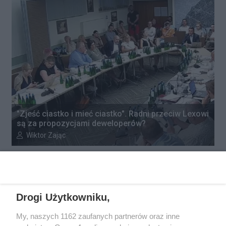
"Zjeść ciastko i mieć ciastko". Radni przeciw Lexowi
są za propozycjami deweloperów?
Autor artykułu:
Wiktor Zając
REKLAMA
Drogi Użytkowniku,
My, naszych 1162 zaufanych partnerów oraz inne