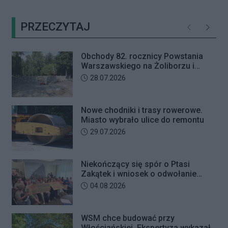
Warszawy nie padła ofiarą
przerwane. Ich kontynuację
oszustów działających metodą „na
zaplanowano na koniec sierpnia
PRZECZYTAJ
wnuczkę”. Policjanci zatrzymali 32-
Poprzednie
Następ
letniego mężczyznę w chwili, gdy
przyszedł odebrać przygotowane
Obchody 82. rocznicy Powstania
przez seniorkę 23 tysiące złotych.
Warszawskiego na Żoliborzu i
Mężczyzna usłyszał zarzut
Bielanach
Data dodania artykułu:
28.07.2026
usiłowania oszustwa i decyzją sądu
trafił na trzy miesiące do aresztu.
Nowe chodniki i trasy rowerowe.
Miasto wybrało ulice do remontu
Data dodania artykułu:
29.07.2026
Niekończący się spór o Ptasi
Zakątek i wniosek o odwołanie
przewodniczącego Rady Dzielnicy
Data dodania artykułu:
04.08.2026
WSM chce budować przy
Włościańskiej. Ekspertyza wykazała