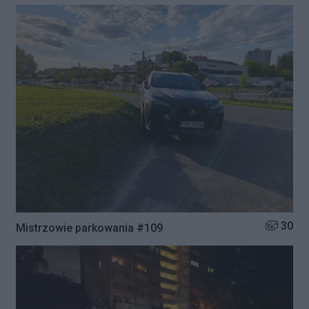
Liczba zd
30
Mistrzowie parkowania #109