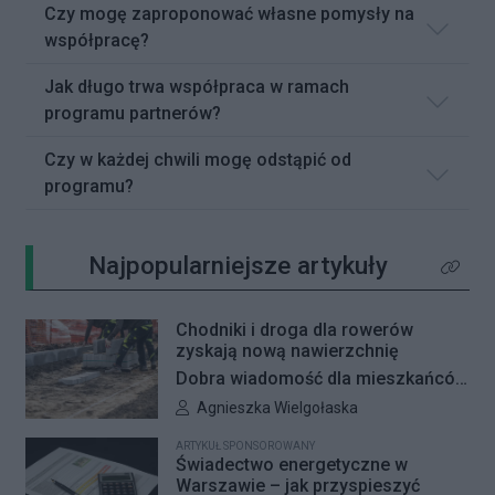
Czy mogę zaproponować własne pomysły na
współpracę?
Jak długo trwa współpraca w ramach
programu partnerów?
Czy w każdej chwili mogę odstąpić od
programu?
Najpopularniejsze artykuły
Kliknij 
Chodniki i droga dla rowerów
zyskają nową nawierzchnię
Dobra wiadomość dla mieszkańców
Woli i Żoliborza. Zarząd Dróg
Autor artykułu:
Agnieszka Wielgołaska
Miejskich przygotowuje kolejne
ARTYKUŁ SPONSOROWANY
remonty infrastruktury dla pieszych
Świadectwo energetyczne w
i rowerzystów. Oferty w
Warszawie – jak przyspieszyć