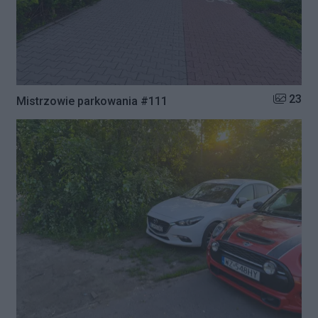
Liczba zd
23
Mistrzowie parkowania #111