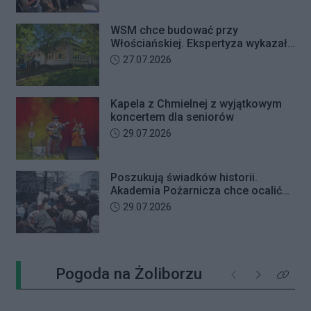
WSM chce budować przy
Włościańskiej. Ekspertyza wykazała
problemy z gruntem pod
Data dodania artykułu:
27.07.2026
przedszkolem
Kapela z Chmielnej z wyjątkowym
koncertem dla seniorów
Data dodania artykułu:
29.07.2026
Poszukują świadków historii.
Akademia Pożarnicza chce ocalić
wspomnienia z pamiętnego strajku
Data dodania artykułu:
29.07.2026
Pogoda na Żoliborzu
Poprzednie
Następne
Kliknij 