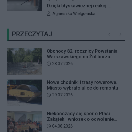
przedszkolno-żłobkowego przy ul.
Dzięki błyskawicznej reakcji
Ficowskiego. Po blisko pięciu
kryminalnych 91-letnia mieszkanka
Autor artykułu:
Agnieszka Wielgołaska
godzinach obrady zostały
Warszawy nie padła ofiarą
przerwane. Ich kontynuację
oszustów działających metodą „na
zaplanowano na koniec sierpnia
PRZECZYTAJ
wnuczkę”. Policjanci zatrzymali 32-
Poprzednie
Następ
letniego mężczyznę w chwili, gdy
przyszedł odebrać przygotowane
Obchody 82. rocznicy Powstania
przez seniorkę 23 tysiące złotych.
Warszawskiego na Żoliborzu i
Mężczyzna usłyszał zarzut
Bielanach
Data dodania artykułu:
28.07.2026
usiłowania oszustwa i decyzją sądu
trafił na trzy miesiące do aresztu.
Nowe chodniki i trasy rowerowe.
Miasto wybrało ulice do remontu
Data dodania artykułu:
29.07.2026
Niekończący się spór o Ptasi
Zakątek i wniosek o odwołanie
przewodniczącego Rady Dzielnicy
Data dodania artykułu:
04.08.2026