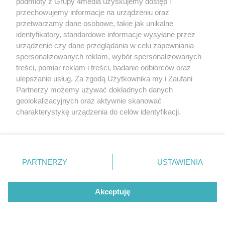
podmioty z Grupy 4media uzyskujemy dostęp i
przechowujemy informacje na urządzeniu oraz
przetwarzamy dane osobowe, takie jak unikalne
identyfikatory, standardowe informacje wysyłane przez
urządzenie czy dane przeglądania w celu zapewniania
Reklama
Kontakt
Regulamin
Dystrybucja
spersonalizowanych reklam, wybór spersonalizowanych
Regulamin prenumeraty
Polityka Prywatności
treści, pomiar reklam i treści, badanie odbiorców oraz
ulepszanie usług. Za zgodą Użytkownika my i Zaufani
Partnerzy możemy używać dokładnych danych
Zapisz się do newslettera
geolokalizacyjnych oraz aktywnie skanować
charakterystykę urządzenia do celów identyfikacji.
Dołącz do grona ludzi najlepiej poinformowanych!
Ponieważ cenimy Twoją prywatność, prosimy o zgodę na
Zapisz się »
korzystanie z tych technologii poprzez kliknięcie
„Akceptuję”. Zgoda jest dobrowolna i zawsze możesz ją
zmienić/wycofać klikając przycisk ustawień prywatności
PARTNERZY
USTAWIENIA
znajdujący się w lewym dolnym rogu strony
. Niektóre
Szukaj
rodzaje przetwarzania danych nie wymagają zgody
użytkownika, ale masz prawo sprzeciwić się takiemu
Akceptuję
przetwarzaniu. Preferencje będą miały zastosowania tylko
Facebook.com
X.com
Instagram.com
na tej witrynie.