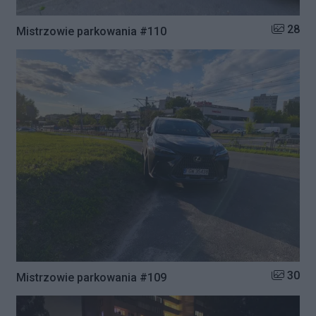
Liczba zd
28
Mistrzowie parkowania #110
Liczba zd
30
Mistrzowie parkowania #109