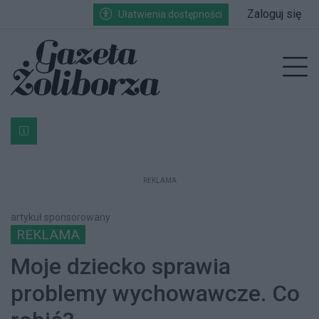
Przejdź do głównych treści
Przejdź do wyszukiwarki
Przejdź do głównego menu
Zaloguj się
Ułatwienia dostępności
enu
Prz
Bardzo ważna informacja dla podatników posiadających g
REKLAMA
artykuł sponsorowany
REKLAMA
Moje dziecko sprawia
problemy wychowawcze. Co