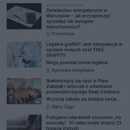
Miejskich przygotowuje kolejne
ARTYKUŁ SPONSOROWANY
remonty infrastruktury dla pieszych
Świadectwo energetyczne w
i rowerzystów. Oferty w
Warszawie – jak przyspieszyć
sprzedaż lub wynajem
przetargach zostały już otwarte, a
nieruchomości?
jeśli wszystko przebiegnie zgodnie
Autor artykułu:
Prezentacja
z planem, nowe nawierzchnie
pojawią się jeszcze w tym roku.
Legalne graffiti? Jest interpelacja w
sprawie nowych stref FREE
GRAFFITI
Mogą powstać nowe legalne
miejsca do wykonywania graffiti.
Autor artykułu:
Agnieszka Wielgołaska
Radna Barbara Jędrzejczyk złożyła
Niekończący się spór o Ptasi
interpelację, w której proponuje
Zakątek i wniosek o odwołanie
wyznaczenie kolejnych stref FREE
przewodniczącego Rady Dzielnicy
GRAFFITI we współpracy z
Wczoraj odbyła się kolejna sesja
Zarządem Dróg Miejskich.
poświęcona procedowaniu
Autor artykułu:
Wiktor Zając
obywatelskiego projektu uchwały
Policjanci udaremnili oszustwo „na
Rady Dzielnicy Żoliborz w sprawie
wnuczkę”. 91-latka miała stracić 23
zaniechania budowy zespołu
tysiące złotych