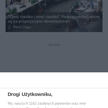
"Zjeść ciastko i mieć ciastko". Radni przeciw Lexowi
są za propozycjami deweloperów?
Autor artykułu:
Wiktor Zając
REKLAMA
REKLAMA
Drogi Użytkowniku,
My, naszych 1162 zaufanych partnerów oraz inne