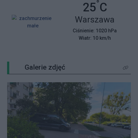
°
Temperatu
25
C
Miasto:
Warszawa
Ciśnienie: 1020 hPa
Wiatr: 10 km/h
Galerie zdjęć
Kliknij 