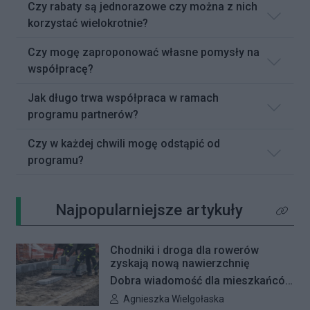
Czy rabaty są jednorazowe czy można z nich
korzystać wielokrotnie?
Czy mogę zaproponować własne pomysły na
współpracę?
Jak długo trwa współpraca w ramach
programu partnerów?
Czy w każdej chwili mogę odstąpić od
programu?
Najpopularniejsze artykuły
Kliknij 
Chodniki i droga dla rowerów
zyskają nową nawierzchnię
Dobra wiadomość dla mieszkańców
Woli i Żoliborza. Zarząd Dróg
Autor artykułu:
Agnieszka Wielgołaska