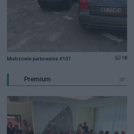
Liczba zd
18
Mistrzowie parkowania #107
Premium
Kliknij 