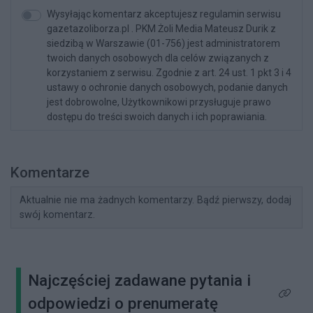
Wysyłając komentarz akceptujesz regulamin serwisu
gazetazoliborza.pl . PKM Żoli Media Mateusz Durik z
siedzibą w Warszawie (01-756) jest administratorem
twoich danych osobowych dla celów związanych z
korzystaniem z serwisu. Zgodnie z art. 24 ust. 1 pkt 3 i 4
ustawy o ochronie danych osobowych, podanie danych
jest dobrowolne, Użytkownikowi przysługuje prawo
dostępu do treści swoich danych i ich poprawiania.
Komentarze
Aktualnie nie ma żadnych komentarzy. Bądź pierwszy, dodaj
swój komentarz.
Najczęściej zadawane pytania i
Kliknij 
odpowiedzi o prenumeratę