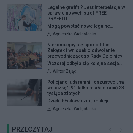
pojawią się jeszcze w tym roku.
Legalne graffiti? Jest interpelacja w
sprawie nowych stref FREE
GRAFFITI
Mogą powstać nowe legalne
miejsca do wykonywania graffiti.
Autor artykułu:
Agnieszka Wielgołaska
Radna Barbara Jędrzejczyk złożyła
Niekończący się spór o Ptasi
interpelację, w której proponuje
Zakątek i wniosek o odwołanie
wyznaczenie kolejnych stref FREE
przewodniczącego Rady Dzielnicy
GRAFFITI we współpracy z
Wczoraj odbyła się kolejna sesja
Zarządem Dróg Miejskich.
poświęcona procedowaniu
Autor artykułu:
Wiktor Zając
obywatelskiego projektu uchwały
Policjanci udaremnili oszustwo „na
Rady Dzielnicy Żoliborz w sprawie
wnuczkę”. 91-latka miała stracić 23
zaniechania budowy zespołu
tysiące złotych
przedszkolno-żłobkowego przy ul.
Dzięki błyskawicznej reakcji
Ficowskiego. Po blisko pięciu
kryminalnych 91-letnia mieszkanka
Autor artykułu:
Agnieszka Wielgołaska
godzinach obrady zostały
Warszawy nie padła ofiarą
przerwane. Ich kontynuację
oszustów działających metodą „na
zaplanowano na koniec sierpnia
PRZECZYTAJ
wnuczkę”. Policjanci zatrzymali 32-
Poprzednie
Następ