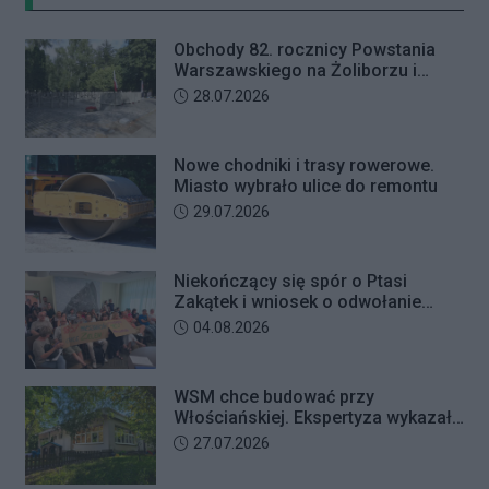
letniego mężczyznę w chwili, gdy
przyszedł odebrać przygotowane
Obchody 82. rocznicy Powstania
przez seniorkę 23 tysiące złotych.
Warszawskiego na Żoliborzu i
Mężczyzna usłyszał zarzut
Bielanach
Data dodania artykułu:
28.07.2026
usiłowania oszustwa i decyzją sądu
trafił na trzy miesiące do aresztu.
Nowe chodniki i trasy rowerowe.
Miasto wybrało ulice do remontu
Data dodania artykułu:
29.07.2026
Niekończący się spór o Ptasi
Zakątek i wniosek o odwołanie
przewodniczącego Rady Dzielnicy
Data dodania artykułu:
04.08.2026
WSM chce budować przy
Włościańskiej. Ekspertyza wykazała
problemy z gruntem pod
Data dodania artykułu:
27.07.2026
przedszkolem