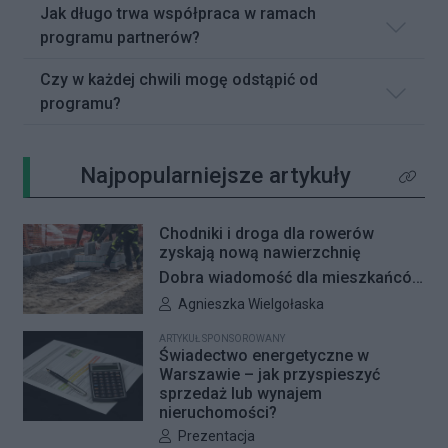
Jak długo trwa współpraca w ramach
programu partnerów?
Czy w każdej chwili mogę odstąpić od
programu?
Najpopularniejsze artykuły
Kliknij 
Chodniki i droga dla rowerów
zyskają nową nawierzchnię
Dobra wiadomość dla mieszkańców
Woli i Żoliborza. Zarząd Dróg
Autor artykułu:
Agnieszka Wielgołaska
Miejskich przygotowuje kolejne
ARTYKUŁ SPONSOROWANY
remonty infrastruktury dla pieszych
Świadectwo energetyczne w
i rowerzystów. Oferty w
Warszawie – jak przyspieszyć
sprzedaż lub wynajem
przetargach zostały już otwarte, a
nieruchomości?
jeśli wszystko przebiegnie zgodnie
Autor artykułu:
Prezentacja
z planem, nowe nawierzchnie