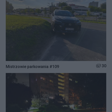
Liczba zd
30
Mistrzowie parkowania #109