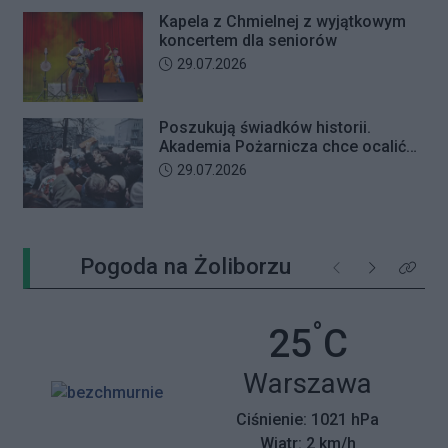
Kapela z Chmielnej z wyjątkowym
koncertem dla seniorów
Data dodania artykułu:
29.07.2026
Poszukują świadków historii.
Akademia Pożarnicza chce ocalić
wspomnienia z pamiętnego strajku
Data dodania artykułu:
29.07.2026
Pogoda na Żoliborzu
Poprzednie
Następne
Kliknij 
°
Temperatu
25
C
Miasto:
Warszawa
Ciśnienie: 1021 hPa
Wiatr: 2 km/h