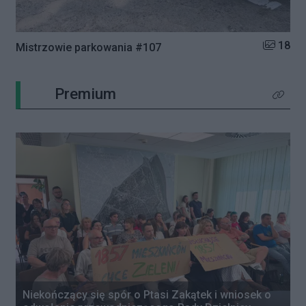
Liczba zd
18
Mistrzowie parkowania #107
Premium
Kliknij 
Niekończący się spór o Ptasi Zakątek i wniosek o