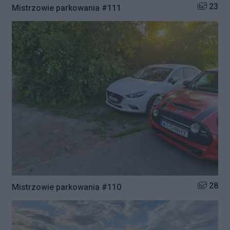
Liczba zd
23
Mistrzowie parkowania #111
Liczba zd
28
Mistrzowie parkowania #110