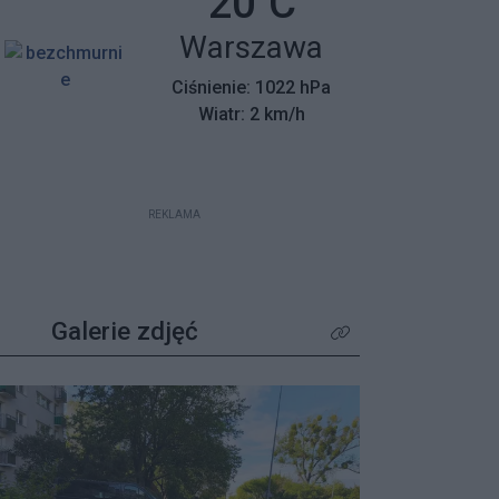
Temperatura:
20
C
mieszkańców z wyjątkowym
Miasto:
Warszawa
apelem – poszukiwane są osoby,
które pamiętają tamte dni,
Ciśnienie: 1022 hPa
wspierały protestujących lub były
Wiatr: 2 km/h
świadkami wydarzeń.
REKLAMA
Galerie zdjęć
Kliknij aby zobaczyć wię