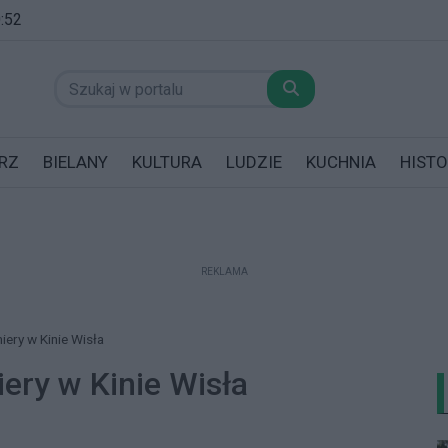
0:52
RZ
BIELANY
KULTURA
LUDZIE
KUCHNIA
HISTO
REKLAMA
datników posiadających garaż!
ery w Kinie Wisła
ery w Kinie Wisła