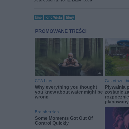
Data dodania:
18.12.2024 19:36
kino
Kino Wisła
filmy