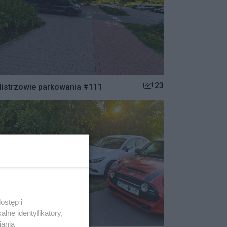
Liczba zdjęć w galerii:
23
istrzowie parkowania #111
ostęp i
lne identyfikatory,
iania