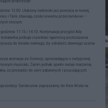
ujące propozycje:
zinie 12:00. Ulubiony niebieski jeż powraca w nowej,
kles i Tails stawiają czoła nowemu przeciwnikowi –
kłych mocach.
godzinie 11:15 i 14:10. Kontynuacja przygód Ady
bohaterka próbuje rozwikłać tajemnicę pochodzenia
M
 wyrusza do świata realnego, by odnaleźć dawnego ucznia
rocza animacja ze Szwecji, opowiadająca o nietypowej
mowym musicalu. Zanim jednak spełni swoje marzenie,
ka, co prowadzi do serii zabawnych i pouczających
 sprzedaży. Serdecznie zapraszamy do Kina Wisła na