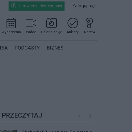
Zaloguj się
Ułatwienia dostępności
Wydarzenia
Wideo
Galerie zdjęć
Ankiety
Alert24
RIA
PODCASTY
BIZNES
PRZECZYTAJ
Poprzednie
Następne