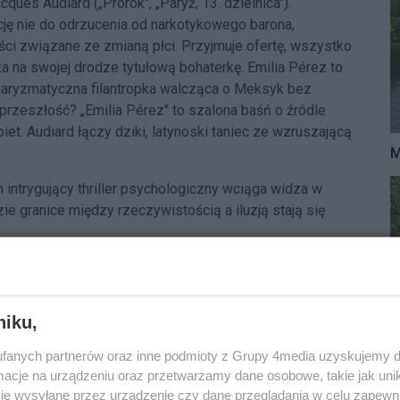
ues Audiard („Prorok", „Paryż, 13. dzielnica").
ję nie do odrzucenia od narkotykowego barona,
ci związane ze zmianą płci. Przyjmuje ofertę, wszystko
a na swojej drodze tytułową bohaterkę. Emilia Pérez to
haryzmatyczna filantropka walcząca o Meksyk bez
rzeszłość? „Emilia Pérez" to szalona baśń o źródle
biet. Audiard łączy dziki, latynoski taniec ze wzruszającą
M
 intrygujący thriller psychologiczny wciąga widza w
ie granice między rzeczywistością a iluzją stają się
 Wschodnim Wybrzeżu USA. To w Nowym Jorku spotykają
id (Moore) i Martha (Swinton), reporterka wojenna, która
ia. Rozdzieliły je zawodowe i prywatne wybory, a na
niku,
dramatycznych okolicznościach Ingrid i Martha dostrzegą
fanych partnerów oraz inne podmioty z Grupy 4media uzyskujemy d
cje na urządzeniu oraz przetwarzamy dane osobowe, takie jak unika
:45. Inspirujący film dokumentalny, który przedstawia
je wysyłane przez urządzenie czy dane przeglądania w celu zapewn