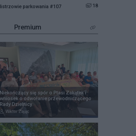
Liczba zdjęć w galerii:
18
istrzowie parkowania #107
Premium
Kliknij aby zobaczyć wię
Niekończący się spór o Ptasi Zakątek i
wniosek o odwołanie przewodniczącego
Rady Dzielnicy
Autor artykułu:
Wiktor Zając