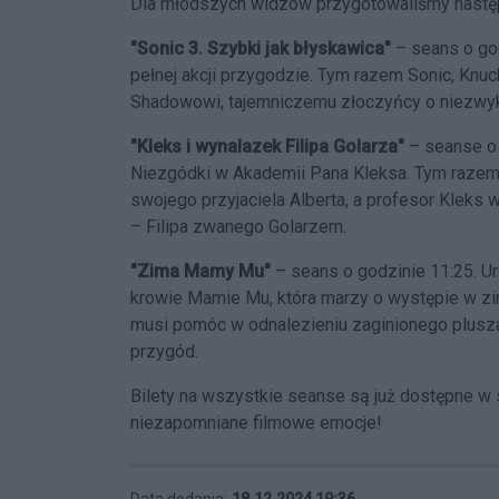
Dla młodszych widzów przygotowaliśmy następ
"Sonic 3. Szybki jak błyskawica"
– seans o god
pełnej akcji przygodzie. Tym razem Sonic, Knuc
Shadowowi, tajemniczemu złoczyńcy o niezwy
"Kleks i wynalazek Filipa Golarza"
– seanse o 
Niezgódki w Akademii Pana Kleksa. Tym razem 
swojego przyjaciela Alberta, a profesor Kleks
– Filipa zwanego Golarzem.
"Zima Mamy Mu"
– seans o godzinie 11:25. U
krowie Mamie Mu, która marzy o występie w zi
musi pomóc w odnalezieniu zaginionego plusza
przygód.
Bilety na wszystkie seanse są już dostępne w
niezapomniane filmowe emocje!