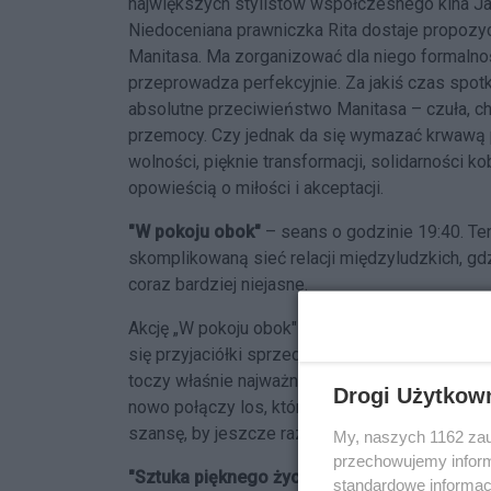
największych stylistów współczesnego kina Jacq
Niedoceniana prawniczka Rita dostaje propozyc
Manitasa. Ma zorganizować dla niego formalnoś
przeprowadza perfekcyjnie. Za jakiś czas spotk
absolutne przeciwieństwo Manitasa – czuła, c
przemocy. Czy jednak da się wymazać krwawą p
wolności, pięknie transformacji, solidarności ko
opowieścią o miłości i akceptacji.
"W pokoju obok"
– seans o godzinie 19:40. Ten
skomplikowaną sieć relacji międzyludzkich, gdz
coraz bardziej niejasne.
Akcję „W pokoju obok" umieścił Almodóvar na
się przyjaciółki sprzed lat: wzięta pisarka Ingr
toczy właśnie najważniejszą bitwę swojego życ
Drogi Użytkow
nowo połączy los, którego się nie wybiera. W 
szansę, by jeszcze raz przeżyć coś wspólnie.
My, naszych 1162 zau
przechowujemy informa
"Sztuka pięknego życia"
– seans o godzinie 15
standardowe informac