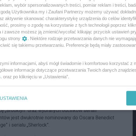
ienie w nieoczekiwanych miejscach. To opowieść o
klam, wybór spersonalizowanych treści, pomiar reklam i treści, bad
M
iu.
 zgodą Użytkownika my i Zaufani Partnerzy możemy używać dokład
az aktywnie skanować charakterystykę urządzenia do celów identyfi
 najczulsze struny. Przygotujcie się na wzruszający, ale
ść, prosimy o zgodę na korzystanie z tych technologii poprzez klikn
ercoster i nie zapomnijcie do kina zabrać chusteczek!
a i zawsze możesz ją zmienić/wycofać klikając przycisk ustawień pr
(Florence Pugh) i Tobiasa (Andrew Garfield),
ogu strony
. Niektóre rodzaje przetwarzania danych nie wymagaj
spólnie trafiają na pogotowie, zaczyna w nich kiełkować
iwić się takiemu przetwarzaniu. Preferencje będą miały zastosowania
ię w głębokie uczucie. Poprzez migawki ich wzajemnego
odziną – nieoczekiwanie wychodzi na jaw prawda o
szymi informacjami, abyś mógł świadomie i komfortowo korzystać z
m tego co stworzyli. Paradoksalnie, motywuje to parę
gółowe informacje dotyczące przetwarzania Twoich danych znajdzi
 niekonwencjonalnej drogi, jaką obrało ich życie. Oto
s
. oraz po kliknięciu w „Ustawienia”.
w bliskości, głęboko wzruszająca, a czasami
sna. W rolach głównych nominowana do Oscara Florence
raz dwukrotnie nominowany do statuetek Amerykańskiej
M
USTAWIENIA
an: Bez drogi do domu”, „Przełęcz ocalonych”). Obraz
 „Brooklyn” oraz wybranych odcinków seriali
centów jest dwukrotnie nominowany do Oscara Benedict
e” i serialu „Sherlock”.