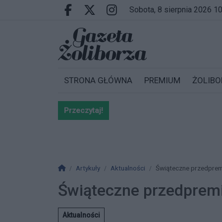
Przejdź do głównych treści
Przejdź do wyszukiwarki
Przejdź do głównego menu
sobota, 8 sierpnia 2026 1
Facebook.com
X.com
Instagram.com
STRONA GŁÓWNA
PREMIUM
ŻOLIBO
Przeczytaj!
Bardzo ważna informacja dla po
Strona główna
Artykuły
Aktualności
Świąteczne przedpremi
Świąteczne przedpremi
Aktualności