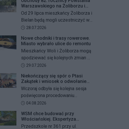
Obchody 82. rocznicy Powstania
Warszawskiego na Żoliborzu i
Bielanach
Od 29 lipca mieszkańcy Żoliborza i
Bielan będą mogli uczestniczyć w
szeregu kolejnych wydarzeń
Data dodania artykułu:
28.07.2026
upamiętniających 82. rocznicę
Nowe chodniki i trasy rowerowe.
Powstania Warszawskiego oraz
Miasto wybrało ulice do remontu
żołnierzy Armii Krajowej Obwodu
Mieszkańcy Woli i Żoliborza mogą
„Żywiciel”. W programie znalazły
spodziewać się kolejnych zmian w
się akcje porządkowania miejsc
miejskiej przestrzeni. Warszawa
Data dodania artykułu:
29.07.2026
pamięci, uroczystości patriotyczne,
przygotowuje remonty chodników i
spotkania z powstańcami oraz
Niekończący się spór o Ptasi
dróg dla rowerów na kilku ważnych
Zakątek i wniosek o odwołanie
wspólne oddanie hołdu bohaterom
ulicach obu dzielnic. Wykonawcy
przewodniczącego Rady
Wczoraj odbyła się kolejna sesja
mają zostać wybrani w przetargu, a
Dzielnicy
poświęcona procedowaniu
wszystkie prace mają zakończyć
obywatelskiego projektu uchwały
Data dodania artykułu:
04.08.2026
się jeszcze w tym roku.
Rady Dzielnicy Żoliborz w sprawie
WSM chce budować przy
zaniechania budowy zespołu
Włościańskiej. Ekspertyza
przedszkolno-żłobkowego przy ul.
wykazała problemy z gruntem
Przedszkole nr 361 przy ul.