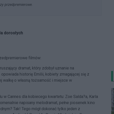
azy przedpremierowe.
la dorosłych
rzedpremierowe filmów:
ruszający dramat, który zdobył uznanie na
powiada historię Emilii, kobiety zmagającej się z
j walkę o własną tożsamość i miejsce w
lu w Cannes dla kobiecego kwartetu: Zoe Salda?a, Karla
nomenalnie napisany melodramat, pełne piosenek kino
ednym? Tak! Tego mógł dokonać tylko jeden z