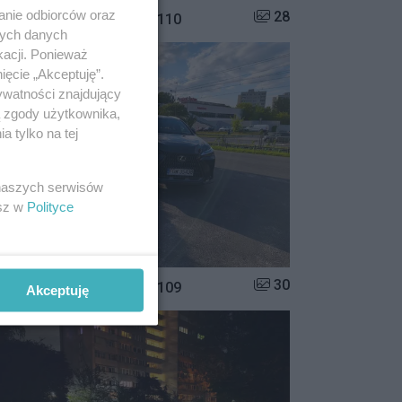
anie odbiorców oraz
Liczba zdjęć w galerii:
28
istrzowie parkowania #110
nych danych
kacji. Ponieważ
ięcie „Akceptuję”.
ywatności znajdujący
ą zgody użytkownika,
 tylko na tej
 naszych serwisów
esz w
Polityce
Liczba zdjęć w galerii:
30
istrzowie parkowania #109
Akceptuję