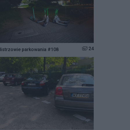
Liczba zdjęć w galerii:
24
istrzowie parkowania #108