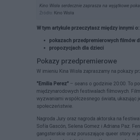
Kino Wisła serdecznie zaprasza na wyjątkowe pok
Źródło:
Kino Wisła
W tym artykule przeczytasz między innymi o:
pokazach przedpremierowych filmów d
propozycjach dla dzieci
Pokazy przedpremierowe
W imieniu Kina Wisła zapraszamy na pokazy p
"Emilia Perez"
– seans o godzinie 20:00. To po
międzynarodowych festiwalach filmowych. Film o
wyzwaniami współczesnego świata, ukazując je
społeczeństwie.
Nagroda Jury oraz nagroda aktorska na festiwa
Sofía Gascón, Selena Gomez i Adriana Paz. Fe
gangsterskie oraz poruszające queer story w j