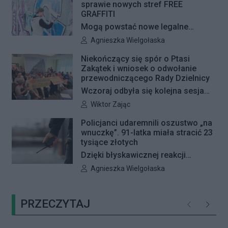
sprawie nowych stref FREE
GRAFFITI
Mogą powstać nowe legalne
miejsca do wykonywania graffiti.
Autor artykułu:
Agnieszka Wielgołaska
Radna Barbara Jędrzejczyk złożyła
Niekończący się spór o Ptasi
interpelację, w której proponuje
Zakątek i wniosek o odwołanie
wyznaczenie kolejnych stref FREE
przewodniczącego Rady Dzielnicy
GRAFFITI we współpracy z
Wczoraj odbyła się kolejna sesja
Zarządem Dróg Miejskich.
poświęcona procedowaniu
Autor artykułu:
Wiktor Zając
obywatelskiego projektu uchwały
Policjanci udaremnili oszustwo „na
Rady Dzielnicy Żoliborz w sprawie
wnuczkę”. 91-latka miała stracić 23
zaniechania budowy zespołu
tysiące złotych
przedszkolno-żłobkowego przy ul.
Dzięki błyskawicznej reakcji
Ficowskiego. Po blisko pięciu
kryminalnych 91-letnia mieszkanka
Autor artykułu:
Agnieszka Wielgołaska
godzinach obrady zostały
Warszawy nie padła ofiarą
przerwane. Ich kontynuację
oszustów działających metodą „na
zaplanowano na koniec sierpnia
PRZECZYTAJ
wnuczkę”. Policjanci zatrzymali 32-
Poprzednie
Następ
letniego mężczyznę w chwili, gdy