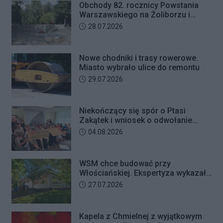
przyszedł odebrać przygotowane
Obchody 82. rocznicy Powstania
przez seniorkę 23 tysiące złotych.
Warszawskiego na Żoliborzu i
Mężczyzna usłyszał zarzut
Bielanach
Data dodania artykułu:
28.07.2026
usiłowania oszustwa i decyzją sądu
trafił na trzy miesiące do aresztu.
Nowe chodniki i trasy rowerowe.
Miasto wybrało ulice do remontu
Data dodania artykułu:
29.07.2026
Niekończący się spór o Ptasi
Zakątek i wniosek o odwołanie
przewodniczącego Rady Dzielnicy
Data dodania artykułu:
04.08.2026
WSM chce budować przy
Włościańskiej. Ekspertyza wykazała
problemy z gruntem pod
Data dodania artykułu:
27.07.2026
przedszkolem
Kapela z Chmielnej z wyjątkowym