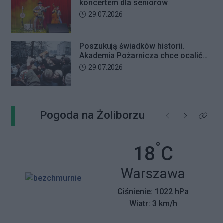
koncertem dla seniorów
Data dodania artykułu:
29.07.2026
Poszukują świadków historii.
Akademia Pożarnicza chce ocalić
wspomnienia z pamiętnego strajku
Data dodania artykułu:
29.07.2026
Pogoda na Żoliborzu
Poprzednie
Następne
Kliknij 
°
Temperatu
18
C
Miasto:
Warszawa
Ciśnienie: 1022 hPa
Wiatr: 3 km/h