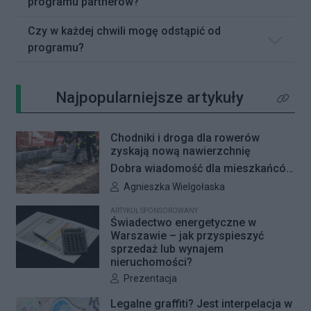
programu partnerów?
Czy w każdej chwili mogę odstąpić od
programu?
Najpopularniejsze artykuły
Kliknij 
Chodniki i droga dla rowerów
zyskają nową nawierzchnię
Dobra wiadomość dla mieszkańców
Woli i Żoliborza. Zarząd Dróg
Autor artykułu:
Agnieszka Wielgołaska
Miejskich przygotowuje kolejne
ARTYKUŁ SPONSOROWANY
remonty infrastruktury dla pieszych
Świadectwo energetyczne w
i rowerzystów. Oferty w
Warszawie – jak przyspieszyć
sprzedaż lub wynajem
przetargach zostały już otwarte, a
nieruchomości?
jeśli wszystko przebiegnie zgodnie
Autor artykułu:
Prezentacja
z planem, nowe nawierzchnie
pojawią się jeszcze w tym roku.
Legalne graffiti? Jest interpelacja w