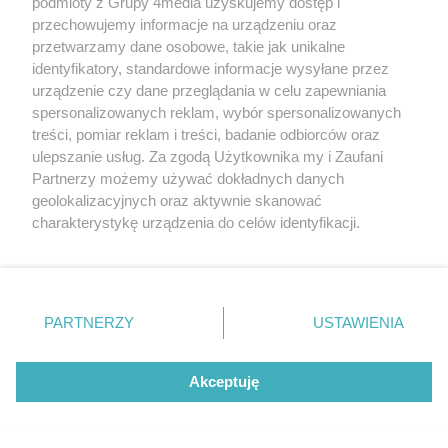
podmioty z Grupy 4media uzyskujemy dostęp i
przechowujemy informacje na urządzeniu oraz
przetwarzamy dane osobowe, takie jak unikalne
identyfikatory, standardowe informacje wysyłane przez
urządzenie czy dane przeglądania w celu zapewniania
spersonalizowanych reklam, wybór spersonalizowanych
treści, pomiar reklam i treści, badanie odbiorców oraz
Dworzec Gdański nie zostanie zabytkiem. Ochroną
ulepszanie usług. Za zgodą Użytkownika my i Zaufani
objęto jedynie dwa fragmenty historycznej elewacji
Partnerzy możemy używać dokładnych danych
Autor artykułu:
Wiktor Zając
geolokalizacyjnych oraz aktywnie skanować
charakterystykę urządzenia do celów identyfikacji.
Ponieważ cenimy Twoją prywatność, prosimy o zgodę na
korzystanie z tych technologii poprzez kliknięcie
„Akceptuję”. Zgoda jest dobrowolna i zawsze możesz ją
zmienić/wycofać klikając przycisk ustawień prywatności
PARTNERZY
USTAWIENIA
znajdujący się w lewym dolnym rogu strony
. Niektóre
rodzaje przetwarzania danych nie wymagają zgody
użytkownika, ale masz prawo sprzeciwić się takiemu
Akceptuję
przetwarzaniu. Preferencje będą miały zastosowania tylko
na tej witrynie.