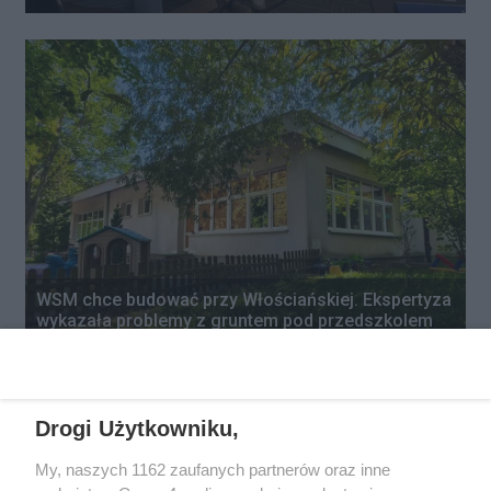
WSM chce budować przy Włościańskiej. Ekspertyza
wykazała problemy z gruntem pod przedszkolem
Autor artykułu:
Wiktor Zając
Drogi Użytkowniku,
My, naszych 1162 zaufanych partnerów oraz inne