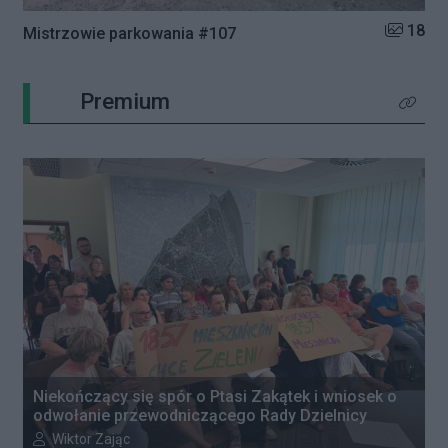
Liczba zd
18
Mistrzowie parkowania #107
Premium
Kliknij 
Niekończący się spór o Ptasi Zakątek i wniosek o
odwołanie przewodniczącego Rady Dzielnicy
Autor artykułu:
Wiktor Zając