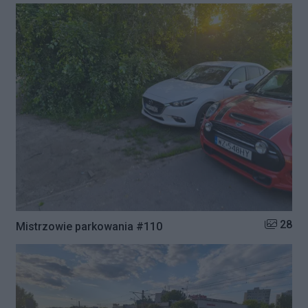
Liczba zd
28
Mistrzowie parkowania #110