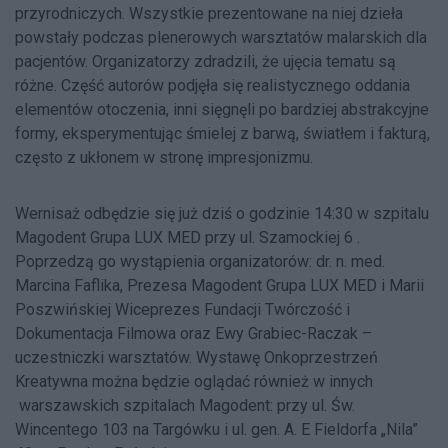
przyrodniczych. Wszystkie prezentowane na niej dzieła
powstały podczas plenerowych warsztatów malarskich dla
pacjentów. Organizatorzy zdradzili, że ujęcia tematu są
różne. Część autorów podjęła się realistycznego oddania
elementów otoczenia, inni sięgnęli po bardziej abstrakcyjne
formy, eksperymentując śmielej z barwą, światłem i fakturą,
często z ukłonem w stronę impresjonizmu.
Wernisaż odbędzie się już dziś o godzinie 14:30 w szpitalu
Magodent Grupa LUX MED przy ul. Szamockiej 6 .
Poprzedzą go wystąpienia organizatorów: dr. n. med.
Marcina Faflika, Prezesa Magodent Grupa LUX MED i Marii
Poszwińskiej Wiceprezes Fundacji Twórczość i
Dokumentacja Filmowa oraz Ewy Grabiec-Raczak –
uczestniczki warsztatów. Wystawę Onkoprzestrzeń
Kreatywna można będzie oglądać również w innych
warszawskich szpitalach Magodent: przy ul. Św.
Wincentego 103 na Targówku i ul. gen. A. E Fieldorfa „Nila”