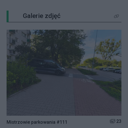
Galerie zdjęć
Kliknij 
Liczba zd
23
Mistrzowie parkowania #111