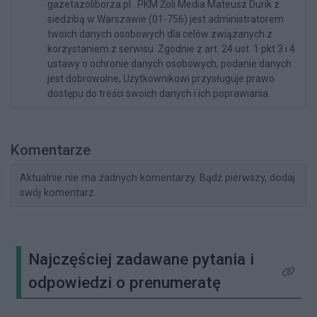
gazetazoliborza.pl . PKM Żoli Media Mateusz Durik z
siedzibą w Warszawie (01-756) jest administratorem
twoich danych osobowych dla celów związanych z
korzystaniem z serwisu. Zgodnie z art. 24 ust. 1 pkt 3 i 4
ustawy o ochronie danych osobowych, podanie danych
jest dobrowolne, Użytkownikowi przysługuje prawo
dostępu do treści swoich danych i ich poprawiania.
Komentarze
Aktualnie nie ma żadnych komentarzy. Bądź pierwszy, dodaj
swój komentarz.
Najczęściej zadawane pytania i
Kliknij 
odpowiedzi o prenumeratę