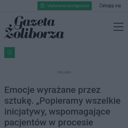
Przejdź do głównych treści
Przejdź do wyszukiwarki
Przejdź do głównego menu
Zaloguj się
Ułatwienia dostępności
enu
Prz
Bardzo ważna informacja dla podatników posiadających g
REKLAMA
Emocje wyrażane przez
sztukę. „Popieramy wszelkie
inicjatywy, wspomagające
pacjentów w procesie