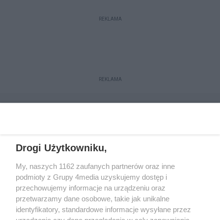
REKLAMA
REKLAMA
Drogi Użytkowniku,
My, naszych 1162 zaufanych partnerów oraz inne
podmioty z Grupy 4media uzyskujemy dostęp i
przechowujemy informacje na urządzeniu oraz
przetwarzamy dane osobowe, takie jak unikalne
Reklama
Kontakt
Regulamin
Dystrybucja
identyfikatory, standardowe informacje wysyłane przez
Regulamin prenumeraty
Polityka Prywatności
urządzenie czy dane przeglądania w celu zapewniania