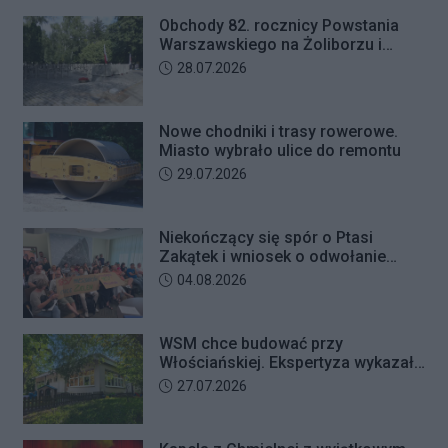
przyszedł odebrać przygotowane
Obchody 82. rocznicy Powstania
przez seniorkę 23 tysiące złotych.
Warszawskiego na Żoliborzu i
Mężczyzna usłyszał zarzut
Bielanach
Data dodania artykułu:
28.07.2026
usiłowania oszustwa i decyzją sądu
trafił na trzy miesiące do aresztu.
Nowe chodniki i trasy rowerowe.
Miasto wybrało ulice do remontu
Data dodania artykułu:
29.07.2026
Niekończący się spór o Ptasi
Zakątek i wniosek o odwołanie
przewodniczącego Rady Dzielnicy
Data dodania artykułu:
04.08.2026
WSM chce budować przy
Włościańskiej. Ekspertyza wykazała
problemy z gruntem pod
Data dodania artykułu:
27.07.2026
przedszkolem