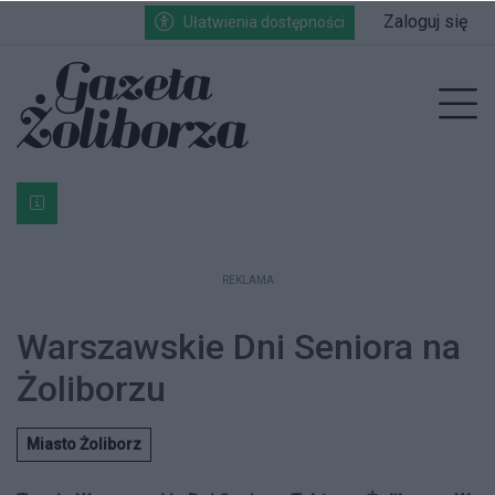
Przejdź do głównych treści
Przejdź do wyszukiwarki
Przejdź do głównego menu
Zaloguj się
Ułatwienia dostępności
enu
Prz
Bardzo ważna informacja dla podatników posiadających g
REKLAMA
Warszawskie Dni Seniora na
Żoliborzu
Miasto Żoliborz