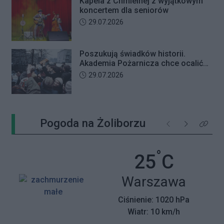
Kapela z Chmielnej z wyjątkowym
koncertem dla seniorów
Data dodania artykułu:
29.07.2026
Poszukują świadków historii.
Akademia Pożarnicza chce ocalić
wspomnienia z pamiętnego strajku
Data dodania artykułu:
29.07.2026
Pogoda na Żoliborzu
Poprzednie
Następne
Kliknij 
°
Temperatu
25
C
Miasto:
Warszawa
Ciśnienie: 1020 hPa
Wiatr: 10 km/h