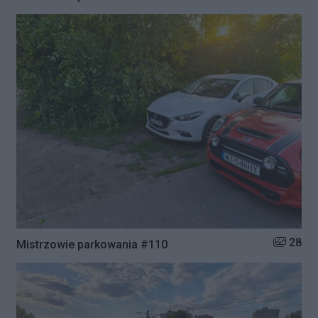
Liczba zd
28
Mistrzowie parkowania #110