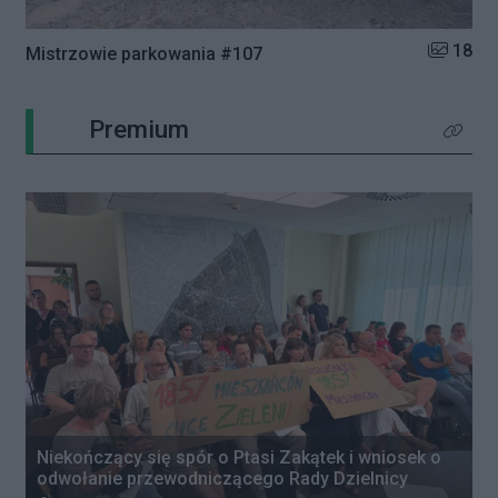
Liczba zd
18
Mistrzowie parkowania #107
Premium
Kliknij 
Niekończący się spór o Ptasi Zakątek i wniosek o
odwołanie przewodniczącego Rady Dzielnicy