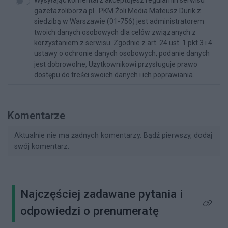
gazetazoliborza.pl . PKM Żoli Media Mateusz Durik z
siedzibą w Warszawie (01-756) jest administratorem
twoich danych osobowych dla celów związanych z
korzystaniem z serwisu. Zgodnie z art. 24 ust. 1 pkt 3 i 4
ustawy o ochronie danych osobowych, podanie danych
jest dobrowolne, Użytkownikowi przysługuje prawo
dostępu do treści swoich danych i ich poprawiania.
Komentarze
Aktualnie nie ma żadnych komentarzy. Bądź pierwszy, dodaj
swój komentarz.
Najczęściej zadawane pytania i
Kliknij 
odpowiedzi o prenumeratę