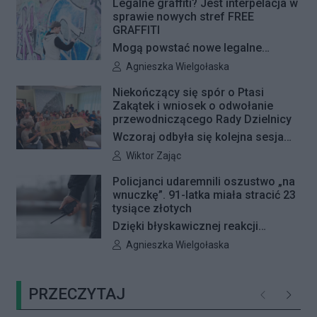
pojawią się jeszcze w tym roku.
Legalne graffiti? Jest interpelacja w
sprawie nowych stref FREE
GRAFFITI
Mogą powstać nowe legalne
miejsca do wykonywania graffiti.
Autor artykułu:
Agnieszka Wielgołaska
Radna Barbara Jędrzejczyk złożyła
Niekończący się spór o Ptasi
interpelację, w której proponuje
Zakątek i wniosek o odwołanie
wyznaczenie kolejnych stref FREE
przewodniczącego Rady Dzielnicy
GRAFFITI we współpracy z
Wczoraj odbyła się kolejna sesja
Zarządem Dróg Miejskich.
poświęcona procedowaniu
Autor artykułu:
Wiktor Zając
obywatelskiego projektu uchwały
Policjanci udaremnili oszustwo „na
Rady Dzielnicy Żoliborz w sprawie
wnuczkę”. 91-latka miała stracić 23
zaniechania budowy zespołu
tysiące złotych
przedszkolno-żłobkowego przy ul.
Dzięki błyskawicznej reakcji
Ficowskiego. Po blisko pięciu
kryminalnych 91-letnia mieszkanka
Autor artykułu:
Agnieszka Wielgołaska
godzinach obrady zostały
Warszawy nie padła ofiarą
przerwane. Ich kontynuację
oszustów działających metodą „na
zaplanowano na koniec sierpnia
PRZECZYTAJ
wnuczkę”. Policjanci zatrzymali 32-
Poprzednie
Następ
letniego mężczyznę w chwili, gdy