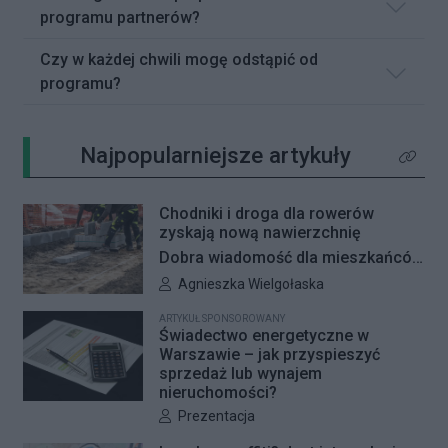
programu partnerów?
Czy w każdej chwili mogę odstąpić od
programu?
Najpopularniejsze artykuły
Kliknij 
Chodniki i droga dla rowerów
zyskają nową nawierzchnię
Dobra wiadomość dla mieszkańców
Woli i Żoliborza. Zarząd Dróg
Autor artykułu:
Agnieszka Wielgołaska
Miejskich przygotowuje kolejne
ARTYKUŁ SPONSOROWANY
remonty infrastruktury dla pieszych
Świadectwo energetyczne w
i rowerzystów. Oferty w
Warszawie – jak przyspieszyć
sprzedaż lub wynajem
przetargach zostały już otwarte, a
nieruchomości?
jeśli wszystko przebiegnie zgodnie
Autor artykułu:
Prezentacja
z planem, nowe nawierzchnie