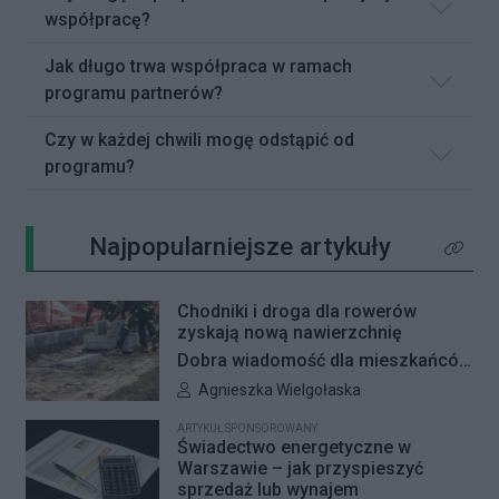
współpracę?
Jak długo trwa współpraca w ramach
programu partnerów?
Czy w każdej chwili mogę odstąpić od
programu?
Najpopularniejsze artykuły
Kliknij 
Chodniki i droga dla rowerów
zyskają nową nawierzchnię
Dobra wiadomość dla mieszkańców
Woli i Żoliborza. Zarząd Dróg
Autor artykułu:
Agnieszka Wielgołaska
Miejskich przygotowuje kolejne
ARTYKUŁ SPONSOROWANY
remonty infrastruktury dla pieszych
Świadectwo energetyczne w
i rowerzystów. Oferty w
Warszawie – jak przyspieszyć
sprzedaż lub wynajem
przetargach zostały już otwarte, a