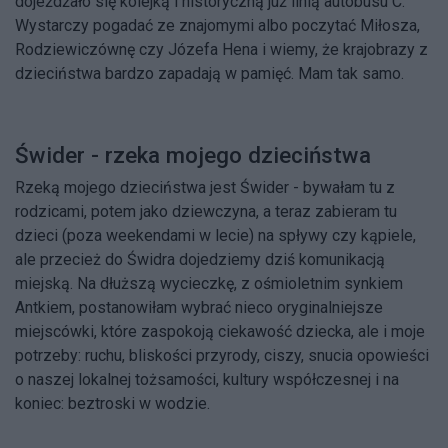
dojeżdżało się kolejką i historyczną już linią autobusu C.
Wystarczy pogadać ze znajomymi albo poczytać Miłosza,
Rodziewiczównę czy Józefa Hena i wiemy, że krajobrazy z
dzieciństwa bardzo zapadają w pamięć. Mam tak samo.
Świder - rzeka mojego dzieciństwa
Rzeką mojego dzieciństwa jest Świder - bywałam tu z
rodzicami, potem jako dziewczyna, a teraz zabieram tu
dzieci (poza weekendami w lecie) na spływy czy kąpiele,
ale przecież do Świdra dojedziemy dziś komunikacją
miejską. Na dłuższą wycieczkę, z ośmioletnim synkiem
Antkiem, postanowiłam wybrać nieco oryginalniejsze
miejscówki, które zaspokoją ciekawość dziecka, ale i moje
potrzeby: ruchu, bliskości przyrody, ciszy, snucia opowieści
o naszej lokalnej tożsamości, kultury współczesnej i na
koniec: beztroski w wodzie.