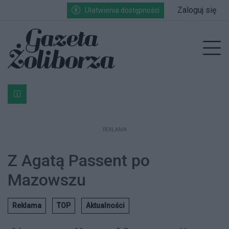
Przejdź do głównych treści
Przejdź do wyszukiwarki
Przejdź do głównego menu
Zaloguj się
Ułatwienia dostępności
enu
Prz
Bardzo ważna informacja dla podatników posiadających g
REKLAMA
Z Agatą Passent po
Mazowszu
Reklama
TOP
Aktualności