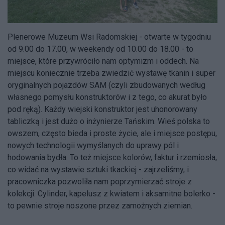
Plenerowe Muzeum Wsi Radomskiej - otwarte w tygodniu
od 9.00 do 17.00, w weekendy od 10.00 do 18.00 - to
miejsce, które przywróciło nam optymizm i oddech. Na
miejscu koniecznie trzeba zwiedzić wystawę tkanin i super
oryginalnych pojazdów SAM (czyli zbudowanych według
własnego pomysłu konstruktorów i z tego, co akurat było
pod ręką). Każdy wiejski konstruktor jest uhonorowany
tabliczką i jest dużo o inżynierze Tańskim. Wieś polska to
owszem, często bieda i proste życie, ale i miejsce postępu,
nowych technologii wymyślanych do uprawy pól i
hodowania bydła. To też miejsce kolorów, faktur i rzemiosła,
co widać na wystawie sztuki tkackiej - zajrzeliśmy, i
pracowniczka pozwoliła nam poprzymierzać stroje z
kolekcji. Cylinder, kapelusz z kwiatem i aksamitne bolerko -
to pewnie stroje noszone przez zamożnych ziemian.