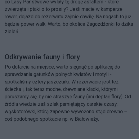
co Lasy Państwowe wylały tę drogę asfaltem - które
zwierzęta i ptaki o to prosiły? Jeśli macie w kamperze
rower, dojazd do rezerwatu zajmie chwilę. Na nogach to już
będzie power walk. Warto, bo okolice Zagożdżonki to dzika
zieleń.
Odkrywanie fauny i flory
Po dotarciu na miejsce, warto sięgnąć po aplikację do
sprawdzania gatunków polnych kwiatów i motyli -
spotkaliśmy cztery jaszczurki. W rezerwacie jest też
ścieżka i, tak teraz modne, drewniane kładki, którymi
poruszamy się, by nie straszyć fauny (ani deptać flory). Od
źródła wiedzie zaś szlak pamiętający carskie czasy,
wąskotorówki, którą zapewne wywożono stąd drewno –
coś podobnego spotkacie np. w Białowieży.