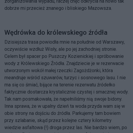
zorganizowania wypadu, raczej chęć odkrycia na nowo tak
dobrze mi przecież znanego i bliskiego Mazowsza.
Wędrówka do królewskiego źródła
Dzisiejsza trasa powiodła mnie na południe od Warszawy,
oczywiście wzdłuż Wisły, ale po jej zachodniej stronie.
Celem był spacer po Puszczy Kozienickiej i spróbowanie
wody z Królewskiego Źródła. Znajdziecie je w rezerwacie
utworzonym wokół małej rzeczki Zagożdżonki, która
meandruje wśród szuwarów, turzyc i sosnowego lasu. I nie
ma się co śmiać, bijące na terenie rezerwatu źródełko
faktycznie dostarcza krystalicznie czystej i smacznej wody.
Tak nam posmakowała, że napełniliśmy nią swoje bidony.
Inna sprawa, że w upalny dzień ta woda przyda wam się w
obie strony na dojściu do źródła. Parkujemy tam bowiem
przy szlabanie, skąd przez kolejne cztery kilometry
wiedzie asfaltowa (!) droga przez las. Nie bardzo wiem, po