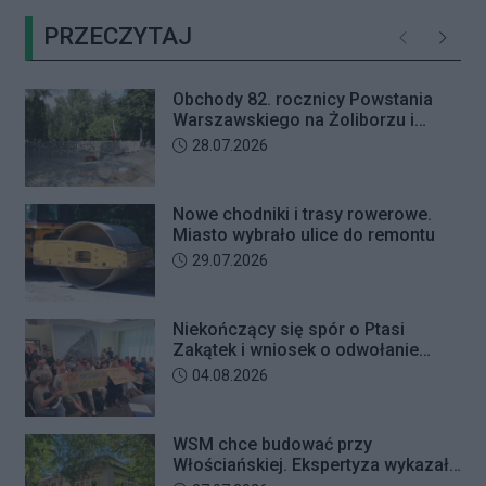
przerwane. Ich kontynuację
oszustów działających metodą „na
zaplanowano na koniec sierpnia
PRZECZYTAJ
wnuczkę”. Policjanci zatrzymali 32-
Poprzednie
Następ
letniego mężczyznę w chwili, gdy
przyszedł odebrać przygotowane
Obchody 82. rocznicy Powstania
przez seniorkę 23 tysiące złotych.
Warszawskiego na Żoliborzu i
Mężczyzna usłyszał zarzut
Bielanach
Data dodania artykułu:
28.07.2026
usiłowania oszustwa i decyzją sądu
trafił na trzy miesiące do aresztu.
Nowe chodniki i trasy rowerowe.
Miasto wybrało ulice do remontu
Data dodania artykułu:
29.07.2026
Niekończący się spór o Ptasi
Zakątek i wniosek o odwołanie
przewodniczącego Rady Dzielnicy
Data dodania artykułu:
04.08.2026
WSM chce budować przy
Włościańskiej. Ekspertyza wykazała
problemy z gruntem pod