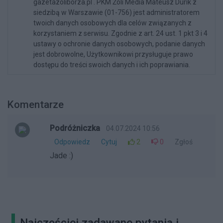
gazetazoliborza.pl . PKM Żoli Media Mateusz Durik z
siedzibą w Warszawie (01-756) jest administratorem
twoich danych osobowych dla celów związanych z
korzystaniem z serwisu. Zgodnie z art. 24 ust. 1 pkt 3 i 4
ustawy o ochronie danych osobowych, podanie danych
jest dobrowolne, Użytkownikowi przysługuje prawo
dostępu do treści swoich danych i ich poprawiania.
Komentarze
Podróżniczka
04.07.2024 10:56
Odpowiedz
Cytuj
2
0
Zgłoś
Jade :)
Najczęściej zadawane pytania i