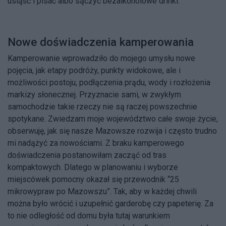
usiąść i pisać albo sączyć bezalkoholowe drinki.
Nowe doświadczenia kamperowania
Kamperowanie wprowadziło do mojego umysłu nowe
pojęcia, jak etapy podróży, punkty widokowe, ale i
możliwości postoju, podłączenia prądu, wody i rozłożenia
markizy słonecznej. Przyznacie sami, w zwykłym
samochodzie takie rzeczy nie są raczej powszechnie
spotykane. Zwiedzam moje województwo całe swoje życie,
obserwuję, jak się nasze Mazowsze rozwija i często trudno
mi nadążyć za nowościami. Z braku kamperowego
doświadczenia postanowiłam zacząć od tras
kompaktowych. Dlatego w planowaniu i wyborze
miejscówek pomocny okazał się przewodnik “25
mikrowypraw po Mazowszu”. Tak, aby w każdej chwili
można było wrócić i uzupełnić garderobę czy papeterię. Za
to nie odległość od domu była tutaj warunkiem