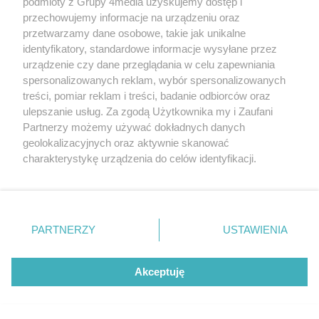
podmioty z Grupy 4media uzyskujemy dostęp i
Ciśnienie: 1021 hPa
przechowujemy informacje na urządzeniu oraz
Wiatr: 2 km/h
przetwarzamy dane osobowe, takie jak unikalne
identyfikatory, standardowe informacje wysyłane przez
urządzenie czy dane przeglądania w celu zapewniania
spersonalizowanych reklam, wybór spersonalizowanych
Galerie zdjęć
treści, pomiar reklam i treści, badanie odbiorców oraz
Kliknij 
ulepszanie usług. Za zgodą Użytkownika my i Zaufani
Partnerzy możemy używać dokładnych danych
geolokalizacyjnych oraz aktywnie skanować
charakterystykę urządzenia do celów identyfikacji.
Ponieważ cenimy Twoją prywatność, prosimy o zgodę na
korzystanie z tych technologii poprzez kliknięcie
„Akceptuję”. Zgoda jest dobrowolna i zawsze możesz ją
zmienić/wycofać klikając przycisk ustawień prywatności
PARTNERZY
USTAWIENIA
znajdujący się w lewym dolnym rogu strony
. Niektóre
rodzaje przetwarzania danych nie wymagają zgody
użytkownika, ale masz prawo sprzeciwić się takiemu
Akceptuję
przetwarzaniu. Preferencje będą miały zastosowania tylko
na tej witrynie.