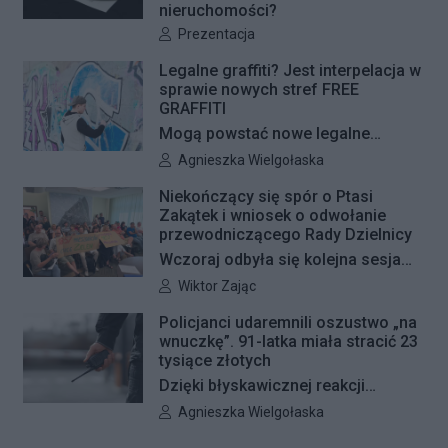
nieruchomości?
jeśli wszystko przebiegnie zgodnie
Autor artykułu:
Prezentacja
z planem, nowe nawierzchnie
pojawią się jeszcze w tym roku.
Legalne graffiti? Jest interpelacja w
sprawie nowych stref FREE
GRAFFITI
Mogą powstać nowe legalne
miejsca do wykonywania graffiti.
Autor artykułu:
Agnieszka Wielgołaska
Radna Barbara Jędrzejczyk złożyła
Niekończący się spór o Ptasi
interpelację, w której proponuje
Zakątek i wniosek o odwołanie
wyznaczenie kolejnych stref FREE
przewodniczącego Rady Dzielnicy
GRAFFITI we współpracy z
Wczoraj odbyła się kolejna sesja
Zarządem Dróg Miejskich.
poświęcona procedowaniu
Autor artykułu:
Wiktor Zając
obywatelskiego projektu uchwały
Policjanci udaremnili oszustwo „na
Rady Dzielnicy Żoliborz w sprawie
wnuczkę”. 91-latka miała stracić 23
zaniechania budowy zespołu
tysiące złotych
przedszkolno-żłobkowego przy ul.
Dzięki błyskawicznej reakcji
Ficowskiego. Po blisko pięciu
kryminalnych 91-letnia mieszkanka
Autor artykułu:
Agnieszka Wielgołaska
godzinach obrady zostały
Warszawy nie padła ofiarą