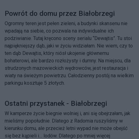
Powrót do domu przez Białobrzegi
Ogromny teren jest pełen zieleni, a budynki skansenu nie
wpadają na siebie, co pozwala na indywidualne ich
podziwianie. Tutaj kręcono sceny serialu “Dewajtis”. Tu stoi
najpiękniejszy dąb, jaki w życiu widziałam. Nie wiem, czy to
ten dąb Dewajtis, który niósł ukojenie głównemu
bohaterowi, ale bardzo rozłożysty i dumny. Na miejscu, dla
strudzonych mazowieckich wędrowców, jest restauracja i
wiaty na świeżym powietrzu. Całodzienny postój na wielkim
parkingu kosztuje 5 złotych.
Ostatni przystanek - Białobrzegi
W kamperze życie biegnie wolniej i, ani się obejrzałam, jak
mieliśmy popołudnie. Dlatego z Radomia ruszyliśmy w
kierunku domu, ale przecież letni wypad nie może obejść
się bez kąpieli i… lodów. Dlatego po mniej więcej