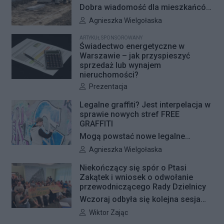
Dobra wiadomość dla mieszkańców
Woli i Żoliborza. Zarząd Dróg
Autor artykułu:
Agnieszka Wielgołaska
Miejskich przygotowuje kolejne
ARTYKUŁ SPONSOROWANY
remonty infrastruktury dla pieszych
Świadectwo energetyczne w
i rowerzystów. Oferty w
Warszawie – jak przyspieszyć
sprzedaż lub wynajem
przetargach zostały już otwarte, a
nieruchomości?
jeśli wszystko przebiegnie zgodnie
Autor artykułu:
Prezentacja
z planem, nowe nawierzchnie
pojawią się jeszcze w tym roku.
Legalne graffiti? Jest interpelacja w
sprawie nowych stref FREE
GRAFFITI
Mogą powstać nowe legalne
miejsca do wykonywania graffiti.
Autor artykułu:
Agnieszka Wielgołaska
Radna Barbara Jędrzejczyk złożyła
Niekończący się spór o Ptasi
interpelację, w której proponuje
Zakątek i wniosek o odwołanie
wyznaczenie kolejnych stref FREE
przewodniczącego Rady Dzielnicy
GRAFFITI we współpracy z
Wczoraj odbyła się kolejna sesja
Zarządem Dróg Miejskich.
poświęcona procedowaniu
Autor artykułu:
Wiktor Zając
obywatelskiego projektu uchwały