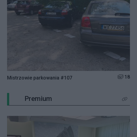
Liczba zd
18
Mistrzowie parkowania #107
Premium
Kliknij 