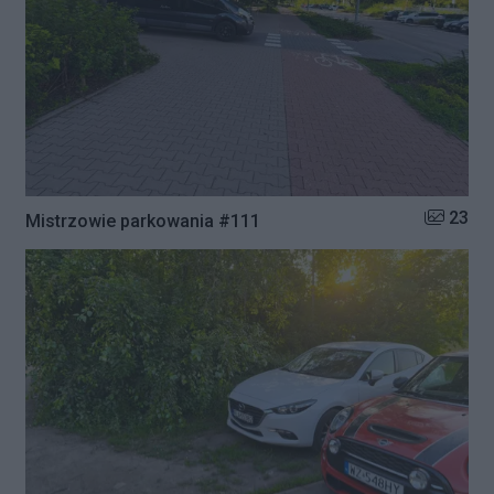
Liczba zd
23
Mistrzowie parkowania #111