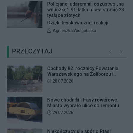
Policjanci udaremnili oszustwo „na
Rady Dzielnicy Żoliborz w sprawie
wnuczkę”. 91-latka miała stracić 23
zaniechania budowy zespołu
tysiące złotych
przedszkolno-żłobkowego przy ul.
Dzięki błyskawicznej reakcji
Ficowskiego. Po blisko pięciu
kryminalnych 91-letnia mieszkanka
Autor artykułu:
Agnieszka Wielgołaska
godzinach obrady zostały
Warszawy nie padła ofiarą
przerwane. Ich kontynuację
oszustów działających metodą „na
zaplanowano na koniec sierpnia
PRZECZYTAJ
wnuczkę”. Policjanci zatrzymali 32-
Poprzednie
Następ
letniego mężczyznę w chwili, gdy
przyszedł odebrać przygotowane
Obchody 82. rocznicy Powstania
przez seniorkę 23 tysiące złotych.
Warszawskiego na Żoliborzu i
Mężczyzna usłyszał zarzut
Bielanach
Data dodania artykułu:
28.07.2026
usiłowania oszustwa i decyzją sądu
trafił na trzy miesiące do aresztu.
Nowe chodniki i trasy rowerowe.
Miasto wybrało ulice do remontu
Data dodania artykułu:
29.07.2026
Niekończący się spór o Ptasi