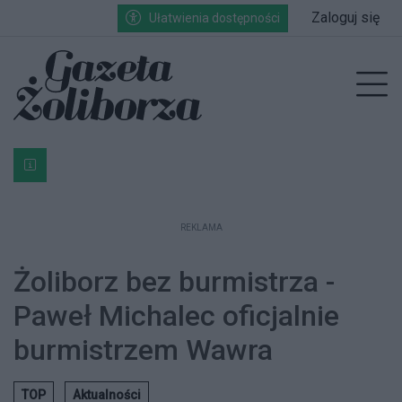
Przejdź do głównych treści
Przejdź do wyszukiwarki
Przejdź do głównego menu
Zaloguj się
Ułatwienia dostępności
enu
Prz
Bardzo ważna informacja dla podatników posiadających g
REKLAMA
Żoliborz bez burmistrza -
Paweł Michalec oficjalnie
burmistrzem Wawra
TOP
Aktualności