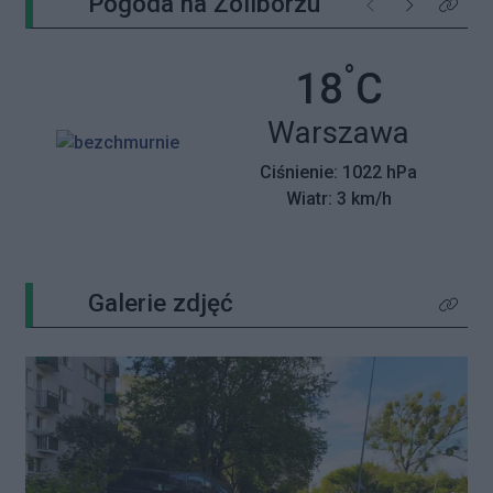
Pogoda na Żoliborzu
Poprzednie
Następne
Kliknij 
°
Temperatu
18
C
Miasto:
Warszawa
Ciśnienie: 1022 hPa
Wiatr: 3 km/h
Galerie zdjęć
Kliknij 