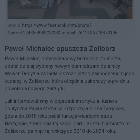
Źródło:
https://www.facebook.com/photo?
fbid=7612436588873208&set=pcb.7612436718873195
Paweł Michalec opuszcza Żoliborz
Paweł Michalec, dotychczasowy burmistrz Żoliborza,
został dzisiaj wybrany nowym burmistrzem dzielnicy
Wawer. Decyzja zapadła jeszcze przed zakończeniem jego
kadencji w Żoliborzu, która oficjalnie zakończy się w dniu
powołania nowego zarządu.
Jak informowaliśmy w poprzednim artykule. Kariera
polityczna Pawła Michalca rozpoczęła się na Targówku,
gdzie do 2018 roku pełnił funkcję wiceburmistrza.
Następnie, z ramienia tej samej partii, został burmistrzem
Żoliborza, pełniąc tę funkcję od 2018 do 2024 roku.