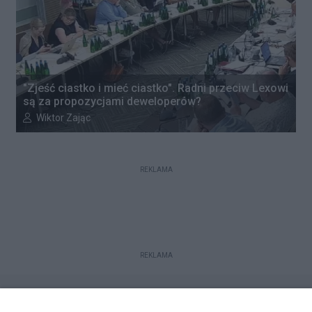
"Zjeść ciastko i mieć ciastko". Radni przeciw Lexowi
są za propozycjami deweloperów?
Autor artykułu:
Wiktor Zając
REKLAMA
REKLAMA