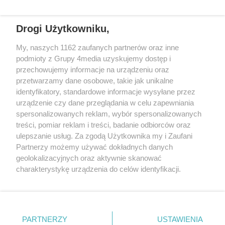
Drogi Użytkowniku,
My, naszych 1162 zaufanych partnerów oraz inne
podmioty z Grupy 4media uzyskujemy dostęp i
przechowujemy informacje na urządzeniu oraz
przetwarzamy dane osobowe, takie jak unikalne
Reklama
Kontakt
Regulamin
Dystrybucja
identyfikatory, standardowe informacje wysyłane przez
Regulamin prenumeraty
Polityka Prywatności
urządzenie czy dane przeglądania w celu zapewniania
spersonalizowanych reklam, wybór spersonalizowanych
treści, pomiar reklam i treści, badanie odbiorców oraz
Zapisz się do newslettera
ulepszanie usług. Za zgodą Użytkownika my i Zaufani
Dołącz do grona ludzi najlepiej poinformowanych!
Partnerzy możemy używać dokładnych danych
geolokalizacyjnych oraz aktywnie skanować
Zapisz się »
charakterystykę urządzenia do celów identyfikacji.
Ponieważ cenimy Twoją prywatność, prosimy o zgodę na
korzystanie z tych technologii poprzez kliknięcie
Szukaj
„Akceptuję”. Zgoda jest dobrowolna i zawsze możesz ją
zmienić/wycofać klikając przycisk ustawień prywatności
PARTNERZY
USTAWIENIA
znajdujący się w lewym dolnym rogu strony
. Niektóre