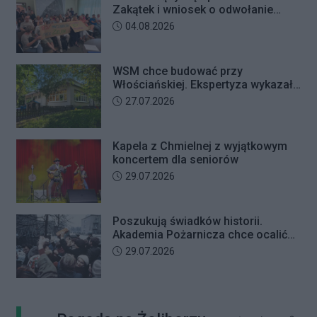
Zakątek i wniosek o odwołanie
przewodniczącego Rady Dzielnicy
Data dodania artykułu:
04.08.2026
WSM chce budować przy
Włościańskiej. Ekspertyza wykazała
problemy z gruntem pod
Data dodania artykułu:
27.07.2026
przedszkolem
Kapela z Chmielnej z wyjątkowym
koncertem dla seniorów
Data dodania artykułu:
29.07.2026
Poszukują świadków historii.
Akademia Pożarnicza chce ocalić
wspomnienia z pamiętnego strajku
Data dodania artykułu:
29.07.2026