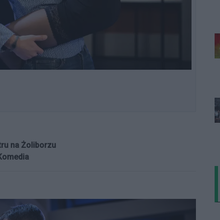
tru na Żoliborzu
 Komedia