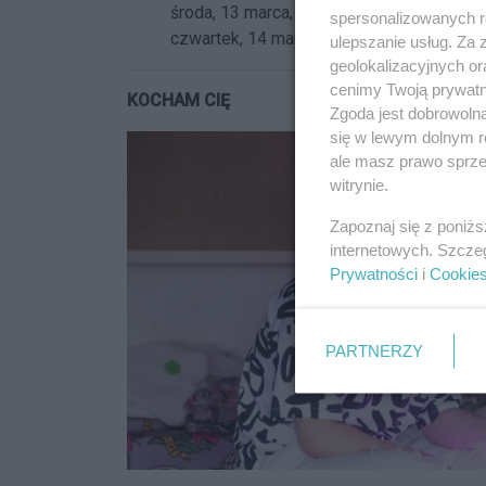
środa, 13 marca, 19:00
spersonalizowanych re
czwartek, 14 marca, 19:00
ulepszanie usług. Za
geolokalizacyjnych or
cenimy Twoją prywatno
KOCHAM CIĘ
Zgoda jest dobrowoln
się w lewym dolnym r
ale masz prawo sprzec
witrynie.
Zapoznaj się z poniż
internetowych. Szcze
Prywatności
i
Cookie
PARTNERZY