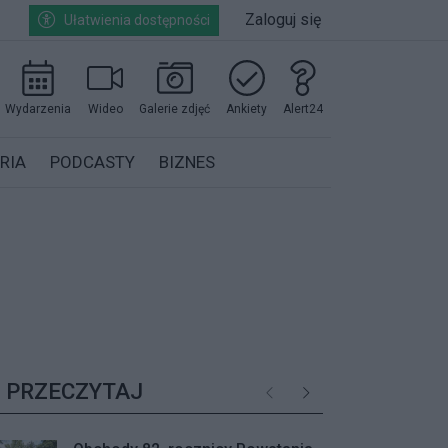
Zaloguj się
Ułatwienia dostępności
Wydarzenia
Wideo
Galerie zdjęć
Ankiety
Alert24
RIA
PODCASTY
BIZNES
PRZECZYTAJ
Poprzednie
Następne