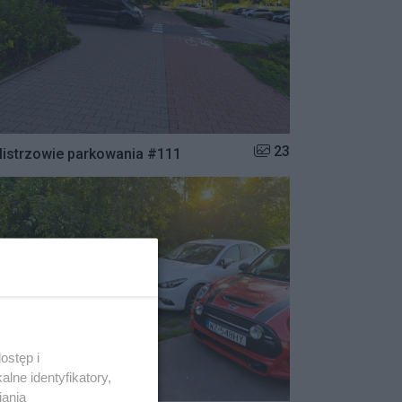
Liczba zdjęć w galerii:
23
istrzowie parkowania #111
ostęp i
lne identyfikatory,
iania