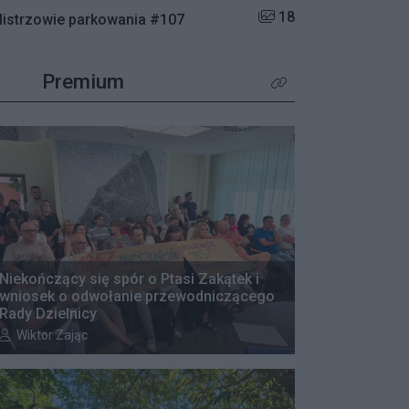
Liczba zdjęć w galerii:
18
istrzowie parkowania #107
Premium
Kliknij aby zobaczyć wię
Niekończący się spór o Ptasi Zakątek i
wniosek o odwołanie przewodniczącego
Rady Dzielnicy
Autor artykułu:
Wiktor Zając