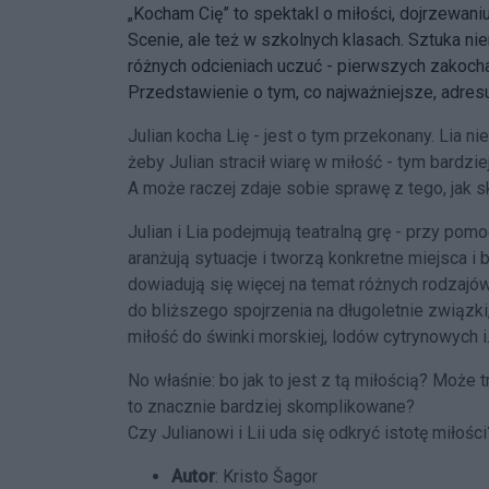
„Kocham Cię” to spektakl o miłości, dojrzewaniu,
Scenie, ale też w szkolnych klasach. Sztuka n
różnych odcieniach uczuć - pierwszych zakocha
Przedstawienie o tym, co najważniejsze, adresu
Julian kocha Lię - jest o tym przekonany. Lia n
żeby Julian stracił wiarę w miłość - tym bardzi
A może raczej zdaje sobie sprawę z tego, jak
Julian i Lia podejmują teatralną grę - przy pom
aranżują sytuacje i tworzą konkretne miejsca i 
dowiadują się więcej na temat różnych rodzajów 
do bliższego spojrzenia na długoletnie związki,
miłość do świnki morskiej, lodów cytrynowych i
No właśnie: bo jak to jest z tą miłością? Może
to znacznie bardziej skomplikowane?
Czy Julianowi i Lii uda się odkryć istotę miłości
Autor
: Kristo Šagor