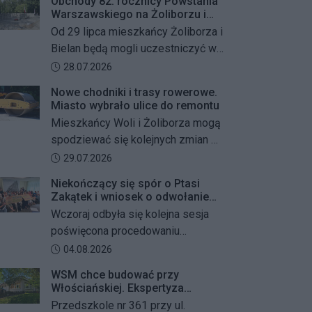
Obchody 82. rocznicy Powstania
Warszawskiego na Żoliborzu i
Bielanach
Od 29 lipca mieszkańcy Żoliborza i
Bielan będą mogli uczestniczyć w
szeregu kolejnych wydarzeń
Data dodania artykułu:
28.07.2026
upamiętniających 82. rocznicę
Nowe chodniki i trasy rowerowe.
Powstania Warszawskiego oraz
Miasto wybrało ulice do remontu
żołnierzy Armii Krajowej Obwodu
Mieszkańcy Woli i Żoliborza mogą
„Żywiciel”. W programie znalazły
spodziewać się kolejnych zmian w
się akcje porządkowania miejsc
miejskiej przestrzeni. Warszawa
Data dodania artykułu:
29.07.2026
pamięci, uroczystości patriotyczne,
przygotowuje remonty chodników i
spotkania z powstańcami oraz
Niekończący się spór o Ptasi
dróg dla rowerów na kilku ważnych
Zakątek i wniosek o odwołanie
wspólne oddanie hołdu bohaterom
ulicach obu dzielnic. Wykonawcy
przewodniczącego Rady
Wczoraj odbyła się kolejna sesja
mają zostać wybrani w przetargu, a
Dzielnicy
poświęcona procedowaniu
wszystkie prace mają zakończyć
obywatelskiego projektu uchwały
Data dodania artykułu:
04.08.2026
się jeszcze w tym roku.
Rady Dzielnicy Żoliborz w sprawie
WSM chce budować przy
zaniechania budowy zespołu
Włościańskiej. Ekspertyza
przedszkolno-żłobkowego przy ul.
wykazała problemy z gruntem
Przedszkole nr 361 przy ul.