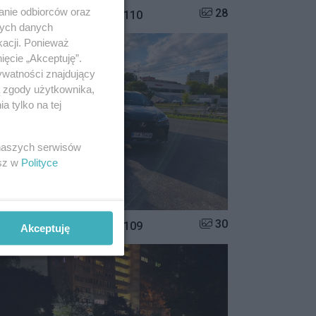
anie odbiorców oraz
Liczba zdjęć w galerii:
28
istrzowie parkowania #110
nych danych
kacji. Ponieważ
ięcie „Akceptuję”.
ywatności znajdujący
ą zgody użytkownika,
 tylko na tej
 naszych serwisów
esz w
Polityce
Liczba zdjęć w galerii:
30
istrzowie parkowania #109
Akceptuję