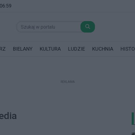
 06:59
RZ
BIELANY
KULTURA
LUDZIE
KUCHNIA
HISTO
REKLAMA
datników posiadających garaż!
edia