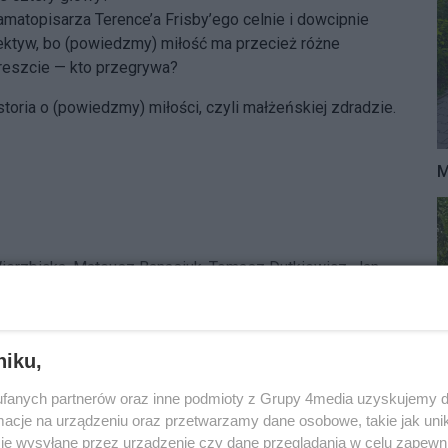
matopisarza Terence’a Frisby’ego celnie i dowcipnie
pektyw, bo (powiedzmy) miłość ma przecież różne
 wreszcie — kto przegrywa?
toria o (powiedzmy) miłości, czyli małżeńskiej zdradzie.
M
ierzbicka,
Mateusz Banasiuk, Tomasz Dutkiewicz, Jan
niku,
fanych partnerów oraz inne podmioty z Grupy 4media uzyskujemy d
cje na urządzeniu oraz przetwarzamy dane osobowe, takie jak unika
je wysyłane przez urządzenie czy dane przeglądania w celu zapewn