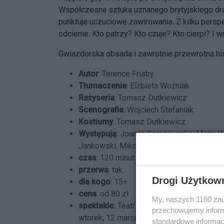
Współczesna sztuka uznanego brytyjskiego dra
punktuje uczuciowe zawirowania. Z kilku pers
odcienie. Kto patrzy? Kto czuje? Kto cierpi? I
Gwiazdorska obsada i zawrotnie przewrotna his
Autor
: Terence Frisby
Tłumaczenie
: Elżbieta Woźniak
Reżyseria
: Tomasz Dutkiewicz
Scenografia
: Wojciech Stefaniak
Kostiumy
: Tomasz Dutkiewicz
Występują
: Joanna Koroniewska, Marta W
Jankowski, Mikołaj Krawczyk
czas
: 120 minut
przerwa
: tak
Drogi Użytkow
dla kogo
: 15+
cena
: od 80 zł
My, naszych 1160 zau
spektakle:
Teatr Komedia
przechowujemy informa
wtorek, 12 marca, 19:00
standardowe informac