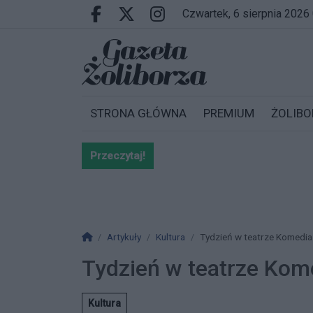
Przejdź do głównych treści
Przejdź do wyszukiwarki
Przejdź do głównego menu
czwartek, 6 sierpnia 2026
Facebook.com
X.com
Instagram.com
STRONA GŁÓWNA
PREMIUM
ŻOLIBO
Przeczytaj!
Bardzo ważna informacja dla po
Strona główna
Artykuły
Kultura
Tydzień w teatrze Komedia
Tydzień w teatrze Kom
Kultura