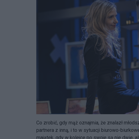
Co zrobić, gdy mąż oznajmia, że znalazł młodsz
partnera z inną, i to w sytuacji biurowo-biurkow
majątek, gdy w kolejce po swoje są nie dwie, a