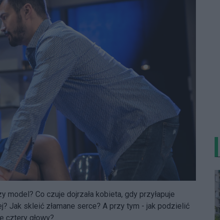
y model? Co czuje dojrzała kobieta, gdy przyłapuje
ej? Jak skleić złamane serce? A przy tym - jak podzielić
le cztery głowy?