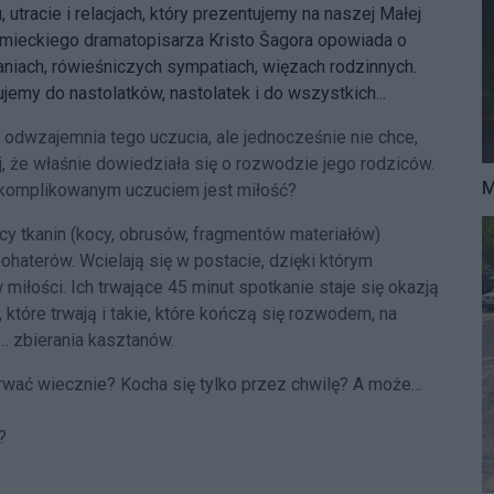
 utracie i relacjach, który prezentujemy na naszej Małej
iemieckiego dramatopisarza Kristo Šagora opowiada o
niach, rówieśniczych sympatiach, więzach rodzinnych.
jemy do nastolatków, nastolatek i do wszystkich...
ie odwzajemnia tego uczucia, ale jednocześnie nie chce,
ej, że właśnie dowiedziała się o rozwodzie jego rodziców.
M
 skomplikowanym uczuciem jest miłość?
ocy tkanin (kocy, obrusów, fragmentów materiałów)
bohaterów. Wcielają się w postacie, dzięki którym
miłości. Ich trwające 45 minut spotkanie staje się okazją
 które trwają i takie, które kończą się rozwodem, na
… zbierania kasztanów.
 trwać wiecznie? Kocha się tylko przez chwilę? A może…
?