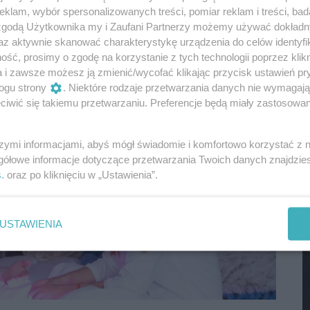
klam, wybór spersonalizowanych treści, pomiar reklam i treści, bad
M
 zgodą Użytkownika my i Zaufani Partnerzy możemy używać dokład
az aktywnie skanować charakterystykę urządzenia do celów identyfi
ść, prosimy o zgodę na korzystanie z tych technologii poprzez klikn
a i zawsze możesz ją zmienić/wycofać klikając przycisk ustawień pr
ogu strony
. Niektóre rodzaje przetwarzania danych nie wymagaj
iwić się takiemu przetwarzaniu. Preferencje będą miały zastosowania
szymi informacjami, abyś mógł świadomie i komfortowo korzystać z
gółowe informacje dotyczące przetwarzania Twoich danych znajdzi
s
. oraz po kliknięciu w „Ustawienia”.
M
USTAWIENIA