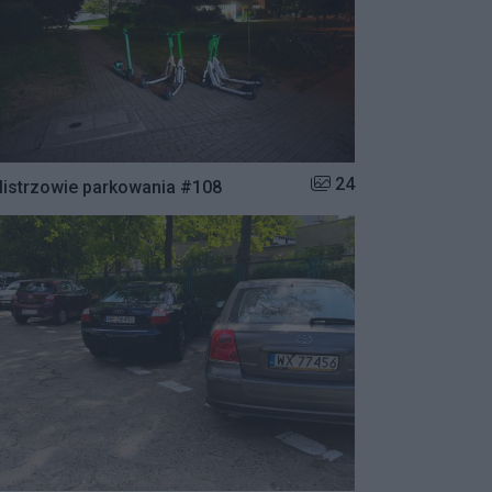
Liczba zdjęć w galerii:
24
istrzowie parkowania #108