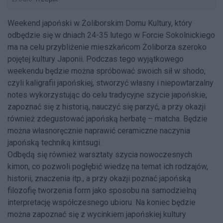
Weekend japoński w Żoliborskim Domu Kultury, który
odbędzie się w dniach 24-35 lutego w Forcie Sokolnickiego
ma na celu przybliżenie mieszkańcom Żoliborza szeroko
pojętej kultury Japonii. Podczas tego wyjątkowego
weekendu będzie można spróbować swoich sił w shodo,
czyli kaligrafii japońskiej, stworzyć własny i niepowtarzalny
notes wykorzystując do celu tradycyjne szycie japońskie,
zapoznać się z historią, nauczyć się parzyć, a przy okazji
również zdegustować japońską herbatę – matcha. Będzie
można własnoręcznie naprawić ceramiczne naczynia
japońską techniką kintsugi.
Odbędą się również warsztaty szycia nowoczesnych
kimon, co pozwoli pogłębić wiedzę na temat ich rodzajów,
historii, znaczenia itp., a przy okazji poznać japońską
filozofię tworzenia form jako sposobu na samodzielną
interpretację współczesnego ubioru. Na koniec będzie
można zapoznać się z wycinkiem japońskiej kultury