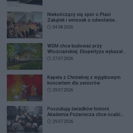
Niekończący się spór o Ptasi
Zakątek i wniosek o odwołanie
przewodniczącego Rady Dzielnicy
Data dodania artykułu:
04.08.2026
WSM chce budować przy
Włościańskiej. Ekspertyza wykazała
problemy z gruntem pod
Data dodania artykułu:
27.07.2026
przedszkolem
Kapela z Chmielnej z wyjątkowym
koncertem dla seniorów
Data dodania artykułu:
29.07.2026
Poszukują świadków historii.
Akademia Pożarnicza chce ocalić
wspomnienia z pamiętnego strajku
Data dodania artykułu:
29.07.2026