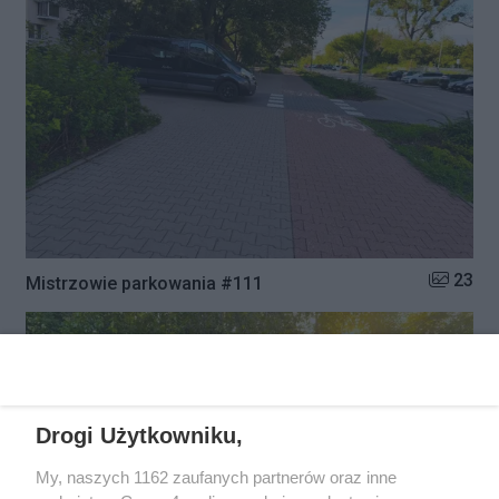
Liczba zd
23
Mistrzowie parkowania #111
Drogi Użytkowniku,
My, naszych 1162 zaufanych partnerów oraz inne