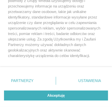
podmioty z Grupy 4media uzyskujemy dostęp i
przechowujemy informacje na urządzeniu oraz
przetwarzamy dane osobowe, takie jak unikalne
identyfikatory, standardowe informacje wysyłane przez
urządzenie czy dane przeglądania w celu zapewniania
spersonalizowanych reklam, wybór spersonalizowanych
treści, pomiar reklam i treści, badanie odbiorców oraz
Liczba zd
28
Mistrzowie parkowania #110
ulepszanie usług. Za zgodą Użytkownika my i Zaufani
Partnerzy możemy używać dokładnych danych
geolokalizacyjnych oraz aktywnie skanować
charakterystykę urządzenia do celów identyfikacji.
Ponieważ cenimy Twoją prywatność, prosimy o zgodę na
korzystanie z tych technologii poprzez kliknięcie
„Akceptuję”. Zgoda jest dobrowolna i zawsze możesz ją
zmienić/wycofać klikając przycisk ustawień prywatności
PARTNERZY
USTAWIENIA
znajdujący się w lewym dolnym rogu strony
. Niektóre
rodzaje przetwarzania danych nie wymagają zgody
użytkownika, ale masz prawo sprzeciwić się takiemu
Akceptuję
przetwarzaniu. Preferencje będą miały zastosowania tylko
na tej witrynie.