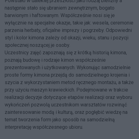
Powstało w dalekiej przeszłości jako rodzaj bielizny a
następnie stało się ubraniem zewnętrznym, bogato
barwionym i haftowanym. Współcześnie nosi się je
wyłącznie na specjalne okazje, takie jak: wesela, ceremonie
parzenia herbaty, oficjalne imprezy i pogrzeby. Odpowiedni
styl i kolor kimona zależy od okazji, wieku, stanu i pozycji
społecznej noszącej je osoby.
Uczestnicy zajęć zapoznają się z krótką historią kimona,
poznają budowę i rodzaje kimon współcześnie
prezentowanych i użytkowanych. Wykonując samodzielnie
proste formy kimona przejdą do samodzielnego krojenia i
szycia z wykorzystaniem metod ręcznego montażu, a także
przy użyciu maszyn krawieckich. Podejmowane w trakcie
realizacji decyzje dotyczące etapów realizacji oraz wyboru
wykończeń pozwolą uczestnikom warsztatów rozwinąć
zainteresowanie modą i kulturą, oraz pogłębić wiedzę na
temat tworzenia form jako sposób na samodzielną
interpretację współczesnego ubioru.