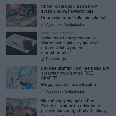
Chodniki i droga dla rowerów
zyskają nową nawierzchnię
Dobra wiadomość dla mieszkańców
Woli i Żoliborza. Zarząd Dróg
Autor artykułu:
Agnieszka Wielgołaska
Miejskich przygotowuje kolejne
ARTYKUŁ SPONSOROWANY
remonty infrastruktury dla pieszych
Świadectwo energetyczne w
i rowerzystów. Oferty w
Warszawie – jak przyspieszyć
sprzedaż lub wynajem
przetargach zostały już otwarte, a
nieruchomości?
jeśli wszystko przebiegnie zgodnie
Autor artykułu:
Prezentacja
z planem, nowe nawierzchnie
pojawią się jeszcze w tym roku.
Legalne graffiti? Jest interpelacja w
sprawie nowych stref FREE
GRAFFITI
Mogą powstać nowe legalne
miejsca do wykonywania graffiti.
Autor artykułu:
Agnieszka Wielgołaska
Radna Barbara Jędrzejczyk złożyła
Niekończący się spór o Ptasi
interpelację, w której proponuje
Zakątek i wniosek o odwołanie
wyznaczenie kolejnych stref FREE
przewodniczącego Rady Dzielnicy
GRAFFITI we współpracy z