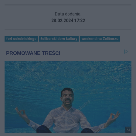
Data dodania:
23.02.2024 17:22
fort sokolnickiego
żoliborski dom kultury
weekend na Żoliborzu