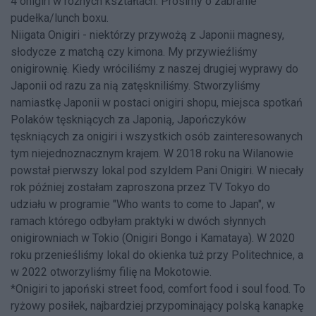
4 onigiri w różnych kształtach. Prosimy o zabranie
pudełka/lunch boxu.
Niigata Onigiri - niektórzy przywożą z Japonii magnesy,
słodycze z matchą czy kimona. My przywieźliśmy
onigirownię. Kiedy wróciliśmy z naszej drugiej wyprawy do
Japonii od razu za nią zatęskniliśmy. Stworzyliśmy
namiastkę Japonii w postaci onigiri shopu, miejsca spotkań
Polaków tęskniących za Japonią, Japończyków
tęskniących za onigiri i wszystkich osób zainteresowanych
tym niejednoznacznym krajem. W 2018 roku na Wilanowie
powstał pierwszy lokal pod szyldem Pani Onigiri. W niecały
rok później zostałam zaproszona przez TV Tokyo do
udziału w programie "Who wants to come to Japan", w
ramach którego odbyłam praktyki w dwóch słynnych
onigirowniach w Tokio (Onigiri Bongo i Kamataya). W 2020
roku przenieśliśmy lokal do okienka tuż przy Politechnice, a
w 2022 otworzyliśmy filię na Mokotowie.
*Onigiri to japoński street food, comfort food i soul food. To
ryżowy posiłek, najbardziej przypominający polską kanapkę