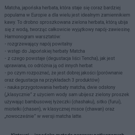
Matcha, japońska herbata, która staje się coraz bardziej
popularna w Europie a dla wielu jest idealnym zamiennikiem
kawy. To drobno sproszkowana zielona herbata, którą ubija
się z wodą, tworząc całkowicie wyjątkowy napój-zawiesinę.
Harmonogram warsztatów:
- rozgrzewający napój powitalny
- wstęp do Japońskiej herbaty Matcha
- z czego powstaje (degustacja liści Tencha), jak jest
uprawiana, co odróżnia ją od innych herbat
- po czym rozpoznać, że jest dobrej jakości (porównanie
oraz degustacja na przykładach 3 produktów)
- nauka przygotowania herbaty matcha, dwie odsłony
(„klasycznie” z użyciem wody sam ubijesz zielony proszek
używając bambusowej łyżeczki (chashaku), sitko (furui),
miotełki (chasen), w klasycznej misce (chawan) oraz
„nowocześnie” w wersji matcha latte.