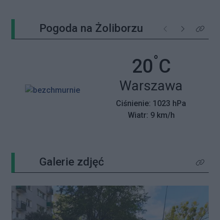
Pogoda na Żoliborzu
Poprzednie
Następne
Kliknij 
°
Temperatu
20
C
Miasto:
Warszawa
Ciśnienie: 1023 hPa
Wiatr: 9 km/h
Galerie zdjęć
Kliknij 