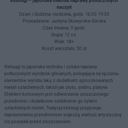
Kintsugi – japońska metoda naprawy potłuczonych
naczyń
Dzień i Godzina: niedziela, godz. 16:30-19:30
Prowadzenie: Justyna Skowyrska-Górska
Czas trwania: 3 godz.
Grupa: 12 os.
Wiek: 18+
Koszt warsztatu: 50 zł
Kintsugi to japońska technika i sztuka naprawy
potłuczonych wyrobów glinianych, polegająca na łączeniu
elementów wyrobu laką z dodatkiem sproszkowanych
metali szlachetnych, takich jak złoto, srebro, platyna.
Efektem końcowym jest odtworzenie zniszczonego
przedmiotu i dodatkowe ozdobienie go żyłami
szlachetnych metali. Tradycja kintsugi przypisuje
naprawionemu przedmiotowi większą wartość artystyczną
niż posiadał przed zniszczeniem.