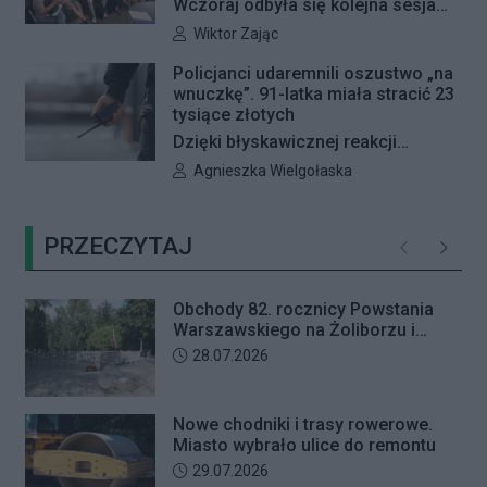
Wczoraj odbyła się kolejna sesja
Zarządem Dróg Miejskich.
poświęcona procedowaniu
Autor artykułu:
Wiktor Zając
obywatelskiego projektu uchwały
Policjanci udaremnili oszustwo „na
Rady Dzielnicy Żoliborz w sprawie
wnuczkę”. 91-latka miała stracić 23
zaniechania budowy zespołu
tysiące złotych
przedszkolno-żłobkowego przy ul.
Dzięki błyskawicznej reakcji
Ficowskiego. Po blisko pięciu
kryminalnych 91-letnia mieszkanka
Autor artykułu:
Agnieszka Wielgołaska
godzinach obrady zostały
Warszawy nie padła ofiarą
przerwane. Ich kontynuację
oszustów działających metodą „na
zaplanowano na koniec sierpnia
PRZECZYTAJ
wnuczkę”. Policjanci zatrzymali 32-
Poprzednie
Następ
letniego mężczyznę w chwili, gdy
przyszedł odebrać przygotowane
Obchody 82. rocznicy Powstania
przez seniorkę 23 tysiące złotych.
Warszawskiego na Żoliborzu i
Mężczyzna usłyszał zarzut
Bielanach
Data dodania artykułu:
28.07.2026
usiłowania oszustwa i decyzją sądu
trafił na trzy miesiące do aresztu.
Nowe chodniki i trasy rowerowe.
Miasto wybrało ulice do remontu
Data dodania artykułu:
29.07.2026