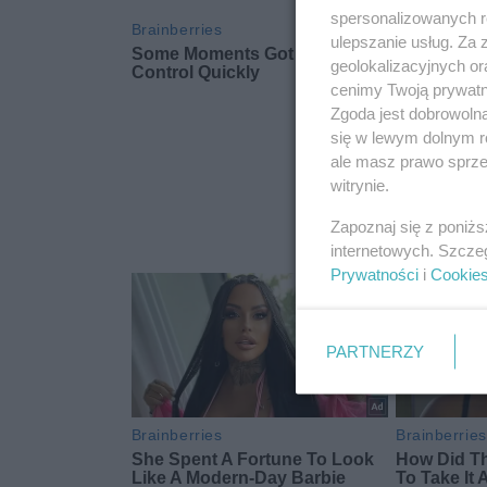
spersonalizowanych re
ulepszanie usług. Za
geolokalizacyjnych or
cenimy Twoją prywatno
Zgoda jest dobrowoln
się w lewym dolnym r
ale masz prawo sprzec
witrynie.
Zapoznaj się z poniż
internetowych. Szcze
Prywatności
i
Cookie
PARTNERZY