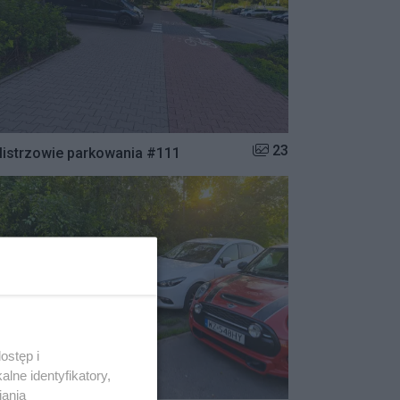
Liczba zdjęć w galerii:
23
istrzowie parkowania #111
ostęp i
lne identyfikatory,
iania