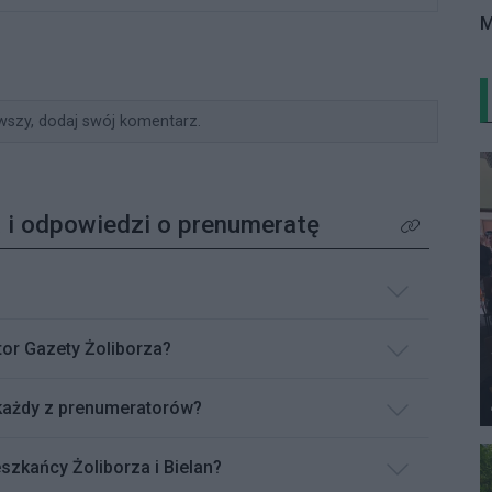
M
wszy, dodaj swój komentarz.
 i odpowiedzi o prenumeratę
Kliknij aby z
or Gazety Żoliborza?
każdy z prenumeratorów?
szkańcy Żoliborza i Bielan?