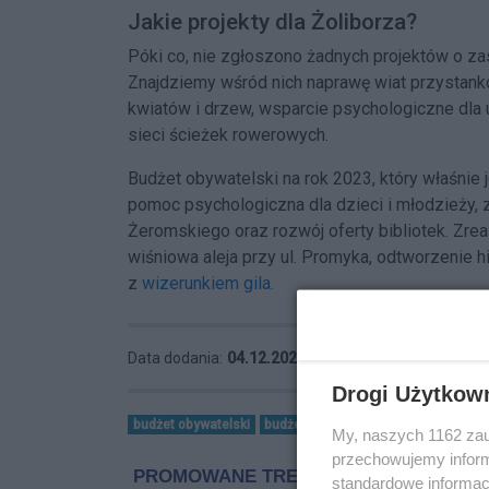
Jakie projekty dla Żoliborza?
Póki co, nie zgłoszono żadnych projektów o z
Znajdziemy wśród nich naprawę wiat przystan
kwiatów i drzew, wsparcie psychologiczne dla u
sieci ścieżek rowerowych.
Budżet obywatelski na rok 2023, który właśnie j
pomoc psychologiczna dla dzieci i młodzieży, 
Żeromskiego oraz rozwój oferty bibliotek. Zrea
wiśniowa aleja przy ul. Promyka, odtworzenie 
z
wizerunkiem gila.
Data dodania:
04.12.2023 12:39
Drogi Użytkow
budżet obywatelski
budżet obywatelski 2024
My, naszych 1162 zau
przechowujemy informa
standardowe informac