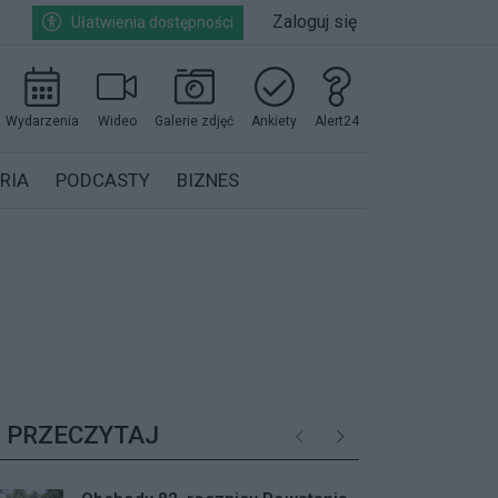
Zaloguj się
Ułatwienia dostępności
Wydarzenia
Wideo
Galerie zdjęć
Ankiety
Alert24
RIA
PODCASTY
BIZNES
PRZECZYTAJ
Poprzednie
Następne