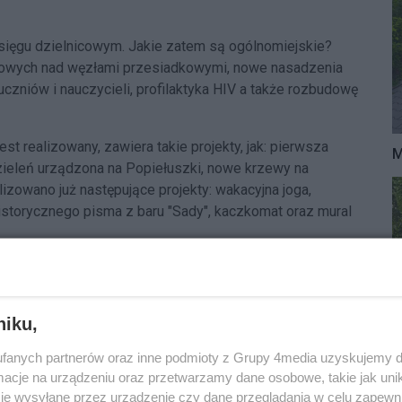
asięgu dzielnicowym. Jakie zatem są ogólnomiejskie?
kowych nad węzłami przesiadkowymi, nowe nasadzenia
czniów i nauczycieli, profilaktyka HIV a także rozbudowę
est realizowany, zawiera takie projekty, jak: pierwsza
M
zieleń urządzona na Popiełuszki, nowe krzewy na
lizowano już następujące projekty: wakacyjna joga,
historycznego pisma z baru "Sady", kaczkomat oraz mural
niku,
fanych partnerów oraz inne podmioty z Grupy 4media uzyskujemy d
cje na urządzeniu oraz przetwarzamy dane osobowe, takie jak unika
je wysyłane przez urządzenie czy dane przeglądania w celu zapewn