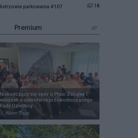
Liczba zdjęć w galerii:
18
istrzowie parkowania #107
Premium
Kliknij aby zobaczyć wię
obaczyć więcej
Niekończący się spór o Ptasi Zakątek i
wniosek o odwołanie przewodniczącego
Rady Dzielnicy
Autor artykułu:
Wiktor Zając