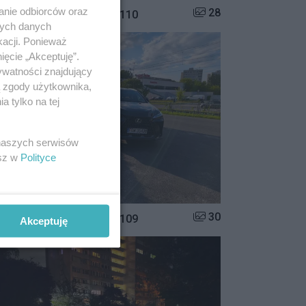
anie odbiorców oraz
Liczba zdjęć w galerii:
28
istrzowie parkowania #110
nych danych
kacji. Ponieważ
ięcie „Akceptuję”.
ywatności znajdujący
ą zgody użytkownika,
 tylko na tej
 naszych serwisów
esz w
Polityce
Liczba zdjęć w galerii:
30
istrzowie parkowania #109
Akceptuję