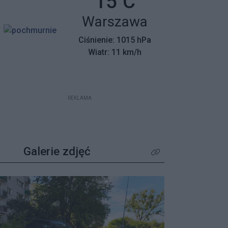
Temperatura:
15
C
mieszkańców z wyjątkowym
Miasto:
Warszawa
apelem – poszukiwane są osoby,
które pamiętają tamte dni,
Ciśnienie: 1015 hPa
wspierały protestujących lub były
Wiatr: 11 km/h
świadkami wydarzeń.
REKLAMA
Galerie zdjęć
Kliknij aby zobaczyć wię