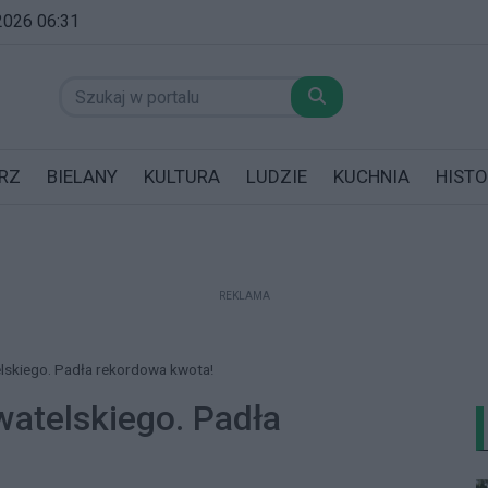
 2026 06:31
RZ
BIELANY
KULTURA
LUDZIE
KUCHNIA
HISTO
REKLAMA
datników posiadających garaż!
lskiego. Padła rekordowa kwota!
watelskiego. Padła