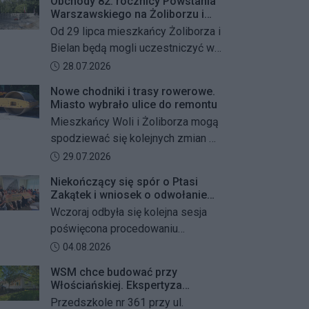
Obchody 82. rocznicy Powstania
Warszawskiego na Żoliborzu i
Bielanach
Od 29 lipca mieszkańcy Żoliborza i
Bielan będą mogli uczestniczyć w
szeregu kolejnych wydarzeń
Data dodania artykułu:
28.07.2026
upamiętniających 82. rocznicę
Nowe chodniki i trasy rowerowe.
Powstania Warszawskiego oraz
Miasto wybrało ulice do remontu
żołnierzy Armii Krajowej Obwodu
Mieszkańcy Woli i Żoliborza mogą
„Żywiciel”. W programie znalazły
spodziewać się kolejnych zmian w
się akcje porządkowania miejsc
miejskiej przestrzeni. Warszawa
Data dodania artykułu:
29.07.2026
pamięci, uroczystości patriotyczne,
przygotowuje remonty chodników i
spotkania z powstańcami oraz
Niekończący się spór o Ptasi
dróg dla rowerów na kilku ważnych
Zakątek i wniosek o odwołanie
wspólne oddanie hołdu bohaterom
ulicach obu dzielnic. Wykonawcy
przewodniczącego Rady
Wczoraj odbyła się kolejna sesja
mają zostać wybrani w przetargu, a
Dzielnicy
poświęcona procedowaniu
wszystkie prace mają zakończyć
obywatelskiego projektu uchwały
Data dodania artykułu:
04.08.2026
się jeszcze w tym roku.
Rady Dzielnicy Żoliborz w sprawie
WSM chce budować przy
zaniechania budowy zespołu
Włościańskiej. Ekspertyza
przedszkolno-żłobkowego przy ul.
wykazała problemy z gruntem
Przedszkole nr 361 przy ul.