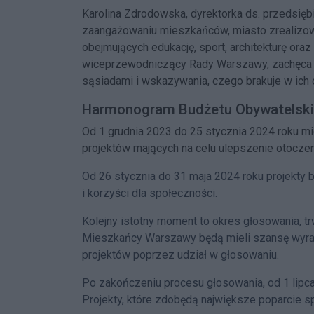
Karolina Zdrodowska, dyrektorka ds. przedsiębi
zaangażowaniu mieszkańców, miasto zrealizował
obejmujących edukację, sport, architekturę oraz
wiceprzewodniczący Rady Warszawy, zachęca 
sąsiadami i wskazywania, czego brakuje w ich o
Harmonogram Budżetu Obywatelsk
Od 1 grudnia 2023 do 25 stycznia 2024 roku 
projektów mających na celu ulepszenie otoczen
Od 26 stycznia do 31 maja 2024 roku projekty 
i korzyści dla społeczności.
Kolejny istotny moment to okres głosowania, t
Mieszkańcy Warszawy będą mieli szansę wyrazi
projektów poprzez udział w głosowaniu.
Po zakończeniu procesu głosowania, od 1 lipca
Projekty, które zdobędą największe poparcie sp