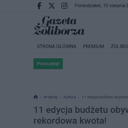
Przejdź do głównych treści
Przejdź do wyszukiwarki
Przejdź do głównego menu
poniedziałek, 10 sierpnia
Facebook.com
X.com
Instagram.com
STRONA GŁÓWNA
PREMIUM
ŻOLIBO
Przeczytaj!
Bardzo ważna informacja dla po
Strona główna
Artykuły
Kultura
11 edycja budżetu obywate
11 edycja budżetu oby
rekordowa kwota!