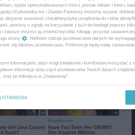
klam, wybór spersonalizowanych treści, pomiar reklam i treści, bad
M
 zgodą Użytkownika my i Zaufani Partnerzy możemy używać dokład
az aktywnie skanować charakterystykę urządzenia do celów identyfi
ść, prosimy o zgodę na korzystanie z tych technologii poprzez klikn
a i zawsze możesz ją zmienić/wycofać klikając przycisk ustawień pr
ogu strony
. Niektóre rodzaje przetwarzania danych nie wymagaj
iwić się takiemu przetwarzaniu. Preferencje będą miały zastosowania
szymi informacjami, abyś mógł świadomie i komfortowo korzystać z
gółowe informacje dotyczące przetwarzania Twoich danych znajdzi
s
. oraz po kliknięciu w „Ustawienia”.
M
USTAWIENIA