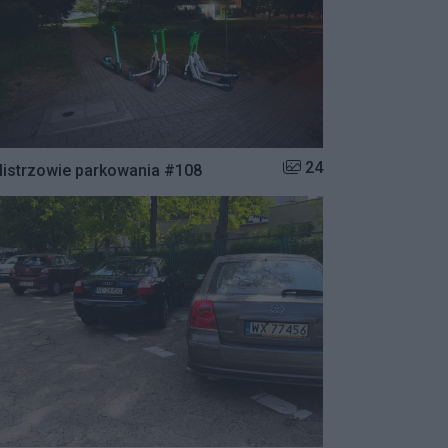
Liczba zdjęć w galerii:
24
istrzowie parkowania #108