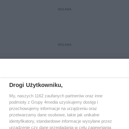
REKLAMA
REKLAMA
Drogi Użytkowniku,
My, naszych 1162 zaufanych partnerów oraz inne
podmioty z Grupy 4media uzyskujemy dostęp i
przechowujemy informacje na urządzeniu oraz
przetwarzamy dane osobowe, takie jak unikalne
Reklama
Kontakt
Regulamin
Dystrybucja
identyfikatory, standardowe informacje wysyłane przez
Regulamin prenumeraty
Polityka Prywatności
urządzenie czy dane przeglądania w celu zapewniania