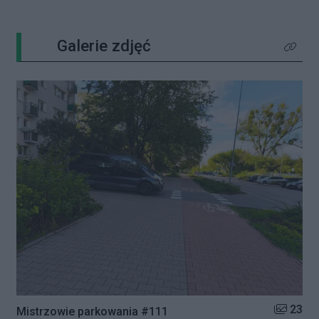
Galerie zdjęć
Kliknij 
Liczba zd
23
Mistrzowie parkowania #111