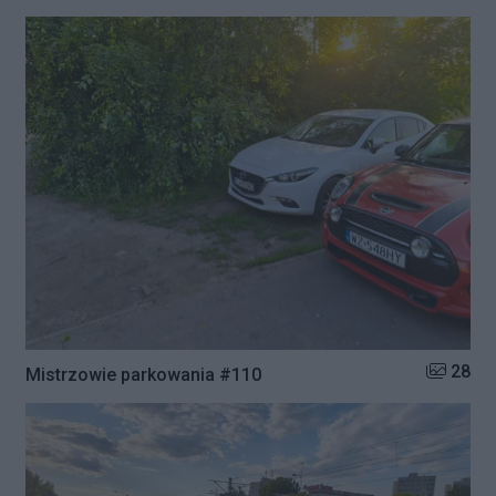
Liczba zd
28
Mistrzowie parkowania #110