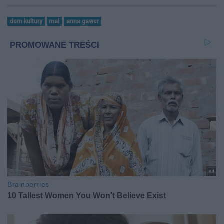
dom kultury
mal
anna gawor