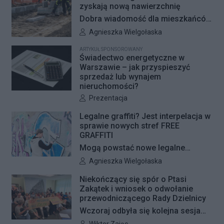
zyskają nową nawierzchnię
Dobra wiadomość dla mieszkańców
Woli i Żoliborza. Zarząd Dróg
Autor artykułu:
Agnieszka Wielgołaska
Miejskich przygotowuje kolejne
ARTYKUŁ SPONSOROWANY
remonty infrastruktury dla pieszych
Świadectwo energetyczne w
i rowerzystów. Oferty w
Warszawie – jak przyspieszyć
sprzedaż lub wynajem
przetargach zostały już otwarte, a
nieruchomości?
jeśli wszystko przebiegnie zgodnie
Autor artykułu:
Prezentacja
z planem, nowe nawierzchnie
pojawią się jeszcze w tym roku.
Legalne graffiti? Jest interpelacja w
sprawie nowych stref FREE
GRAFFITI
Mogą powstać nowe legalne
miejsca do wykonywania graffiti.
Autor artykułu:
Agnieszka Wielgołaska
Radna Barbara Jędrzejczyk złożyła
Niekończący się spór o Ptasi
interpelację, w której proponuje
Zakątek i wniosek o odwołanie
wyznaczenie kolejnych stref FREE
przewodniczącego Rady Dzielnicy
GRAFFITI we współpracy z
Wczoraj odbyła się kolejna sesja
Zarządem Dróg Miejskich.
poświęcona procedowaniu
Autor artykułu: