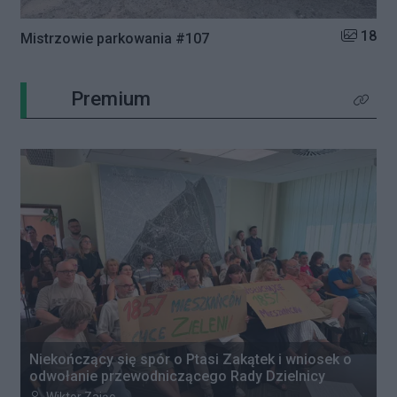
Liczba zd
18
Mistrzowie parkowania #107
Premium
Kliknij 
Niekończący się spór o Ptasi Zakątek i wniosek o
odwołanie przewodniczącego Rady Dzielnicy
Autor artykułu: