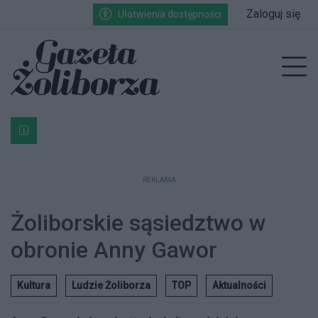
Przejdź do głównych treści
Przejdź do wyszukiwarki
Przejdź do głównego menu
Zaloguj się
Ułatwienia dostępności
enu
Prz
Bardzo ważna informacja dla podatników posiadających g
REKLAMA
Żoliborskie sąsiedztwo w
obronie Anny Gawor
Kultura
Ludzie Żoliborza
TOP
Aktualności