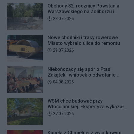
zaniechania budowy przy ul.
Obchody 82. rocznicy Powstania
Ficowskiego.
Warszawskiego na Żoliborzu i
Bielanach
Data dodania artykułu:
28.07.2026
Nowe chodniki i trasy rowerowe.
Miasto wybrało ulice do remontu
Data dodania artykułu:
29.07.2026
Niekończący się spór o Ptasi
Zakątek i wniosek o odwołanie
przewodniczącego Rady Dzielnicy
Data dodania artykułu:
04.08.2026
WSM chce budować przy
Włościańskiej. Ekspertyza wykazała
problemy z gruntem pod
Data dodania artykułu:
27.07.2026
przedszkolem
Kapela z Chmielnej z wyjątkowym