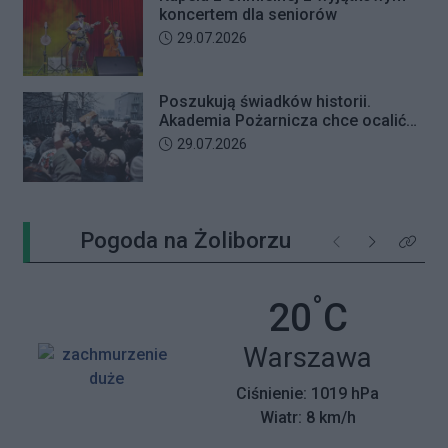
koncertem dla seniorów
Data dodania artykułu:
29.07.2026
Poszukują świadków historii.
Akademia Pożarnicza chce ocalić
wspomnienia z pamiętnego strajku
Data dodania artykułu:
29.07.2026
Pogoda na Żoliborzu
Poprzednie
Następne
Kliknij 
°
Temperatu
20
C
Miasto:
Warszawa
Ciśnienie: 1019 hPa
Wiatr: 8 km/h