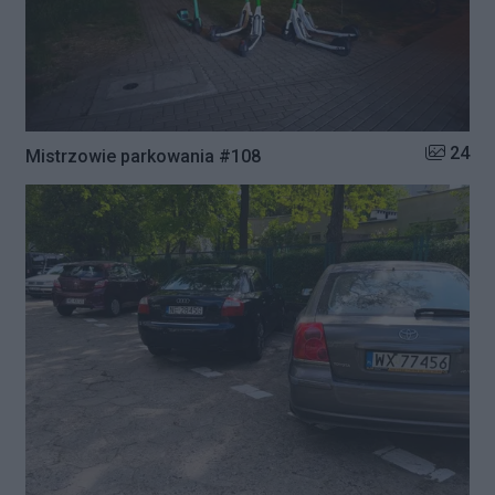
Liczba zd
24
Mistrzowie parkowania #108