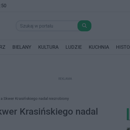
0:50
RZ
BIELANY
KULTURA
LUDZIE
KUCHNIA
HISTO
REKLAMA
datników posiadających garaż!
, a Skwer Krasińskiego nadal niezrobiony
Skwer Krasińskiego nadal