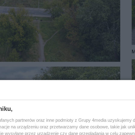
M
niku,
fanych partnerów oraz inne podmioty z Grupy 4media uzyskujemy d
cje na urządzeniu oraz przetwarzamy dane osobowe, takie jak unika
je wysyłane przez urządzenie czy dane przeglądania w celu zapewn