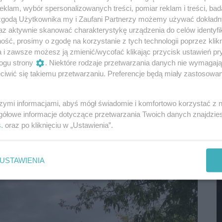
klam, wybór spersonalizowanych treści, pomiar reklam i treści, bad
M
 zgodą Użytkownika my i Zaufani Partnerzy możemy używać dokład
az aktywnie skanować charakterystykę urządzenia do celów identyfi
ść, prosimy o zgodę na korzystanie z tych technologii poprzez klikn
a i zawsze możesz ją zmienić/wycofać klikając przycisk ustawień pr
ogu strony
. Niektóre rodzaje przetwarzania danych nie wymagaj
iwić się takiemu przetwarzaniu. Preferencje będą miały zastosowania
szymi informacjami, abyś mógł świadomie i komfortowo korzystać z
gółowe informacje dotyczące przetwarzania Twoich danych znajdzi
s
. oraz po kliknięciu w „Ustawienia”.
M
USTAWIENIA