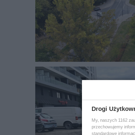
Drogi Użytkow
My, naszych 1162 zau
przechowujemy informa
standardowe informac