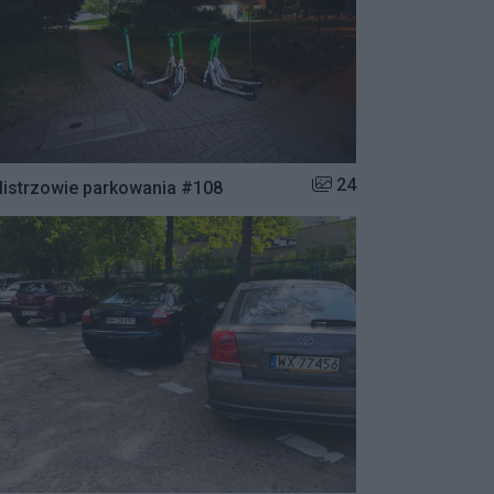
Liczba zdjęć w galerii:
24
istrzowie parkowania #108