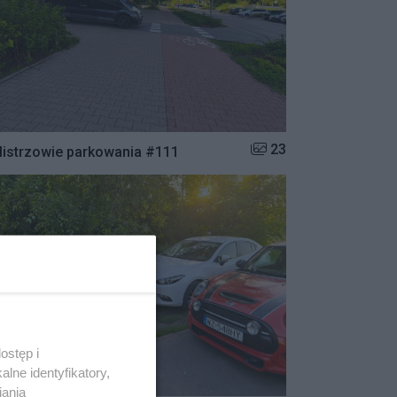
Liczba zdjęć w galerii:
23
istrzowie parkowania #111
ostęp i
lne identyfikatory,
iania