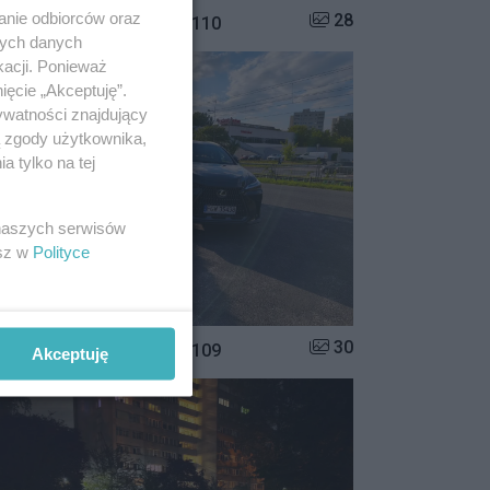
anie odbiorców oraz
Liczba zdjęć w galerii:
28
istrzowie parkowania #110
nych danych
kacji. Ponieważ
ięcie „Akceptuję”.
ywatności znajdujący
ą zgody użytkownika,
 tylko na tej
 naszych serwisów
esz w
Polityce
Liczba zdjęć w galerii:
30
istrzowie parkowania #109
Akceptuję