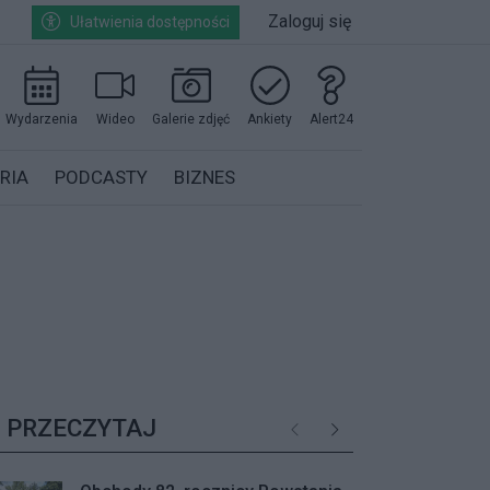
Zaloguj się
Ułatwienia dostępności
Wydarzenia
Wideo
Galerie zdjęć
Ankiety
Alert24
RIA
PODCASTY
BIZNES
PRZECZYTAJ
Poprzednie
Następne