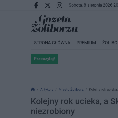
Przejdź do głównych treści
Przejdź do wyszukiwarki
Przejdź do głównego menu
sobota, 8 sierpnia 2026 2
Facebook.com
X.com
Instagram.com
STRONA GŁÓWNA
PREMIUM
ŻOLIBO
Przeczytaj!
Bardzo ważna informacja dla po
Strona główna
Artykuły
Miasto Żoliborz
Kolejny rok ucieka
Kolejny rok ucieka, a 
niezrobiony