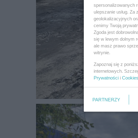
spersonalizowanych re
ulepszanie usług. Za
geolokalizacyjnych or
cenimy Twoją prywatno
Zgoda jest dobrowoln
się w lewym dolnym r
ale masz prawo sprzec
witrynie.
Zapoznaj się z poniż
internetowych. Szcze
Prywatności
i
Cookie
PARTNERZY