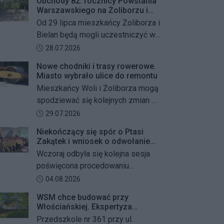
Obchody 82. rocznicy Powstania
Warszawskiego na Żoliborzu i
Bielanach
Od 29 lipca mieszkańcy Żoliborza i
Bielan będą mogli uczestniczyć w
szeregu kolejnych wydarzeń
Data dodania artykułu:
28.07.2026
upamiętniających 82. rocznicę
Nowe chodniki i trasy rowerowe.
Powstania Warszawskiego oraz
Miasto wybrało ulice do remontu
żołnierzy Armii Krajowej Obwodu
Mieszkańcy Woli i Żoliborza mogą
„Żywiciel”. W programie znalazły
spodziewać się kolejnych zmian w
się akcje porządkowania miejsc
miejskiej przestrzeni. Warszawa
Data dodania artykułu:
29.07.2026
pamięci, uroczystości patriotyczne,
przygotowuje remonty chodników i
spotkania z powstańcami oraz
Niekończący się spór o Ptasi
dróg dla rowerów na kilku ważnych
Zakątek i wniosek o odwołanie
wspólne oddanie hołdu bohaterom
ulicach obu dzielnic. Wykonawcy
przewodniczącego Rady
Wczoraj odbyła się kolejna sesja
mają zostać wybrani w przetargu, a
Dzielnicy
poświęcona procedowaniu
wszystkie prace mają zakończyć
obywatelskiego projektu uchwały
Data dodania artykułu:
04.08.2026
się jeszcze w tym roku.
Rady Dzielnicy Żoliborz w sprawie
WSM chce budować przy
zaniechania budowy zespołu
Włościańskiej. Ekspertyza
przedszkolno-żłobkowego przy ul.
wykazała problemy z gruntem
Przedszkole nr 361 przy ul.