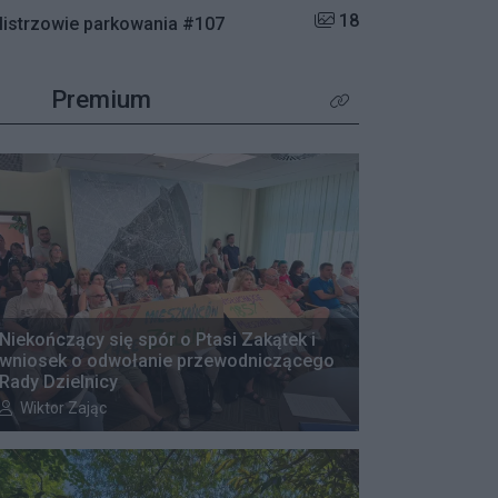
Liczba zdjęć w galerii:
18
istrzowie parkowania #107
Premium
Kliknij aby zobaczyć wię
Niekończący się spór o Ptasi Zakątek i
wniosek o odwołanie przewodniczącego
Rady Dzielnicy
Autor artykułu:
Wiktor Zając