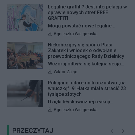
pojawią się jeszcze w tym roku.
Legalne graffiti? Jest interpelacja w
sprawie nowych stref FREE
GRAFFITI
Mogą powstać nowe legalne
miejsca do wykonywania graffiti.
Autor artykułu:
Agnieszka Wielgołaska
Radna Barbara Jędrzejczyk złożyła
Niekończący się spór o Ptasi
interpelację, w której proponuje
Zakątek i wniosek o odwołanie
wyznaczenie kolejnych stref FREE
przewodniczącego Rady Dzielnicy
GRAFFITI we współpracy z
Wczoraj odbyła się kolejna sesja
Zarządem Dróg Miejskich.
poświęcona procedowaniu
Autor artykułu:
Wiktor Zając
obywatelskiego projektu uchwały
Policjanci udaremnili oszustwo „na
Rady Dzielnicy Żoliborz w sprawie
wnuczkę”. 91-latka miała stracić 23
zaniechania budowy zespołu
tysiące złotych
przedszkolno-żłobkowego przy ul.
Dzięki błyskawicznej reakcji
Ficowskiego. Po blisko pięciu
kryminalnych 91-letnia mieszkanka
Autor artykułu:
Agnieszka Wielgołaska
godzinach obrady zostały
Warszawy nie padła ofiarą
przerwane. Ich kontynuację
oszustów działających metodą „na
zaplanowano na koniec sierpnia
PRZECZYTAJ
wnuczkę”. Policjanci zatrzymali 32-
Poprzednie
Następ