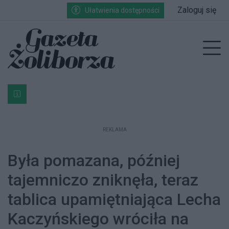
Przejdź do głównych treści
Przejdź do wyszukiwarki
Przejdź do głównego menu
Zaloguj się
Ułatwienia dostępności
enu
Prz
Bardzo ważna informacja dla podatników posiadających g
REKLAMA
Była pomazana, później
tajemniczo zniknęła, teraz
tablica upamiętniająca Lecha
Kaczyńskiego wróciła na