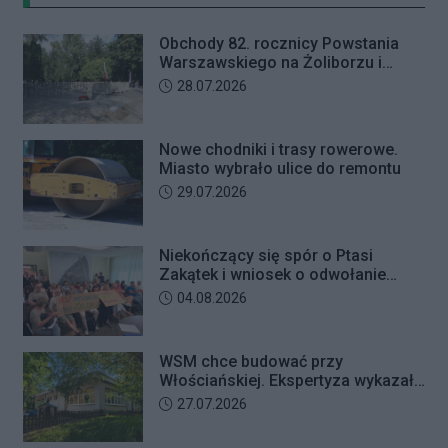
letniego mężczyznę w chwili, gdy
przyszedł odebrać przygotowane
Obchody 82. rocznicy Powstania
przez seniorkę 23 tysiące złotych.
Warszawskiego na Żoliborzu i
Mężczyzna usłyszał zarzut
Bielanach
Data dodania artykułu:
28.07.2026
usiłowania oszustwa i decyzją sądu
trafił na trzy miesiące do aresztu.
Nowe chodniki i trasy rowerowe.
Miasto wybrało ulice do remontu
Data dodania artykułu:
29.07.2026
Niekończący się spór o Ptasi
Zakątek i wniosek o odwołanie
przewodniczącego Rady Dzielnicy
Data dodania artykułu:
04.08.2026
WSM chce budować przy
Włościańskiej. Ekspertyza wykazała
problemy z gruntem pod
Data dodania artykułu:
27.07.2026
przedszkolem