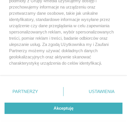
podmioty z Grupy 4media uzyskujemy dostęp i
przechowujemy informacje na urządzeniu oraz
przetwarzamy dane osobowe, takie jak unikalne
identyfikatory, standardowe informacje wysyłane przez
Galerie zdjęć
urządzenie czy dane przeglądania w celu zapewniania
Kliknij 
spersonalizowanych reklam, wybór spersonalizowanych
treści, pomiar reklam i treści, badanie odbiorców oraz
ulepszanie usług. Za zgodą Użytkownika my i Zaufani
Partnerzy możemy używać dokładnych danych
geolokalizacyjnych oraz aktywnie skanować
charakterystykę urządzenia do celów identyfikacji.
Ponieważ cenimy Twoją prywatność, prosimy o zgodę na
korzystanie z tych technologii poprzez kliknięcie
„Akceptuję”. Zgoda jest dobrowolna i zawsze możesz ją
zmienić/wycofać klikając przycisk ustawień prywatności
PARTNERZY
USTAWIENIA
znajdujący się w lewym dolnym rogu strony
. Niektóre
rodzaje przetwarzania danych nie wymagają zgody
użytkownika, ale masz prawo sprzeciwić się takiemu
Akceptuję
przetwarzaniu. Preferencje będą miały zastosowania tylko
na tej witrynie.