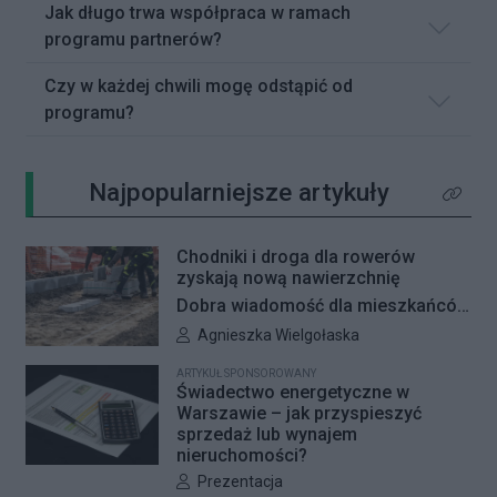
Jak długo trwa współpraca w ramach
programu partnerów?
Czy w każdej chwili mogę odstąpić od
programu?
Najpopularniejsze artykuły
Kliknij 
Chodniki i droga dla rowerów
zyskają nową nawierzchnię
Dobra wiadomość dla mieszkańców
Woli i Żoliborza. Zarząd Dróg
Autor artykułu:
Agnieszka Wielgołaska
Miejskich przygotowuje kolejne
ARTYKUŁ SPONSOROWANY
remonty infrastruktury dla pieszych
Świadectwo energetyczne w
i rowerzystów. Oferty w
Warszawie – jak przyspieszyć
sprzedaż lub wynajem
przetargach zostały już otwarte, a
nieruchomości?
jeśli wszystko przebiegnie zgodnie
Autor artykułu:
Prezentacja
z planem, nowe nawierzchnie