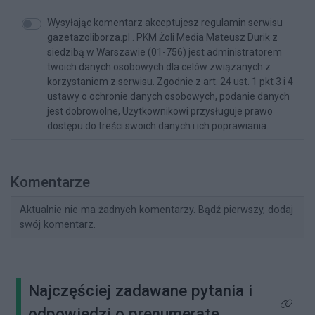
Wysyłając komentarz akceptujesz regulamin serwisu
gazetazoliborza.pl . PKM Żoli Media Mateusz Durik z
siedzibą w Warszawie (01-756) jest administratorem
twoich danych osobowych dla celów związanych z
korzystaniem z serwisu. Zgodnie z art. 24 ust. 1 pkt 3 i 4
ustawy o ochronie danych osobowych, podanie danych
jest dobrowolne, Użytkownikowi przysługuje prawo
dostępu do treści swoich danych i ich poprawiania.
Komentarze
Aktualnie nie ma żadnych komentarzy. Bądź pierwszy, dodaj
swój komentarz.
Najczęściej zadawane pytania i
Kliknij 
odpowiedzi o prenumeratę