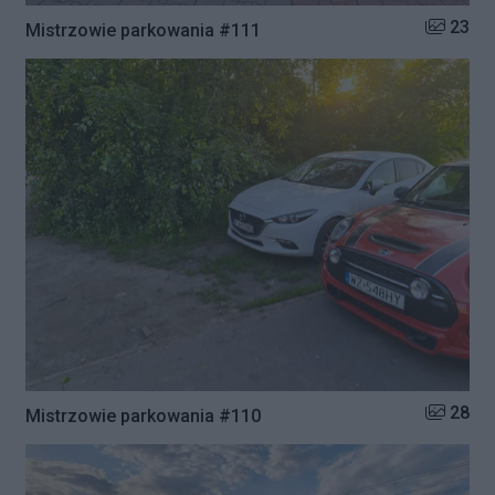
Liczba zd
23
Mistrzowie parkowania #111
Liczba zd
28
Mistrzowie parkowania #110