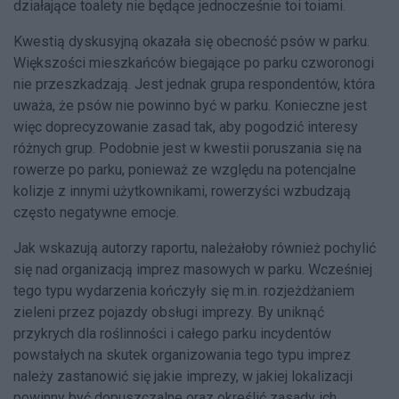
działające toalety nie będące jednocześnie toi toiami.
Kwestią dyskusyjną okazała się obecność psów w parku.
Większości mieszkańców biegające po parku czworonogi
nie przeszkadzają. Jest jednak grupa respondentów, która
uważa, że psów nie powinno być w parku. Konieczne jest
więc doprecyzowanie zasad tak, aby pogodzić interesy
różnych grup. Podobnie jest w kwestii poruszania się na
rowerze po parku, ponieważ ze względu na potencjalne
kolizje z innymi użytkownikami, rowerzyści wzbudzają
często negatywne emocje.
Jak wskazują autorzy raportu, należałoby również pochylić
się nad organizacją imprez masowych w parku. Wcześniej
tego typu wydarzenia kończyły się m.in. rozjeżdżaniem
zieleni przez pojazdy obsługi imprezy. By uniknąć
przykrych dla roślinności i całego parku incydentów
powstałych na skutek organizowania tego typu imprez
należy zastanowić się jakie imprezy, w jakiej lokalizacji
powinny być dopuszczalne oraz określić zasady ich