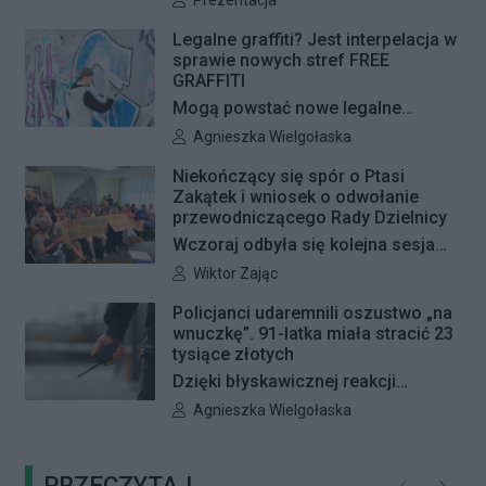
Prezentacja
z planem, nowe nawierzchnie
pojawią się jeszcze w tym roku.
Legalne graffiti? Jest interpelacja w
sprawie nowych stref FREE
GRAFFITI
Mogą powstać nowe legalne
miejsca do wykonywania graffiti.
Autor artykułu:
Agnieszka Wielgołaska
Radna Barbara Jędrzejczyk złożyła
Niekończący się spór o Ptasi
interpelację, w której proponuje
Zakątek i wniosek o odwołanie
wyznaczenie kolejnych stref FREE
przewodniczącego Rady Dzielnicy
GRAFFITI we współpracy z
Wczoraj odbyła się kolejna sesja
Zarządem Dróg Miejskich.
poświęcona procedowaniu
Autor artykułu:
Wiktor Zając
obywatelskiego projektu uchwały
Policjanci udaremnili oszustwo „na
Rady Dzielnicy Żoliborz w sprawie
wnuczkę”. 91-latka miała stracić 23
zaniechania budowy zespołu
tysiące złotych
przedszkolno-żłobkowego przy ul.
Dzięki błyskawicznej reakcji
Ficowskiego. Po blisko pięciu
kryminalnych 91-letnia mieszkanka
Autor artykułu:
Agnieszka Wielgołaska
godzinach obrady zostały
Warszawy nie padła ofiarą
przerwane. Ich kontynuację
oszustów działających metodą „na
zaplanowano na koniec sierpnia
PRZECZYTAJ
wnuczkę”. Policjanci zatrzymali 32-