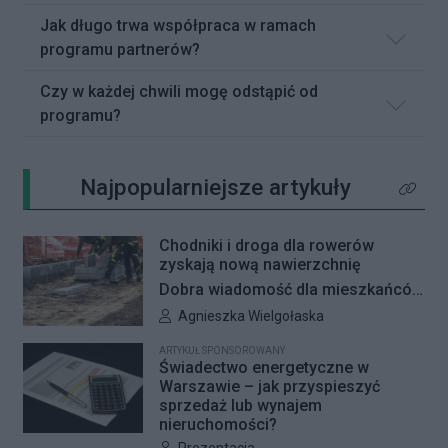
Jak długo trwa współpraca w ramach
programu partnerów?
Czy w każdej chwili mogę odstąpić od
programu?
Najpopularniejsze artykuły
Kliknij 
Chodniki i droga dla rowerów
zyskają nową nawierzchnię
Dobra wiadomość dla mieszkańców
Woli i Żoliborza. Zarząd Dróg
Autor artykułu:
Agnieszka Wielgołaska
Miejskich przygotowuje kolejne
ARTYKUŁ SPONSOROWANY
remonty infrastruktury dla pieszych
Świadectwo energetyczne w
i rowerzystów. Oferty w
Warszawie – jak przyspieszyć
sprzedaż lub wynajem
przetargach zostały już otwarte, a
nieruchomości?
jeśli wszystko przebiegnie zgodnie
Autor artykułu: