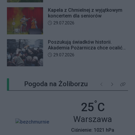
Kapela z Chmielnej z wyjątkowym
koncertem dla seniorów
Data dodania artykułu:
29.07.2026
Poszukują świadków historii.
Akademia Pożarnicza chce ocalić
wspomnienia z pamiętnego strajku
Data dodania artykułu:
29.07.2026
Pogoda na Żoliborzu
Poprzednie
Następne
Kliknij 
°
Temperatu
25
C
Miasto:
Warszawa
Ciśnienie: 1021 hPa