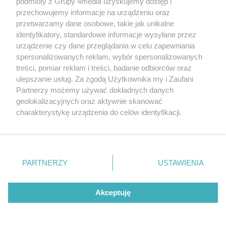
podmioty z Grupy 4media uzyskujemy dostęp i
przechowujemy informacje na urządzeniu oraz
przetwarzamy dane osobowe, takie jak unikalne
identyfikatory, standardowe informacje wysyłane przez
Remont dachu przedszkola przy Rydygiera będzie
urządzenie czy dane przeglądania w celu zapewniania
kosztował prawie tyle co jego budowa
spersonalizowanych reklam, wybór spersonalizowanych
Autor artykułu:
Wiktor Zając
treści, pomiar reklam i treści, badanie odbiorców oraz
ulepszanie usług. Za zgodą Użytkownika my i Zaufani
Partnerzy możemy używać dokładnych danych
geolokalizacyjnych oraz aktywnie skanować
charakterystykę urządzenia do celów identyfikacji.
Ponieważ cenimy Twoją prywatność, prosimy o zgodę na
korzystanie z tych technologii poprzez kliknięcie
„Akceptuję”. Zgoda jest dobrowolna i zawsze możesz ją
zmienić/wycofać klikając przycisk ustawień prywatności
PARTNERZY
USTAWIENIA
znajdujący się w lewym dolnym rogu strony
. Niektóre
rodzaje przetwarzania danych nie wymagają zgody
użytkownika, ale masz prawo sprzeciwić się takiemu
Akceptuję
przetwarzaniu. Preferencje będą miały zastosowania tylko
"Zjeść ciastko i mieć ciastko". Radni przeciw Lexowi
są za propozycjami deweloperów?
na tej witrynie.
Autor artykułu:
Wiktor Zając