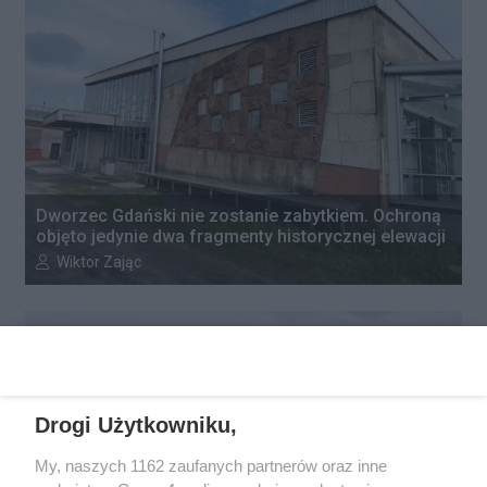
Dworzec Gdański nie zostanie zabytkiem. Ochroną
objęto jedynie dwa fragmenty historycznej elewacji
Autor artykułu:
Wiktor Zając
Drogi Użytkowniku,
My, naszych 1162 zaufanych partnerów oraz inne