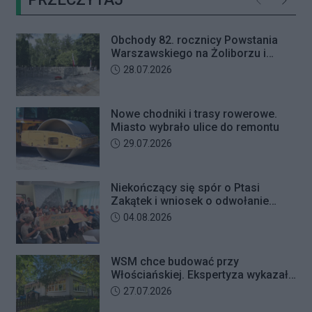
Poprzednie
Następ
letniego mężczyznę w chwili, gdy
przyszedł odebrać przygotowane
Obchody 82. rocznicy Powstania
przez seniorkę 23 tysiące złotych.
Warszawskiego na Żoliborzu i
Mężczyzna usłyszał zarzut
Bielanach
Data dodania artykułu:
28.07.2026
usiłowania oszustwa i decyzją sądu
trafił na trzy miesiące do aresztu.
Nowe chodniki i trasy rowerowe.
Miasto wybrało ulice do remontu
Data dodania artykułu:
29.07.2026
Niekończący się spór o Ptasi
Zakątek i wniosek o odwołanie
przewodniczącego Rady Dzielnicy
Data dodania artykułu:
04.08.2026
WSM chce budować przy
Włościańskiej. Ekspertyza wykazała
problemy z gruntem pod
Data dodania artykułu:
27.07.2026
przedszkolem