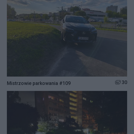
Liczba zd
30
Mistrzowie parkowania #109