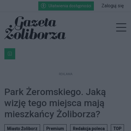
Przejdź do głównych treści
Przejdź do wyszukiwarki
Przejdź do głównego menu
Zaloguj się
Ułatwienia dostępności
enu
Prz
Bardzo ważna informacja dla podatników posiadających g
REKLAMA
Park Żeromskiego. Jaką
wizję tego miejsca mają
mieszkańcy Żoliborza?
Miasto Żoliborz
Premium
Redakcja poleca
TOP