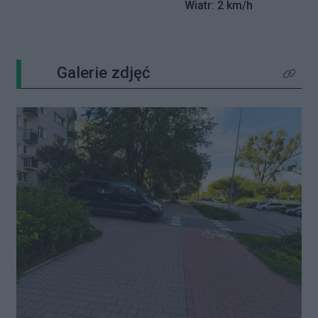
Wiatr: 2 km/h
Galerie zdjęć
Kliknij 