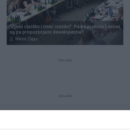
"Zjeść ciastko i mieć ciastko". Radni przeciw Lexowi
są za propozycjami deweloperów?
Autor artykułu:
Wiktor Zając
REKLAMA
REKLAMA