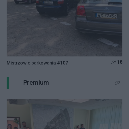
Liczba zd
18
Mistrzowie parkowania #107
Premium
Kliknij 