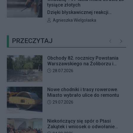
zaniechania budowy zespołu
tysiące złotych
przedszkolno-żłobkowego przy ul.
Dzięki błyskawicznej reakcji
Ficowskiego. Po blisko pięciu
kryminalnych 91-letnia mieszkanka
Autor artykułu:
Agnieszka Wielgołaska
godzinach obrady zostały
Warszawy nie padła ofiarą
przerwane. Ich kontynuację
oszustów działających metodą „na
zaplanowano na koniec sierpnia
PRZECZYTAJ
wnuczkę”. Policjanci zatrzymali 32-
Poprzednie
Następ
letniego mężczyznę w chwili, gdy
przyszedł odebrać przygotowane
Obchody 82. rocznicy Powstania
przez seniorkę 23 tysiące złotych.
Warszawskiego na Żoliborzu i
Mężczyzna usłyszał zarzut
Bielanach
Data dodania artykułu:
28.07.2026
usiłowania oszustwa i decyzją sądu
trafił na trzy miesiące do aresztu.
Nowe chodniki i trasy rowerowe.
Miasto wybrało ulice do remontu
Data dodania artykułu:
29.07.2026
Niekończący się spór o Ptasi
Zakątek i wniosek o odwołanie
przewodniczącego Rady Dzielnicy