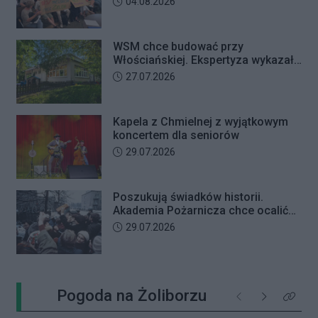
Data dodania artykułu:
04.08.2026
WSM chce budować przy
Włościańskiej. Ekspertyza wykazała
problemy z gruntem pod
Data dodania artykułu:
27.07.2026
przedszkolem
Kapela z Chmielnej z wyjątkowym
koncertem dla seniorów
Data dodania artykułu:
29.07.2026
Poszukują świadków historii.
Akademia Pożarnicza chce ocalić
wspomnienia z pamiętnego strajku
Data dodania artykułu:
29.07.2026
Pogoda na Żoliborzu
Poprzednie
Następne
Kliknij 