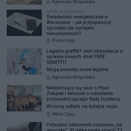
Woli i Żoliborza. Zarząd Dróg
Autor artykułu:
Agnieszka Wielgołaska
Miejskich przygotowuje kolejne
ARTYKUŁ SPONSOROWANY
remonty infrastruktury dla pieszych
Świadectwo energetyczne w
i rowerzystów. Oferty w
Warszawie – jak przyspieszyć
sprzedaż lub wynajem
przetargach zostały już otwarte, a
nieruchomości?
jeśli wszystko przebiegnie zgodnie
Autor artykułu:
Prezentacja
z planem, nowe nawierzchnie
pojawią się jeszcze w tym roku.
Legalne graffiti? Jest interpelacja w
sprawie nowych stref FREE
GRAFFITI
Mogą powstać nowe legalne
miejsca do wykonywania graffiti.
Autor artykułu:
Agnieszka Wielgołaska
Radna Barbara Jędrzejczyk złożyła
Niekończący się spór o Ptasi
interpelację, w której proponuje
Zakątek i wniosek o odwołanie
wyznaczenie kolejnych stref FREE
przewodniczącego Rady Dzielnicy
GRAFFITI we współpracy z
Wczoraj odbyła się kolejna sesja
Zarządem Dróg Miejskich.
poświęcona procedowaniu
Autor artykułu:
Wiktor Zając
obywatelskiego projektu uchwały
Policjanci udaremnili oszustwo „na
Rady Dzielnicy Żoliborz w sprawie
wnuczkę”. 91-latka miała stracić 23