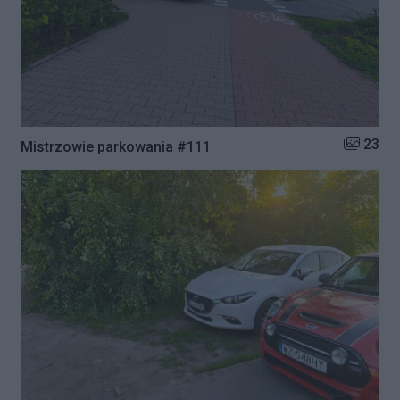
Liczba zd
23
Mistrzowie parkowania #111