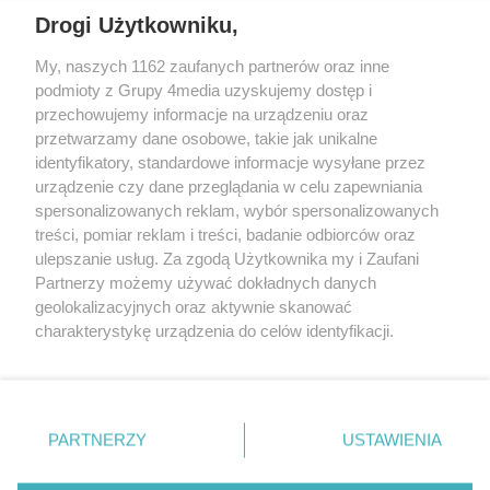
Drogi Użytkowniku,
My, naszych 1162 zaufanych partnerów oraz inne
podmioty z Grupy 4media uzyskujemy dostęp i
przechowujemy informacje na urządzeniu oraz
przetwarzamy dane osobowe, takie jak unikalne
Reklama
Kontakt
Regulamin
Dystrybucja
identyfikatory, standardowe informacje wysyłane przez
Regulamin prenumeraty
Polityka Prywatności
urządzenie czy dane przeglądania w celu zapewniania
spersonalizowanych reklam, wybór spersonalizowanych
treści, pomiar reklam i treści, badanie odbiorców oraz
Zapisz się do newslettera
ulepszanie usług. Za zgodą Użytkownika my i Zaufani
Dołącz do grona ludzi najlepiej poinformowanych!
Partnerzy możemy używać dokładnych danych
geolokalizacyjnych oraz aktywnie skanować
Zapisz się »
charakterystykę urządzenia do celów identyfikacji.
Ponieważ cenimy Twoją prywatność, prosimy o zgodę na
korzystanie z tych technologii poprzez kliknięcie
Szukaj
„Akceptuję”. Zgoda jest dobrowolna i zawsze możesz ją
zmienić/wycofać klikając przycisk ustawień prywatności
PARTNERZY
USTAWIENIA
znajdujący się w lewym dolnym rogu strony
. Niektóre
Facebook.com
X.com
Instagram.com
rodzaje przetwarzania danych nie wymagają zgody