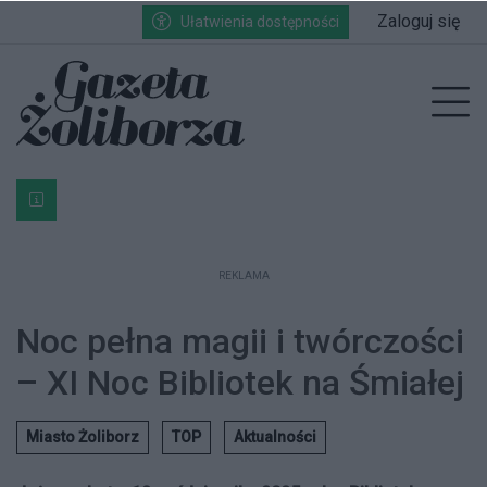
Przejdź do głównych treści
Przejdź do wyszukiwarki
Przejdź do głównego menu
Zaloguj się
Ułatwienia dostępności
enu
Prz
Bardzo ważna informacja dla podatników posiadających g
REKLAMA
Noc pełna magii i twórczości
– XI Noc Bibliotek na Śmiałej
Miasto Żoliborz
TOP
Aktualności