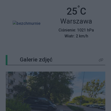
°
Temperatu
25
C
Miasto:
Warszawa
Ciśnienie: 1021 hPa
Wiatr: 2 km/h
Galerie zdjęć
Kliknij 