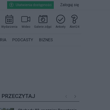
Zaloguj się
Ułatwienia dostępności
Wydarzenia
Wideo
Galerie zdjęć
Ankiety
Alert24
RIA
PODCASTY
BIZNES
PRZECZYTAJ
Poprzednie
Następne