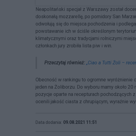
Neapolitański specjał z Warszawy został docen
doskonałą mozzarellę, po pomidory San Marzan
odwołują się do miejsca pochodzenia i podle
powstawanie ich w ściśle określonym terytoriu
klimatycznymi oraz tradycjami rolniczymi mie
członkach jury zrobiła lista piw i win.
Przeczytaj również:
„Ciao a Tutti Żoli – rece
Obecność w rankingu to ogromne wyróżnienie dl
jeden na Żoliborzu. Do wyboru mamy około 20 ro
pozycje oparte na recepturach pochodzących 
ocenili jakość ciasta z chrupiącym, wyraźnie w
Data dodania:
09.08.2021 11:51