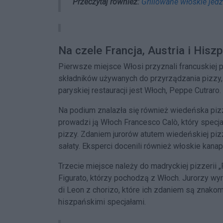
Przeczytaj również:
Grillowane włoskie jedz
Na czele Francja, Austria i Hisz
Pierwsze miejsce Włosi przyznali francuskiej p
składników używanych do przyrządzania pizzy, 
paryskiej restauracji jest Włoch, Peppe Cutraro. 
Na podium znalazła się również wiedeńska pizze
prowadzi ją Włoch Francesco Calò, który specjal
pizzy. Zdaniem jurorów atutem wiedeńskiej pizze
sałaty. Eksperci docenili również włoskie kanapk
Trzecie miejsce należy do madryckiej pizzerii „F
Figurato, którzy pochodzą z Włoch. Jurorzy wyró
di Leon z chorizo, które ich zdaniem są znakom
hiszpańskimi specjałami.