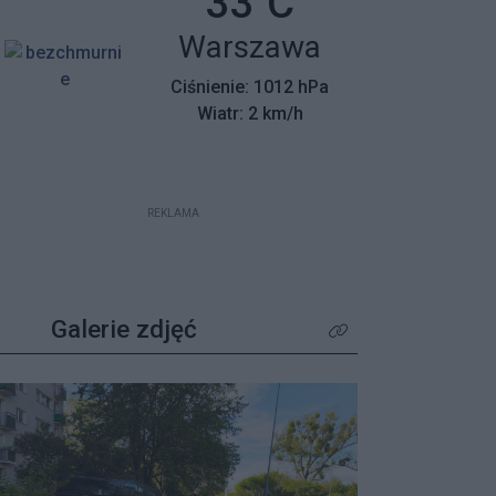
Temperatura:
33
C
mieszkańców z wyjątkowym
Miasto:
Warszawa
apelem – poszukiwane są osoby,
które pamiętają tamte dni,
Ciśnienie: 1012 hPa
wspierały protestujących lub były
Wiatr: 2 km/h
świadkami wydarzeń.
REKLAMA
Galerie zdjęć
Kliknij aby zobaczyć wię