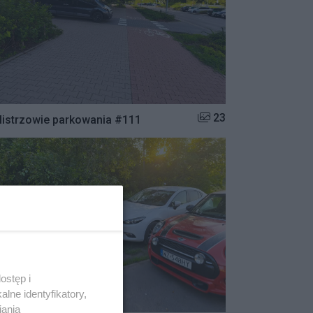
Liczba zdjęć w galerii:
23
istrzowie parkowania #111
ostęp i
lne identyfikatory,
iania