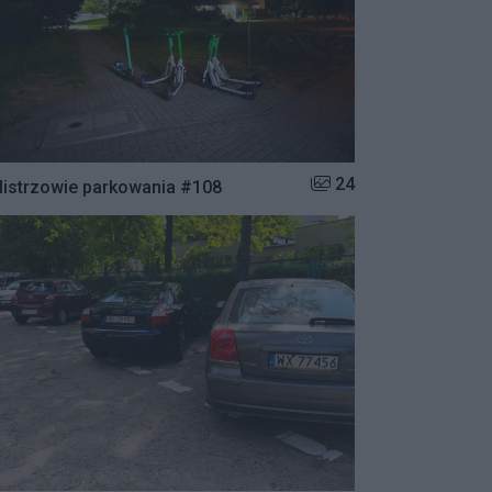
Liczba zdjęć w galerii:
24
istrzowie parkowania #108