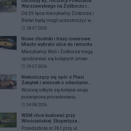
Obchody 82. rocznicy Powstania
Warszawskiego na Żoliborzu i
Bielanach
Od 29 lipca mieszkańcy Żoliborza i
Bielan będą mogli uczestniczyć w
szeregu kolejnych wydarzeń
Data dodania artykułu:
28.07.2026
upamiętniających 82. rocznicę
Nowe chodniki i trasy rowerowe.
Powstania Warszawskiego oraz
Miasto wybrało ulice do remontu
żołnierzy Armii Krajowej Obwodu
Mieszkańcy Woli i Żoliborza mogą
„Żywiciel”. W programie znalazły
spodziewać się kolejnych zmian w
się akcje porządkowania miejsc
miejskiej przestrzeni. Warszawa
Data dodania artykułu:
29.07.2026
pamięci, uroczystości patriotyczne,
przygotowuje remonty chodników i
spotkania z powstańcami oraz
Niekończący się spór o Ptasi
dróg dla rowerów na kilku ważnych
Zakątek i wniosek o odwołanie
wspólne oddanie hołdu bohaterom
ulicach obu dzielnic. Wykonawcy
przewodniczącego Rady
Wczoraj odbyła się kolejna sesja
mają zostać wybrani w przetargu, a
Dzielnicy
poświęcona procedowaniu
wszystkie prace mają zakończyć
obywatelskiego projektu uchwały
Data dodania artykułu:
04.08.2026
się jeszcze w tym roku.
Rady Dzielnicy Żoliborz w sprawie
WSM chce budować przy
zaniechania budowy zespołu
Włościańskiej. Ekspertyza
przedszkolno-żłobkowego przy ul.
wykazała problemy z gruntem
Przedszkole nr 361 przy ul.