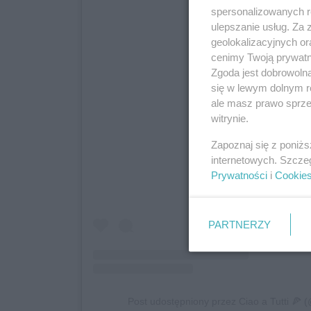
spersonalizowanych re
ulepszanie usług. Za
geolokalizacyjnych or
cenimy Twoją prywatno
Zgoda jest dobrowoln
się w lewym dolnym r
ale masz prawo sprzec
witrynie.
Wyświetl ten post na Inst
Zapoznaj się z poniż
internetowych. Szcze
Prywatności
i
Cookie
PARTNERZY
Post udostępniony przez Ciao a Tutti 🍕 (