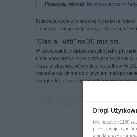
Przeczytaj również:
Włoskie pierożki w Holy
Dalsze pozycje w pierwszej dziesiątce należą 
północnej i zachodniej Europy – Wielkiej Brytani
"Ciao a Tutti" na 30 miejscu
W zestawieniu znajduje się tylko jedna pizzeria
Lokal specjalizuje się w pizzy neapolitańskiej
pizzy, a także jakość włoskich dodatków. W „Ci
neapolitańskich metod z użyciem mąki pszennej 
okrągłą dobę. Jurorzy docenili również smak m
Drogi Użytkow
My, naszych 1160 zau
przechowujemy informa
standardowe informac