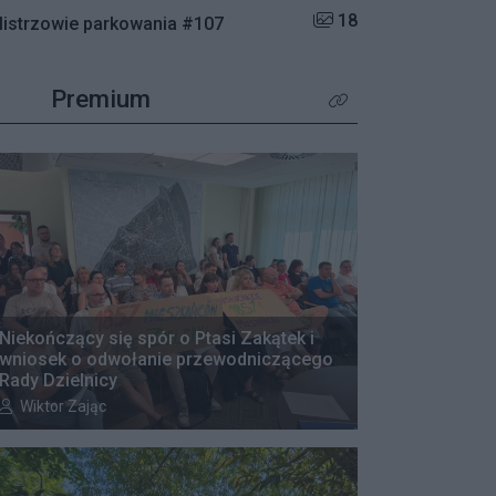
Liczba zdjęć w galerii:
18
istrzowie parkowania #107
Premium
Kliknij aby zobaczyć wię
Niekończący się spór o Ptasi Zakątek i
wniosek o odwołanie przewodniczącego
Rady Dzielnicy
Autor artykułu:
Wiktor Zając