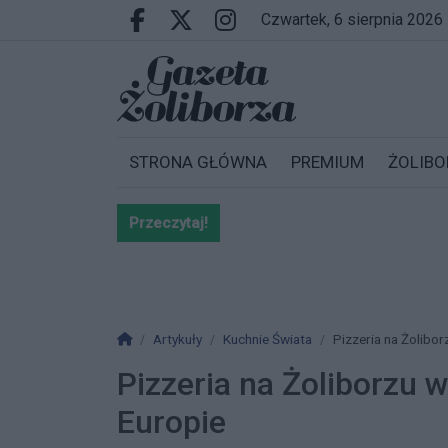
Przejdź do głównych treści
Przejdź do wyszukiwarki
Przejdź do głównego menu
czwartek, 6 sierpnia 2026
Facebook.com
X.com
Instagram.com
STRONA GŁÓWNA
PREMIUM
ŻOLIBO
Przeczytaj!
Bardzo ważna informacja dla po
Strona główna
Artykuły
Kuchnie Świata
Pizzeria na Żolibo
Pizzeria na Żoliborzu 
Europie