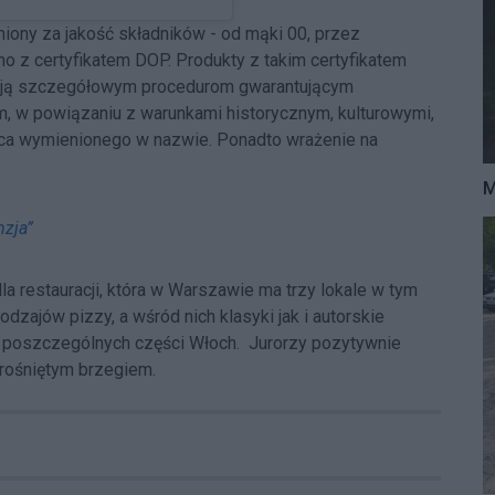
iony za jakość składników - od mąki 00, przez
o z certyfikatem DOP. Produkty z takim certyfikatem
gają szczegółowym procedurom gwarantującym
m, w powiązaniu z warunkami historycznym, kulturowymi,
jsca wymienionego w nazwie. Ponadto wrażenie na
M
nzja”
a restauracji, która w Warszawie ma trzy lokale w tym
dzajów pizzy, a wśród nich klasyki jak i autorskie
z poszczególnych części Włoch. Jurorzy pozytywnie
yrośniętym brzegiem.