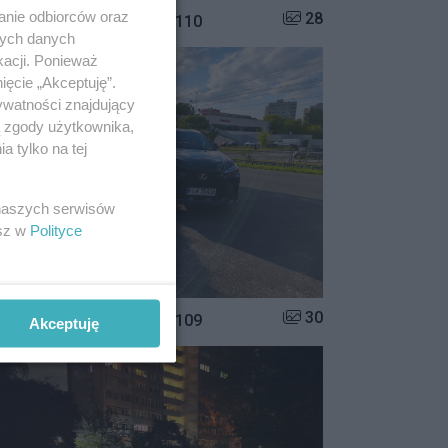
anie odbiorców oraz
Liczba zdjęć w galerii:
28
istrzowie parkowania #110
nych danych
kacji. Ponieważ
ięcie „Akceptuję”.
ywatności znajdujący
ą zgody użytkownika,
 tylko na tej
 naszych serwisów
esz w
Polityce
Liczba zdjęć w galerii:
30
istrzowie parkowania #109
Akceptuję