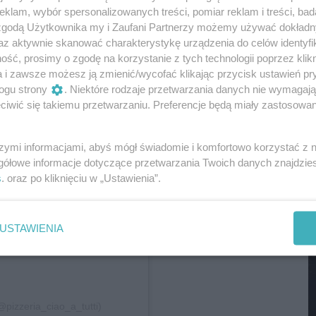
klam, wybór spersonalizowanych treści, pomiar reklam i treści, bad
M
 zgodą Użytkownika my i Zaufani Partnerzy możemy używać dokład
az aktywnie skanować charakterystykę urządzenia do celów identyfi
ść, prosimy o zgodę na korzystanie z tych technologii poprzez klikn
a i zawsze możesz ją zmienić/wycofać klikając przycisk ustawień pr
ogu strony
. Niektóre rodzaje przetwarzania danych nie wymagaj
iwić się takiemu przetwarzaniu. Preferencje będą miały zastosowania
agramie.
szymi informacjami, abyś mógł świadomie i komfortowo korzystać z
gółowe informacje dotyczące przetwarzania Twoich danych znajdzi
s
. oraz po kliknięciu w „Ustawienia”.
M
USTAWIENIA
@pizzeria_ciao_a_tutti)