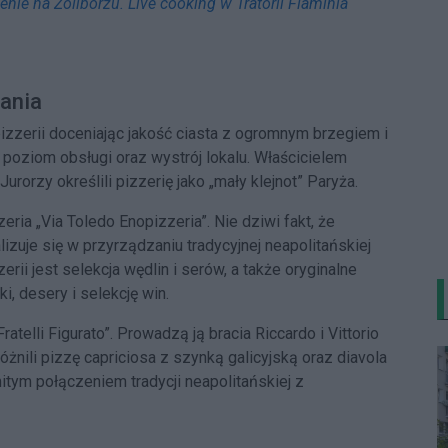
enie na Żoliborzu. Live cooking w Tratorii Flaminia
pania
izzerii doceniając jakość ciasta z ogromnym brzegiem i
poziom obsługi oraz wystrój lokalu. Właścicielem
Jurorzy określili pizzerię jako „mały klejnot” Paryża.
ria „Via Toledo Enopizzeria”. Nie dziwi fakt, że
izuje się w przyrządzaniu tradycyjnej neapolitańskiej
rii jest selekcja wędlin i serów, a także oryginalne
i, desery i selekcję win.
ratelli Figurato”. Prowadzą ją bracia Riccardo i Vittorio
żnili pizzę capriciosa z szynką galicyjską oraz diavola
itym połączeniem tradycji neapolitańskiej z