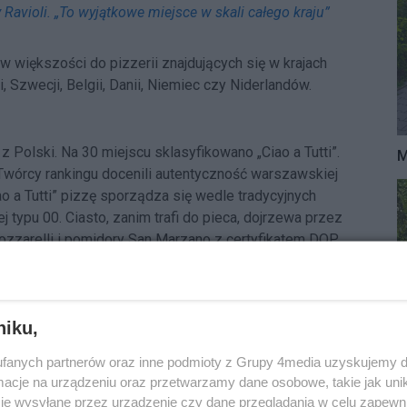
 Ravioli. „To wyjątkowe miejsce w skali całego kraju”
w większości do pizzerii znajdujących się w krajach
i, Szwecji, Belgii, Danii, Niemiec czy Niderlandów.
 z Polski. Na 30 miejscu sklasyfikowano „Ciao a Tutti”.
M
. Twórcy rankingu docenili autentyczność warszawskiej
ao a Tutti” pizzę sporządza się wedle tradycyjnych
typu 00. Ciasto, zanim trafi do pieca, dojrzewa przez
ozzarelli i pomidory San Marzano z certyfikatem DOP.
niku,
fanych partnerów oraz inne podmioty z Grupy 4media uzyskujemy d
cje na urządzeniu oraz przetwarzamy dane osobowe, takie jak unika
je wysyłane przez urządzenie czy dane przeglądania w celu zapewn