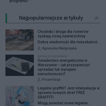
programu?
Najpopularniejsze artykuły
Kliknij 
Chodniki i droga dla rowerów
zyskają nową nawierzchnię
Dobra wiadomość dla mieszkańców
Woli i Żoliborza. Zarząd Dróg
Autor artykułu:
Agnieszka Wielgołaska
Miejskich przygotowuje kolejne
ARTYKUŁ SPONSOROWANY
remonty infrastruktury dla pieszych
Świadectwo energetyczne w
i rowerzystów. Oferty w
Warszawie – jak przyspieszyć
sprzedaż lub wynajem
przetargach zostały już otwarte, a
nieruchomości?
jeśli wszystko przebiegnie zgodnie
Autor artykułu:
Prezentacja
z planem, nowe nawierzchnie
pojawią się jeszcze w tym roku.
Legalne graffiti? Jest interpelacja w
sprawie nowych stref FREE
GRAFFITI
Mogą powstać nowe legalne