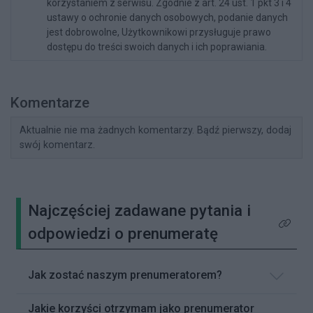
korzystaniem z serwisu. Zgodnie z art. 24 ust. 1 pkt 3 i 4
ustawy o ochronie danych osobowych, podanie danych
jest dobrowolne, Użytkownikowi przysługuje prawo
dostępu do treści swoich danych i ich poprawiania.
Komentarze
Aktualnie nie ma żadnych komentarzy. Bądź pierwszy, dodaj
swój komentarz.
Najczęściej zadawane pytania i
Kliknij 
odpowiedzi o prenumeratę
Jak zostać naszym prenumeratorem?
Jakie korzyści otrzymam jako prenumerator