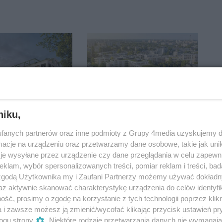
niku,
d wybuduje
Matexi proponuje
fanych partnerów oraz inne podmioty z Grupy 4media uzyskujemy d
ję Verdea
koncepcję nowej
cje na urządzeniu oraz przetwarzamy dane osobowe, takie jak unika
zabudowy mieszkaniowej
je wysyłane przez urządzenie czy dane przeglądania w celu zapewn
i więcej zieleni na
klam, wybór spersonalizowanych treści, pomiar reklam i treści, bad
26 11:49
15.03.2026 12:31
Żoliborzu
 zgodą Użytkownika my i Zaufani Partnerzy możemy używać dokład
az aktywnie skanować charakterystykę urządzenia do celów identyfi
ść, prosimy o zgodę na korzystanie z tych technologii poprzez klikn
a i zawsze możesz ją zmienić/wycofać klikając przycisk ustawień pr
ogu strony
. Niektóre rodzaje przetwarzania danych nie wymagaj