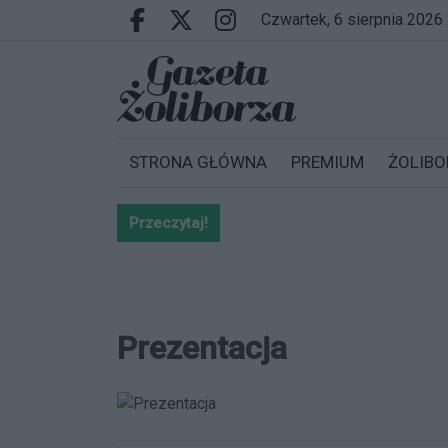
Przejdź do głównych treści
Przejdź do wyszukiwarki
Przejdź do głównego menu
czwartek, 6 sierpnia 2026
Facebook.com
X.com
Instagram.com
STRONA GŁÓWNA
PREMIUM
ŻOLIBO
Przeczytaj!
Bardzo ważna informacja dla po
Prezentacja