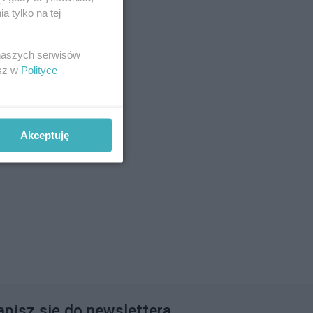
 tylko na tej
 naszych serwisów
esz w
Polityce
Akceptuję
apisz się do newslettera