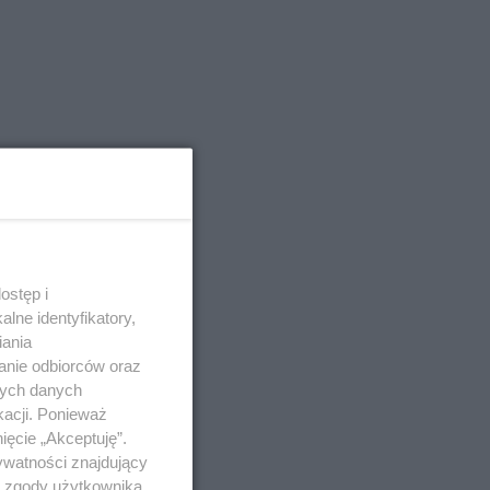
ostęp i
lne identyfikatory,
iania
anie odbiorców oraz
nych danych
kacji. Ponieważ
ięcie „Akceptuję”.
ywatności znajdujący
ą zgody użytkownika,