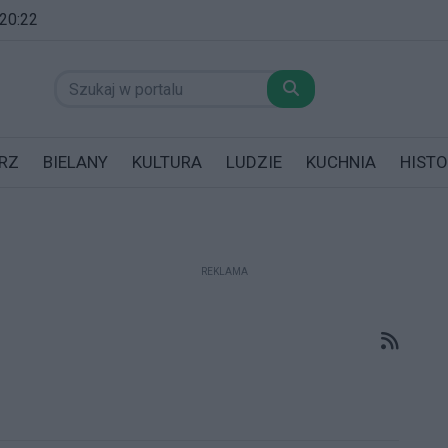
 20:22
RZ
BIELANY
KULTURA
LUDZIE
KUCHNIA
HISTO
REKLAMA
datników posiadających garaż!
RSS