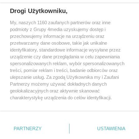
Drogi Użytkowniku,
My, naszych 1160 zaufanych partnerów oraz inne
podmioty z Grupy 4media uzyskujemy dostęp i
przechowujemy informacje na urządzeniu oraz
przetwarzamy dane osobowe, takie jak unikalne
Reklama
Kontakt
Regulamin
Dystrybucja
identyfikatory, standardowe informacje wysyłane przez
Regulamin prenumeraty
Polityka Prywatności
urządzenie czy dane przeglądania w celu zapewniania
spersonalizowanych reklam, wybór spersonalizowanych
treści, pomiar reklam i treści, badanie odbiorców oraz
Zapisz się do newslettera
ulepszanie usług. Za zgodą Użytkownika my i Zaufani
Dołącz do grona ludzi najlepiej poinformowanych!
Partnerzy możemy używać dokładnych danych
geolokalizacyjnych oraz aktywnie skanować
Zapisz się »
charakterystykę urządzenia do celów identyfikacji.
Ponieważ cenimy Twoją prywatność, prosimy o zgodę na
korzystanie z tych technologii poprzez kliknięcie
Szukaj
„Akceptuję”. Zgoda jest dobrowolna i zawsze możesz ją
zmienić/wycofać klikając przycisk ustawień prywatności
PARTNERZY
USTAWIENIA
znajdujący się w lewym dolnym rogu strony
. Niektóre
Facebook.com
X.com
Instagram.com
rodzaje przetwarzania danych nie wymagają zgody