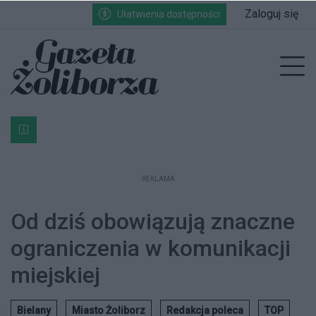
Przejdź do głównych treści
Przejdź do wyszukiwarki
Przejdź do głównego menu
Zaloguj się
Ułatwienia dostępności
enu
Prz
Bardzo ważna informacja dla podatników posiadających g
REKLAMA
Od dziś obowiązują znaczne
ograniczenia w komunikacji
miejskiej
Bielany
Miasto Żoliborz
Redakcja poleca
TOP