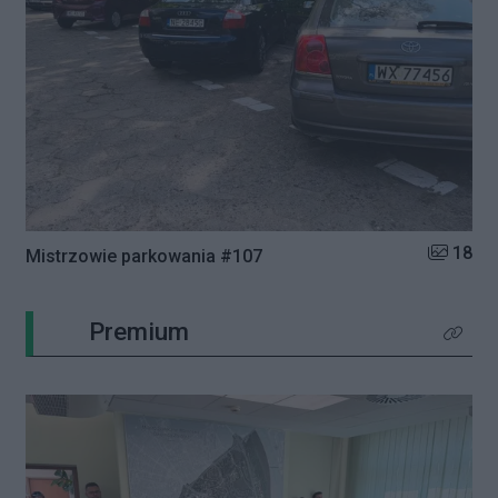
Liczba zd
18
Mistrzowie parkowania #107
Premium
Kliknij 