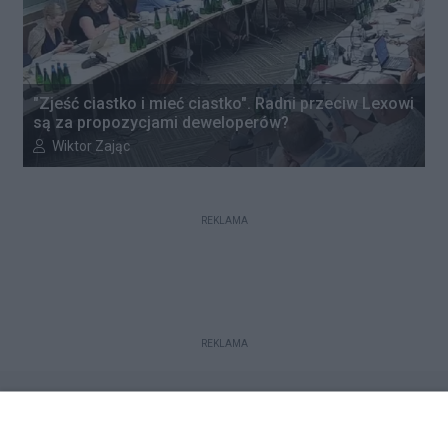
"Zjeść ciastko i mieć ciastko". Radni przeciw Lexowi
są za propozycjami deweloperów?
Autor artykułu:
Wiktor Zając
REKLAMA
REKLAMA