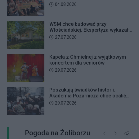
przewodniczącego Rady Dzielnicy
Data dodania artykułu:
04.08.2026
WSM chce budować przy
Włościańskiej. Ekspertyza wykazała
problemy z gruntem pod
Data dodania artykułu:
27.07.2026
przedszkolem
Kapela z Chmielnej z wyjątkowym
koncertem dla seniorów
Data dodania artykułu:
29.07.2026
Poszukują świadków historii.
Akademia Pożarnicza chce ocalić
wspomnienia z pamiętnego strajku
Data dodania artykułu:
29.07.2026
Pogoda na Żoliborzu
Poprzednie
Następne
Kliknij 