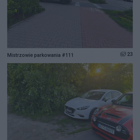
Liczba zd
23
Mistrzowie parkowania #111