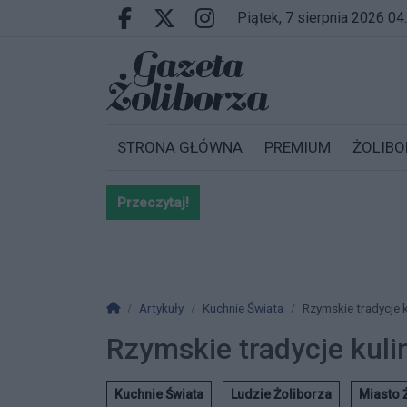
Przejdź do głównych treści
Przejdź do wyszukiwarki
Przejdź do głównego menu
piątek, 7 sierpnia 2026 04
Facebook.com
X.com
Instagram.com
STRONA GŁÓWNA
PREMIUM
ŻOLIBO
Przeczytaj!
Bardzo ważna informacja dla po
Strona główna
Artykuły
Kuchnie Świata
Rzymskie tradycje k
Rzymskie tradycje kuli
Kuchnie Świata
Ludzie Żoliborza
Miasto 