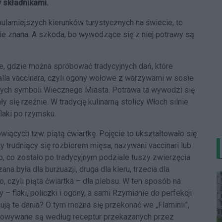
 składnikami.
ularniejszych kierunków turystycznych na świecie, to
ie znana. A szkoda, bo wywodzące się z niej potrawy są
sce, gdzie można spróbować tradycyjnych dań, które
 alla vaccinara, czyli ogony wołowe z warzywami w sosie
nych symboli Wiecznego Miasta. Potrawa ta wywodzi się
y się rzeźnie. W tradycję kulinarną stolicy Włoch silnie
flaki po rzymsku.
iących tzw. piątą ćwiartkę. Pojęcie to ukształtowało się
 trudniący się rozbiorem mięsa, nazywani vaccinari lub
ko, co zostało po tradycyjnym podziale tuszy zwierzęcia
na była dla burżuazji, druga dla kleru, trzecia dla
to, czyli piąta ćwiartka – dla plebsu. W ten sposób na
y – flaki, policzki i ogony, a sami Rzymianie do perfekcji
ują te dania? O tym można się przekonać we „Flaminii”,
otowywane są według receptur przekazanych przez