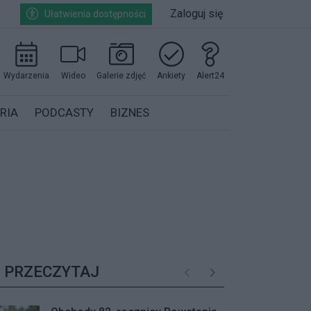
Zaloguj się
Ułatwienia dostępności
Wydarzenia
Wideo
Galerie zdjęć
Ankiety
Alert24
RIA
PODCASTY
BIZNES
PRZECZYTAJ
Poprzednie
Następne