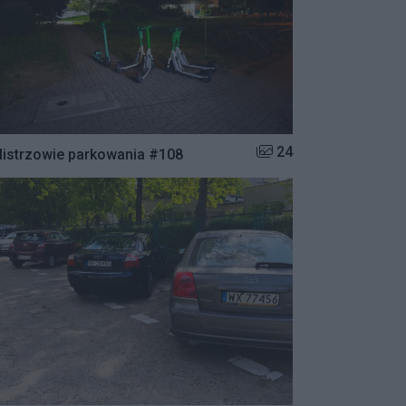
Liczba zdjęć w galerii:
24
istrzowie parkowania #108