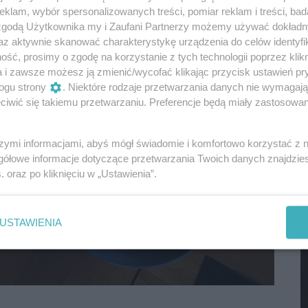
klam, wybór spersonalizowanych treści, pomiar reklam i treści, bad
M
 zgodą Użytkownika my i Zaufani Partnerzy możemy używać dokład
az aktywnie skanować charakterystykę urządzenia do celów identyfi
ść, prosimy o zgodę na korzystanie z tych technologii poprzez klikn
a i zawsze możesz ją zmienić/wycofać klikając przycisk ustawień pr
ogu strony
. Niektóre rodzaje przetwarzania danych nie wymagaj
iwić się takiemu przetwarzaniu. Preferencje będą miały zastosowania
szymi informacjami, abyś mógł świadomie i komfortowo korzystać z
gółowe informacje dotyczące przetwarzania Twoich danych znajdzi
s
. oraz po kliknięciu w „Ustawienia”.
M
USTAWIENIA