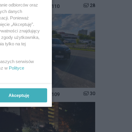
anie odbiorców oraz
Liczba zdjęć w galerii:
28
istrzowie parkowania #110
nych danych
kacji. Ponieważ
ięcie „Akceptuję”.
ywatności znajdujący
ą zgody użytkownika,
 tylko na tej
 naszych serwisów
esz w
Polityce
Liczba zdjęć w galerii:
30
istrzowie parkowania #109
Akceptuję