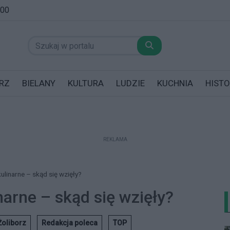
:00
RZ
BIELANY
KULTURA
LUDZIE
KUCHNIA
HISTO
REKLAMA
datników posiadających garaż!
ulinarne – skąd się wzięły?
narne – skąd się wzięły?
Żoliborz
Redakcja poleca
TOP