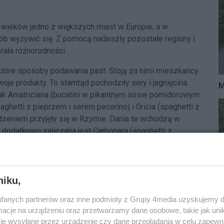
wieków jedno z większych miast w Europie, a w
sób wyżywić się. Z pomocą nadeszły pozostałe regiony i
rała różnorodności.
tóre sposoby podawania past. Stoją za nimi mieszkańcy
woje produkty. To stamtąd pochodziły sery i jagnięcina.
M
 jak Amatriciana (bucatini w pikantnym sosie pomidorowym
aghetti z pieprzem i serem pecorino) i Gricia (spaghetti z
dzeniem przyjęły się w Rzymie. Dania te wchodzą w
dodatkowo zaliczana jest Carbonara (spaghetti z
zwórka klasyków serwowana jest we „Flaminii” zgodnie z
ajdziemy również gnocchi dostępne z czterema
ojawiają się jako pozycje spoza kraty jako danie dnia.
niku,
fanych partnerów oraz inne podmioty z Grupy 4media uzyskujemy d
cje na urządzeniu oraz przetwarzamy dane osobowe, takie jak unika
je wysyłane przez urządzenie czy dane przeglądania w celu zapewn