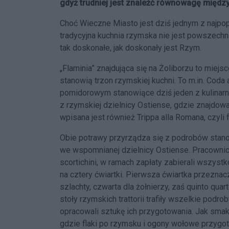
gdyż trudniej jest znaleźć równowagę między
Choć Wieczne Miasto jest dziś jednym z najpop
tradycyjna kuchnia rzymska nie jest powszechn
tak doskonałe, jak doskonały jest Rzym.
„Flaminia” znajdująca się na Żoliborzu to miej
stanowią trzon rzymskiej kuchni. To m.in. Coda
pomidorowym stanowiące dziś jeden z kulinar
z rzymskiej dzielnicy Ostiense, gdzie znajdował
wpisana jest również Trippa alla Romana, czyli 
Obie potrawy przyrządza się z podrobów stanow
we wspomnianej dzielnicy Ostiense. Pracownicy
scortichini, w ramach zapłaty zabierali wszyst
na cztery ćwiartki. Pierwsza ćwiartka przeznacza
szlachty, czwarta dla żołnierzy, zaś quinto quar
stoły rzymskich trattorii trafiły wszelkie podrob
opracowali sztukę ich przygotowania. Jak smak
gdzie flaki po rzymsku i ogony wołowe przyg