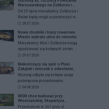
Obchody 82. rocznicy Powstania
Warszawskiego na Żoliborzu i
Bielanach
Od 29 lipca mieszkańcy Żoliborza i
Bielan będą mogli uczestniczyć w
szeregu kolejnych wydarzeń
Data dodania artykułu:
28.07.2026
upamiętniających 82. rocznicę
Nowe chodniki i trasy rowerowe.
Powstania Warszawskiego oraz
Miasto wybrało ulice do remontu
żołnierzy Armii Krajowej Obwodu
Mieszkańcy Woli i Żoliborza mogą
„Żywiciel”. W programie znalazły
spodziewać się kolejnych zmian w
się akcje porządkowania miejsc
miejskiej przestrzeni. Warszawa
Data dodania artykułu:
29.07.2026
pamięci, uroczystości patriotyczne,
przygotowuje remonty chodników i
spotkania z powstańcami oraz
Niekończący się spór o Ptasi
dróg dla rowerów na kilku ważnych
Zakątek i wniosek o odwołanie
wspólne oddanie hołdu bohaterom
ulicach obu dzielnic. Wykonawcy
przewodniczącego Rady
Wczoraj odbyła się kolejna sesja
mają zostać wybrani w przetargu, a
Dzielnicy
poświęcona procedowaniu
wszystkie prace mają zakończyć
obywatelskiego projektu uchwały
Data dodania artykułu:
04.08.2026
się jeszcze w tym roku.
Rady Dzielnicy Żoliborz w sprawie
WSM chce budować przy
zaniechania budowy zespołu
Włościańskiej. Ekspertyza
przedszkolno-żłobkowego przy ul.
wykazała problemy z gruntem
Przedszkole nr 361 przy ul.