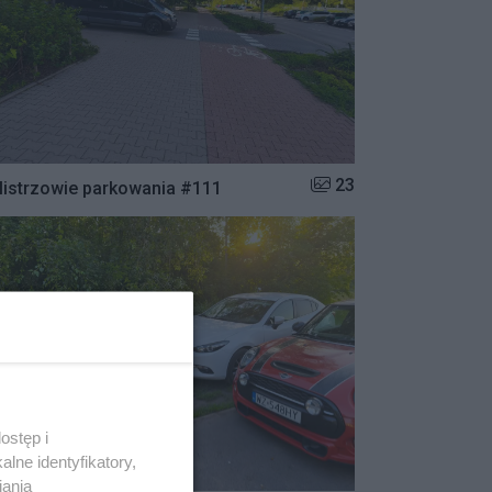
Liczba zdjęć w galerii:
23
istrzowie parkowania #111
ostęp i
lne identyfikatory,
iania