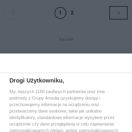
„Sprawdzam!”. W ramach projektu
zaplanowano działania edukacyjne w
1
2
zakresie samobadania piersi i jąder
oraz promowanie okresowych badań
profilaktycznych i zdrowego stylu
życia.
REKLAMA
Drogi Użytkowniku,
My, naszych 1160 zaufanych partnerów oraz inne
podmioty z Grupy 4media uzyskujemy dostęp i
przechowujemy informacje na urządzeniu oraz
przetwarzamy dane osobowe, takie jak unikalne
Reklama
Kontakt
Regulamin
Dystrybucja
identyfikatory, standardowe informacje wysyłane przez
Regulamin prenumeraty
Polityka Prywatności
urządzenie czy dane przeglądania w celu zapewniania
spersonalizowanych reklam, wybór spersonalizowanych