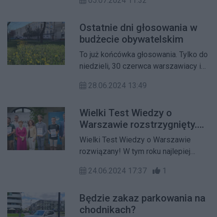
05.07.2024 11:32
stołeczni radni na sesji 4 lipca.
Ostatnie dni głosowania w
budżecie obywatelskim
To już końcówka głosowania. Tylko do
niedzieli, 30 czerwca warszawiacy i
warszawianki, żoliborzanie i
28.06.2024 13:49
żoliborzanki mogą zdecydować na co
przeznaczyć pieniądze z budżetu
Wielki Test Wiedzy o
obywatelskiego. Głosować mogą
Warszawie rozstrzygnięty.
wszyscy – nie trzeba być pełnoletnim
Teraz każdy może go
i nie trzeba być zameldowanym.
Wielki Test Wiedzy o Warszawie
rozwiązać!
rozwiązany! W tym roku najlepiej
poradził sobie Piotr Kunert, który
24.06.2024 17:37
1
poprawnie odpowiedział na 37 z 45
pytań. Teraz z konkursowymi
Będzie zakaz parkowania na
pytaniami zmierzyć się może każdy.
chodnikach?