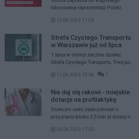
Stolica zaprasza do wspólnego
kibicowania reprezentacji Polski
podczas UEFA EURO 2024.
12.06.2024 11:04
Warszawska Strefa Kibica na błoniach
PGE Narodowego ruszy już w
Strefa Czystego Transportu
niedzielę, 16 czerwca. Będzie tam
w Warszawie już od lipca
można obejrzeć wszystkie grupowe
mecze Polaków.
1 lipca w stolicy zacznie działać
Strefa Czystego Transportu. Trwa już
kampania informacyjna i ustawiane
11.06.2024 13:46
1
jest oznakowanie. Kierowcy mogą też
szybko sprawdzić swoje auta pod
Nie daj się rakowi - miejskie
kątem zgodności z wymogami strefy.
dotacje na profilaktykę
To ważne, bo aż 97 proc. posiadaczy
aut nie musi się przejmować żadnymi
Stołeczni radni zadecydowali o
ograniczeniami czy naklejkami.
przyznaniu blisko 2,5 mln zł dotacji na
nowy miejski program profilaktyki
06.06.2024 17:05
onkologicznej kobiet i mężczyzn pn.