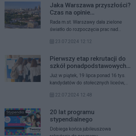
Jaka Warszawa przyszłości?
podziału są ponad dwa miliony
Czas na opinie
złotych.
mieszkańców!
Rada m.st. Warszawy dała zielone
światło do rozpoczęcia prac nad
strategią rozwoju i planem ogólnym
23.07.2024 12:12
dla Warszawy. Bardzo ważny będzie
w nich udział mieszkanek i
Pierwszy etap rekrutacji do
mieszkańców Warszawy. Wnioski
szkół ponadpodstawowych
można składać od 4 września.
zakończony!
Już w piątek, 19 lipca ponad 16 tys.
kandydatów do stołecznych liceów,
techników i szkół branżowych
22.07.2024 12:48
poznało wyniki naboru. 29 lipca
rozpocznie się rekrutacja
20 lat programu
uzupełniająca.
stypendialnego
Dobiega końca jubileuszowa