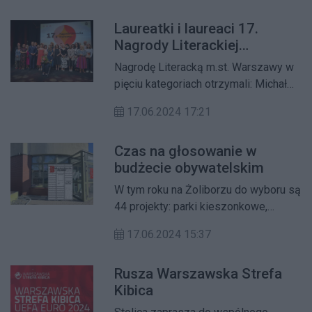
zawodową w szczególny sposób
Laureatki i laureaci 17.
przyczynia się do rozwoju i
Nagrody Literackiej
promowania Warszawy. W tym roku
Warszawy
wyróżnienie otrzyma także
Nagrodę Literacką m.st. Warszawy w
Warszawianka Młodego Pokolenia.
pięciu kategoriach otrzymali: Michał
Książek, Justyna Kulikowska, Tomasz
17.06.2024 17:21
Różycki, Maciej Sieńczyk, Maria
Strzelecka. Tytuł warszawskiej
Czas na głosowanie w
twórczyni, przyznawany za
budżecie obywatelskim
całokształt twórczości, trafił do
Joanny Papuzińskiej.
W tym roku na Żoliborzu do wyboru są
44 projekty: parki kieszonkowe,
doposażenie placów zabaw, remonty
17.06.2024 15:37
dróg rowerowych, nasadzenia drzew i
krzewów, nowe ławki, książkomat.
Rusza Warszawska Strefa
Wybór należy do mieszkańców.
Kibica
Głosować można od soboty 15
czerwca do 30 czerwca.