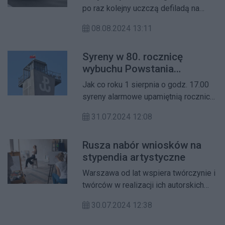
po raz kolejny uczczą defiladą na
stołecznej Wisłostradzie.
08.08.2024 13:11
Uroczystość poprzedzi próba
generalna w niedzielę, 11 sierpnia,
Syreny w 80. rocznicę
rano. Organizacja obu wydarzeń
wybuchu Powstania
będzie wiązała się z dużymi
Warszawskiego
zmianami w organizacji ruchu.
Jak co roku 1 sierpnia o godz. 17.00
syreny alarmowe upamiętnią rocznicę
wybuchu Powstania Warszawskiego
31.07.2024 12:08
Rusza nabór wniosków na
stypendia artystyczne
Warszawa od lat wspiera twórczynie i
twórców w realizacji ich autorskich
pomysłów. Już w najbliższy czwartek,
30.07.2024 12:38
1 sierpnia, rusza nabór wniosków o
stypendia artystyczne na 2025 rok. Do