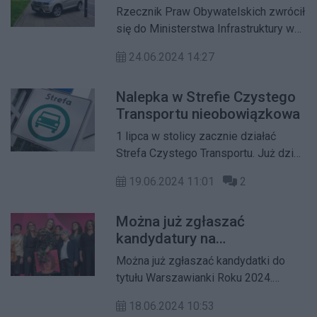
Rzecznik Praw Obywatelskich zwrócił
się do Ministerstwa Infrastruktury w
sprawie możliwości wprowadzenia
24.06.2024 14:27
zakazu parkowania aut na chodnikach
w miastach.
Nalepka w Strefie Czystego
Transportu nieobowiązkowa
1 lipca w stolicy zacznie działać
Strefa Czystego Transportu. Już dziś
kierowcy mogą szybko sprawdzić
19.06.2024 11:01
2
swoje auta pod kątem zgodności z
wymogami strefy. Aż 97 proc.
Można już zgłaszać
posiadaczy aut nie musi podejmować
kandydatury na
żadnych działań – nie potrzebuje się
Warszawiankę Roku 2024
rejestrować ani starać o nalepkę.
Można już zgłaszać kandydatki do
tytułu Warszawianki Roku 2024.
Wyróżniona zostanie kobieta, która
18.06.2024 10:53
swoją działalnością społeczną lub