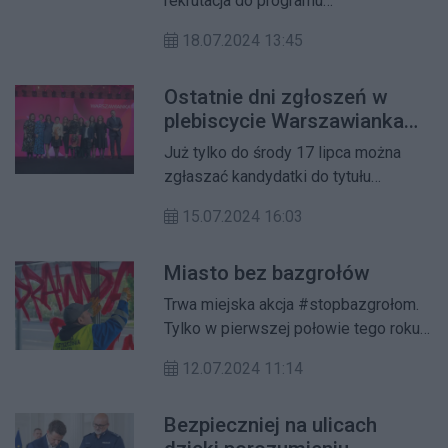
rekrutacja do programu
stypendialnego m.st. Warszawy im.
18.07.2024 13:45
Jana Pawła II dla uczniów. Jeszcze
tylko do 31 lipca 2024 roku uczniowie
Ostatnie dni zgłoszeń w
warszawskich szkół podstawowych i
plebiscycie Warszawianka
ponadpodstawowych mogą składać
Roku 2024
wnioski o stypendia.
Już tylko do środy 17 lipca można
zgłaszać kandydatki do tytułu
Warszawianki Roku 2024. Nagrodzona
15.07.2024 16:03
zostanie kobieta, która swoją
działalnością społeczną lub
Miasto bez bazgrołów
zawodową w szczególny sposób
przyczynia się do rozwoju i
Trwa miejska akcja #stopbazgrołom.
promowania Warszawy. W tym roku
Tylko w pierwszej połowie tego roku
wyróżnienie otrzyma także
z pseudograffiti oczyszczono blisko
Warszawianka Młodego Pokolenia.
12.07.2024 11:14
trzy tysiące wiat i koszy. Nielegalne
malunki usuwane są również z
Bezpieczniej na ulicach
warszawskich zabytków.