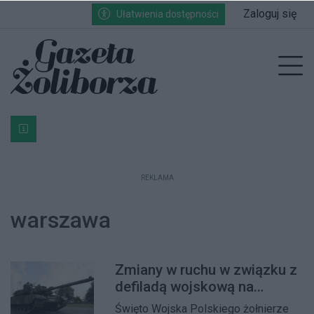
Przejdź do głównych treści
Przejdź do wyszukiwarki
Przejdź do głównego menu
Zaloguj się
Ułatwienia dostępności
enu
Prz
Bardzo ważna informacja dla podatników posiadających g
REKLAMA
warszawa
Zmiany w ruchu w związku z
defiladą wojskową na
Wisłostradzie
Święto Wojska Polskiego żołnierze