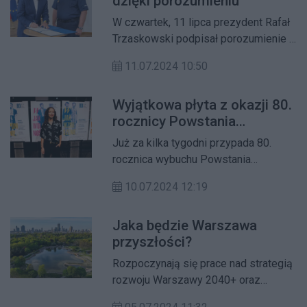
dzięki porozumieniu
W czwartek, 11 lipca prezydent Rafał
Trzaskowski podpisał porozumienie z
policją dotyczące kontroli przewozów
11.07.2024 10:50
i licencji pasażerskich oraz pojazdów
nauki jazdy.
Wyjątkowa płyta z okazji 80.
rocznicy Powstania
Warszawskiego
Już za kilka tygodni przypada 80.
rocznica wybuchu Powstania
Warszawskiego. Z tej okazji m.st.
10.07.2024 12:19
Warszawa oraz Muzeum Powstania
Warszawskiego przygotowały wiele
Jaka będzie Warszawa
wyjątkowych wydarzeń. Oprócz
przyszłości?
oficjalnych uroczystości zaplanowano
wystawy, koncerty, gry miejskie, operę
Rozpoczynają się prace nad strategią
oraz wydano płytę Moniki Brodki pt.
rozwoju Warszawy 2040+ oraz
„WAWA”.
planem ogólnym. Tak zdecydowali