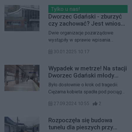
zostało rozpoczęte na wniosek
dwóch organizacji, który złożono w
Tylko u nas!
listopadzie 2024 r. Czy uda się
Dworzec Gdański - zburzyć
uchronić dworzec przed deweloperką
czy zachować? Jest wniosek
w sąsiedztwie wiaduktu
o wpisanie dworca do
Dwie organizacje pozarządowe
żoliborskiego?
rejestru zabytków
wystąpiły w sprawie wpisania
budynku Dworca Gdańskiego wraz z
30.01.2025 10:17
zespołem budynków do niego
przynależnych do rejestru zabytków.
Wypadek w metrze! Na stacji
Wniosek czeka na rozpatrzenie oraz
Dworzec Gdański młody
na wszczęcie postępowania.
mężczyzna uratował
Było dosłownie o krok od tragedii.
ciężarną!
Ciężarna kobieta spadła pod pociąg
nadjeżdżającego metra. Uratował ją
27.09.2024 10:55
2
młody mężczyzna, który wskoczył za
nią i wciągnął pod peron.
Rozpoczęła się budowa
tunelu dla pieszych przy