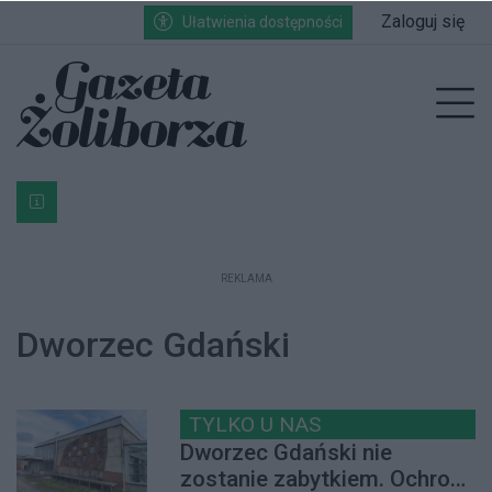
Przejdź do głównych treści
Przejdź do wyszukiwarki
Przejdź do głównego menu
Zaloguj się
Ułatwienia dostępności
enu
Prz
Bardzo ważna informacja dla podatników posiadających g
REKLAMA
Dworzec Gdański
TYLKO U NAS
Dworzec Gdański nie
zostanie zabytkiem. Ochroną