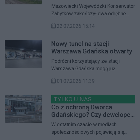
objęto jedynie dwa
Mazowiecki Wojewódzki Konserwator
fragmenty historycznej
Zabytków zakończył dwa odrębne
elewacji
postępowania dotyczące Dworca
22.07.2026 15:14
Warszawa Gdańska. Efekt jest
niejednoznaczny – cały kompleks
Nowy tunel na stacji
dworcowy nie zostanie wpisany do
Warszawa Gdańska otwarty
rejestru zabytków nieruchomych,
jednak ochroną konserwatorską
Podróżni korzystający ze stacji
objęto dwa zachowane fragmenty
Warszawa Gdańska mogą już
oryginalnej kamiennej okładziny
przechodzić nowym, 180-metrowym
elewacji północnej
01.07.2026 11:39
tunelem, który usprawnia dojście do
peronów oraz przystanków
komunikacji miejskiej. Inwestycja nie
TYLKO U NAS
tylko poprawia komfort i
Co z ochroną Dworca
bezpieczeństwo pasażerów, ale
Gdańskiego? Czy deweloper
także przygotowuje stację do
w porozumieniu z koleją
W ostatnim czasie w mediach
przejęcia części ruchu
postawi wieżowiec?
społecznościowych pojawiają się
dalekobieżnego podczas planowanej
różne informacje na temat przyszłości