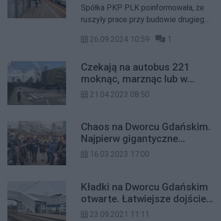
Dworcu Gdańskim
Spółka PKP PLK poinformowała, że
ruszyły prace przy budowie drugiego
przejścia podziemnego na stacji
26.09.2024 10:59
1
Warszawa Gdańska.
Czekają na autobus 221
moknąc, marznąc lub w
upale bez cienia
21.04.2023 08:50
Chaos na Dworcu Gdańskim.
Najpierw gigantyczne
opóźnienia, a teraz cięcia w
16.03.2023 17:00
rozkładach
Kładki na Dworcu Gdańskim
otwarte. Łatwiejsze dojście
z ulicy Felińskiego w stronę
23.09.2021 11:11