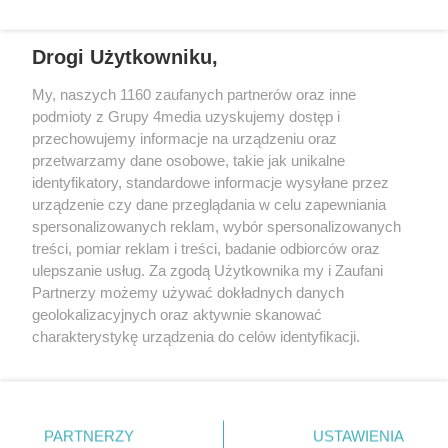
Drogi Użytkowniku,
My, naszych 1160 zaufanych partnerów oraz inne
podmioty z Grupy 4media uzyskujemy dostęp i
przechowujemy informacje na urządzeniu oraz
przetwarzamy dane osobowe, takie jak unikalne
Reklama
Kontakt
Regulamin
Dystrybucja
identyfikatory, standardowe informacje wysyłane przez
Regulamin prenumeraty
Polityka Prywatności
urządzenie czy dane przeglądania w celu zapewniania
spersonalizowanych reklam, wybór spersonalizowanych
treści, pomiar reklam i treści, badanie odbiorców oraz
Zapisz się do newslettera
ulepszanie usług. Za zgodą Użytkownika my i Zaufani
Dołącz do grona ludzi najlepiej poinformowanych!
Partnerzy możemy używać dokładnych danych
geolokalizacyjnych oraz aktywnie skanować
Zapisz się »
charakterystykę urządzenia do celów identyfikacji.
Ponieważ cenimy Twoją prywatność, prosimy o zgodę na
korzystanie z tych technologii poprzez kliknięcie
Szukaj
„Akceptuję”. Zgoda jest dobrowolna i zawsze możesz ją
zmienić/wycofać klikając przycisk ustawień prywatności
PARTNERZY
USTAWIENIA
znajdujący się w lewym dolnym rogu strony
. Niektóre