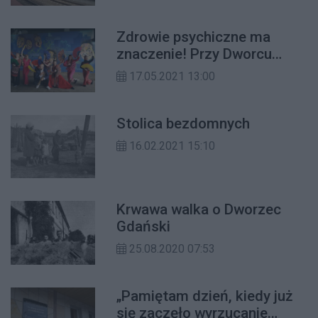
Śródmieścia
Zdrowie psychiczne ma
znaczenie! Przy Dworcu
Gdańskim przyszli
17.05.2021 13:00
psychiatrzy stworzyli mural
Stolica bezdomnych
16.02.2021 15:10
Krwawa walka o Dworzec
Gdański
25.08.2020 07:53
„Pamiętam dzień, kiedy już
się zaczęło wyrzucanie