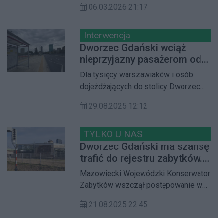
modernizacji linii średnicowej i
06.03.2026 21:17
Dworca Gdańskiego. Lobbujący za
Dworca Warszawa Wschodnia.
nowymi inwestycjami twierdzą, że
stara hala dworcowa zostanie w
Interwencja
przyszłym roku zburzona.
Dworzec Gdański wciąż
Jednocześnie nadal trwa
nieprzyjazny pasażerom od
postępowanie w sprawie wpisu
strony Śródmieścia.
Dla tysięcy warszawiaków i osób
dworca do rejestru zabytków.
dojeżdżających do stolicy Dworzec
Postanowiliśmy sprawdzić, jak
Gdański to codzienny punkt
sytuacja wygląda faktycznie
29.08.2025 12:12
przesiadkowy. Jednak, jak zauważa
radna Dzielnicy Żoliborz Barbara
Jędrzejczyk, od strony Śródmieścia
TYLKO U NAS
dostęp do przystanków tramwajowych
Dworzec Gdański ma szansę
i autobusowych jest wciąż mocno
trafić do rejestru zabytków.
utrudniony. W interpelacji skierowanej
Konserwator wszczął
Mazowiecki Wojewódzki Konserwator
do burmistrza dzielnicy domaga się
postępowanie
Zabytków wszczął postępowanie w
pilnych działań naprawczych.
sprawie wpisania Dworca Gdańskiego
21.08.2025 22:45
do rejestru zabytków. Postępowanie