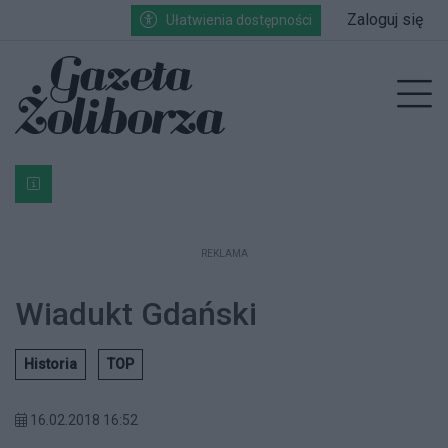
Przejdź do głównych treści
Przejdź do wyszukiwarki
Przejdź do głównego menu
Zaloguj się
Ułatwienia dostępności
enu
Prz
Bardzo ważna informacja dla podatników posiadających g
REKLAMA
Wiadukt Gdański
Historia
TOP
16.02.2018 16:52