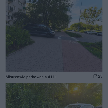
Liczba zd
23
Mistrzowie parkowania #111