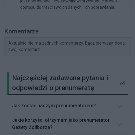
jest dobrowolne, Użytkownikowi przysługuje prawo
dostępu do treści swoich danych i ich poprawiania.
Komentarze
Aktualnie nie ma żadnych komentarzy. Bądź pierwszy, dodaj
swój komentarz.
Najczęściej zadawane pytania i
Kliknij 
odpowiedzi o prenumeratę
Jak zostać naszym prenumeratorem?
Jakie korzyści otrzymam jako prenumerator
Gazety Żoliborza?