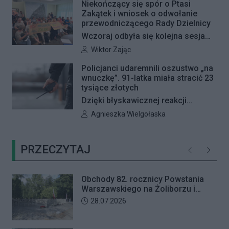
Niekończący się spór o Ptasi
interpelację, w której proponuje
Zakątek i wniosek o odwołanie
wyznaczenie kolejnych stref FREE
przewodniczącego Rady Dzielnicy
GRAFFITI we współpracy z
Wczoraj odbyła się kolejna sesja
Zarządem Dróg Miejskich.
poświęcona procedowaniu
Autor artykułu:
Wiktor Zając
obywatelskiego projektu uchwały
Policjanci udaremnili oszustwo „na
Rady Dzielnicy Żoliborz w sprawie
wnuczkę”. 91-latka miała stracić 23
zaniechania budowy zespołu
tysiące złotych
przedszkolno-żłobkowego przy ul.
Dzięki błyskawicznej reakcji
Ficowskiego. Po blisko pięciu
kryminalnych 91-letnia mieszkanka
Autor artykułu:
Agnieszka Wielgołaska
godzinach obrady zostały
Warszawy nie padła ofiarą
przerwane. Ich kontynuację
oszustów działających metodą „na
zaplanowano na koniec sierpnia
PRZECZYTAJ
wnuczkę”. Policjanci zatrzymali 32-
Poprzednie
Następ
letniego mężczyznę w chwili, gdy
przyszedł odebrać przygotowane
Obchody 82. rocznicy Powstania
przez seniorkę 23 tysiące złotych.
Warszawskiego na Żoliborzu i
Mężczyzna usłyszał zarzut
Bielanach
Data dodania artykułu:
28.07.2026
usiłowania oszustwa i decyzją sądu
trafił na trzy miesiące do aresztu.