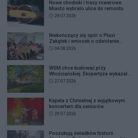
Nowe chodniki i trasy rowerowe.
Miasto wybrało ulice do remontu
Data dodania artykułu:
29.07.2026
Niekończący się spór o Ptasi
Zakątek i wniosek o odwołanie
przewodniczącego Rady Dzielnicy
Data dodania artykułu:
04.08.2026
WSM chce budować przy
Włościańskiej. Ekspertyza wykazała
problemy z gruntem pod
Data dodania artykułu:
27.07.2026
przedszkolem
Kapela z Chmielnej z wyjątkowym
koncertem dla seniorów
Data dodania artykułu:
29.07.2026
Poszukują świadków historii.