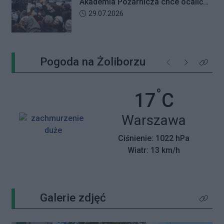
Akademia Pożarnicza chce ocalić
wspomnienia z pamiętnego strajku
Data dodania artykułu:
29.07.2026
Pogoda na Żoliborzu
Poprzednie
Następne
Kliknij 
°
Temperatu
17
C
Miasto:
Warszawa
Ciśnienie: 1022 hPa
Wiatr: 13 km/h
Galerie zdjęć
Kliknij 