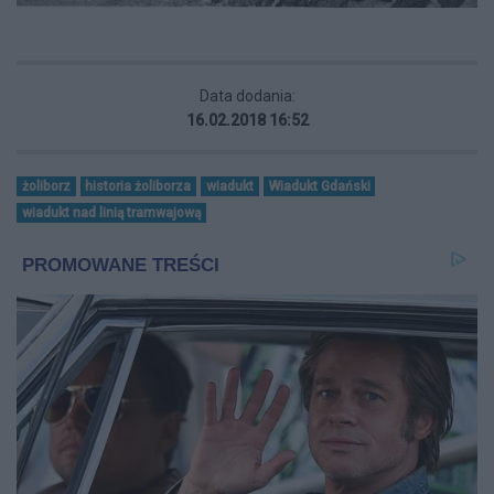
Data dodania:
16.02.2018 16:52
żoliborz
historia żoliborza
wiadukt
Wiadukt Gdański
wiadukt nad linią tramwajową