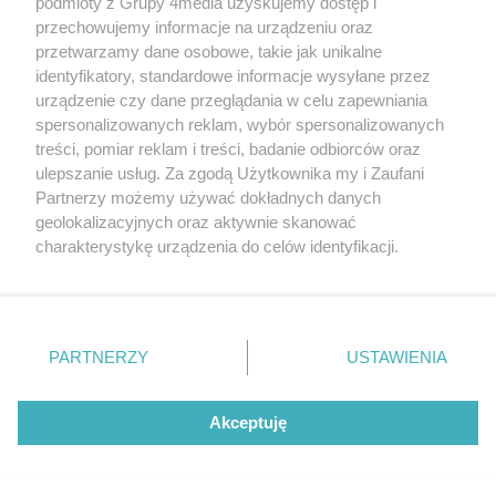
podmioty z Grupy 4media uzyskujemy dostęp i
przechowujemy informacje na urządzeniu oraz
przetwarzamy dane osobowe, takie jak unikalne
identyfikatory, standardowe informacje wysyłane przez
urządzenie czy dane przeglądania w celu zapewniania
spersonalizowanych reklam, wybór spersonalizowanych
treści, pomiar reklam i treści, badanie odbiorców oraz
ulepszanie usług. Za zgodą Użytkownika my i Zaufani
WSM chce budować przy Włościańskiej. Ekspertyza
Partnerzy możemy używać dokładnych danych
wykazała problemy z gruntem pod przedszkolem
geolokalizacyjnych oraz aktywnie skanować
Autor artykułu:
Wiktor Zając
charakterystykę urządzenia do celów identyfikacji.
Ponieważ cenimy Twoją prywatność, prosimy o zgodę na
korzystanie z tych technologii poprzez kliknięcie
„Akceptuję”. Zgoda jest dobrowolna i zawsze możesz ją
zmienić/wycofać klikając przycisk ustawień prywatności
PARTNERZY
USTAWIENIA
znajdujący się w lewym dolnym rogu strony
. Niektóre
rodzaje przetwarzania danych nie wymagają zgody
użytkownika, ale masz prawo sprzeciwić się takiemu
Akceptuję
przetwarzaniu. Preferencje będą miały zastosowania tylko
na tej witrynie.