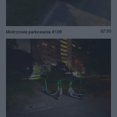
Liczba zd
30
Mistrzowie parkowania #109