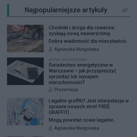
Najpopularniejsze artykuły
Kliknij 
Chodniki i droga dla rowerów
zyskają nową nawierzchnię
Dobra wiadomość dla mieszkańców
Woli i Żoliborza. Zarząd Dróg
Autor artykułu:
Agnieszka Wielgołaska
Miejskich przygotowuje kolejne
ARTYKUŁ SPONSOROWANY
remonty infrastruktury dla pieszych
Świadectwo energetyczne w
i rowerzystów. Oferty w
Warszawie – jak przyspieszyć
sprzedaż lub wynajem
przetargach zostały już otwarte, a
nieruchomości?
jeśli wszystko przebiegnie zgodnie
Autor artykułu:
Prezentacja
z planem, nowe nawierzchnie
pojawią się jeszcze w tym roku.
Legalne graffiti? Jest interpelacja w
sprawie nowych stref FREE
GRAFFITI
Mogą powstać nowe legalne
miejsca do wykonywania graffiti.
Autor artykułu:
Agnieszka Wielgołaska
Radna Barbara Jędrzejczyk złożyła