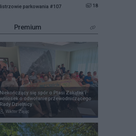
Liczba zdjęć w galerii:
18
istrzowie parkowania #107
Premium
Kliknij aby zobaczyć wię
Niekończący się spór o Ptasi Zakątek i
wniosek o odwołanie przewodniczącego
Rady Dzielnicy
Autor artykułu:
Wiktor Zając