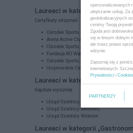
spersonalizowanych re
Laureaci w kategorii „Sport i Re
ulepszanie usług. Za
geolokalizacyjnych or
Certyfikaty otrzymali:
cenimy Twoją prywatno
Zgoda jest dobrowoln
Ośrodek Sportu i Rekreacji m.st. Warszaw
się w lewym dolnym r
Arena Active Club Ursynów,
ale masz prawo sprzec
Ośrodek Sportu i Rekreacji m.st. Warsza
witrynie.
Fundacja BO Warto,
Ośrodek Sportu i Rekreacji m.st. Warszaw
Zapoznaj się z poniż
Ursynowskie Centrum Sportu i Rekreacji.
internetowych. Szcze
Prywatności
i
Cookie
Laureaci w kategorii „Administr
Kapituła wyróżniła:
PARTNERZY
Urząd Dzielnicy Wola,
Urząd Dzielnicy Bemowo,
Urząd Dzielnicy Wilanów.
Laureaci w kategorii „Gastronom