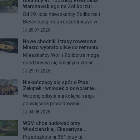
Obchody 82. rocznicy Powstania
Warszawskiego na Żoliborzu i
Bielanach
Od 29 lipca mieszkańcy Żoliborza i
Bielan będą mogli uczestniczyć w
szeregu kolejnych wydarzeń
Data dodania artykułu:
28.07.2026
upamiętniających 82. rocznicę
Nowe chodniki i trasy rowerowe.
Powstania Warszawskiego oraz
Miasto wybrało ulice do remontu
żołnierzy Armii Krajowej Obwodu
Mieszkańcy Woli i Żoliborza mogą
„Żywiciel”. W programie znalazły
spodziewać się kolejnych zmian w
się akcje porządkowania miejsc
miejskiej przestrzeni. Warszawa
Data dodania artykułu:
29.07.2026
pamięci, uroczystości patriotyczne,
przygotowuje remonty chodników i
spotkania z powstańcami oraz
Niekończący się spór o Ptasi
dróg dla rowerów na kilku ważnych
Zakątek i wniosek o odwołanie
wspólne oddanie hołdu bohaterom
ulicach obu dzielnic. Wykonawcy
przewodniczącego Rady
Wczoraj odbyła się kolejna sesja
mają zostać wybrani w przetargu, a
Dzielnicy
poświęcona procedowaniu
wszystkie prace mają zakończyć
obywatelskiego projektu uchwały
Data dodania artykułu:
04.08.2026
się jeszcze w tym roku.
Rady Dzielnicy Żoliborz w sprawie
WSM chce budować przy
zaniechania budowy zespołu
Włościańskiej. Ekspertyza
przedszkolno-żłobkowego przy ul.
wykazała problemy z gruntem
Przedszkole nr 361 przy ul.