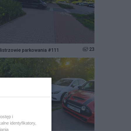
Liczba zdjęć w galerii:
23
istrzowie parkowania #111
ostęp i
lne identyfikatory,
iania