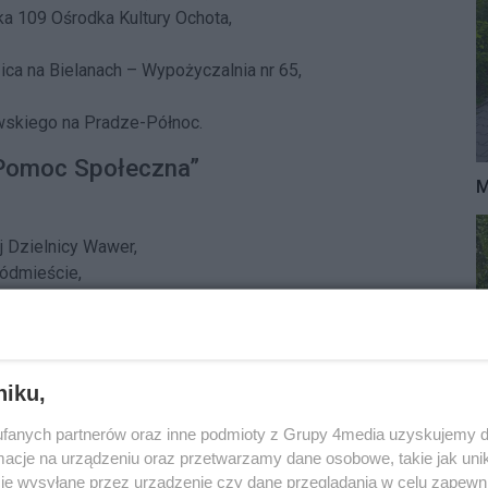
a 109 Ośrodka Kultury Ochota,
zica na Bielanach – Wypożyczalnia nr 65,
owskiego na Pradze-Północ.
i Pomoc Społeczna”
M
 Dzielnicy Wawer,
ódmieście,
 Pomocy Społecznej Pragi-Południe,
ów Lecznictwa Otwartego Warszawa Praga-Południe,
orami” na Woli,
Społecznej Targówka,
niku,
rsynów,
fanych partnerów oraz inne podmioty z Grupy 4media uzyskujemy d
cje na urządzeniu oraz przetwarzamy dane osobowe, takie jak unika
liborz.
je wysyłane przez urządzenie czy dane przeglądania w celu zapewn