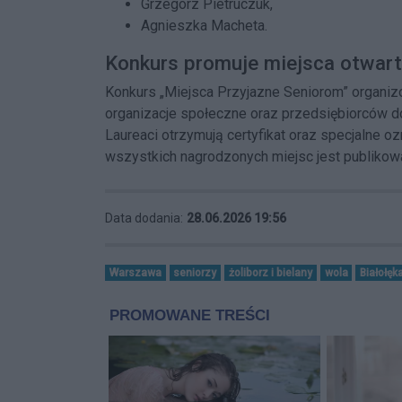
Grzegorz Pietruczuk,
Agnieszka Macheta.
Konkurs promuje miejsca otwart
Konkurs „Miejsca Przyjazne Seniorom” organizow
organizacje społeczne oraz przedsiębiorców d
Laureaci otrzymują certyfikat oraz specjalne o
wszystkich nagrodzonych miejsc jest publikowa
Data dodania:
28.06.2026 19:56
Warszawa
seniorzy
żoliborz i bielany
wola
Białołęk