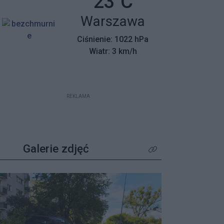
Temperatura:
23
C
mieszkańców z wyjątkowym
Miasto:
Warszawa
apelem – poszukiwane są osoby,
które pamiętają tamte dni,
Ciśnienie: 1022 hPa
wspierały protestujących lub były
Wiatr: 3 km/h
świadkami wydarzeń.
REKLAMA
Galerie zdjęć
Kliknij aby zobaczyć wię