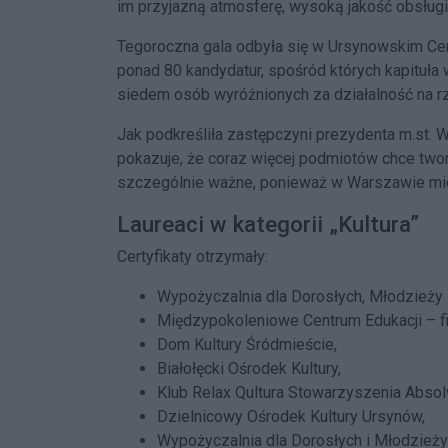
im przyjazną atmosferę, wysoką jakość obsługi 
Tegoroczna gala odbyła się w Ursynowskim Cen
ponad 80 kandydatur, spośród których kapituła
siedem osób wyróżnionych za działalność na r
Jak podkreśliła zastępczyni prezydenta m.st.
pokazuje, że coraz więcej podmiotów chce two
szczególnie ważne, ponieważ w Warszawie miesz
Laureaci w kategorii „Kultura”
Certyfikaty otrzymały:
Wypożyczalnia dla Dorosłych, Młodzieży i
Międzypokoleniowe Centrum Edukacji – fil
Dom Kultury Śródmieście,
Białołęcki Ośrodek Kultury,
Klub Relax Qultura Stowarzyszenia Abs
Dzielnicowy Ośrodek Kultury Ursynów,
Wypożyczalnia dla Dorosłych i Młodzież