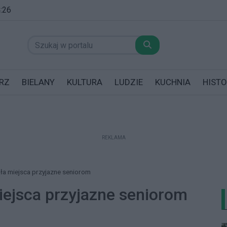
4:26
RZ
BIELANY
KULTURA
LUDZIE
KUCHNIA
HISTO
REKLAMA
datników posiadających garaż!
a miejsca przyjazne seniorom
ejsca przyjazne seniorom