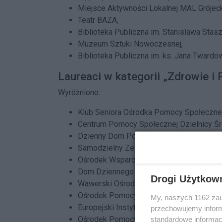
Miejsce Aktywności Lokalnej MAL Grójeck
Teatr BAZA,
Biblioteka Publiczna im. Stanisława Stas
Muzeum Sztuki Nowoczesnej,
Biblioteka Publiczna im. ks. Jana Tward
Laureaci w kategorii „Zdrowie 
Wyróżniono:
Klub Seniora Ośrodka Pomocy Społecznej
Centrum Pomocy Społecznej Dzielnicy Śr
Dzienny Dom Pomocy Społecznej Ośrodka
Samodzielny Zespół Publicznych Zakład
Ośrodek Wsparcia dla Seniorów „Pod Jaw
Dom Dziennego Pobytu Ośrodka Pomocy 
Drogi Użytkow
Wawerski Ośrodek Wsparcia BIS,
Ośrodek Pomocy Społecznej Dzielnicy U
My, naszych 1162 zau
Europejski Instytut Podologiczny,
przechowujemy informa
Ośrodek Pomocy Społecznej Dzielnicy Żo
standardowe informac