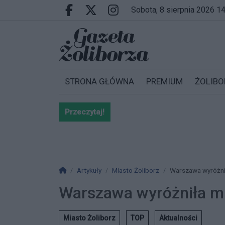
Przejdź do głównych treści
Przejdź do wyszukiwarki
Przejdź do głównego menu
sobota, 8 sierpnia 2026 1
Facebook.com
X.com
Instagram.com
STRONA GŁÓWNA
PREMIUM
ŻOLIBO
Przeczytaj!
Bardzo ważna informacja dla po
Strona główna
Artykuły
Miasto Żoliborz
Warszawa wyróżnił
Warszawa wyróżniła mi
Miasto Żoliborz
TOP
Aktualności