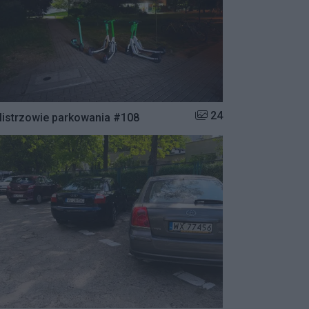
Liczba zdjęć w galerii:
24
istrzowie parkowania #108