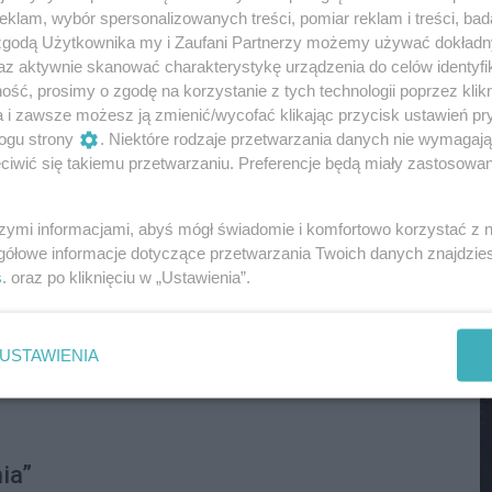
klam, wybór spersonalizowanych treści, pomiar reklam i treści, bad
M
kreacja”
 zgodą Użytkownika my i Zaufani Partnerzy możemy używać dokład
az aktywnie skanować charakterystykę urządzenia do celów identyfi
ść, prosimy o zgodę na korzystanie z tych technologii poprzez klikn
a i zawsze możesz ją zmienić/wycofać klikając przycisk ustawień pr
y w Dzielnicy Wola,
ogu strony
. Niektóre rodzaje przetwarzania danych nie wymagaj
iwić się takiemu przetwarzaniu. Preferencje będą miały zastosowania
wy w Dzielnicy Targówek,
y w Dzielnicy Ochota,
szymi informacjami, abyś mógł świadomie i komfortowo korzystać z
gółowe informacje dotyczące przetwarzania Twoich danych znajdzi
s
. oraz po kliknięciu w „Ustawienia”.
acja Publiczna”
M
USTAWIENIA
ia”