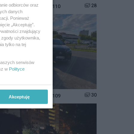
anie odbiorców oraz
Liczba zdjęć w galerii:
28
istrzowie parkowania #110
nych danych
kacji. Ponieważ
ięcie „Akceptuję”.
ywatności znajdujący
ą zgody użytkownika,
 tylko na tej
 naszych serwisów
esz w
Polityce
Liczba zdjęć w galerii:
30
istrzowie parkowania #109
Akceptuję