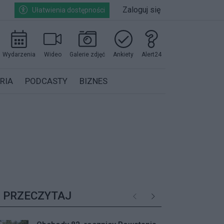
Zaloguj się
Ułatwienia dostępności
Wydarzenia
Wideo
Galerie zdjęć
Ankiety
Alert24
RIA
PODCASTY
BIZNES
PRZECZYTAJ
Poprzednie
Następne