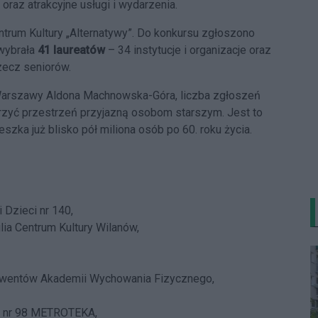
oraz atrakcyjne usługi i wydarzenia.
trum Kultury „Alternatywy”. Do konkursu zgłoszono
 wybrała
41 laureatów
– 34 instytucje i organizacje oraz
zecz seniorów.
 Warszawy Aldona Machnowska-Góra, liczba zgłoszeń
rzyć przestrzeń przyjazną osobom starszym. Jest to
ka już blisko pół miliona osób po 60. roku życia.
 Dzieci nr 140,
ia Centrum Kultury Wilanów,
olwentów Akademii Wychowania Fizycznego,
y nr 98 METROTEKA,